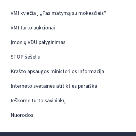
VMI kviečia į „Pasimatymą su mokesčiais“
VMI turto aukcionai
Įmonių VDU palyginimas
STOP šešėliui
Krašto apsaugos ministerijos informacija
Interneto svetainės atitikties paraiška
Ieškome turto savininkų
Nuorodos