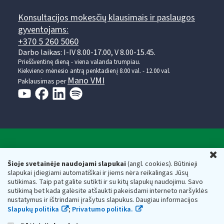
Konsultacijos mokesčių klausimais ir paslaugos
gyventojams:
+370 5 260 5060
Darbo laikas: I-IV 8.00-17.00, V 8.00-15.45.
Prieššventinę dieną - viena valanda trumpiau.
Kiekvieno mėnesio antrą penktadienį 8.00 val. - 12.00 val.
Mano VMI
Paklausimas per
Valstybinė mokesčių inspekcija prie Lietuvos
U
Respublikos finansų ministerijos
Šioje svetainėje naudojami slapukai
(angl. cookies). Būtinieji
slapukai įdiegiami automatiškai ir jiems nėra reikalingas Jūsų
Biudžetinė įstaiga. Juridinio asmens kodas — 188659752,
sutikimas. Taip pat galite sutikti ir su kitų slapukų naudojimu. Savo
adresas: Vasario 16-osios g. 14, 01107 Vilnius, Lietuva, el.paštas:
sutikimą bet kada galėsite atšaukti pakeisdami interneto naršyklės
vmi@vmi.lt
, E. pristatymo dėžutės adresas 188659752
nustatymus ir ištrindami įrašytus slapukus. Daugiau informacijos
Duomenys apie Valstybinę mokesčių inspekciją prie Lietuvos
Slapukų politika
;
Privatumo politika.
Respublikos finansų ministerijos kaupiami ir saugomi Juridinių
asmenų registre