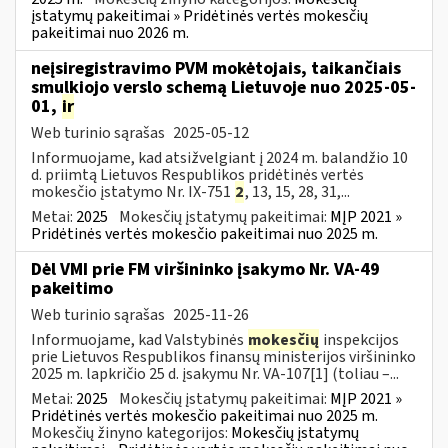
įstatymų pakeitimai » Pridėtinės vertės mokesčių
pakeitimai nuo 2026 m.
neįsiregistravimo PVM mokėtojais, taikančiais
smulkiojo verslo schemą Lietuvoje nuo 2025-05-
01,
ir
Web turinio sąrašas
2025-05-12
Informuojame, kad atsižvelgiant į 2024 m. balandžio 10
d. priimtą Lietuvos Respublikos pridėtinės vertės
mokesčio įstatymo Nr. IX-751
2
, 13, 15, 28, 31,...
Metai:
2025
Mokesčių įstatymų pakeitimai:
MĮP 2021 »
Pridėtinės vertės mokesčio pakeitimai nuo 2025 m.
Dėl VMI prie FM viršininko įsakymo Nr. VA-49
pakeitimo
Web turinio sąrašas
2025-11-26
Informuojame, kad Valstybinės
mokesčių
inspekcijos
prie Lietuvos Respublikos finansų ministerijos viršininko
2025 m. lapkričio 25 d. įsakymu Nr. VA-107[1] (toliau –...
Metai:
2025
Mokesčių įstatymų pakeitimai:
MĮP 2021 »
Pridėtinės vertės mokesčio pakeitimai nuo 2025 m.
Mokesčių žinyno kategorijos:
Mokesčių įstatymų