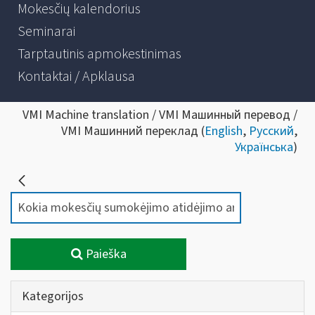
Mokesčių kalendorius
Seminarai
Tarptautinis apmokestinimas
Kontaktai / Apklausa
VMI Machine translation / VMI Машинный перевод /
VMI Машинний переклад (
English
,
Русский
,
Українська
)
Paieška
Kategorijos