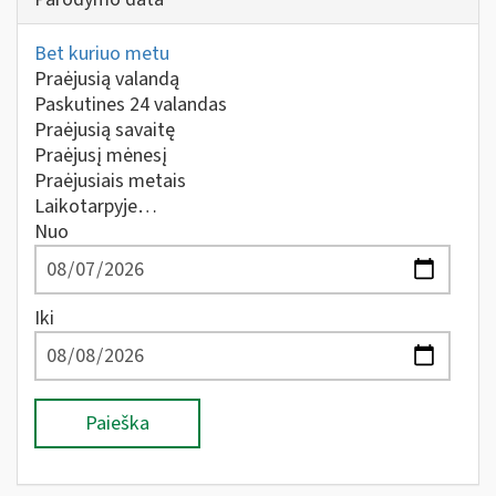
Bet kuriuo metu
Praėjusią valandą
Paskutines 24 valandas
Praėjusią savaitę
Praėjusį mėnesį
Praėjusiais metais
Laikotarpyje…
Nuo
Iki
Paieška