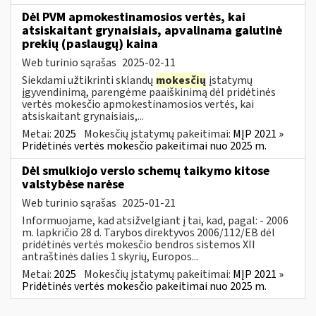
Dėl PVM apmokestinamosios vertės, kai
atsiskaitant grynaisiais, apvalinama galutinė
prekių (paslaugų) kaina
Web turinio sąrašas
2025-02-11
Siekdami užtikrinti sklandų
mokesčių
įstatymų
įgyvendinimą, parengėme paaiškinimą dėl pridėtinės
vertės mokesčio apmokestinamosios vertės, kai
atsiskaitant grynaisiais,...
Metai:
2025
Mokesčių įstatymų pakeitimai:
MĮP 2021 »
Pridėtinės vertės mokesčio pakeitimai nuo 2025 m.
Dėl smulkiojo verslo schemų taikymo kitose
valstybėse narėse
Web turinio sąrašas
2025-01-21
Informuojame, kad atsižvelgiant į tai, kad, pagal: - 2006
m. lapkričio 28 d. Tarybos direktyvos 2006/112/EB dėl
pridėtinės vertės mokesčio bendros sistemos XII
antraštinės dalies 1 skyrių, Europos...
Metai:
2025
Mokesčių įstatymų pakeitimai:
MĮP 2021 »
Pridėtinės vertės mokesčio pakeitimai nuo 2025 m.