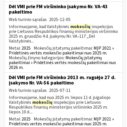
Dėl VMI prie FM viršininko įsakymo Nr. VA-43
pakeitimo
Web turinio sąrašas
2025-12-05
Informuojame, kad Valstybinės
mokesčių
inspekcijos
prie Lietuvos Respublikos finansų ministerijos viršininko
2025 m. gruodžio 4 d. įsakymu Nr. VA-117 „Dėl
Valstybinės...
Metai:
2025
Mokesčių įstatymų pakeitimai:
MĮP 2021 »
Pridėtinės vertės mokesčio pakeitimai nuo 2025 m.
Mokesčių žinyno kategorijos:
Mokesčių įstatymų
pakeitimai » Pridėtinės vertės mokesčių pakeitimai nuo
2026 m.
Dėl VMI prie FM viršininko 2013 m. rugsėjo 27 d.
įsakymo Nr. VA-56 pakeitimo
Web turinio sąrašas
2025-07-11
Informuojame, kad nuo 2025 m. liepos 11 d. įsigaliojo
Valstybinės
mokesčių
inspekcijos prie Lietuvos
Respublikos finansų ministerijos viršininko 2025 m.
liepos 10 d....
Metai:
2025
Mokesčių įstatymų pakeitimai:
MĮP 2021 »
Pridėtinės vertės mokesčio pakeitimai nuo 2025 m.