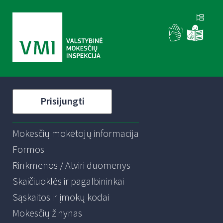
Prisijungti
Mokesčių mokėtojų informacija
Formos
Rinkmenos / Atviri duomenys
Skaičiuoklės ir pagalbininkai
Sąskaitos ir įmokų kodai
Mokesčių žinynas