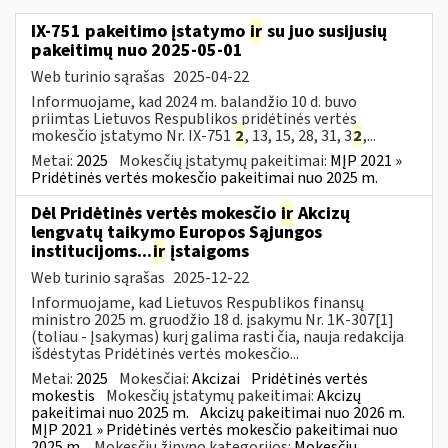
IX-751 pakeitimo įstatymo
ir
su juo susijusių
pakeitimų nuo 2025-05-01
Web turinio sąrašas
2025-04-22
Informuojame, kad 2024 m. balandžio 10 d. buvo
priimtas Lietuvos Respublikos pridėtinės vertės
mokesčio įstatymo Nr. IX-751
2
, 13, 15, 28, 31, 3
2
,...
Metai:
2025
Mokesčių įstatymų pakeitimai:
MĮP 2021 »
Pridėtinės vertės mokesčio pakeitimai nuo 2025 m.
Dėl Pridėtinės vertės mokesčio
ir
Akcizų
lengvatų taikymo Europos Sąjungos
institucijoms...
ir
įstaigoms
Web turinio sąrašas
2025-12-22
Informuojame, kad Lietuvos Respublikos finansų
ministro 2025 m. gruodžio 18 d. įsakymu Nr. 1K-307[1]
(toliau - Įsakymas) kurį galima rasti čia, nauja redakcija
išdėstytas Pridėtinės vertės mokesčio...
Metai:
2025
Mokesčiai:
Akcizai
Pridėtinės vertės
mokestis
Mokesčių įstatymų pakeitimai:
Akcizų
pakeitimai nuo 2025 m.
Akcizų pakeitimai nuo 2026 m.
MĮP 2021 » Pridėtinės vertės mokesčio pakeitimai nuo
2025 m.
Mokesčių žinyno kategorijos:
Mokesčių