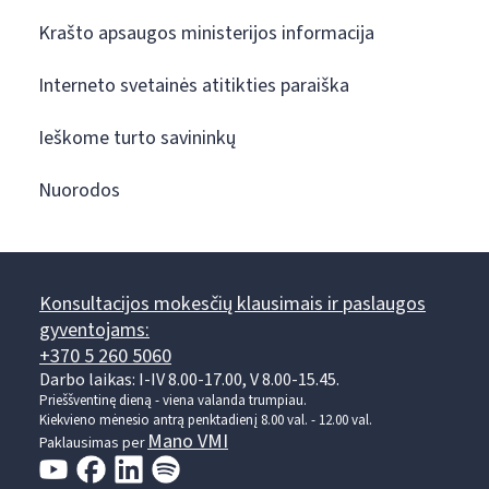
Krašto apsaugos ministerijos informacija
Interneto svetainės atitikties paraiška
Ieškome turto savininkų
Nuorodos
Konsultacijos mokesčių klausimais ir paslaugos
gyventojams:
+370 5 260 5060
Darbo laikas: I-IV 8.00-17.00, V 8.00-15.45.
Prieššventinę dieną - viena valanda trumpiau.
Kiekvieno mėnesio antrą penktadienį 8.00 val. - 12.00 val.
Mano VMI
Paklausimas per