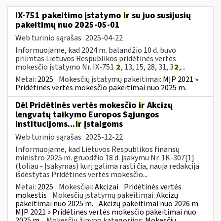
IX-751 pakeitimo įstatymo
ir
su juo susijusių
pakeitimų nuo 2025-05-01
Web turinio sąrašas
2025-04-22
Informuojame, kad 2024 m. balandžio 10 d. buvo
priimtas Lietuvos Respublikos pridėtinės vertės
mokesčio įstatymo Nr. IX-751
2
, 13, 15, 28, 31, 3
2
,...
Metai:
2025
Mokesčių įstatymų pakeitimai:
MĮP 2021 »
Pridėtinės vertės mokesčio pakeitimai nuo 2025 m.
Dėl Pridėtinės vertės mokesčio
ir
Akcizų
lengvatų taikymo Europos Sąjungos
institucijoms...
ir
įstaigoms
Web turinio sąrašas
2025-12-22
Informuojame, kad Lietuvos Respublikos finansų
ministro 2025 m. gruodžio 18 d. įsakymu Nr. 1K-307[1]
(toliau - Įsakymas) kurį galima rasti čia, nauja redakcija
išdėstytas Pridėtinės vertės mokesčio...
Metai:
2025
Mokesčiai:
Akcizai
Pridėtinės vertės
mokestis
Mokesčių įstatymų pakeitimai:
Akcizų
pakeitimai nuo 2025 m.
Akcizų pakeitimai nuo 2026 m.
MĮP 2021 » Pridėtinės vertės mokesčio pakeitimai nuo
2025 m.
Mokesčių žinyno kategorijos:
Mokesčių