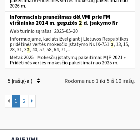
pakeitimai » Pridėtinės vertės mokesčių pakeitimai nuo
2026 m.
Informacinis pranešimas dėl VMI prie FM
viršininko 2014 m. gegužės
2
d. įsakymo Nr
Web turinio sąrašas
2025-05-20
Informuojame, kad atsižvelgiant į Lietuvos Respublikos
pridėtinės vertės mokesčio įstatymo Nr. IX-751
2
, 13, 15,
28, 31, 3
2
, 40, 57, 58, 64, 71,...
Metai:
2025
Mokesčių įstatymų pakeitimai:
MĮP 2021 »
Pridėtinės vertės mokesčio pakeitimai nuo 2025 m.
5 Įrašų(-ai)
Rodoma nuo 1 iki 5 iš 10 irašų.
1
2
APIE VMI