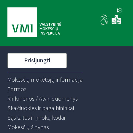
Prisijungti
Mokesčių mokėtojų informacija
Formos
Rinkmenos / Atviri duomenys
Skaičiuoklės ir pagalbininkai
Sąskaitos ir įmokų kodai
Mokesčių žinynas