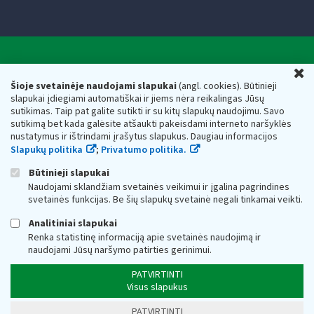
Valstybinė mokesčių inspekcija prie Lietuvos
U
Respublikos finansų ministerijos
Šioje svetainėje naudojami slapukai
(angl. cookies). Būtinieji
slapukai įdiegiami automatiškai ir jiems nėra reikalingas Jūsų
Biudžetinė įstaiga. Juridinio asmens kodas — 188659752,
sutikimas. Taip pat galite sutikti ir su kitų slapukų naudojimu. Savo
adresas: Vasario 16-osios g. 14, 01107 Vilnius, Lietuva, el.paštas:
sutikimą bet kada galėsite atšaukti pakeisdami interneto naršyklės
vmi@vmi.lt
, E. pristatymo dėžutės adresas 188659752
nustatymus ir ištrindami įrašytus slapukus. Daugiau informacijos
Duomenys apie Valstybinę mokesčių inspekciją prie Lietuvos
Slapukų politika
;
Privatumo politika.
Respublikos finansų ministerijos kaupiami ir saugomi Juridinių
asmenų registre
Būtinieji slapukai
Naudojami sklandžiam svetainės veikimui ir įgalina pagrindines
svetainės funkcijas. Be šių slapukų svetainė negali tinkamai veikti.
Analitiniai slapukai
Renka statistinę informaciją apie svetainės naudojimą ir
naudojami Jūsų naršymo patirties gerinimui.
PATVIRTINTI
Visus slapukus
PATVIRTINTI