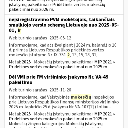
įstatymų pakeitimai » Pridėtinės vertės mokesčių
pakeitimai nuo 2026 m.
neįsiregistravimo PVM mokėtojais, taikančiais
smulkiojo verslo schemą Lietuvoje nuo 2025-05-
01,
ir
Web turinio sąrašas
2025-05-12
Informuojame, kad atsižvelgiant į 2024 m. balandžio 10
d. priimtą Lietuvos Respublikos pridėtinės vertės
mokesčio įstatymo Nr. IX-751
2
, 13, 15, 28, 31,...
Metai:
2025
Mokesčių įstatymų pakeitimai:
MĮP 2021 »
Pridėtinės vertės mokesčio pakeitimai nuo 2025 m.
Dėl VMI prie FM viršininko įsakymo Nr. VA-49
pakeitimo
Web turinio sąrašas
2025-11-26
Informuojame, kad Valstybinės
mokesčių
inspekcijos
prie Lietuvos Respublikos finansų ministerijos viršininko
2025 m. lapkričio 25 d. įsakymu Nr. VA-107[1] (toliau –...
Metai:
2025
Mokesčių įstatymų pakeitimai:
MĮP 2021 »
Pridėtinės vertės mokesčio pakeitimai nuo 2025 m.
Mokesčių žinyno kategorijos:
Mokesčių įstatymų