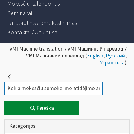
Mokesčių kalendorius
Seminarai
Tarptautinis apmokestinimas
Kontaktai / Apklausa
VMI Machine translation / VMI Машинный перевод /
VMI Машинний переклад (
English
,
Русский
,
Українська
)
Paieška
Kategorijos