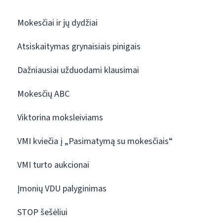
Mokesčiai ir jų dydžiai
Atsiskaitymas grynaisiais pinigais
Dažniausiai užduodami klausimai
Mokesčių ABC
Viktorina moksleiviams
VMI kviečia į „Pasimatymą su mokesčiais“
VMI turto aukcionai
Įmonių VDU palyginimas
STOP šešėliui