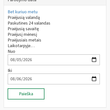
Bet kuriuo metu
Praėjusią valandą
Paskutines 24 valandas
Praėjusią savaitę
Praėjusį mėnesį
Praėjusiais metais
Laikotarpyje…
Nuo
Iki
Paieška