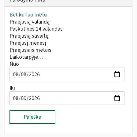
Bet kuriuo metu
Praėjusią valandą
Paskutines 24 valandas
Praėjusią savaitę
Praėjusį mėnesį
Praėjusiais metais
Laikotarpyje…
Nuo
Iki
Paieška