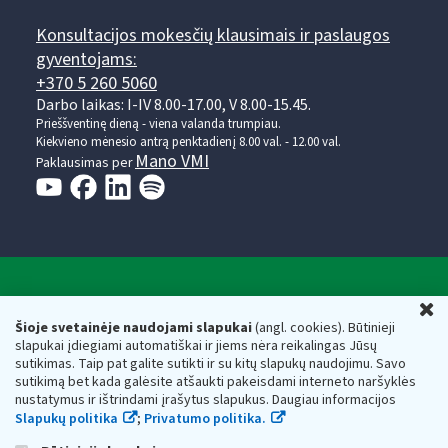
Konsultacijos mokesčių klausimais ir paslaugos
gyventojams:
+370 5 260 5060
Darbo laikas: I-IV 8.00-17.00, V 8.00-15.45.
Prieššventinę dieną - viena valanda trumpiau.
Kiekvieno mėnesio antrą penktadienį 8.00 val. - 12.00 val.
Mano VMI
Paklausimas per
Valstybinė mokesčių inspekcija prie Lietuvos
U
Respublikos finansų ministerijos
Šioje svetainėje naudojami slapukai
(angl. cookies). Būtinieji
slapukai įdiegiami automatiškai ir jiems nėra reikalingas Jūsų
Biudžetinė įstaiga. Juridinio asmens kodas — 188659752,
sutikimas. Taip pat galite sutikti ir su kitų slapukų naudojimu. Savo
adresas: Vasario 16-osios g. 14, 01107 Vilnius, Lietuva, el.paštas:
sutikimą bet kada galėsite atšaukti pakeisdami interneto naršyklės
vmi@vmi.lt
, E. pristatymo dėžutės adresas 188659752
nustatymus ir ištrindami įrašytus slapukus. Daugiau informacijos
Duomenys apie Valstybinę mokesčių inspekciją prie Lietuvos
Slapukų politika
;
Privatumo politika.
Respublikos finansų ministerijos kaupiami ir saugomi Juridinių
asmenų registre