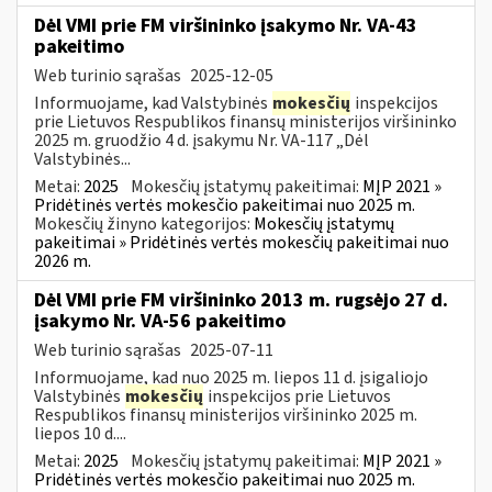
Dėl VMI prie FM viršininko įsakymo Nr. VA-43
pakeitimo
Web turinio sąrašas
2025-12-05
Informuojame, kad Valstybinės
mokesčių
inspekcijos
prie Lietuvos Respublikos finansų ministerijos viršininko
2025 m. gruodžio 4 d. įsakymu Nr. VA-117 „Dėl
Valstybinės...
Metai:
2025
Mokesčių įstatymų pakeitimai:
MĮP 2021 »
Pridėtinės vertės mokesčio pakeitimai nuo 2025 m.
Mokesčių žinyno kategorijos:
Mokesčių įstatymų
pakeitimai » Pridėtinės vertės mokesčių pakeitimai nuo
2026 m.
Dėl VMI prie FM viršininko 2013 m. rugsėjo 27 d.
įsakymo Nr. VA-56 pakeitimo
Web turinio sąrašas
2025-07-11
Informuojame, kad nuo 2025 m. liepos 11 d. įsigaliojo
Valstybinės
mokesčių
inspekcijos prie Lietuvos
Respublikos finansų ministerijos viršininko 2025 m.
liepos 10 d....
Metai:
2025
Mokesčių įstatymų pakeitimai:
MĮP 2021 »
Pridėtinės vertės mokesčio pakeitimai nuo 2025 m.