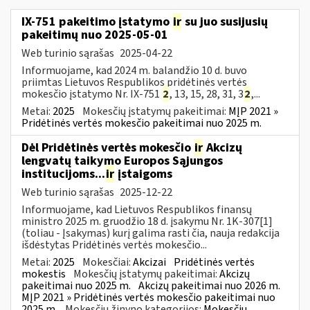
IX-751 pakeitimo įstatymo
ir
su juo susijusių
pakeitimų nuo 2025-05-01
Web turinio sąrašas
2025-04-22
Informuojame, kad 2024 m. balandžio 10 d. buvo
priimtas Lietuvos Respublikos pridėtinės vertės
mokesčio įstatymo Nr. IX-751
2
, 13, 15, 28, 31, 3
2
,...
Metai:
2025
Mokesčių įstatymų pakeitimai:
MĮP 2021 »
Pridėtinės vertės mokesčio pakeitimai nuo 2025 m.
Dėl Pridėtinės vertės mokesčio
ir
Akcizų
lengvatų taikymo Europos Sąjungos
institucijoms...
ir
įstaigoms
Web turinio sąrašas
2025-12-22
Informuojame, kad Lietuvos Respublikos finansų
ministro 2025 m. gruodžio 18 d. įsakymu Nr. 1K-307[1]
(toliau - Įsakymas) kurį galima rasti čia, nauja redakcija
išdėstytas Pridėtinės vertės mokesčio...
Metai:
2025
Mokesčiai:
Akcizai
Pridėtinės vertės
mokestis
Mokesčių įstatymų pakeitimai:
Akcizų
pakeitimai nuo 2025 m.
Akcizų pakeitimai nuo 2026 m.
MĮP 2021 » Pridėtinės vertės mokesčio pakeitimai nuo
2025 m.
Mokesčių žinyno kategorijos:
Mokesčių