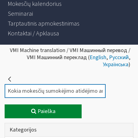
Mokesčių kalendorius
Seminarai
Tarptautinis apmokestinimas
Kontaktai / Apklausa
VMI Machine translation / VMI Машинный перевод /
VMI Машинний переклад (
English
,
Русский
,
Українська
)
Paieška
Kategorijos