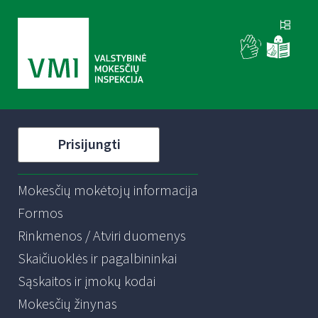
Prisijungti
Mokesčių mokėtojų informacija
Formos
Rinkmenos / Atviri duomenys
Skaičiuoklės ir pagalbininkai
Sąskaitos ir įmokų kodai
Mokesčių žinynas