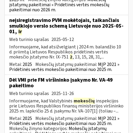
įstatymų pakeitimai » Pridėtinės vertės mokesčių
pakeitimai nuo 2026 m.
neįsiregistravimo PVM mokėtojais, taikančiais
smulkiojo verslo schemą Lietuvoje nuo 2025-05-
01,
ir
Web turinio sąrašas
2025-05-12
Informuojame, kad atsižvelgiant į 2024 m. balandžio 10
d. priimtą Lietuvos Respublikos pridėtinės vertės
mokesčio įstatymo Nr. IX-751
2
, 13, 15, 28, 31,...
Metai:
2025
Mokesčių įstatymų pakeitimai:
MĮP 2021 »
Pridėtinės vertės mokesčio pakeitimai nuo 2025 m.
Dėl VMI prie FM viršininko įsakymo Nr. VA-49
pakeitimo
Web turinio sąrašas
2025-11-26
Informuojame, kad Valstybinės
mokesčių
inspekcijos
prie Lietuvos Respublikos finansų ministerijos viršininko
2025 m. lapkričio 25 d. įsakymu Nr. VA-107[1] (toliau –...
Metai:
2025
Mokesčių įstatymų pakeitimai:
MĮP 2021 »
Pridėtinės vertės mokesčio pakeitimai nuo 2025 m.
Mokesčių žinyno kategorijos:
Mokesčių įstatymų