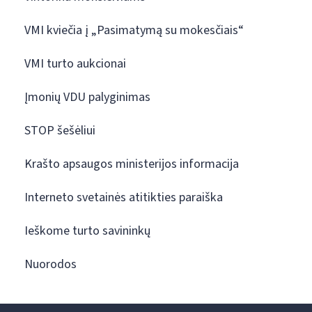
VMI kviečia į „Pasimatymą su mokesčiais“
VMI turto aukcionai
Įmonių VDU palyginimas
STOP šešėliui
Krašto apsaugos ministerijos informacija
Interneto svetainės atitikties paraiška
Ieškome turto savininkų
Nuorodos