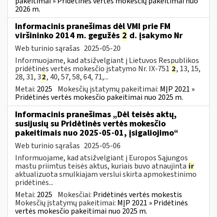
pakeitimai » Pridėtinės vertės mokesčių pakeitimai nuo
2026 m.
Informacinis pranešimas dėl VMI prie FM
viršininko 2014 m. gegužės
2
d. įsakymo Nr
Web turinio sąrašas
2025-05-20
Informuojame, kad atsižvelgiant į Lietuvos Respublikos
pridėtinės vertės mokesčio įstatymo Nr. IX-751
2
, 13, 15,
28, 31, 3
2
, 40, 57, 58, 64, 71,...
Metai:
2025
Mokesčių įstatymų pakeitimai:
MĮP 2021 »
Pridėtinės vertės mokesčio pakeitimai nuo 2025 m.
Informacinis pranešimas „Dėl teisės aktų,
susijusių su Pridėtinės vertės mokesčio
pakeitimais nuo 2025-05-01, įsigaliojimo“
Web turinio sąrašas
2025-05-06
Informuojame, kad atsižvelgiant į Europos Sąjungos
mastu priimtus teisės aktus, kuriais buvo atnaujinta
ir
aktualizuota smulkiajam verslui skirta apmokestinimo
pridėtinės...
Metai:
2025
Mokesčiai:
Pridėtinės vertės mokestis
Mokesčių įstatymų pakeitimai:
MĮP 2021 » Pridėtinės
vertės mokesčio pakeitimai nuo 2025 m.