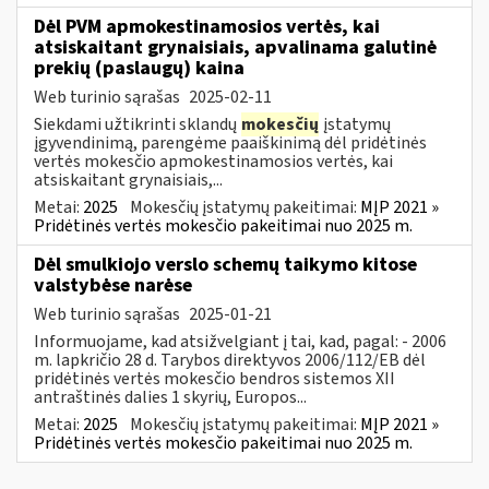
Dėl PVM apmokestinamosios vertės, kai
atsiskaitant grynaisiais, apvalinama galutinė
prekių (paslaugų) kaina
Web turinio sąrašas
2025-02-11
Siekdami užtikrinti sklandų
mokesčių
įstatymų
įgyvendinimą, parengėme paaiškinimą dėl pridėtinės
vertės mokesčio apmokestinamosios vertės, kai
atsiskaitant grynaisiais,...
Metai:
2025
Mokesčių įstatymų pakeitimai:
MĮP 2021 »
Pridėtinės vertės mokesčio pakeitimai nuo 2025 m.
Dėl smulkiojo verslo schemų taikymo kitose
valstybėse narėse
Web turinio sąrašas
2025-01-21
Informuojame, kad atsižvelgiant į tai, kad, pagal: - 2006
m. lapkričio 28 d. Tarybos direktyvos 2006/112/EB dėl
pridėtinės vertės mokesčio bendros sistemos XII
antraštinės dalies 1 skyrių, Europos...
Metai:
2025
Mokesčių įstatymų pakeitimai:
MĮP 2021 »
Pridėtinės vertės mokesčio pakeitimai nuo 2025 m.