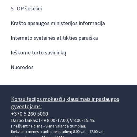
STOP šešėliui
Krašto apsaugos ministerijos informacija
Interneto svetainės atitikties paraiška
Ieškome turto savininkų
Nuorodos
Konsultacijos mokesčių klausimais ir paslaugos
gyventojams:
+370 5 260 5060
Darbo laikas: I-IV 8.00-17.00, V 8.00-15.45.
Prieššventinę dieną - viena valanda trumpiau.
Kiekvieno mėnesio antrą penktadienį 8.00 val. - 12.00 val.