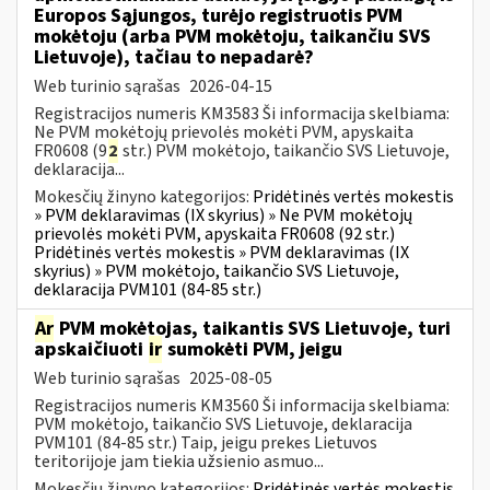
Europos Sąjungos, turėjo registruotis PVM
mokėtoju (arba PVM mokėtoju, taikančiu SVS
Lietuvoje), tačiau to nepadarė?
Web turinio sąrašas
2026-04-15
Registracijos numeris KM3583 Ši informacija skelbiama:
Ne PVM mokėtojų prievolės mokėti PVM, apyskaita
FR0608 (9
2
str.) PVM mokėtojo, taikančio SVS Lietuvoje,
deklaracija...
Mokesčių žinyno kategorijos:
Pridėtinės vertės mokestis
» PVM deklaravimas (IX skyrius) » Ne PVM mokėtojų
prievolės mokėti PVM, apyskaita FR0608 (92 str.)
Pridėtinės vertės mokestis » PVM deklaravimas (IX
skyrius) » PVM mokėtojo, taikančio SVS Lietuvoje,
deklaracija PVM101 (84-85 str.)
Ar
PVM mokėtojas, taikantis SVS Lietuvoje, turi
apskaičiuoti
ir
sumokėti PVM, jeigu
Web turinio sąrašas
2025-08-05
Registracijos numeris KM3560 Ši informacija skelbiama:
PVM mokėtojo, taikančio SVS Lietuvoje, deklaracija
PVM101 (84-85 str.) Taip, jeigu prekes Lietuvos
teritorijoje jam tiekia užsienio asmuo...
Mokesčių žinyno kategorijos:
Pridėtinės vertės mokestis