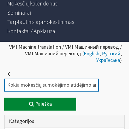
Mokesčių kalendorius
Seminarai
Tarptautinis apmokestinimas
Kontaktai / Apklausa
VMI Machine translation / VMI Машинный перевод /
VMI Машинний переклад (
English
,
Русский
,
Українська
)
Paieška
Kategorijos