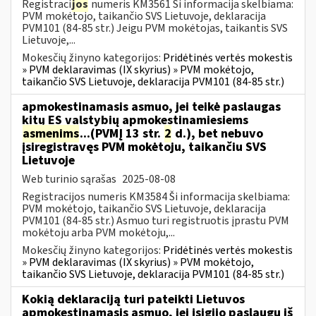
Registraci
jos
numeris KM3561 Ši informacija skelbiama:
PVM mokėtojo, taikančio SVS Lietuvoje, deklaracija
PVM101 (84-85 str.) Jeigu PVM mokėtojas, taikantis SVS
Lietuvoje,...
Mokesčių žinyno kategorijos:
Pridėtinės vertės mokestis
» PVM deklaravimas (IX skyrius) » PVM mokėtojo,
taikančio SVS Lietuvoje, deklaracija PVM101 (84-85 str.)
apmokestinamasis asmuo, jei teikė paslaugas
kitų ES valstybių apmokestinamiesiems
asmenims
...(PVMĮ 13 str.
2
d.), bet nebuvo
įsiregistravęs PVM mokėtoju, taikančiu SVS
Lietuvoje
Web turinio sąrašas
2025-08-08
Registracijos numeris KM3584 Ši informacija skelbiama:
PVM mokėtojo, taikančio SVS Lietuvoje, deklaracija
PVM101 (84-85 str.) Asmuo turi registruotis įprastu PVM
mokėtoju arba PVM mokėtoju,...
Mokesčių žinyno kategorijos:
Pridėtinės vertės mokestis
» PVM deklaravimas (IX skyrius) » PVM mokėtojo,
taikančio SVS Lietuvoje, deklaracija PVM101 (84-85 str.)
Kokią deklaraciją turi pateikti Lietuvos
apmokestinamasis asmuo, jei įsigijo paslaugų iš