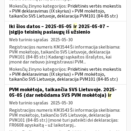
Mokesčių žinyno kategorijos:
Pridėtinės vertės mokestis
» PVM deklaravimas (IX skyrius) » PVM mokėtojo,
taikančio SVS Lietuvoje, deklaracija PVM101 (84-85 str.)
Iki šios datos – 2025-05-05
ir
2025-05-07 –
įsigijo teisinių paslaugų iš užsienio
Web turinio sąrašas
2025-05-30
Registracijos numeris KM3544 Ši informacija skelbiama:
PVM mokėtojo, taikančio SVS Lietuvoje, deklaracija
PVM101 (84-85 str.) Kadangi sąskaitos išrašytos, kai
įmonė dar nebuvo įsiregistravusi PVM...
Mokesčių žinyno kategorijos:
Pridėtinės vertės mokestis
» PVM deklaravimas (IX skyrius) » PVM mokėtojo,
taikančio SVS Lietuvoje, deklaracija PVM101 (84-85 str.)
PVM mokėtoja, taikančia SVS Lietuvoje. 2025-
05-05 (dar nebūdama SVS PVM mokėtoja)
ir
Web turinio sąrašas
2025-05-30
Registracijos numeris KM3543 Ši informacija skelbiama:
PVM mokėtojo, taikančio SVS Lietuvoje, deklaracija
PVM101 (84-85 str.) Įmonė turi pateikti dvi deklaracijas:
FR0608 apyskaitą – už laikotarpį...