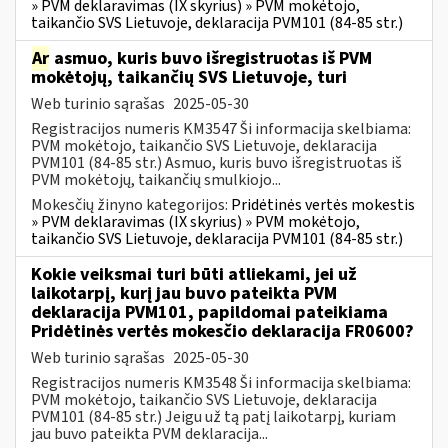
» PVM deklaravimas (IX skyrius) » PVM mokėtojo,
taikančio SVS Lietuvoje, deklaracija PVM101 (84-85 str.)
Ar
asmuo, kuris buvo išregistruotas iš PVM
mokėtojų, taikančių SVS Lietuvoje, turi
Web turinio sąrašas
2025-05-30
Registracijos numeris KM3547 Ši informacija skelbiama:
PVM mokėtojo, taikančio SVS Lietuvoje, deklaracija
PVM101 (84-85 str.) Asmuo, kuris buvo išregistruotas iš
PVM mokėtojų, taikančių smulkiojo...
Mokesčių žinyno kategorijos:
Pridėtinės vertės mokestis
» PVM deklaravimas (IX skyrius) » PVM mokėtojo,
taikančio SVS Lietuvoje, deklaracija PVM101 (84-85 str.)
Kokie veiksmai turi būti atliekami, jei už
laikotarpį, kurį jau buvo pateikta PVM
deklaracija PVM101, papildomai pateikiama
Pridėtinės vertės mokesčio deklaracija FR0600?
Web turinio sąrašas
2025-05-30
Registracijos numeris KM3548 Ši informacija skelbiama:
PVM mokėtojo, taikančio SVS Lietuvoje, deklaracija
PVM101 (84-85 str.) Jeigu už tą patį laikotarpį, kuriam
jau buvo pateikta PVM deklaracija...