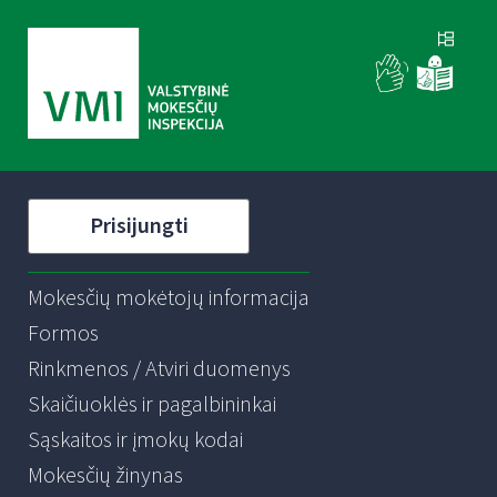
Prisijungti
Mokesčių mokėtojų informacija
Formos
Rinkmenos / Atviri duomenys
Skaičiuoklės ir pagalbininkai
Sąskaitos ir įmokų kodai
Mokesčių žinynas