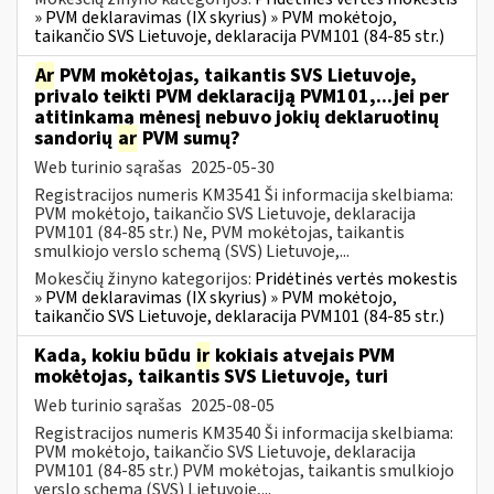
» PVM deklaravimas (IX skyrius) » PVM mokėtojo,
taikančio SVS Lietuvoje, deklaracija PVM101 (84-85 str.)
Ar
PVM mokėtojas, taikantis SVS Lietuvoje,
privalo teikti PVM deklaraciją PVM101,...jei per
atitinkamą mėnesį nebuvo jokių deklaruotinų
sandorių
ar
PVM sumų?
Web turinio sąrašas
2025-05-30
Registracijos numeris KM3541 Ši informacija skelbiama:
PVM mokėtojo, taikančio SVS Lietuvoje, deklaracija
PVM101 (84-85 str.) Ne, PVM mokėtojas, taikantis
smulkiojo verslo schemą (SVS) Lietuvoje,...
Mokesčių žinyno kategorijos:
Pridėtinės vertės mokestis
» PVM deklaravimas (IX skyrius) » PVM mokėtojo,
taikančio SVS Lietuvoje, deklaracija PVM101 (84-85 str.)
Kada, kokiu būdu
ir
kokiais atvejais PVM
mokėtojas, taikantis SVS Lietuvoje, turi
Web turinio sąrašas
2025-08-05
Registracijos numeris KM3540 Ši informacija skelbiama:
PVM mokėtojo, taikančio SVS Lietuvoje, deklaracija
PVM101 (84-85 str.) PVM mokėtojas, taikantis smulkiojo
verslo schemą (SVS) Lietuvoje,...