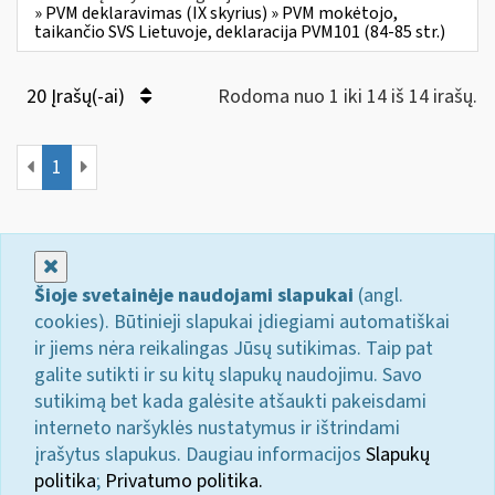
» PVM deklaravimas (IX skyrius) » PVM mokėtojo,
taikančio SVS Lietuvoje, deklaracija PVM101 (84-85 str.)
20 Įrašų(-ai)
Rodoma nuo 1 iki 14 iš 14 irašų.
1
Uždaryti
Šioje svetainėje naudojami slapukai
(angl.
cookies). Būtinieji slapukai įdiegiami automatiškai
ir jiems nėra reikalingas Jūsų sutikimas. Taip pat
galite sutikti ir su kitų slapukų naudojimu. Savo
sutikimą bet kada galėsite atšaukti pakeisdami
interneto naršyklės nustatymus ir ištrindami
įrašytus slapukus. Daugiau informacijos
Slapukų
politika
;
Privatumo politika.