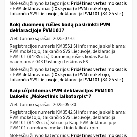
Mokesčių žinyno kategorijos:
Pridėtinės vertės mokestis
» PVM deklaravimas (IX skyrius) » PVM mokėtojo,
taikančio SVS Lietuvoje, deklaracija PVM101 (84-85 str.)
Kokį duomenų rūšies kodą pasirinkti PVM
deklaracijoje PVM101?
Web turinio sąrašas
2025-07-01
Registracijos numeris KM3551 Ši informacija skelbiama:
PVM mokėtojo, taikančio SVS Lietuvoje, deklaracija
PVM101 (84-85 str.) Duomenų rūšies kodas Kada
naudojama? 043 Paslaugų teikimas ES...
Mokesčių žinyno kategorijos:
Pridėtinės vertės mokestis
» PVM deklaravimas (IX skyrius) » PVM mokėtojo,
taikančio SVS Lietuvoje, deklaracija PVM101 (84-85 str.)
Kaip užpildomas PVM deklaracijos PVM101
laukelis „Mokestinis laikotarpis“?
Web turinio sąrašas
2025-05-30
Registracijos numeris KM3542 Ši informacija skelbiama:
PVM mokėtojo, taikančio SVS Lietuvoje, deklaracija
PVM101 (84-85 str.) Situacija Kaip PVM deklaracijoje
PVM101 nurodoma mokestinio laikotarpio...
Mokesčių žinyno kategorijos:
Pridėtinės vertės mokestis