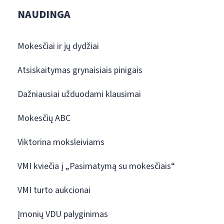
NAUDINGA
Mokesčiai ir jų dydžiai
Atsiskaitymas grynaisiais pinigais
Dažniausiai užduodami klausimai
Mokesčių ABC
Viktorina moksleiviams
VMI kviečia į „Pasimatymą su mokesčiais“
VMI turto aukcionai
Įmonių VDU palyginimas