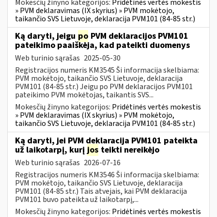
Mokesčių žinyno kategorijos:
Pridėtinės vertės mokestis
» PVM deklaravimas (IX skyrius) » PVM mokėtojo,
taikančio SVS Lietuvoje, deklaracija PVM101 (84-85 str.)
Ką daryti, jeigu
po
PVM deklaracijos PVM101
pateikimo paaiškėja, kad pateikti duomenys
Web turinio sąrašas
2025-05-30
Registracijos numeris KM3545 Ši informacija skelbiama:
PVM mokėtojo, taikančio SVS Lietuvoje, deklaracija
PVM101 (84-85 str.) Jeigu po PVM deklaracijos PVM101
pateikimo PVM mokėtojas, taikantis SVS...
Mokesčių žinyno kategorijos:
Pridėtinės vertės mokestis
» PVM deklaravimas (IX skyrius) » PVM mokėtojo,
taikančio SVS Lietuvoje, deklaracija PVM101 (84-85 str.)
Ką daryti, jei PVM deklaracija PVM101 pateikta
už laikotarpį, kurį
jos
teikti nereikėjo
Web turinio sąrašas
2026-07-16
Registracijos numeris KM3546 Ši informacija skelbiama:
PVM mokėtojo, taikančio SVS Lietuvoje, deklaracija
PVM101 (84-85 str.) Tais atvejais, kai PVM deklaracija
PVM101 buvo pateikta už laikotarpį,...
Mokesčių žinyno kategorijos:
Pridėtinės vertės mokestis