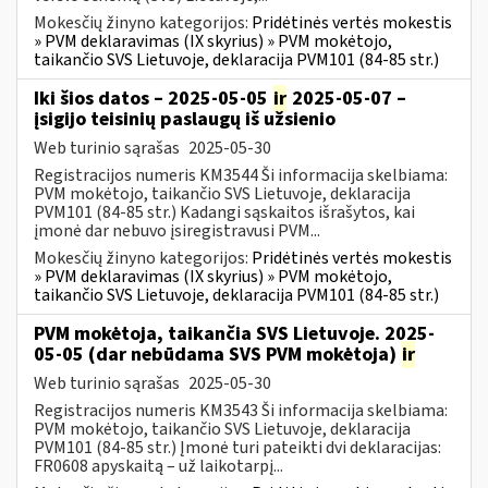
Mokesčių žinyno kategorijos:
Pridėtinės vertės mokestis
» PVM deklaravimas (IX skyrius) » PVM mokėtojo,
taikančio SVS Lietuvoje, deklaracija PVM101 (84-85 str.)
Iki šios datos – 2025-05-05
ir
2025-05-07 –
įsigijo teisinių paslaugų iš užsienio
Web turinio sąrašas
2025-05-30
Registracijos numeris KM3544 Ši informacija skelbiama:
PVM mokėtojo, taikančio SVS Lietuvoje, deklaracija
PVM101 (84-85 str.) Kadangi sąskaitos išrašytos, kai
įmonė dar nebuvo įsiregistravusi PVM...
Mokesčių žinyno kategorijos:
Pridėtinės vertės mokestis
» PVM deklaravimas (IX skyrius) » PVM mokėtojo,
taikančio SVS Lietuvoje, deklaracija PVM101 (84-85 str.)
PVM mokėtoja, taikančia SVS Lietuvoje. 2025-
05-05 (dar nebūdama SVS PVM mokėtoja)
ir
Web turinio sąrašas
2025-05-30
Registracijos numeris KM3543 Ši informacija skelbiama:
PVM mokėtojo, taikančio SVS Lietuvoje, deklaracija
PVM101 (84-85 str.) Įmonė turi pateikti dvi deklaracijas:
FR0608 apyskaitą – už laikotarpį...