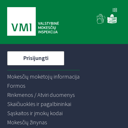
Prisijungti
Mokesčių mokėtojų informacija
Formos
Rinkmenos / Atviri duomenys
Skaičiuoklės ir pagalbininkai
Sąskaitos ir įmokų kodai
Mokesčių žinynas