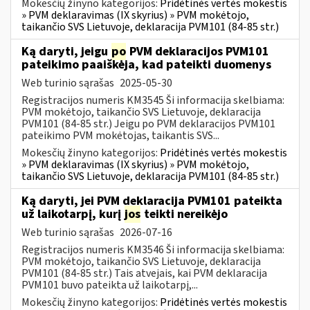
Mokesčių žinyno kategorijos:
Pridėtinės vertės mokestis
» PVM deklaravimas (IX skyrius) » PVM mokėtojo,
taikančio SVS Lietuvoje, deklaracija PVM101 (84-85 str.)
Ką daryti, jeigu
po
PVM deklaracijos PVM101
pateikimo paaiškėja, kad pateikti duomenys
Web turinio sąrašas
2025-05-30
Registracijos numeris KM3545 Ši informacija skelbiama:
PVM mokėtojo, taikančio SVS Lietuvoje, deklaracija
PVM101 (84-85 str.) Jeigu po PVM deklaracijos PVM101
pateikimo PVM mokėtojas, taikantis SVS...
Mokesčių žinyno kategorijos:
Pridėtinės vertės mokestis
» PVM deklaravimas (IX skyrius) » PVM mokėtojo,
taikančio SVS Lietuvoje, deklaracija PVM101 (84-85 str.)
Ką daryti, jei PVM deklaracija PVM101 pateikta
už laikotarpį, kurį
jos
teikti nereikėjo
Web turinio sąrašas
2026-07-16
Registracijos numeris KM3546 Ši informacija skelbiama:
PVM mokėtojo, taikančio SVS Lietuvoje, deklaracija
PVM101 (84-85 str.) Tais atvejais, kai PVM deklaracija
PVM101 buvo pateikta už laikotarpį,...
Mokesčių žinyno kategorijos:
Pridėtinės vertės mokestis