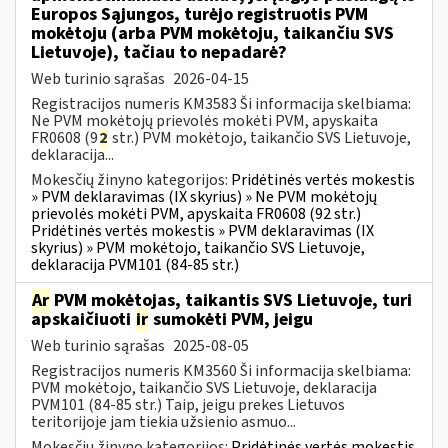
Europos Sąjungos, turėjo registruotis PVM
mokėtoju (arba PVM mokėtoju, taikančiu SVS
Lietuvoje), tačiau to nepadarė?
Web turinio sąrašas
2026-04-15
Registracijos numeris KM3583 Ši informacija skelbiama:
Ne PVM mokėtojų prievolės mokėti PVM, apyskaita
FR0608 (9
2
str.) PVM mokėtojo, taikančio SVS Lietuvoje,
deklaracija...
Mokesčių žinyno kategorijos:
Pridėtinės vertės mokestis
» PVM deklaravimas (IX skyrius) » Ne PVM mokėtojų
prievolės mokėti PVM, apyskaita FR0608 (92 str.)
Pridėtinės vertės mokestis » PVM deklaravimas (IX
skyrius) » PVM mokėtojo, taikančio SVS Lietuvoje,
deklaracija PVM101 (84-85 str.)
Ar
PVM mokėtojas, taikantis SVS Lietuvoje, turi
apskaičiuoti
ir
sumokėti PVM, jeigu
Web turinio sąrašas
2025-08-05
Registracijos numeris KM3560 Ši informacija skelbiama:
PVM mokėtojo, taikančio SVS Lietuvoje, deklaracija
PVM101 (84-85 str.) Taip, jeigu prekes Lietuvos
teritorijoje jam tiekia užsienio asmuo...
Mokesčių žinyno kategorijos:
Pridėtinės vertės mokestis