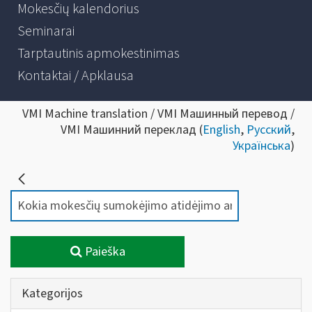
Mokesčių kalendorius
Seminarai
Tarptautinis apmokestinimas
Kontaktai / Apklausa
VMI Machine translation / VMI Машинный перевод /
VMI Машинний переклад (
English
,
Русский
,
Українська
)
Paieška
Kategorijos