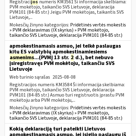
Registraci
jos
numeris KM3561 Ši informacija skelbiama:
PVM mokėtojo, taikančio SVS Lietuvoje, deklaracija
PVM101 (84-85 str.) Jeigu PVM mokėtojas, taikantis SVS
Lietuvoje,...
Mokesčių žinyno kategorijos:
Pridėtinės vertės mokestis
» PVM deklaravimas (IX skyrius) » PVM mokėtojo,
taikančio SVS Lietuvoje, deklaracija PVM101 (84-85 str.)
apmokestinamasis asmuo, jei teikė paslaugas
kitų ES valstybių apmokestinamiesiems
asmenims
...(PVMĮ 13 str.
2
d.), bet nebuvo
įsiregistravęs PVM mokėtoju, taikančiu SVS
Lietuvoje
Web turinio sąrašas
2025-08-08
Registracijos numeris KM3584 Ši informacija skelbiama:
PVM mokėtojo, taikančio SVS Lietuvoje, deklaracija
PVM101 (84-85 str.) Asmuo turi registruotis įprastu PVM
mokėtoju arba PVM mokėtoju,...
Mokesčių žinyno kategorijos:
Pridėtinės vertės mokestis
» PVM deklaravimas (IX skyrius) » PVM mokėtojo,
taikančio SVS Lietuvoje, deklaracija PVM101 (84-85 str.)
Kokią deklaraciją turi pateikti Lietuvos
apmokestinamasis asmuo, jei įsigijo paslaugų iš