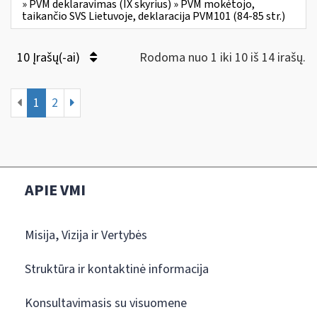
» PVM deklaravimas (IX skyrius) » PVM mokėtojo,
taikančio SVS Lietuvoje, deklaracija PVM101 (84-85 str.)
10 Įrašų(-ai)
Rodoma nuo 1 iki 10 iš 14 irašų.
1
2
APIE VMI
Misija, Vizija ir Vertybės
Struktūra ir kontaktinė informacija
Konsultavimasis su visuomene