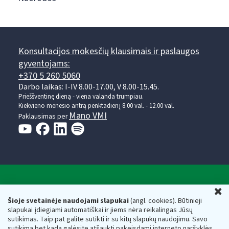
Konsultacijos mokesčių klausimais ir paslaugos
gyventojams:
+370 5 260 5060
Darbo laikas: I-IV 8.00-17.00, V 8.00-15.45.
Prieššventinę dieną - viena valanda trumpiau.
Kiekvieno mėnesio antrą penktadienį 8.00 val. - 12.00 val.
Mano VMI
Paklausimas per
Valstybinė mokesčių inspekcija prie Lietuvos
U
Respublikos finansų ministerijos
Šioje svetainėje naudojami slapukai
(angl. cookies). Būtinieji
slapukai įdiegiami automatiškai ir jiems nėra reikalingas Jūsų
Biudžetinė įstaiga. Juridinio asmens kodas — 188659752,
sutikimas. Taip pat galite sutikti ir su kitų slapukų naudojimu. Savo
adresas: Vasario 16-osios g. 14, 01107 Vilnius, Lietuva, el.paštas:
sutikimą bet kada galėsite atšaukti pakeisdami interneto naršyklės