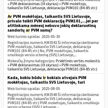
» PVM deklaravimas (IX skyrius) » PVM mokėtojo,
taikančio SVS Lietuvoje, deklaracija PVM101 (84-85 str.)
Ar
PVM mokėtojas, taikantis SVS Lietuvoje,
privalo teikti PVM deklaraciją PVM101,...jei per
atitinkamą mėnesį nebuvo jokių deklaruotinų
sandorių
ar
PVM sumų?
Web turinio sąrašas
2025-05-30
Registracijos numeris KM3541 Ši informacija skelbiama:
PVM mokėtojo, taikančio SVS Lietuvoje, deklaracija
PVM101 (84-85 str.) Ne, PVM mokėtojas, taikantis
smulkiojo verslo schemą (SVS) Lietuvoje,...
Mokesčių žinyno kategorijos:
Pridėtinės vertės mokestis
» PVM deklaravimas (IX skyrius) » PVM mokėtojo,
taikančio SVS Lietuvoje, deklaracija PVM101 (84-85 str.)
Kada, kokiu būdu
ir
kokiais atvejais PVM
mokėtojas, taikantis SVS Lietuvoje, turi
Web turinio sąrašas
2025-08-05
Registracijos numeris KM3540 Ši informacija skelbiama:
PVM mokėtojo, taikančio SVS Lietuvoje, deklaracija
PVM101 (84-85 str.) PVM mokėtojas, taikantis smulkiojo
verslo schemą (SVS) Lietuvoje,...