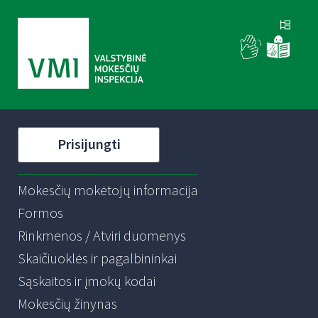
Prisijungti
Mokesčių mokėtojų informacija
Formos
Rinkmenos / Atviri duomenys
Skaičiuoklės ir pagalbininkai
Sąskaitos ir įmokų kodai
Mokesčių žinynas