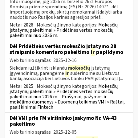
Informuojame, jog 2026 m. birželio 26 d. Europos
Komisija priėmė sprendimą (ES) Nr. 2026/1407* , dėl
importuojamų prekių, skirtų nemokamai išdalyti arba
naudotis nuo Rusijos karinės agresijos prieš...
Metai:
2026
Mokesčių žinyno kategorijos:
Mokesčių
įstatymų pakeitimai » Pridėtinės vertės mokesčių
pakeitimai nuo 2026 m.
Dėl Pridėtinės vertės mokesčio įstatymo 28
straipsnio komentaro pakeitimo
ir
papildymo
Web turinio sąrašas
2025-12-16
Siekdami užtikrinti sklandų
mokesčių
įstatymų
įgyvendinimą, parengėme
ir
suderinome su Lietuvos
bankų asociacija bei Lietuvos banku PVM įstatymo[1]...
Metai:
2025
Mokesčių žinyno kategorijos:
Mokesčių
įstatymų pakeitimai » Pridėtinės vertės mokesčių
pakeitimai nuo 2026 m.
Prašymai, pažymos ir
mokėjimo duomenys » Duomenų teikimas VMI » Raštai,
paaiškinimai Fintech
Dėl VMI prie FM viršininko įsakymo Nr. VA-43
pakeitimo
Web turinio sąrašas
2025-12-05