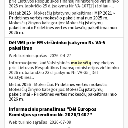
prie Lietuvos Respublikos finansų ministerijos viršininko
2025 m. lapkričio 25 d. įsakymu Nr. VA-107[1] (toliau –...
Metai:
2025
Mokesčių įstatymų pakeitimai:
MĮP 2021 »
Pridėtinės vertės mokesčio pakeitimai nuo 2025 m.
Mokesčių žinyno kategorijos:
Mokesčių įstatymų
pakeitimai » Pridėtinės vertės mokesčių pakeitimai nuo
2026 m.
Dėl VMI prie FM viršininko įsakymo Nr. VA-5
pakeitimo
Web turinio sąrašas
2026-04-27
Informuojame, kad Valstybinės
mokesčių
inspekcijos
prie Lietuvos Respublikos finansų ministerijos viršininko
2026 m. balandžio 23 d. įsakymu Nr. VA-35 „Dėl
Valstybinės...
Metai:
2026
Mokesčiai:
Pridėtinės vertės mokestis
Mokesčių žinyno kategorijos:
Mokesčių įstatymų
pakeitimai » Pridėtinės vertės mokesčių pakeitimai nuo
2026 m.
Informacinis pranešimas "Dėl Europos
Komisijos sprendimo Nr. 2026/1407"
Web turinio sąrašas
2026-07-09