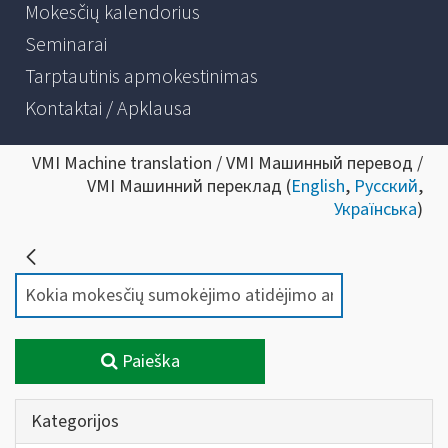
Mokesčių kalendorius
Seminarai
Tarptautinis apmokestinimas
Kontaktai / Apklausa
VMI Machine translation / VMI Машинный перевод /
VMI Машинний переклад (
English
,
Русский
,
Українська
)
Paieška
Kategorijos