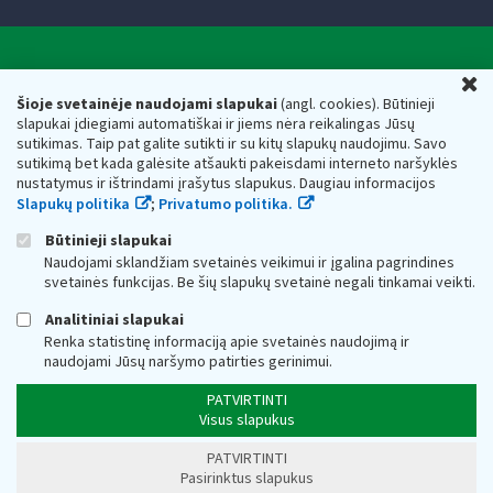
Valstybinė mokesčių inspekcija prie Lietuvos
U
Respublikos finansų ministerijos
Šioje svetainėje naudojami slapukai
(angl. cookies). Būtinieji
slapukai įdiegiami automatiškai ir jiems nėra reikalingas Jūsų
Biudžetinė įstaiga. Juridinio asmens kodas — 188659752,
sutikimas. Taip pat galite sutikti ir su kitų slapukų naudojimu. Savo
adresas: Vasario 16-osios g. 14, 01107 Vilnius, Lietuva, el.paštas:
sutikimą bet kada galėsite atšaukti pakeisdami interneto naršyklės
vmi@vmi.lt
, E. pristatymo dėžutės adresas 188659752
nustatymus ir ištrindami įrašytus slapukus. Daugiau informacijos
Duomenys apie Valstybinę mokesčių inspekciją prie Lietuvos
Slapukų politika
;
Privatumo politika.
Respublikos finansų ministerijos kaupiami ir saugomi Juridinių
asmenų registre
Būtinieji slapukai
Naudojami sklandžiam svetainės veikimui ir įgalina pagrindines
svetainės funkcijas. Be šių slapukų svetainė negali tinkamai veikti.
Analitiniai slapukai
Renka statistinę informaciją apie svetainės naudojimą ir
naudojami Jūsų naršymo patirties gerinimui.
PATVIRTINTI
Visus slapukus
PATVIRTINTI
Pasirinktus slapukus