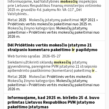
Informuojame, kad Valstybinės
mokesčių
inspekcijos
prie Lietuvos Respublikos finansų ministerijos viršininko
2025 m. gruodžio 4 d. įsakymu Nr. VA-117 „Dėl
Valstybinės...
Metai:
2025
Mokesčių įstatymų pakeitimai:
MĮP 2021 »
Pridėtinės vertės mokesčio pakeitimai nuo 2025 m.
Mokesčių žinyno kategorijos:
Mokesčių įstatymų
pakeitimai » Pridėtinės vertės mokesčių pakeitimai nuo
2026 m.
Dėl Pridėtinės vertės mokesčio įstatymo 21
straipsnio komentaro pakeitimo
ir
papildymo
Web turinio sąrašas
2026-05-27
Siekdami užtikrinti sklandų
mokesčių
įstatymų
įgyvendinimą, parengėme PVM įstatymo 21 straipsnio
apibendrinto paaiškinimo (komentaro) pakeitimą
ir
...
Metai:
2026
Mokesčiai:
Pridėtinės vertės mokestis
Mokesčių žinyno kategorijos:
Mokesčių įstatymų
pakeitimai » Pridėtinės vertės mokesčių pakeitimai nuo
2026 m.
Informuojame, kad 2025 m. birželio 25 d. buvo
priimtas Lietuvos Respublikos PVM įstatymo
pakeitimo įstatymas