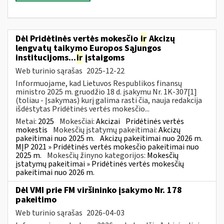
Dėl Pridėtinės vertės mokesčio
ir
Akcizų
lengvatų taikymo Europos Sąjungos
institucijoms...
ir
įstaigoms
Web turinio sąrašas
2025-12-22
Informuojame, kad Lietuvos Respublikos finansų
ministro 2025 m. gruodžio 18 d. įsakymu Nr. 1K-307[1]
(toliau - Įsakymas) kurį galima rasti čia, nauja redakcija
išdėstytas Pridėtinės vertės mokesčio...
Metai:
2025
Mokesčiai:
Akcizai
Pridėtinės vertės
mokestis
Mokesčių įstatymų pakeitimai:
Akcizų
pakeitimai nuo 2025 m.
Akcizų pakeitimai nuo 2026 m.
MĮP 2021 » Pridėtinės vertės mokesčio pakeitimai nuo
2025 m.
Mokesčių žinyno kategorijos:
Mokesčių
įstatymų pakeitimai » Pridėtinės vertės mokesčių
pakeitimai nuo 2026 m.
Dėl VMI prie FM viršininko įsakymo Nr. 178
pakeitimo
Web turinio sąrašas
2026-04-03