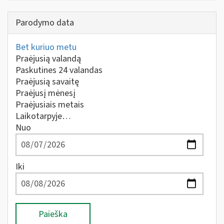
Parodymo data
Bet kuriuo metu
Praėjusią valandą
Paskutines 24 valandas
Praėjusią savaitę
Praėjusį mėnesį
Praėjusiais metais
Laikotarpyje…
Nuo
Iki
Paieška