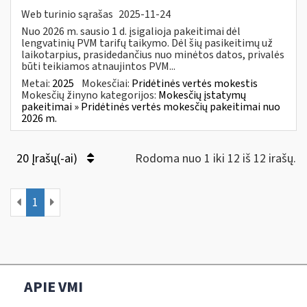
Web turinio sąrašas
2025-11-24
Nuo 2026 m. sausio 1 d. įsigalioja pakeitimai dėl
lengvatinių PVM tarifų taikymo. Dėl šių pasikeitimų už
laikotarpius, prasidedančius nuo minėtos datos, privalės
būti teikiamos atnaujintos PVM...
Metai:
2025
Mokesčiai:
Pridėtinės vertės mokestis
Mokesčių žinyno kategorijos:
Mokesčių įstatymų
pakeitimai » Pridėtinės vertės mokesčių pakeitimai nuo
2026 m.
20 Įrašų(-ai)
Rodoma nuo 1 iki 12 iš 12 irašų.
1
APIE VMI