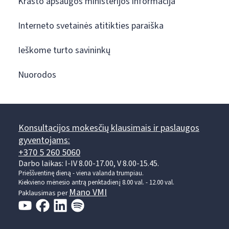
Krašto apsaugos ministerijos informacija
Interneto svetainės atitikties paraiška
Ieškome turto savininkų
Nuorodos
Konsultacijos mokesčių klausimais ir paslaugos
gyventojams:
+370 5 260 5060
Darbo laikas: I-IV 8.00-17.00, V 8.00-15.45.
Prieššventinę dieną - viena valanda trumpiau.
Kiekvieno mėnesio antrą penktadienį 8.00 val. - 12.00 val.
Mano VMI
Paklausimas per