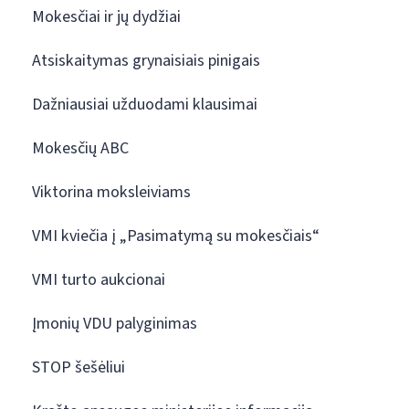
Mokesčiai ir jų dydžiai
Atsiskaitymas grynaisiais pinigais
Dažniausiai užduodami klausimai
Mokesčių ABC
Viktorina moksleiviams
VMI kviečia į „Pasimatymą su mokesčiais“
VMI turto aukcionai
Įmonių VDU palyginimas
STOP šešėliui