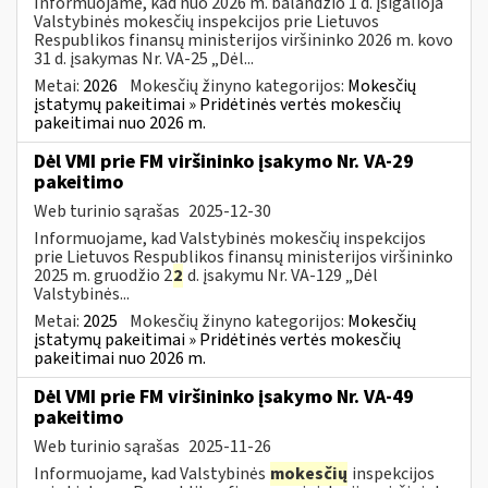
Informuojame, kad nuo 2026 m. balandžio 1 d. įsigalioja
Valstybinės mokesčių inspekcijos prie Lietuvos
Respublikos finansų ministerijos viršininko 2026 m. kovo
31 d. įsakymas Nr. VA-25 „Dėl...
Metai:
2026
Mokesčių žinyno kategorijos:
Mokesčių
įstatymų pakeitimai » Pridėtinės vertės mokesčių
pakeitimai nuo 2026 m.
Dėl VMI prie FM viršininko įsakymo Nr. VA-29
pakeitimo
Web turinio sąrašas
2025-12-30
Informuojame, kad Valstybinės mokesčių inspekcijos
prie Lietuvos Respublikos finansų ministerijos viršininko
2025 m. gruodžio 2
2
d. įsakymu Nr. VA-129 „Dėl
Valstybinės...
Metai:
2025
Mokesčių žinyno kategorijos:
Mokesčių
įstatymų pakeitimai » Pridėtinės vertės mokesčių
pakeitimai nuo 2026 m.
Dėl VMI prie FM viršininko įsakymo Nr. VA-49
pakeitimo
Web turinio sąrašas
2025-11-26
Informuojame, kad Valstybinės
mokesčių
inspekcijos