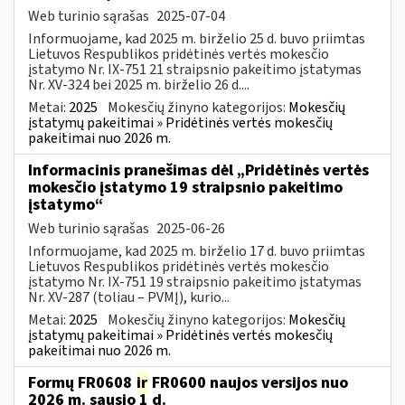
Web turinio sąrašas
2025-07-04
Informuojame, kad 2025 m. birželio 25 d. buvo priimtas
Lietuvos Respublikos pridėtinės vertės mokesčio
įstatymo Nr. IX-751 21 straipsnio pakeitimo įstatymas
Nr. XV-324 bei 2025 m. birželio 26 d....
Metai:
2025
Mokesčių žinyno kategorijos:
Mokesčių
įstatymų pakeitimai » Pridėtinės vertės mokesčių
pakeitimai nuo 2026 m.
Informacinis pranešimas dėl „Pridėtinės vertės
mokesčio įstatymo 19 straipsnio pakeitimo
įstatymo“
Web turinio sąrašas
2025-06-26
Informuojame, kad 2025 m. birželio 17 d. buvo priimtas
Lietuvos Respublikos pridėtinės vertės mokesčio
įstatymo Nr. IX-751 19 straipsnio pakeitimo įstatymas
Nr. XV-287 (toliau – PVMĮ), kurio...
Metai:
2025
Mokesčių žinyno kategorijos:
Mokesčių
įstatymų pakeitimai » Pridėtinės vertės mokesčių
pakeitimai nuo 2026 m.
Formų FR0608
ir
FR0600 naujos versijos nuo
2026 m. sausio 1 d.