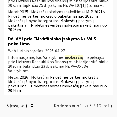
prie Lietuvos Respublikos finansų ministerijos viršininko
2025 m. lapkričio 25 d. įsakymu Nr. VA-107[1] (toliau –...
Metai:
2025
Mokesčių įstatymų pakeitimai:
MĮP 2021 »
Pridėtinės vertės mokesčio pakeitimai nuo 2025 m.
Mokesčių žinyno kategorijos:
Mokesčių įstatymų
pakeitimai » Pridėtinės vertės mokesčių pakeitimai nuo
2026 m.
Dėl VMI prie FM viršininko įsakymo Nr. VA-5
pakeitimo
Web turinio sąrašas
2026-04-27
Informuojame, kad Valstybinės
mokesčių
inspekcijos
prie Lietuvos Respublikos finansų ministerijos viršininko
2026 m. balandžio 23 d. įsakymu Nr. VA-35 „Dėl
Valstybinės...
Metai:
2026
Mokesčiai:
Pridėtinės vertės mokestis
Mokesčių žinyno kategorijos:
Mokesčių įstatymų
pakeitimai » Pridėtinės vertės mokesčių pakeitimai nuo
2026 m.
5 Įrašų(-ai)
Rodoma nuo 1 iki 5 iš 12 irašų.