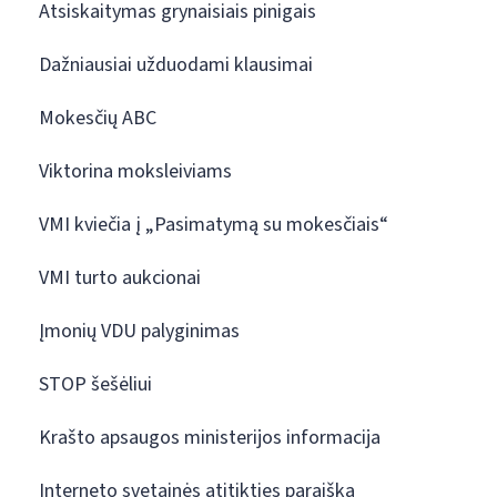
Atsiskaitymas grynaisiais pinigais
Dažniausiai užduodami klausimai
Mokesčių ABC
Viktorina moksleiviams
VMI kviečia į „Pasimatymą su mokesčiais“
VMI turto aukcionai
Įmonių VDU palyginimas
STOP šešėliui
Krašto apsaugos ministerijos informacija
Interneto svetainės atitikties paraiška