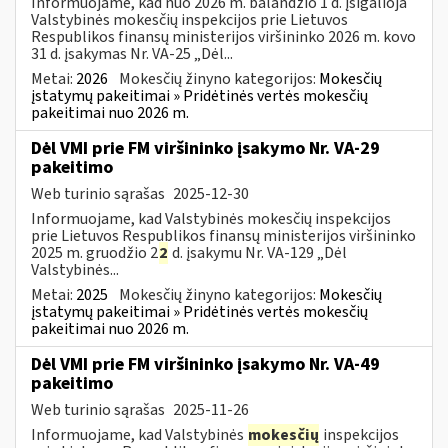
Informuojame, kad nuo 2026 m. balandžio 1 d. įsigalioja
Valstybinės mokesčių inspekcijos prie Lietuvos
Respublikos finansų ministerijos viršininko 2026 m. kovo
31 d. įsakymas Nr. VA-25 „Dėl...
Metai:
2026
Mokesčių žinyno kategorijos:
Mokesčių
įstatymų pakeitimai » Pridėtinės vertės mokesčių
pakeitimai nuo 2026 m.
Dėl VMI prie FM viršininko įsakymo Nr. VA-29
pakeitimo
Web turinio sąrašas
2025-12-30
Informuojame, kad Valstybinės mokesčių inspekcijos
prie Lietuvos Respublikos finansų ministerijos viršininko
2025 m. gruodžio 2
2
d. įsakymu Nr. VA-129 „Dėl
Valstybinės...
Metai:
2025
Mokesčių žinyno kategorijos:
Mokesčių
įstatymų pakeitimai » Pridėtinės vertės mokesčių
pakeitimai nuo 2026 m.
Dėl VMI prie FM viršininko įsakymo Nr. VA-49
pakeitimo
Web turinio sąrašas
2025-11-26
Informuojame, kad Valstybinės
mokesčių
inspekcijos