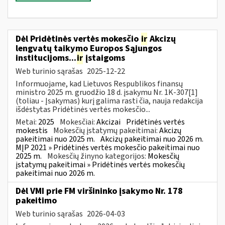
Dėl Pridėtinės vertės mokesčio
ir
Akcizų
lengvatų taikymo Europos Sąjungos
institucijoms...
ir
įstaigoms
Web turinio sąrašas
2025-12-22
Informuojame, kad Lietuvos Respublikos finansų
ministro 2025 m. gruodžio 18 d. įsakymu Nr. 1K-307[1]
(toliau - Įsakymas) kurį galima rasti čia, nauja redakcija
išdėstytas Pridėtinės vertės mokesčio...
Metai:
2025
Mokesčiai:
Akcizai
Pridėtinės vertės
mokestis
Mokesčių įstatymų pakeitimai:
Akcizų
pakeitimai nuo 2025 m.
Akcizų pakeitimai nuo 2026 m.
MĮP 2021 » Pridėtinės vertės mokesčio pakeitimai nuo
2025 m.
Mokesčių žinyno kategorijos:
Mokesčių
įstatymų pakeitimai » Pridėtinės vertės mokesčių
pakeitimai nuo 2026 m.
Dėl VMI prie FM viršininko įsakymo Nr. 178
pakeitimo
Web turinio sąrašas
2026-04-03