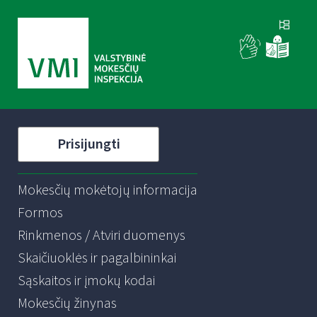
Prisijungti
Mokesčių mokėtojų informacija
Formos
Rinkmenos / Atviri duomenys
Skaičiuoklės ir pagalbininkai
Sąskaitos ir įmokų kodai
Mokesčių žinynas