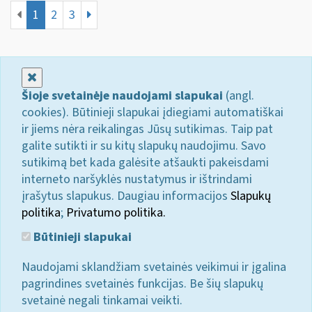
1
2
3
Uždaryti
Šioje svetainėje naudojami slapukai
(angl.
cookies). Būtinieji slapukai įdiegiami automatiškai
ir jiems nėra reikalingas Jūsų sutikimas. Taip pat
galite sutikti ir su kitų slapukų naudojimu. Savo
sutikimą bet kada galėsite atšaukti pakeisdami
interneto naršyklės nustatymus ir ištrindami
įrašytus slapukus. Daugiau informacijos
Slapukų
politika
;
Privatumo politika.
Būtinieji slapukai
Naudojami sklandžiam svetainės veikimui ir įgalina
pagrindines svetainės funkcijas. Be šių slapukų
svetainė negali tinkamai veikti.