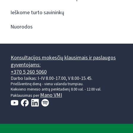
Ieškome turto savininkų
Nuorodos
Konsultacijos mokesčių klausimais ir paslaugos
gyventojams:
+370 5 260 5060
Darbo laikas: I-IV 8.00-17.00, V 8.00-15.45.
Prieššventinę dieną - viena valanda trumpiau.
Kiekvieno mėnesio antrą penktadienį 8.00 val. - 12.00 val.
Mano VMI
Paklausimas per