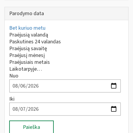
Parodymo data
Bet kuriuo metu
Praėjusią valandą
Paskutines 24 valandas
Praėjusią savaitę
Praėjusį mėnesį
Praėjusiais metais
Laikotarpyje…
Nuo
Iki
Paieška