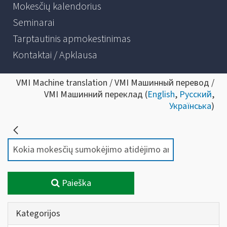
Mokesčių kalendorius
Seminarai
Tarptautinis apmokestinimas
Kontaktai / Apklausa
VMI Machine translation / VMI Машинный перевод /
VMI Машинний переклад (
English
,
Русский
,
Українська
)
Paieška
Kategorijos