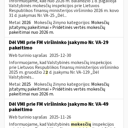
Informuojame, kad nuo 2026 m. balandžio 1 d. įsigalioja
Valstybinės mokesčių inspekcijos prie Lietuvos
Respublikos finansų ministerijos viršininko 2026 m. kovo
31 d. įsakymas Nr. VA-25 „Dėl...
Metai:
2026
Mokesčių žinyno kategorijos:
Mokesčių
įstatymų pakeitimai » Pridėtinės vertės mokesčių
pakeitimai nuo 2026 m.
Dėl VMI prie FM viršininko įsakymo Nr. VA-29
pakeitimo
Web turinio sąrašas
2025-12-30
Informuojame, kad Valstybinės mokesčių inspekcijos
prie Lietuvos Respublikos finansų ministerijos viršininko
2025 m. gruodžio 2
2
d. įsakymu Nr. VA-129 „Dėl
Valstybinės...
Metai:
2025
Mokesčių žinyno kategorijos:
Mokesčių
įstatymų pakeitimai » Pridėtinės vertės mokesčių
pakeitimai nuo 2026 m.
Dėl VMI prie FM viršininko įsakymo Nr. VA-49
pakeitimo
Web turinio sąrašas
2025-11-26
Informuojame, kad Valstybinės
mokesčių
inspekcijos