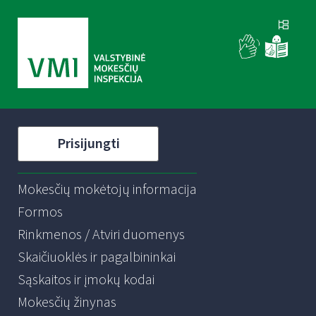
Prisijungti
Mokesčių mokėtojų informacija
Formos
Rinkmenos / Atviri duomenys
Skaičiuoklės ir pagalbininkai
Sąskaitos ir įmokų kodai
Mokesčių žinynas