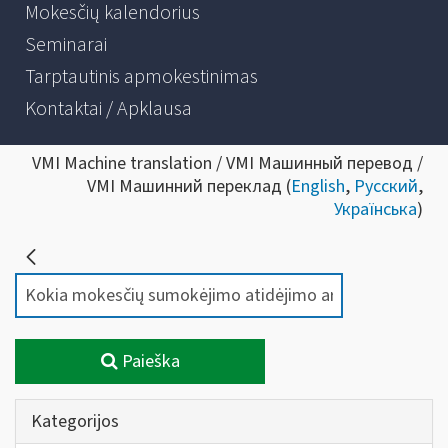
Mokesčių kalendorius
Seminarai
Tarptautinis apmokestinimas
Kontaktai / Apklausa
VMI Machine translation / VMI Машинный перевод /
VMI Машинний переклад (
English
,
Русский
,
Українська
)
Paieška
Kategorijos