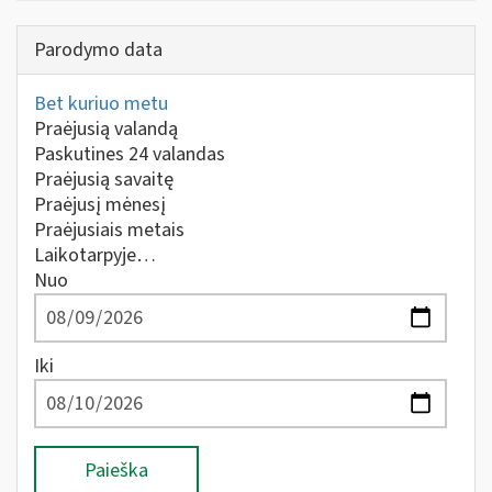
Parodymo data
Bet kuriuo metu
Praėjusią valandą
Paskutines 24 valandas
Praėjusią savaitę
Praėjusį mėnesį
Praėjusiais metais
Laikotarpyje…
Nuo
Iki
Paieška