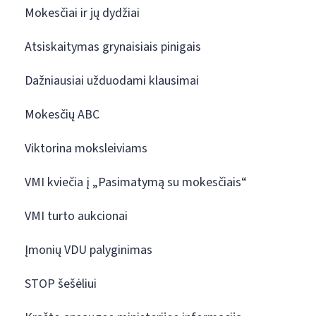
Mokesčiai ir jų dydžiai
Atsiskaitymas grynaisiais pinigais
Dažniausiai užduodami klausimai
Mokesčių ABC
Viktorina moksleiviams
VMI kviečia į „Pasimatymą su mokesčiais“
VMI turto aukcionai
Įmonių VDU palyginimas
STOP šešėliui