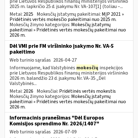
prie Lietuvos Respublikos finansų ministerijos viršininko
2025 m. lapkričio 25 d. įsakymu Nr. VA-107[1] (toliau –...
Metai:
2025
Mokesčių įstatymų pakeitimai:
MĮP 2021 »
Pridėtinės vertės mokesčio pakeitimai nuo 2025 m.
Mokesčių žinyno kategorijos:
Mokesčių įstatymų
pakeitimai » Pridėtinės vertės mokesčių pakeitimai nuo
2026 m.
Dėl VMI prie FM viršininko įsakymo Nr. VA-5
pakeitimo
Web turinio sąrašas
2026-04-27
Informuojame, kad Valstybinės
mokesčių
inspekcijos
prie Lietuvos Respublikos finansų ministerijos viršininko
2026 m. balandžio 23 d. įsakymu Nr. VA-35 „Dėl
Valstybinės...
Metai:
2026
Mokesčiai:
Pridėtinės vertės mokestis
Mokesčių žinyno kategorijos:
Mokesčių įstatymų
pakeitimai » Pridėtinės vertės mokesčių pakeitimai nuo
2026 m.
Informacinis pranešimas "Dėl Europos
Komisijos sprendimo Nr. 2026/1407"
Web turinio sąrašas
2026-07-09