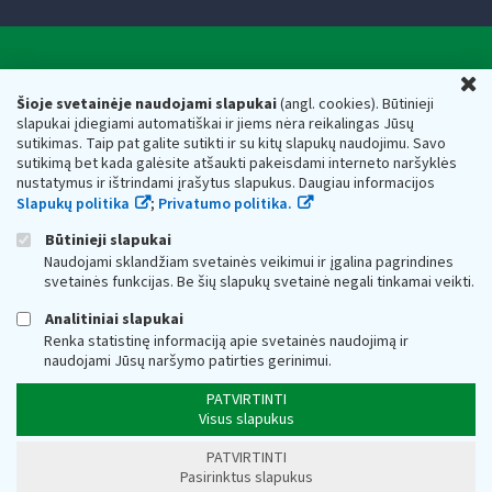
Valstybinė mokesčių inspekcija prie Lietuvos
U
Respublikos finansų ministerijos
Šioje svetainėje naudojami slapukai
(angl. cookies). Būtinieji
slapukai įdiegiami automatiškai ir jiems nėra reikalingas Jūsų
Biudžetinė įstaiga. Juridinio asmens kodas — 188659752,
sutikimas. Taip pat galite sutikti ir su kitų slapukų naudojimu. Savo
adresas: Vasario 16-osios g. 14, 01107 Vilnius, Lietuva, el.paštas:
sutikimą bet kada galėsite atšaukti pakeisdami interneto naršyklės
vmi@vmi.lt
, E. pristatymo dėžutės adresas 188659752
nustatymus ir ištrindami įrašytus slapukus. Daugiau informacijos
Duomenys apie Valstybinę mokesčių inspekciją prie Lietuvos
Slapukų politika
;
Privatumo politika.
Respublikos finansų ministerijos kaupiami ir saugomi Juridinių
asmenų registre
Būtinieji slapukai
Naudojami sklandžiam svetainės veikimui ir įgalina pagrindines
svetainės funkcijas. Be šių slapukų svetainė negali tinkamai veikti.
Analitiniai slapukai
Renka statistinę informaciją apie svetainės naudojimą ir
naudojami Jūsų naršymo patirties gerinimui.
PATVIRTINTI
Visus slapukus
PATVIRTINTI
Pasirinktus slapukus