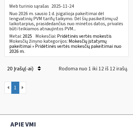
Web turinio sąrašas
2025-11-24
Nuo 2026 m. sausio 1 d. įsigalioja pakeitimai dėl
lengvatinių PVM tarifų taikymo. Dėl šių pasikeitimų už
laikotarpius, prasidedančius nuo minėtos datos, privalės
būti teikiamos atnaujintos PVM...
Metai:
2025
Mokesčiai:
Pridėtinės vertės mokestis
Mokesčių žinyno kategorijos:
Mokesčių įstatymų
pakeitimai » Pridėtinės vertės mokesčių pakeitimai nuo
2026 m.
20 Įrašų(-ai)
Rodoma nuo 1 iki 12 iš 12 irašų.
1
APIE VMI