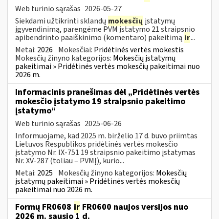
Web turinio sąrašas
2026-05-27
Siekdami užtikrinti sklandų
mokesčių
įstatymų
įgyvendinimą, parengėme PVM įstatymo 21 straipsnio
apibendrinto paaiškinimo (komentaro) pakeitimą
ir
...
Metai:
2026
Mokesčiai:
Pridėtinės vertės mokestis
Mokesčių žinyno kategorijos:
Mokesčių įstatymų
pakeitimai » Pridėtinės vertės mokesčių pakeitimai nuo
2026 m.
Informacinis pranešimas dėl „Pridėtinės vertės
mokesčio įstatymo 19 straipsnio pakeitimo
įstatymo“
Web turinio sąrašas
2025-06-26
Informuojame, kad 2025 m. birželio 17 d. buvo priimtas
Lietuvos Respublikos pridėtinės vertės mokesčio
įstatymo Nr. IX-751 19 straipsnio pakeitimo įstatymas
Nr. XV-287 (toliau – PVMĮ), kurio...
Metai:
2025
Mokesčių žinyno kategorijos:
Mokesčių
įstatymų pakeitimai » Pridėtinės vertės mokesčių
pakeitimai nuo 2026 m.
Formų FR0608
ir
FR0600 naujos versijos nuo
2026 m. sausio 1 d.