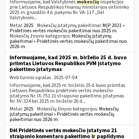
Informuojame, kad Valstybinės
mokesčių
inspekcijos
prie Lietuvos Respublikos finansų ministerijos viršininko
2025 m. gruodžio 4 d. įsakymu Nr. VA-117 „Dėl
Valstybinės...
Metai:
2025
Mokesčių įstatymų pakeitimai:
MĮP 2021 »
Pridėtinės vertės mokesčio pakeitimai nuo 2025 m.
Mokesčių žinyno kategorijos:
Mokesčių įstatymų
pakeitimai » Pridėtinės vertės mokesčių pakeitimai nuo
2026 m.
Informuojame, kad 2025 m. birželio 25 d. buvo
priimtas Lietuvos Respublikos PVM įstatymo
pakeitimo įstatymas
Web turinio sąrašas
2025-07-04
Informuojame, kad 2025 m. birželio 25 d. buvo priimtas
Lietuvos Respublikos pridėtinės vertės mokesčio
įstatymo Nr. IX-751 21 straipsnio pakeitimo įstatymas
Nr. XV-324 bei 2025 m. birželio 26 d....
Metai:
2025
Mokesčių žinyno kategorijos:
Mokesčių
įstatymų pakeitimai » Pridėtinės vertės mokesčių
pakeitimai nuo 2026 m.
Dėl Pridėtinės vertės mokesčio įstatymo 21
straipsnio komentaro pakeitimo
ir
papildymo