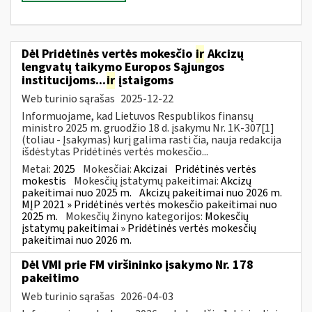
Dėl Pridėtinės vertės mokesčio
ir
Akcizų
lengvatų taikymo Europos Sąjungos
institucijoms...
ir
įstaigoms
Web turinio sąrašas
2025-12-22
Informuojame, kad Lietuvos Respublikos finansų
ministro 2025 m. gruodžio 18 d. įsakymu Nr. 1K-307[1]
(toliau - Įsakymas) kurį galima rasti čia, nauja redakcija
išdėstytas Pridėtinės vertės mokesčio...
Metai:
2025
Mokesčiai:
Akcizai
Pridėtinės vertės
mokestis
Mokesčių įstatymų pakeitimai:
Akcizų
pakeitimai nuo 2025 m.
Akcizų pakeitimai nuo 2026 m.
MĮP 2021 » Pridėtinės vertės mokesčio pakeitimai nuo
2025 m.
Mokesčių žinyno kategorijos:
Mokesčių
įstatymų pakeitimai » Pridėtinės vertės mokesčių
pakeitimai nuo 2026 m.
Dėl VMI prie FM viršininko įsakymo Nr. 178
pakeitimo
Web turinio sąrašas
2026-04-03