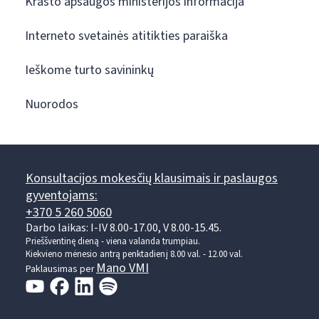
Krašto apsaugos ministerijos informacija
Interneto svetainės atitikties paraiška
Ieškome turto savininkų
Nuorodos
Konsultacijos mokesčių klausimais ir paslaugos
gyventojams:
+370 5 260 5060
Darbo laikas: I-IV 8.00-17.00, V 8.00-15.45.
Prieššventinę dieną - viena valanda trumpiau.
Kiekvieno mėnesio antrą penktadienį 8.00 val. - 12.00 val.
Mano VMI
Paklausimas per