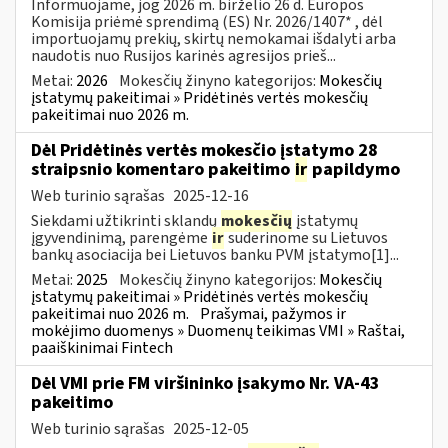
Informuojame, jog 2026 m. birželio 26 d. Europos
Komisija priėmė sprendimą (ES) Nr. 2026/1407* , dėl
importuojamų prekių, skirtų nemokamai išdalyti arba
naudotis nuo Rusijos karinės agresijos prieš...
Metai:
2026
Mokesčių žinyno kategorijos:
Mokesčių
įstatymų pakeitimai » Pridėtinės vertės mokesčių
pakeitimai nuo 2026 m.
Dėl Pridėtinės vertės mokesčio įstatymo 28
straipsnio komentaro pakeitimo
ir
papildymo
Web turinio sąrašas
2025-12-16
Siekdami užtikrinti sklandų
mokesčių
įstatymų
įgyvendinimą, parengėme
ir
suderinome su Lietuvos
bankų asociacija bei Lietuvos banku PVM įstatymo[1]...
Metai:
2025
Mokesčių žinyno kategorijos:
Mokesčių
įstatymų pakeitimai » Pridėtinės vertės mokesčių
pakeitimai nuo 2026 m.
Prašymai, pažymos ir
mokėjimo duomenys » Duomenų teikimas VMI » Raštai,
paaiškinimai Fintech
Dėl VMI prie FM viršininko įsakymo Nr. VA-43
pakeitimo
Web turinio sąrašas
2025-12-05