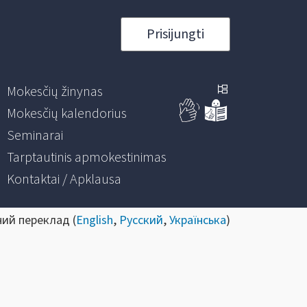
Prisijungti
Mokesčių žinynas
Mokesčių kalendorius
Seminarai
Tarptautinis apmokestinimas
Kontaktai / Apklausa
ний переклад (
English
,
Русский
,
Українська
)