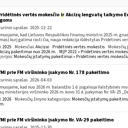
Pridėtinės vertės mokesčio
ir
Akcizų lengvatų taikymo Eu
igoms
urinio sąrašas
2025-12-22
muojame, kad Lietuvos Respublikos finansų ministro 2025 m. gruodž
mas) kurį galima rasti čia, nauja redakcija išdėstytas Pridėtinės ve
:
2025
Mokesčiai:
Akcizai
Pridėtinės vertės mokestis
Mokesčių 
kcizų pakeitimai nuo 2026 m.
MĮP 2021 » Pridėtinės vertės mokes
orijos:
Mokesčių įstatymų pakeitimai » Pridėtinės vertės mokesči
VMI prie FM viršininko įsakymo Nr. 178 pakeitimo
urinio sąrašas
2026-04-03
muojame, kad nuo 2026 m. balandžio 1 d. įsigalioja Valstybinės mo
sų ministerijos viršininko 2026 m. kovo 31 d. įsakymas Nr. VA-25 „Dėl
:
2026
Mokesčių žinyno kategorijos:
Mokesčių įstatymų pakeitima
m.
VMI prie FM viršininko įsakymo Nr. VA-29 pakeitimo
urinio sąrašas
2025-12-30