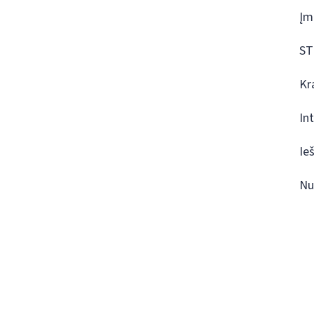
Įm
ST
Kr
In
Ie
Nu