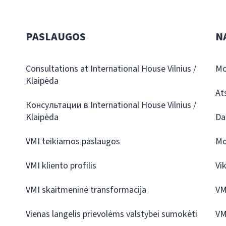
PASLAUGOS
N
Consultations at International House Vilnius /
Mo
Klaipėda
At
Консультации в International House Vilnius /
Klaipėda
Da
VMI teikiamos paslaugos
Mo
VMI kliento profilis
Vi
VMI skaitmeninė transformacija
VM
Vienas langelis prievolėms valstybei sumokėti
VM