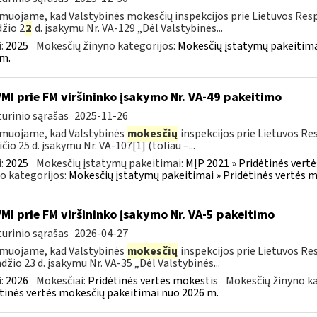
muojame, kad Valstybinės mokesčių inspekcijos prie Lietuvos Respu
žio 2
2
d. įsakymu Nr. VA-129 „Dėl Valstybinės...
:
2025
Mokesčių žinyno kategorijos:
Mokesčių įstatymų pakeitima
m.
VMI prie FM viršininko įsakymo Nr. VA-49 pakeitimo
urinio sąrašas
2025-11-26
muojame, kad Valstybinės
mokesčių
inspekcijos prie Lietuvos Re
ičio 25 d. įsakymu Nr. VA-107[1] (toliau –...
:
2025
Mokesčių įstatymų pakeitimai:
MĮP 2021 » Pridėtinės vert
o kategorijos:
Mokesčių įstatymų pakeitimai » Pridėtinės vertės 
VMI prie FM viršininko įsakymo Nr. VA-5 pakeitimo
urinio sąrašas
2026-04-27
muojame, kad Valstybinės
mokesčių
inspekcijos prie Lietuvos Re
džio 23 d. įsakymu Nr. VA-35 „Dėl Valstybinės...
:
2026
Mokesčiai:
Pridėtinės vertės mokestis
Mokesčių žinyno ka
tinės vertės mokesčių pakeitimai nuo 2026 m.