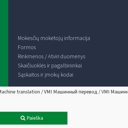
Mokesčių mokėtojų informacija
Formos
Rinkmenos / Atviri duomenys
Skaičiuoklės ir pagalbininkai
Sąskaitos ir įmokų kodai
Machine translation / VMI Машинный перевод / VMI Машин
Paieška