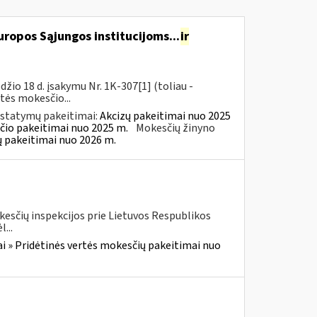
ropos Sąjungos institucijoms...
ir
io 18 d. įsakymu Nr. 1K-307[1] (toliau -
rtės mokesčio...
įstatymų pakeitimai:
Akcizų pakeitimai nuo 2025
čio pakeitimai nuo 2025 m.
Mokesčių žinyno
ų pakeitimai nuo 2026 m.
kesčių inspekcijos prie Lietuvos Respublikos
...
i » Pridėtinės vertės mokesčių pakeitimai nuo