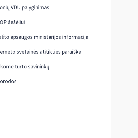
onių VDU palyginimas
OP šešėliui
ašto apsaugos ministerijos informacija
terneto svetainės atitikties paraiška
škome turto savininkų
orodos