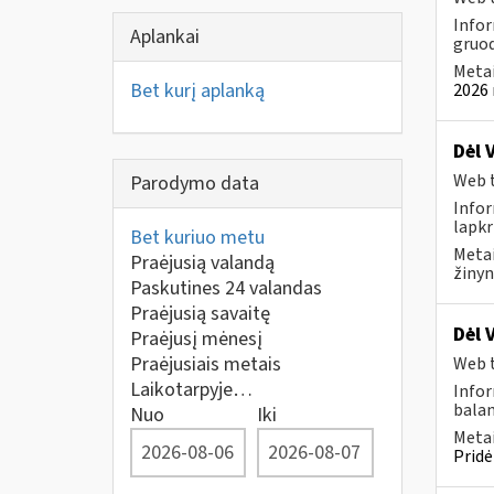
Infor
Aplankai
gruod
Metai
Bet kurį aplanką
2026 
Dėl 
Web t
Parodymo data
Infor
lapkr
Bet kuriuo metu
Metai
Praėjusią valandą
žinyn
Paskutines 24 valandas
Praėjusią savaitę
Dėl 
Praėjusį mėnesį
Praėjusiais metais
Web t
Laikotarpyje…
Infor
balan
Nuo
Iki
Metai
Pridė