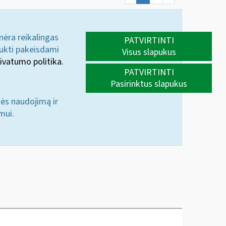
 nėra reikalingas
PATVIRTINTI
aukti pakeisdami
Visus slapukus
ivatumo politika.
PATVIRTINTI
Pasirinktus slapukus
nės naudojimą ir
mui.