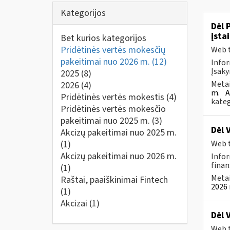
Kategorijos
Dėl 
įsta
Bet kurios kategorijos
Pridėtinės vertės mokesčių
Web t
pakeitimai nuo 2026 m.
(12)
Infor
Įsaky
2025
(8)
Metai
2026
(4)
m.
A
Pridėtinės vertės mokestis
(4)
kateg
Pridėtinės vertės mokesčio
pakeitimai nuo 2025 m.
(3)
Dėl 
Akcizų pakeitimai nuo 2025 m.
(1)
Web t
Akcizų pakeitimai nuo 2026 m.
Infor
finan
(1)
Metai
Raštai, paaiškinimai Fintech
2026 
(1)
Akcizai
(1)
Dėl 
Web t