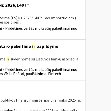
Nr. 2026/1407"
ndimą (ES) Nr. 2026/1407* , dėl importuojamų
ijos prieš...
i » Pridėtinės vertės mokesčių pakeitimai nuo
entaro pakeitimo
ir
papildymo
gėme
ir
suderinome su Lietuvos bankų asociacija
i » Pridėtinės vertės mokesčių pakeitimai nuo
VMI » Raštai, paaiškinimai Fintech
spublikos finansų ministerijos viršininko 2025 m.
ės mokesčio pakeitimai nuo 2025 m.
Mokesčių