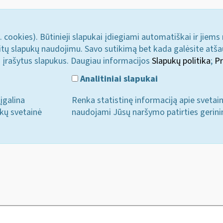
. cookies). Būtinieji slapukai įdiegiami automatiškai ir jiems
u kitų slapukų naudojimu. Savo sutikimą bet kada galėsite atš
i įrašytus slapukus. Daugiau informacijos
Slapukų politika
;
Pr
Analitiniai slapukai
įgalina
Renka statistinę informaciją apie svetai
ukų svetainė
naudojami Jūsų naršymo patirties gerini