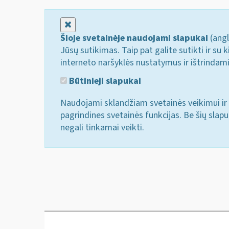
Uždaryti
Šioje svetainėje naudojami slapukai
(angl
Jūsų sutikimas. Taip pat galite sutikti ir s
interneto naršyklės nustatymus ir ištrindam
Būtinieji slapukai
Naudojami sklandžiam svetainės veikimui ir 
pagrindines svetainės funkcijas. Be šių slap
negali tinkamai veikti.