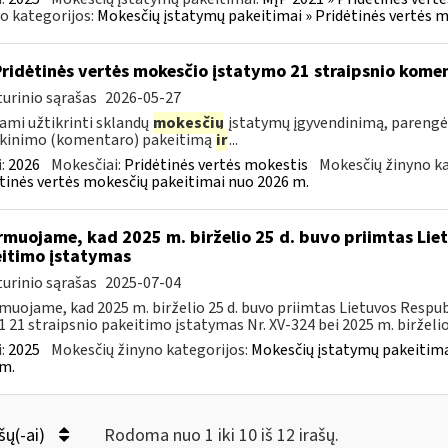
o kategorijos:
Mokesčių įstatymų pakeitimai » Pridėtinės vertės 
Pridėtinės vertės mokesčio įstatymo 21 straipsnio kom
urinio sąrašas
2026-05-27
ami užtikrinti sklandų
mokesčių
įstatymų įgyvendinimą, parengė
škinimo (komentaro) pakeitimą
ir
...
:
2026
Mokesčiai:
Pridėtinės vertės mokestis
Mokesčių žinyno ka
tinės vertės mokesčių pakeitimai nuo 2026 m.
rmuojame, kad 2025 m. birželio 25 d. buvo priimtas Li
itimo įstatymas
urinio sąrašas
2025-07-04
muojame, kad 2025 m. birželio 25 d. buvo priimtas Lietuvos Respub
1 21 straipsnio pakeitimo įstatymas Nr. XV-324 bei 2025 m. birželio 2
:
2025
Mokesčių žinyno kategorijos:
Mokesčių įstatymų pakeitima
m.
šų(-ai)
Rodoma nuo 1 iki 10 iš 12 irašų.