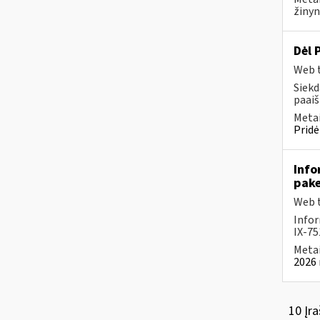
žinyn
Dėl 
Web t
Siekd
paai
Metai
Pridė
Info
pake
Web t
Infor
IX-75
Metai
2026 
10 Įra