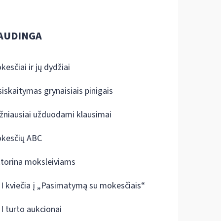
AUDINGA
kesčiai ir jų dydžiai
siskaitymas grynaisiais pinigais
žniausiai užduodami klausimai
kesčių ABC
ktorina moksleiviams
I kviečia į „Pasimatymą su mokesčiais“
I turto aukcionai