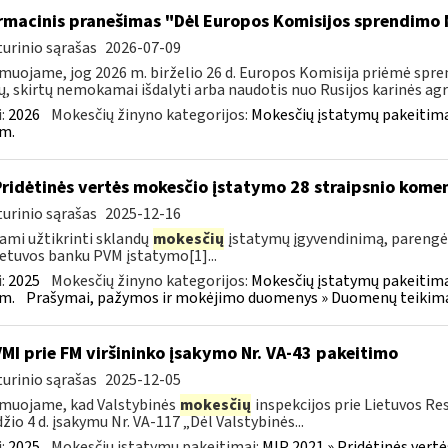
rmacinis pranešimas "Dėl Europos Komisijos sprendimo 
urinio sąrašas
2026-07-09
muojame, jog 2026 m. birželio 26 d. Europos Komisija priėmė spre
ų, skirtų nemokamai išdalyti arba naudotis nuo Rusijos karinės agres
:
2026
Mokesčių žinyno kategorijos:
Mokesčių įstatymų pakeitima
m.
Pridėtinės vertės mokesčio įstatymo 28 straipsnio kom
urinio sąrašas
2025-12-16
ami užtikrinti sklandų
mokesčių
įstatymų įgyvendinimą, paren
ietuvos banku PVM įstatymo[1]...
:
2025
Mokesčių žinyno kategorijos:
Mokesčių įstatymų pakeitima
m.
Prašymai, pažymos ir mokėjimo duomenys » Duomenų teikimas 
VMI prie FM viršininko įsakymo Nr. VA-43 pakeitimo
urinio sąrašas
2025-12-05
muojame, kad Valstybinės
mokesčių
inspekcijos prie Lietuvos Re
žio 4 d. įsakymu Nr. VA-117 „Dėl Valstybinės...
:
2025
Mokesčių įstatymų pakeitimai:
MĮP 2021 » Pridėtinės vert