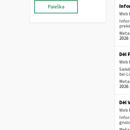
Info
Paieška
Web t
Infor
preki
Metai
2026 
Dėl 
Web t
Siekd
bei L
Metai
2026 
Dėl 
Web t
Infor
gruod
Metai