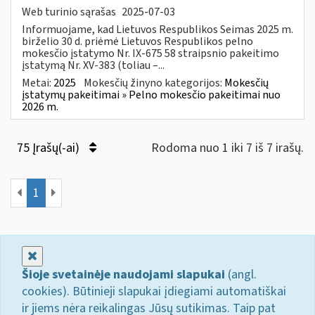
Web turinio sąrašas
2025-07-03
Informuojame, kad Lietuvos Respublikos Seimas 2025 m.
birželio 30 d. priėmė Lietuvos Respublikos pelno
mokesčio įstatymo Nr. IX-675 58 straipsnio pakeitimo
įstatymą Nr. XV-383 (toliau –...
Metai:
2025
Mokesčių žinyno kategorijos:
Mokesčių
įstatymų pakeitimai » Pelno mokesčio pakeitimai nuo
2026 m.
75 Įrašų(-ai)
Rodoma nuo 1 iki 7 iš 7 irašų.
1
Uždaryti
Šioje svetainėje naudojami slapukai
(angl.
cookies). Būtinieji slapukai įdiegiami automatiškai
ir jiems nėra reikalingas Jūsų sutikimas. Taip pat