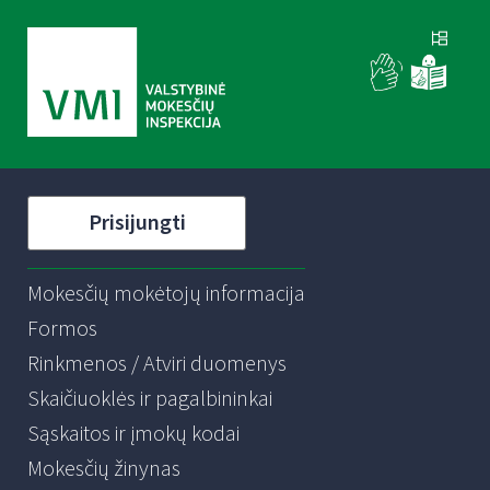
Prisijungti
Mokesčių mokėtojų informacija
Formos
Rinkmenos / Atviri duomenys
Skaičiuoklės ir pagalbininkai
Sąskaitos ir įmokų kodai
Mokesčių žinynas