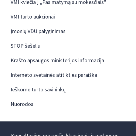
VMI kviečia į „Pasimatymą su mokesčiais“
VMI turto aukcionai
Įmonių VDU palyginimas
STOP šešėliui
Krašto apsaugos ministerijos informacija
Interneto svetainės atitikties paraiška
Ieškome turto savininkų
Nuorodos
Konsultacijos mokesčių klausimais ir paslaugos