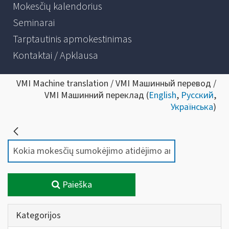
Mokesčių kalendorius
Seminarai
Tarptautinis apmokestinimas
Kontaktai / Apklausa
VMI Machine translation / VMI Машинный перевод /
VMI Машинний переклад (
English
,
Русский
,
Українська
)
Paieška
Kategorijos