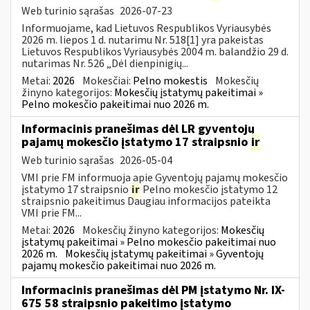
Web turinio sąrašas
2026-07-23
Informuojame, kad Lietuvos Respublikos Vyriausybės
2026 m. liepos 1 d. nutarimu Nr. 518[1] yra pakeistas
Lietuvos Respublikos Vyriausybės 2004 m. balandžio 29 d.
nutarimas Nr. 526 „Dėl dienpinigių...
Metai:
2026
Mokesčiai:
Pelno mokestis
Mokesčių
žinyno kategorijos:
Mokesčių įstatymų pakeitimai »
Pelno mokesčio pakeitimai nuo 2026 m.
Informacinis pranešimas dėl LR gyventojų
pajamų mokesčio įstatymo 17 straipsnio
ir
Web turinio sąrašas
2026-05-04
VMI prie FM informuoja apie Gyventojų pajamų mokesčio
įstatymo 17 straipsnio
ir
Pelno mokesčio įstatymo 12
straipsnio pakeitimus Daugiau informacijos pateikta
VMI prie FM...
Metai:
2026
Mokesčių žinyno kategorijos:
Mokesčių
įstatymų pakeitimai » Pelno mokesčio pakeitimai nuo
2026 m.
Mokesčių įstatymų pakeitimai » Gyventojų
pajamų mokesčio pakeitimai nuo 2026 m.
Informacinis pranešimas dėl PM įstatymo Nr. IX-
675 58 straipsnio pakeitimo įstatymo