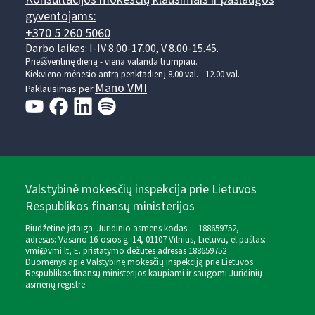
gyventojams:
+370 5 260 5060
Darbo laikas: I-IV 8.00-17.00, V 8.00-15.45.
Prieššventinę dieną - viena valanda trumpiau.
Kiekvieno mėnesio antrą penktadienį 8.00 val. - 12.00 val.
Mano VMI
Paklausimas per
Valstybinė mokesčių inspekcija prie Lietuvos
Respublikos finansų ministerijos
Biudžetinė įstaiga. Juridinio asmens kodas — 188659752,
adresas: Vasario 16-osios g. 14, 01107 Vilnius, Lietuva, el.paštas:
vmi@vmi.lt
, E. pristatymo dėžutės adresas 188659752
Duomenys apie Valstybinę mokesčių inspekciją prie Lietuvos
Respublikos finansų ministerijos kaupiami ir saugomi Juridinių
asmenų registre