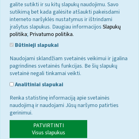
galite sutikti ir su kitų slapukų naudojimu. Savo
sutikimą bet kada galėsite atšaukti pakeisdami
interneto naršyklės nustatymus ir ištrindami
įrašytus slapukus. Daugiau informacijos
Slapukų
politika
;
Privatumo politika.
Būtinieji slapukai
Naudojami sklandžiam svetainės veikimui ir įgalina
pagrindines svetainės funkcijas. Be šių slapukų
svetainė negali tinkamai veikti.
Analitiniai slapukai
Renka statistinę informaciją apie svetainės
naudojimą ir naudojami Jūsų naršymo patirties
gerinimui.
PATVIRTINTI
Visus slapukus