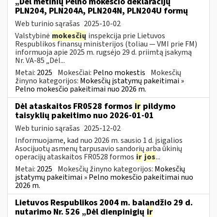
„Dėl metinių Pelno mokesčio deklaracijų
PLN204, PLN204A, PLN204N, PLN204U formų
Web turinio sąrašas
2025-10-02
Valstybinė
mokesčių
inspekcija prie Lietuvos
Respublikos finansų ministerijos (toliau — VMI prie FM)
informuoja apie 2025 m. rugsėjo 29 d. priimtą įsakymą
Nr. VA-85 „Dėl...
Metai:
2025
Mokesčiai:
Pelno mokestis
Mokesčių
žinyno kategorijos:
Mokesčių įstatymų pakeitimai »
Pelno mokesčio pakeitimai nuo 2026 m.
Dėl ataskaitos FR0528 formos
ir
pildymo
taisyklių pakeitimo nuo 2026-01-01
Web turinio sąrašas
2025-12-02
Informuojame, kad nuo 2026 m. sausio 1 d. įsigalios
Asocijuotų asmenų tarpusavio sandorių arba ūkinių
operacijų ataskaitos FR0528 formos
ir
jos
...
Metai:
2025
Mokesčių žinyno kategorijos:
Mokesčių
įstatymų pakeitimai » Pelno mokesčio pakeitimai nuo
2026 m.
Lietuvos Respublikos 2004 m. balandžio 29 d.
nutarimo Nr. 526 „Dėl dienpinigių
ir