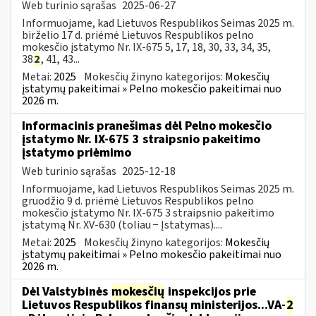
Web turinio sąrašas
2025-06-27
Informuojame, kad Lietuvos Respublikos Seimas 2025 m.
birželio 17 d. priėmė Lietuvos Respublikos pelno
mokesčio įstatymo Nr. IX-675 5, 17, 18, 30, 33, 34, 35,
38
2
, 41, 43...
Metai:
2025
Mokesčių žinyno kategorijos:
Mokesčių
įstatymų pakeitimai » Pelno mokesčio pakeitimai nuo
2026 m.
Informacinis pranešimas dėl Pelno mokesčio
įstatymo Nr. IX-675 3 straipsnio pakeitimo
įstatymo priėmimo
Web turinio sąrašas
2025-12-18
Informuojame, kad Lietuvos Respublikos Seimas 2025 m.
gruodžio 9 d. priėmė Lietuvos Respublikos pelno
mokesčio įstatymo Nr. IX-675 3 straipsnio pakeitimo
įstatymą Nr. XV-630 (toliau − Įstatymas)....
Metai:
2025
Mokesčių žinyno kategorijos:
Mokesčių
įstatymų pakeitimai » Pelno mokesčio pakeitimai nuo
2026 m.
Dėl Valstybinės
mokesčių
inspekcijos prie
Lietuvos Respublikos finansų ministerijos...VA-
2