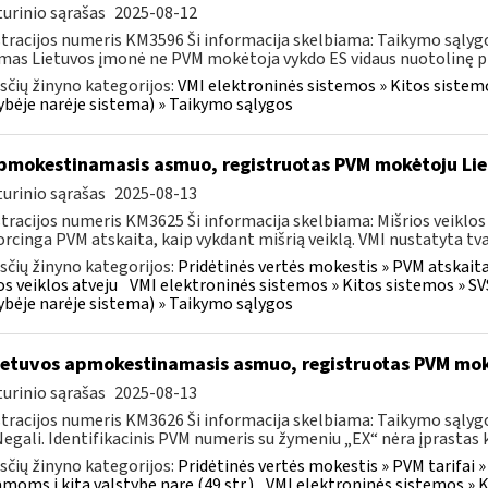
urinio sąrašas
2025-08-12
tracijos numeris KM3596 Ši informacija skelbiama: Taikymo sąlygos
mas Lietuvos įmonė ne PVM mokėtoja vykdo ES vidaus nuotolinę pr
čių žinyno kategorijos:
VMI elektroninės sistemos » Kitos sistem
ybėje narėje sistema) » Taikymo sąlygos
mokestinamasis asmuo, registruotas PVM mokėtoju Li
urinio sąrašas
2025-08-13
tracijos numeris KM3625 Ši informacija skelbiama: Mišrios veiklos
rcinga PVM atskaita, kaip vykdant mišrią veiklą. VMI nustatyta tv
čių žinyno kategorijos:
Pridėtinės vertės mokestis » PVM atskaita i
os veiklos atveju
VMI elektroninės sistemos » Kitos sistemos » S
ybėje narėje sistema) » Taikymo sąlygos
etuvos apmokestinamasis asmuo, registruotas PVM mok
urinio sąrašas
2025-08-13
tracijos numeris KM3626 Ši informacija skelbiama: Taikymo sąlygo
 Negali. Identifikacinis PVM numeris su žymeniu „EX“ nėra įprastas ki
čių žinyno kategorijos:
Pridėtinės vertės mokestis » PVM tarifai » 
amoms į kitą valstybę narę (49 str.)
VMI elektroninės sistemos » K