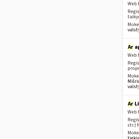
Web t
Regis
taiky
Mokes
valst
Ar
ap
Web t
Regis
propo
Mokes
Mišri
valst
Ar
Li
Web t
Regis
str.)
Mokes
tieki