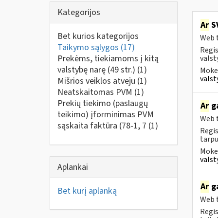
Kategorijos
Ar
SV
Bet kurios kategorijos
Web t
Taikymo sąlygos
(17)
Regis
Prekėms, tiekiamoms į kitą
valst
valstybę narę (49 str.)
(1)
Mokes
valst
Mišrios veiklos atveju
(1)
Neatskaitomas PVM
(1)
Prekių tiekimo (paslaugų
Ar
ga
teikimo) įforminimas PVM
Web t
sąskaita faktūra (78-1, 7
(1)
Regis
tarpu
Mokes
valst
Aplankai
Ar
ga
Bet kurį aplanką
Web t
Regis