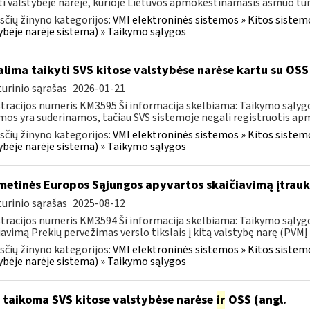
ti valstybėje narėje, kurioje Lietuvos apmokestinamasis asmuo turi 
čių žinyno kategorijos:
VMI elektroninės sistemos » Kitos sistem
ybėje narėje sistema) » Taikymo sąlygos
lima taikyti SVS kitose valstybėse narėse kartu su OSS 
urinio sąrašas
2026-01-21
tracijos numeris KM3595 Ši informacija skelbiama: Taikymo sąlygos
mos yra suderinamos, tačiau SVS sistemoje negali registruotis ap
čių žinyno kategorijos:
VMI elektroninės sistemos » Kitos sistem
ybėje narėje sistema) » Taikymo sąlygos
metinės Europos Sąjungos apyvartos skaičiavimą įtrau
urinio sąrašas
2025-08-12
tracijos numeris KM3594 Ši informacija skelbiama: Taikymo sąlygos
iavimą Prekių pervežimas verslo tikslais į kitą valstybę narę (PVMĮ 5-1
čių žinyno kategorijos:
VMI elektroninės sistemos » Kitos sistem
ybėje narėje sistema) » Taikymo sąlygos
 taikoma SVS kitose valstybėse narėse
ir
OSS (angl.