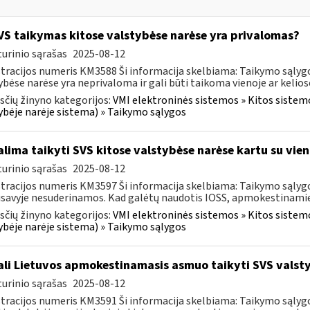
S taikymas kitose valstybėse narėse yra privalomas?
urinio sąrašas
2025-08-12
tracijos numeris KM3588 Ši informacija skelbiama: Taikymo sąlyg
ybėse narėse yra neprivaloma ir gali būti taikoma vienoje ar keliose
čių žinyno kategorijos:
VMI elektroninės sistemos » Kitos sistem
ybėje narėje sistema) » Taikymo sąlygos
lima taikyti SVS kitose valstybėse narėse kartu su vien
urinio sąrašas
2025-08-12
tracijos numeris KM3597 Ši informacija skelbiama: Taikymo sąlygos
savyje nesuderinamos. Kad galėtų naudotis IOSS, apmokestinamiej
čių žinyno kategorijos:
VMI elektroninės sistemos » Kitos sistem
ybėje narėje sistema) » Taikymo sąlygos
li Lietuvos apmokestinamasis asmuo taikyti SVS valstybė
urinio sąrašas
2025-08-12
tracijos numeris KM3591 Ši informacija skelbiama: Taikymo sąlyg