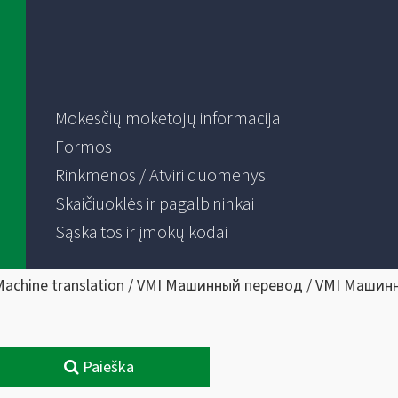
Mokesčių mokėtojų informacija
Formos
Rinkmenos / Atviri duomenys
Skaičiuoklės ir pagalbininkai
Sąskaitos ir įmokų kodai
Machine translation / VMI Машинный перевод / VMI Машин
Paieška