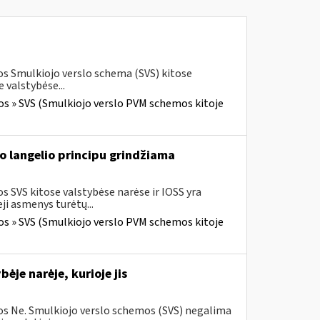
os Smulkiojo verslo schema (SVS) kitose
 valstybėse...
os » SVS (Smulkiojo verslo PVM schemos kitoje
o langelio principu grindžiama
 SVS kitose valstybėse narėse ir IOSS yra
i asmenys turėtų...
os » SVS (Smulkiojo verslo PVM schemos kitoje
je narėje, kurioje jis
os Ne. Smulkiojo verslo schemos (SVS) negalima