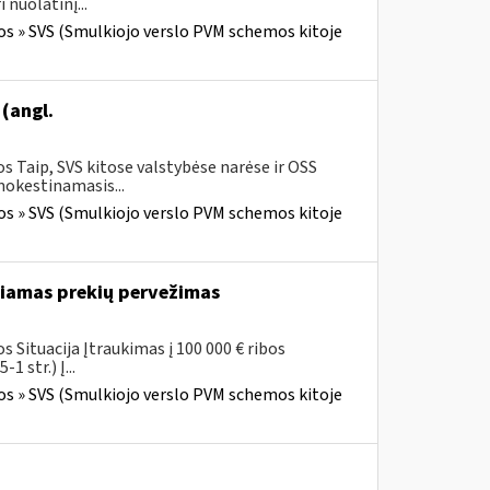
nuolatinį...
os » SVS (Smulkiojo verslo PVM schemos kitoje
(angl.
 Taip, SVS kitose valstybėse narėse ir OSS
mokestinamasis...
os » SVS (Smulkiojo verslo PVM schemos kitoje
kiamas prekių pervežimas
 Situacija Įtraukimas į 100 000 € ribos
 str.) Į...
os » SVS (Smulkiojo verslo PVM schemos kitoje