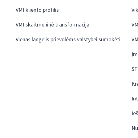
VMI kliento profilis
Vi
VMI skaitmeninė transformacija
VM
Vienas langelis prievolėms valstybei sumokėti
VM
Įm
ST
Kr
In
Ie
Nu