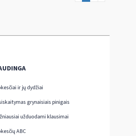
AUDINGA
kesčiai ir jų dydžiai
siskaitymas grynaisiais pinigais
žniausiai užduodami klausimai
kesčių ABC