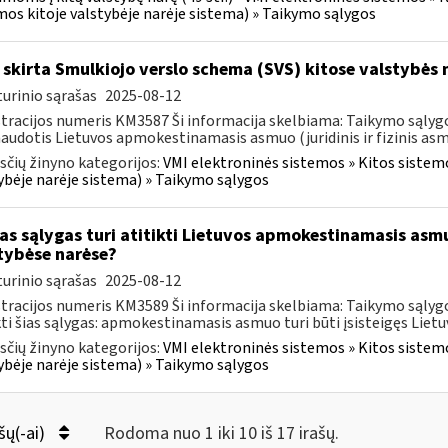
os kitoje valstybėje narėje sistema) » Taikymo sąlygos
skirta Smulkiojo verslo schema (SVS) kitose valstybės 
urinio sąrašas
2025-08-12
tracijos numeris KM3587 Ši informacija skelbiama: Taikymo sąlygo
naudotis Lietuvos apmokestinamasis asmuo (juridinis ir fizinis asmu
čių žinyno kategorijos:
VMI elektroninės sistemos » Kitos sistem
ybėje narėje sistema) » Taikymo sąlygos
as sąlygas turi atitikti Lietuvos apmokestinamasis as
tybėse narėse?
urinio sąrašas
2025-08-12
tracijos numeris KM3589 Ši informacija skelbiama: Taikymo sąly
kti šias sąlygas: apmokestinamasis asmuo turi būti įsisteigęs Lietuv
čių žinyno kategorijos:
VMI elektroninės sistemos » Kitos sistem
ybėje narėje sistema) » Taikymo sąlygos
šų(-ai)
Rodoma nuo 1 iki 10 iš 17 irašų.