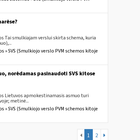
narėse?
s Tai smulkiajam verslui skirta schema, kuria
o),...
os » SVS (Smulkiojo verslo PVM schemos kitoje
muo, norėdamas pasinaudoti SVS kitose
gos Lietuvos apmokestinamasis asmuo turi
oje; metinė...
os » SVS (Smulkiojo verslo PVM schemos kitoje
1
2