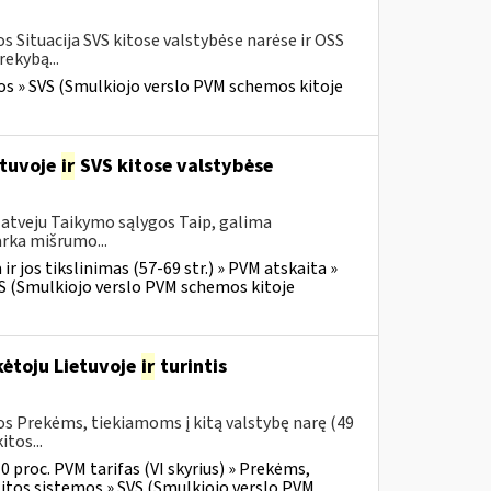
 Situacija SVS kitose valstybėse narėse ir OSS
ekybą...
os » SVS (Smulkiojo verslo PVM schemos kitoje
etuvoje
ir
SVS kitose valstybėse
 atveju Taikymo sąlygos Taip, galima
arka mišrumo...
r jos tikslinimas (57-69 str.) » PVM atskaita »
VS (Smulkiojo verslo PVM schemos kitoje
ėtoju Lietuvoje
ir
turintis
s Prekėms, tiekiamoms į kitą valstybę narę (49
tos...
0 proc. PVM tarifas (VI skyrius) » Prekėms,
itos sistemos » SVS (Smulkiojo verslo PVM