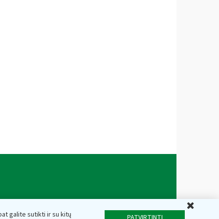
Uždar
t galite sutikti ir su kitų
PATVIRTINTI