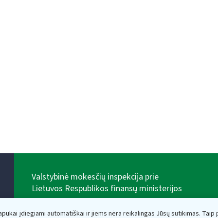
Valstybinė mokesčių inspekcija prie
Lietuvos Respublikos finansų ministerijos
Biudžetinė įstaiga. Juridinio asmens kodas — 188659752,
adresas: Vasario 16-osios g. 14, 01107 Vilnius, Lietuva,
lapukai įdiegiami automatiškai ir jiems nėra reikalingas Jūsų sutikimas. Taip pa