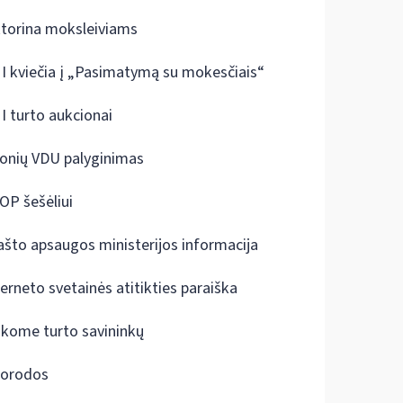
ktorina moksleiviams
I kviečia į „Pasimatymą su mokesčiais“
I turto aukcionai
onių VDU palyginimas
OP šešėliui
ašto apsaugos ministerijos informacija
terneto svetainės atitikties paraiška
škome turto savininkų
orodos