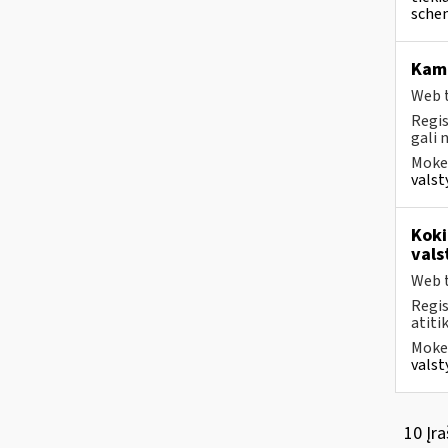
schem
Kam 
Web t
Regis
gali 
Mokes
valst
Koki
vals
Web t
Regis
atiti
Mokes
valst
10 Įra