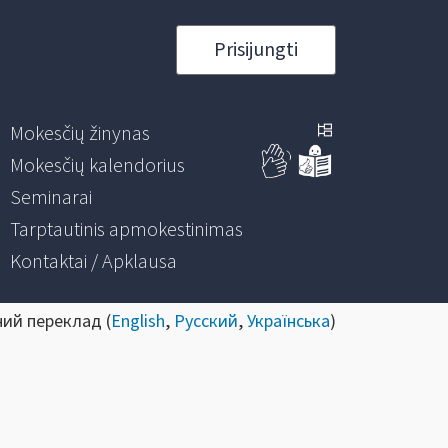
Prisijungti
Mokesčių žinynas
Mokesčių kalendorius
Seminarai
Tarptautinis apmokestinimas
Kontaktai / Apklausa
ний переклад (
English
,
Русский
,
Українська
)