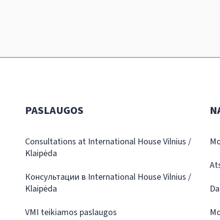
PASLAUGOS
N
Consultations at International House Vilnius /
Mo
Klaipėda
At
Консультации в International House Vilnius /
Klaipėda
Da
VMI teikiamos paslaugos
Mo