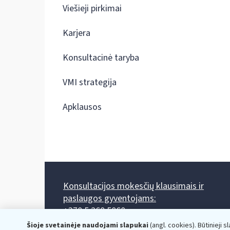
Viešieji pirkimai
Karjera
Konsultacinė taryba
VMI strategija
Apklausos
Konsultacijos mokesčių klausimais ir
paslaugos gyventojams:
+370 5 260 5060
Darbo laikas: I-IV 8.00-17.00, V 8.00-15.45.
Šioje svetainėje naudojami slapukai
(angl. cookies). Būtinieji s