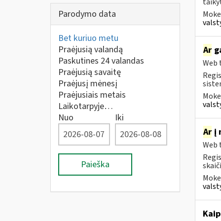
taiky
Parodymo data
Mokes
valst
Bet kuriuo metu
Praėjusią valandą
Ar
ga
Paskutines 24 valandas
Web t
Praėjusią savaitę
Regis
Praėjusį mėnesį
siste
Praėjusiais metais
Mokes
valst
Laikotarpyje…
Nuo
Iki
Ar
į 
Web t
Regis
Paieška
skaič
Mokes
valst
Kaip