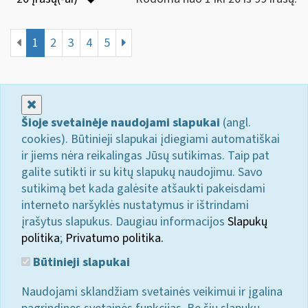
1
2
3
4
5
Uždaryti
Šioje svetainėje naudojami slapukai
(angl.
cookies). Būtinieji slapukai įdiegiami automatiškai
ir jiems nėra reikalingas Jūsų sutikimas. Taip pat
galite sutikti ir su kitų slapukų naudojimu. Savo
sutikimą bet kada galėsite atšaukti pakeisdami
interneto naršyklės nustatymus ir ištrindami
įrašytus slapukus. Daugiau informacijos
Slapukų
politika
;
Privatumo politika.
Būtinieji slapukai
Naudojami sklandžiam svetainės veikimui ir įgalina