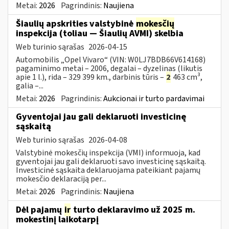
Metai:
2026
Pagrindinis:
Naujiena
Šiaulių apskrities valstybinė
mokesčių
inspekcija (toliau — Šiaulių AVMI) skelbia
Web turinio sąrašas
2026-04-15
Automobilis „Opel Vivaro“ (VIN: W0LJ7BDB66V614168)
pagaminimo metai – 2006, degalai – dyzelinas (likutis
apie 1 l.), rida – 329 399 km., darbinis tūris –
2
463 cm³,
galia –...
Metai:
2026
Pagrindinis:
Aukcionai ir turto pardavimai
Gyventojai jau gali deklaruoti investicinę
sąskaitą
Web turinio sąrašas
2026-04-08
Valstybinė mokesčių inspekcija (VMI) informuoja, kad
gyventojai jau gali deklaruoti savo investicinę sąskaitą.
Investicinė sąskaita deklaruojama pateikiant pajamų
mokesčio deklaraciją per...
Metai:
2026
Pagrindinis:
Naujiena
Dėl pajamų
ir
turto deklaravimo už 2025 m.
mokestinį laikotarpį