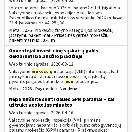
Web turinio sąrašas
2026-04-03
Informuojame, kad nuo 2026 m. balandžio 1 d. įsigalioja
Valstybinės mokesčių inspekcijos prie Lietuvos
Respublikos finansų ministerijos viršininko 2026 m. kovo
31 d. įsakymas Nr. VA-25 „Dėl...
Metai:
2026
Mokesčių žinyno kategorijos:
Mokesčių
įstatymų pakeitimai » Pridėtinės vertės mokesčių
pakeitimai nuo 2026 m.
Gyventojai investicinę sąskaitą galės
deklaruoti balandžio pradžioje
Web turinio sąrašas
2026-03-12
Valstybinė
mokesčių
inspekcija (VMI) informuoja, kad
pirmą kartą deklaruoti savo investicinę sąskaitą
gyventojai galės balandžio
mėn
. pradžioje....
Metai:
2026
Pagrindinis:
Naujiena
Nepamirškite skirti dalies GPM paramai – tai
užtruks vos kelias minutes
Web turinio sąrašas
2026-04-16
Valstybinė mokesčių inspekcija (VMI) primena
gyventojams nepamiršti skirti dalį sumokėto gyventojų
pajamų mokesčio (GPM) paramai. Prašymus skirti