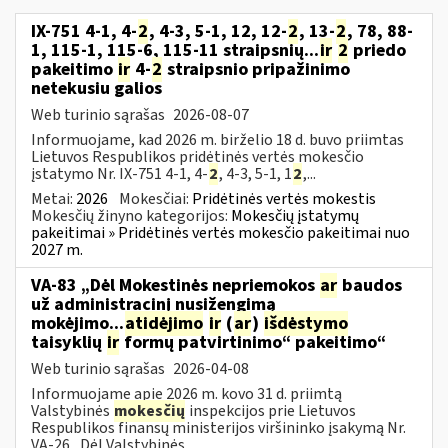
IX-751 4-1, 4-
2
, 4-3, 5-1, 12, 12-
2
, 13-
2
, 78, 88-
1, 115-1, 115-6, 115-11 straipsnių...
ir
2
priedo
pakeitimo
ir
4-
2
straipsnio pripažinimo
netekusiu galios
Web turinio sąrašas
2026-08-07
Informuojame, kad 2026 m. birželio 18 d. buvo priimtas
Lietuvos Respublikos pridėtinės vertės mokesčio
įstatymo Nr. IX-751 4-1, 4-
2
, 4-3, 5-1, 1
2
,...
Metai:
2026
Mokesčiai:
Pridėtinės vertės mokestis
Mokesčių žinyno kategorijos:
Mokesčių įstatymų
pakeitimai » Pridėtinės vertės mokesčio pakeitimai nuo
2027 m.
VA-83 „Dėl Mokestinės nepriemokos
ar
baudos
už administracinį nusižengimą
mokėjimo...
atidėjimo
ir
(
ar
)
išdėstymo
taisyklių
ir
formų patvirtinimo“ pakeitimo“
Web turinio sąrašas
2026-04-08
Informuojame apie 2026 m. kovo 31 d. priimtą
Valstybinės
mokesčių
inspekcijos prie Lietuvos
Respublikos finansų ministerijos viršininko įsakymą Nr.
VA-26 „Dėl Valstybinės...