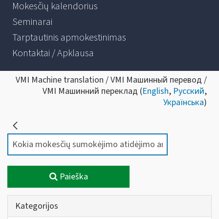
Mokesčių kalendorius
Seminarai
Tarptautinis apmokestinimas
Kontaktai / Apklausa
VMI Machine translation / VMI Машинный перевод /
VMI Машинний переклад (
English
,
Русский
,
Українська
)
Paieška
Kategorijos