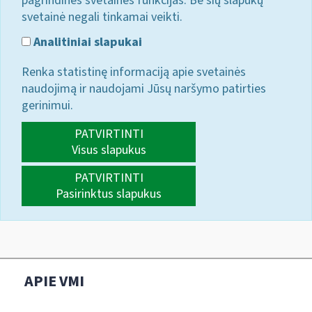
pagrindines svetainės funkcijas. Be šių slapukų
svetainė negali tinkamai veikti.
Analitiniai slapukai
Renka statistinę informaciją apie svetainės
naudojimą ir naudojami Jūsų naršymo patirties
gerinimui.
PATVIRTINTI
Visus slapukus
PATVIRTINTI
Pasirinktus slapukus
APIE VMI