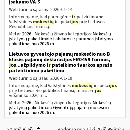
įsakymo VA-5
Web turinio sąrašas
2026-01-14
Informuojame, kad parengėme
ir
patvirtinome
Valstybinės
mokesčių
inspekci
jos
prie Lietuvos
Respublikos finansų...
Metai:
2026
Mokesčių žinyno kategorijos:
Mokesčių
įstatymų pakeitimai » Labdaros ir paramos įstatymo
pakeitimai nuo 2026 m.
Lietuvos gyventojo pajamų mokesčio nuo B
klasės pajamų deklaracijos FR0459 formos,
jos
...užpildymo
ir
pateikimo tvarkos aprašo
patvirtinimo pakeitimo
Web turinio sąrašas
2026-01-19
Informuojame, kad Valstybinės
mokesčių
inspekci
jos
prie Lietuvos Respublikos finansų ministeri
jos
viršininko 2026 m....
Metai:
2026
Mokesčių žinyno kategorijos:
Mokesčių
įstatymų pakeitimai » Gyventojų pajamų mokesčio
pakeitimai nuo 2026 m.
20 Įrašų(-ai)
Rodoma nuo 1 iki 20 iš 99 irašų.