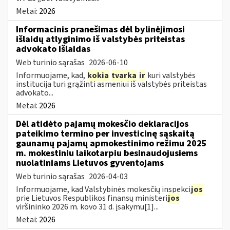
Metai:
2026
Informacinis pranešimas dėl bylinėjimosi
išlaidų atlyginimo iš valstybės priteistas
advokato išlaidas
Web turinio sąrašas
2026-06-10
Informuojame, kad,
kokia
tvarka
ir
kuri valstybės
institucija turi grąžinti asmeniui iš valstybės priteistas
advokato...
Metai:
2026
Dėl atidėto pajamų mokesčio deklaracijos
pateikimo termino per investicinę sąskaitą
gaunamų pajamų apmokestinimo režimu 2025
m. mokestiniu laikotarpiu besinaudojusiems
nuolatiniams Lietuvos gyventojams
Web turinio sąrašas
2026-04-03
Informuojame, kad Valstybinės mokesčių inspekci
jos
prie Lietuvos Respublikos finansų ministeri
jos
viršininko 2026 m. kovo 31 d. įsakymu[1]...
Metai:
2026