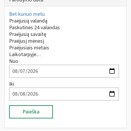
Bet kuriuo metu
Praėjusią valandą
Paskutines 24 valandas
Praėjusią savaitę
Praėjusį mėnesį
Praėjusiais metais
Laikotarpyje…
Nuo
Iki
Paieška