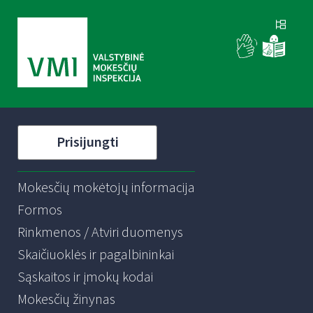
Prisijungti
Mokesčių mokėtojų informacija
Formos
Rinkmenos / Atviri duomenys
Skaičiuoklės ir pagalbininkai
Sąskaitos ir įmokų kodai
Mokesčių žinynas