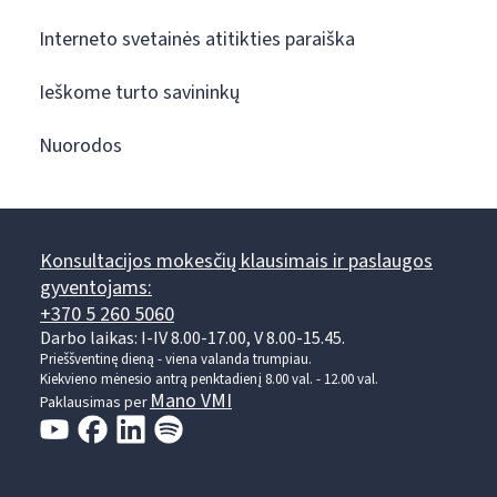
Interneto svetainės atitikties paraiška
Ieškome turto savininkų
Nuorodos
Konsultacijos mokesčių klausimais ir paslaugos
gyventojams:
+370 5 260 5060
Darbo laikas: I-IV 8.00-17.00, V 8.00-15.45.
Prieššventinę dieną - viena valanda trumpiau.
Kiekvieno mėnesio antrą penktadienį 8.00 val. - 12.00 val.
Mano VMI
Paklausimas per