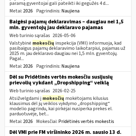
paramą gyventojai gali pateikti iki gegužės 4 d....
Metai:
2026
Pagrindinis:
Naujiena
Baigėsi pajamų deklaravimas – daugiau nei 1,5
mln. gyventojų jau deklaravo pajamas
Web turinio sąrašas
2026-05-06
Valstybinė
mokesčių
inspekcija (VMI) informuoja, kad
pasibaigus pajamų deklaravimo laikotarpiui, pajamas už
2025 m. jau deklaravo daugiau nei 1,5 mln. gyventojų.
Pagal...
Metai:
2026
Pagrindinis:
Naujiena
Dėl su Pridėtinės vertės mokesčiu susijusių
prievolių vykdant „Dropshipping“ veiklą
Web turinio sąrašas
2026-02-25
Atsižvelgdami į
mokesčių
mokėtojams kilusius
klausimus dėl jų veiklos vykdymo „dropshipping“
modelio pagrindu, kai pirkėjai nusiperka prekes el.
parduotuvėje, bet...
Metai:
2026
Mokesčiai:
Pridėtinės vertės mokestis
Dėl VMI prie FM viršininko 2026 m. sausio 13 d.