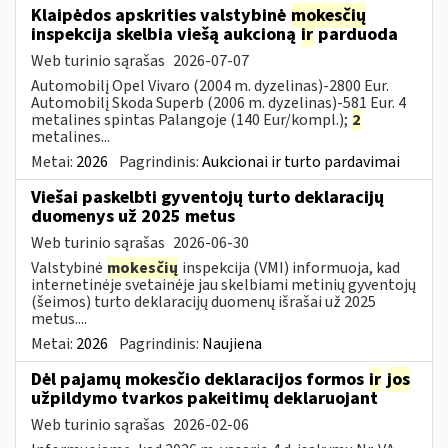
Klaipėdos apskrities valstybinė
mokesčių
inspekcija skelbia viešą aukcioną
ir
parduoda
Web turinio sąrašas
2026-07-07
Automobilį Opel Vivaro (2004 m. dyzelinas)-2800 Eur.
Automobilį Skoda Superb (2006 m. dyzelinas)-581 Eur. 4
metalines spintas Palangoje (140 Eur/kompl.);
2
metalines...
Metai:
2026
Pagrindinis:
Aukcionai ir turto pardavimai
Viešai paskelbti gyventojų turto deklaracijų
duomenys už 2025 metus
Web turinio sąrašas
2026-06-30
Valstybinė
mokesčių
inspekcija (VMI) informuoja, kad
internetinėje svetainėje jau skelbiami metinių gyventojų
(šeimos) turto deklaracijų duomenų išrašai už 2025
metus....
Metai:
2026
Pagrindinis:
Naujiena
Dėl pajamų mokesčio deklaracijos formos
ir
jos
užpildymo tvarkos pakeitimų deklaruojant
Web turinio sąrašas
2026-02-06