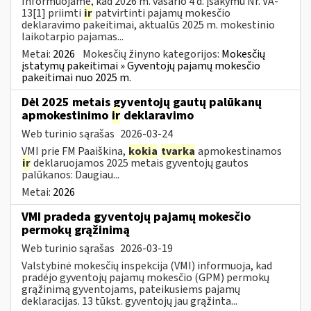
Informuojame, kad 2026 m. vasario 4 d. įsakymu Nr. VA-
13[1] priimti
ir
patvirtinti pajamų mokesčio
deklaravimo pakeitimai, aktualūs 2025 m. mokestinio
laikotarpio pajamas...
Metai:
2026
Mokesčių žinyno kategorijos:
Mokesčių
įstatymų pakeitimai » Gyventojų pajamų mokesčio
pakeitimai nuo 2025 m.
Dėl 2025 metais gyventojų gautų palūkanų
apmokestinimo
ir
deklaravimo
Web turinio sąrašas
2026-03-24
VMI prie FM Paaiškina,
kokia
tvarka
apmokestinamos
ir
deklaruojamos 2025 metais gyventojų gautos
palūkanos: Daugiau...
Metai:
2026
VMI pradeda gyventojų pajamų mokesčio
permokų grąžinimą
Web turinio sąrašas
2026-03-19
Valstybinė mokesčių inspekcija (VMI) informuoja, kad
pradėjo gyventojų pajamų mokesčio (GPM) permokų
grąžinimą gyventojams, pateikusiems pajamų
deklaracijas. 13 tūkst. gyventojų jau grąžinta...