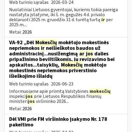
Web turinio sąrašas
2026-03-24
Nuolatiniai Lietuvos gyventojai, kuriems tokia pareiga
nustatyta įstatyme, iki š. m. gegužės 4 d. privalo
deklaruoti 2025 m. gruodžio 31 d. turėtą turtą
ir
per
2025 m....
Metai:
2026
VA-92 „Dėl
Mokesčių
mokėtojo mokestinės
nepriemokos
ir
neišieškotos baudos už
administracinį...nusižengimą
ar
jos
dalies
pripažinimo beviltiškomis, jų revizavimo bei
apskaitos...taisyklių,
Mokesčių
mokėtojo
mokestinės nepriemokos priverstinio
išieškojimo išlaidų
Web turinio sąrašas
2026-06-23
Informuojame apie priimtą Valstybinės
mokesčių
inspekci
jos
prie Lietuvos Respublikos finansų
ministeri
jos
viršininko 2026...
Metai:
2026
Dėl VMI prie FM viršininko įsakymo Nr. 178
pakeitimo