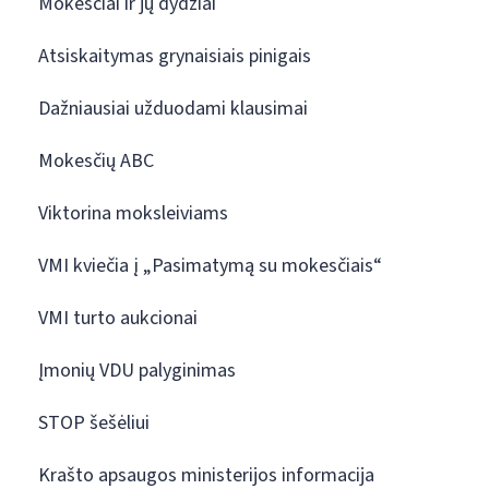
Mokesčiai ir jų dydžiai
Atsiskaitymas grynaisiais pinigais
Dažniausiai užduodami klausimai
Mokesčių ABC
Viktorina moksleiviams
VMI kviečia į „Pasimatymą su mokesčiais“
VMI turto aukcionai
Įmonių VDU palyginimas
STOP šešėliui
Krašto apsaugos ministerijos informacija