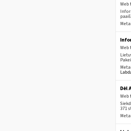
Web t
Infor
paaiš
Metai
Info
Web t
Lietu
Pakei
Metai
Labda
Dėl 
Web t
Siekd
371 s
Metai