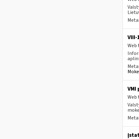
Valst
Lietu
Metai
VIII
Web t
Infor
aplin
Metai
Mokes
VMI 
Web t
Valst
mokes
Metai
įsta