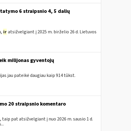
atymo 6 straipsnio 4, 5 dalių
u,
ir
atsižvelgiant į 2025 m. birželio 26 d. Lietuvos
eik milijonas gyventojų
jas jau pateikė daugiau kaip 914 tūkst.
ymo 20 straipsnio komentaro
taip pat atsižvelgiant į nuo 2026 m. sausio 1 d.
..