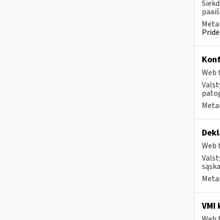
Siekd
paai
Metai
Pridė
Konf
Web t
Valst
pato
Metai
Dekl
Web t
Valst
sąska
Metai
VMI 
Web t