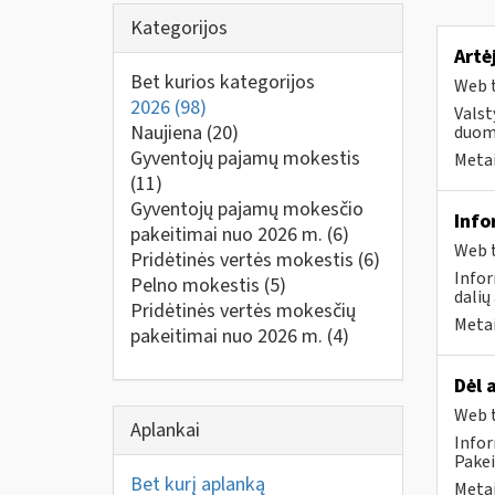
Kategorijos
Artė
Bet kurios kategorijos
Web t
2026
(98)
Valst
Naujiena
(20)
duome
Gyventojų pajamų mokestis
Metai
(11)
Gyventojų pajamų mokesčio
Info
pakeitimai nuo 2026 m.
(6)
Web t
Pridėtinės vertės mokestis
(6)
Infor
Pelno mokestis
(5)
dalių
Pridėtinės vertės mokesčių
Metai
pakeitimai nuo 2026 m.
(4)
Dėl 
Web t
Aplankai
Infor
Pakeit
Bet kurį aplanką
Metai