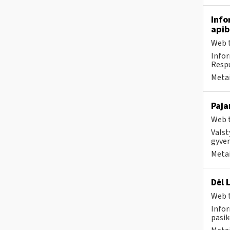
Info
apib
Web t
Infor
Respu
Metai
Paja
Web t
Valst
gyven
Metai
Dėl 
Web t
Infor
pasik