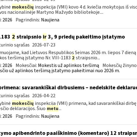
ybinė
mokesčių
inspekcija (VMI) kovo 4 d. kviečia mokytojus iš vis
vos nacionalinėje Martyno Mažvydo bibliotekoje....
:
2026
Pagrindinis:
Naujiena
-1183
2
straipsnio
ir
3, 9 priedų pakeitimo įstatymo
urinio sąrašas
2026-07-23
muojame, kad Lietuvos Respublikos Seimas 2026 m. liepos 7 dieną
kos teršimą įstatymo Nr. VIII-1183
2
straipsnio...
:
2026
Mokesčiai:
Mokestis už aplinkos teršimą
Mokesčių žinyno
čio už aplinkos teršimą įstatymo pakeitimai nuo 2026 m.
primena: savarankiškai dirbusiems – nedelskite deklaru
urinio sąrašas
2026-04-22
ybinė
mokesčių
inspekcija (VMI) primena, kad savarankiškai dirb
čio deklaracijos. Šiuo
metu
...
:
2026
Pagrindinis:
Naujiena
tymo apibendrinto paaiškinimo (komentaro) 12 straips