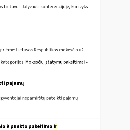
os Lietuvos dalyvauti konferencijoje, kuri vyks
 priėmė: Lietuvos Respublikos mokesčio už
 kategorijos:
Mokesčių įstatymų pakeitimai »
oti pajamų
ę gyventojai nepamirštų pateikti pajamų
nio 9 punkto pakeitimo
ir