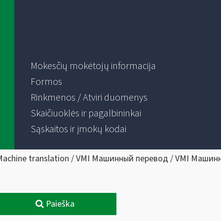
Mokesčių mokėtojų informacija
Formos
Rinkmenos / Atviri duomenys
Skaičiuoklės ir pagalbininkai
Sąskaitos ir įmokų kodai
Machine translation / VMI Машинный перевод / VMI Машин
Paieška