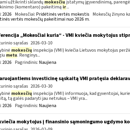
ami užtikrinti sklandų
mokesčių
įstatymų įgyvendinimą, parengė
škinimo (komentaro) pakeitimą
ir
...
:
2026
Mokesčiai:
Pridėtinės vertės mokestis
Mokesčių žinyno ka
tinės vertės mokesčių pakeitimai nuo 2026 m.
erencija „Mokesčiai kuria“ - VMI kviečia mokytojus stipr
urinio sąrašas
2026-03-10
ybinė
mokesčių
inspekcija (VMI) kviečia Lietuvos mokytojus peržiū
giu
metu
. Renginys...
:
2026
Pagrindinis:
Naujiena
aruojantiems investicinę sąskaitą VMI pratęsia deklara
urinio sąrašas
2026-03-30
ybinė
mokesčių
inspekcija (VMI) informuoja, kad gyventojai, kuri
itą, tą galės padaryti jau netrukus – VMI yra...
:
2026
Pagrindinis:
Naujiena
kviečia mokytojus į finansinio sąmoningumo ugdymo kon
urinio sąrašas
2026-02-09