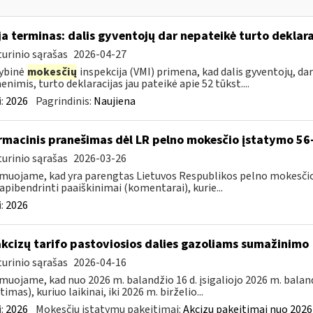
ja terminas: dalis gyventojų dar nepateikė turto deklara
urinio sąrašas
2026-04-27
ybinė
mokesčių
inspekcija (VMI) primena, kad dalis gyventojų, dar
nimis, turto deklaracijas jau pateikė apie 52 tūkst....
:
2026
Pagrindinis:
Naujiena
rmacinis pranešimas dėl LR pelno mokesčio įstatymo 56-
urinio sąrašas
2026-03-26
muojame, kad yra parengtas Lietuvos Respublikos pelno mokesčio 
 apibendrinti paaiškinimai (komentarai), kurie...
:
2026
akcizų tarifo pastoviosios dalies gazoliams sumažinimo
urinio sąrašas
2026-04-16
muojame, kad nuo 2026 m. balandžio 16 d. įsigaliojo 2026 m. baland
imas), kuriuo laikinai, iki 2026 m. birželio...
:
2026
Mokesčių įstatymų pakeitimai:
Akcizų pakeitimai nuo 2026