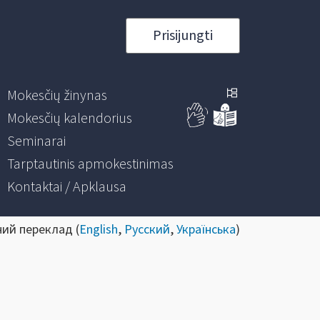
Prisijungti
Mokesčių žinynas
Mokesčių kalendorius
Seminarai
Tarptautinis apmokestinimas
Kontaktai / Apklausa
ний переклад (
English
,
Русский
,
Українська
)