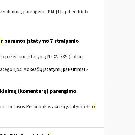
vendinimą, parengėme PMĮ[1] apibendrinto
ir
paramos įstatymo 7 straipsnio
io pakeitimo įstatymą Nr. XV-785 (toliau –
ategorijos:
Mokesčių įstatymų pakeitimai »
iškinimų (komentarų) parengimo
me Lietuvos Respublikos akcizų įstatymo 36
ir