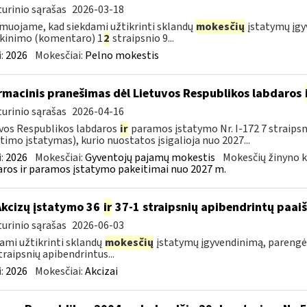
urinio sąrašas
2026-03-18
muojame, kad siekdami užtikrinti sklandų
mokesčių
įstatymų įgy
kinimo (komentaro) 1
2
straipsnio 9...
:
2026
Mokesčiai:
Pelno mokestis
rmacinis pranešimas dėl Lietuvos Respublikos labdaros
urinio sąrašas
2026-04-16
vos Respublikos labdaros
ir
paramos įstatymo Nr. I-172 7 straipsn
timo įstatymas), kurio nuostatos įsigalioja nuo 2027...
:
2026
Mokesčiai:
Gyventojų pajamų mokestis
Mokesčių žinyno k
ros ir paramos įstatymo pakeitimai nuo 2027 m.
Akcizų įstatymo 36
ir
37-1 straipsnių apibendrintų paa
urinio sąrašas
2026-06-03
ami užtikrinti sklandų
mokesčių
įstatymų įgyvendinimą, parengė
traipsnių apibendrintus...
:
2026
Mokesčiai:
Akcizai