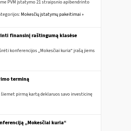
me PVM įstatymo 21 straipsnio apibendrinto
tegorijos:
Mokesčių įstatymų pakeitimai »
inti finansinį raštingumą klasėse
rėti konferencijos „Mokesčiai kuria“ įrašą jiems
vimo terminą
e šiemet pirmą kartą deklaruos savo investicinę
ferenciją „Mokesčiai kuria“