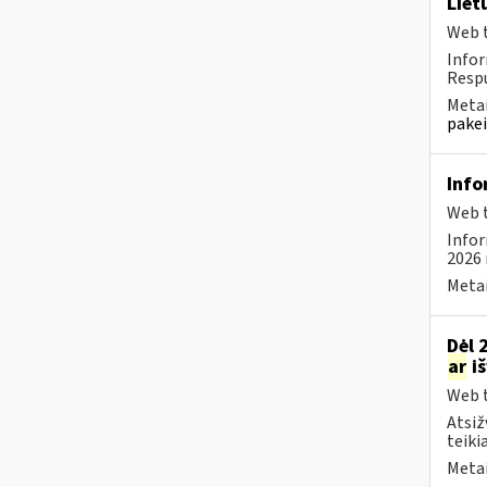
Liet
Web t
Infor
Respu
Metai
pakei
Info
Web t
Infor
2026 
Metai
Dėl 
ar
iš
Web t
Atsiž
teiki
Metai