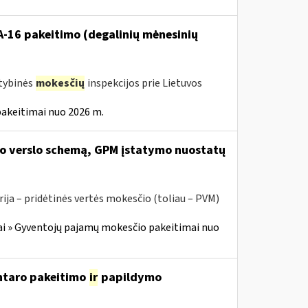
VA-16 pakeitimo (degalinių mėnesinių
stybinės
mokesčių
inspekcijos prie Lietuvos
pakeitimai nuo 2026 m.
ojo verslo schemą, GPM įstatymo nuostatų
ja – pridėtinės vertės mokesčio (toliau – PVM)
i » Gyventojų pajamų mokesčio pakeitimai nuo
entaro pakeitimo
ir
papildymo