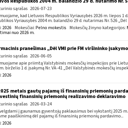
uvos Respublikos 2004 m. balandžio 29 d. nutarimo Nr. 
urinio sąrašas
2026-07-23
muojame, kad Lietuvos Respublikos Vyriausybės 2026 m. liepos 1 d.
blikos Vyriausybės 2004 m. balandžio 29 d. nutarimas Nr. 526 „Dėl d
:
2026
Mokesčiai:
Pelno mokestis
Mokesčių žinyno kategorijos:
timai nuo 2026 m.
rmacinis pranešimas „Dėl VMI prie FM viršininko įsakymo 
urinio sąrašas
2026-06-05
muojame apie priimtą Valstybinės mokesčių inspekcijos prie Lietuv
m. birželio 1 d. įsakymą Nr. VA-41 „Dėl Valstybinės mokesčių inspekc
:
2026
2025 metais gautų pajamų iš finansinių priemonių par
vestinių finansinių priemonių realizavimo deklaravimo
urinio sąrašas
2026-03-24
velgdami į gaunamus gyventojų paklausimus bei vykstantį 2025 m.
ame paaiškinimą dėl pajamų iš finansinių priemonių pardavimo...
:
2026