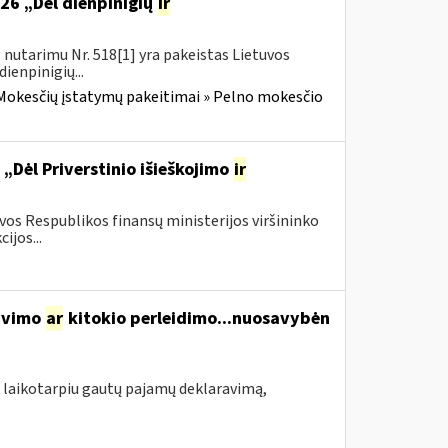
526 „Dėl dienpinigių
ir
 nutarimu Nr. 518[1] yra pakeistas Lietuvos
ienpinigių...
Mokesčių įstatymų pakeitimai » Pelno mokesčio
„Dėl Priverstinio išieškojimo
ir
os Respublikos finansų ministerijos viršininko
ijos...
davimo
ar
kitokio perleidimo...nuosavybėn
 laikotarpiu gautų pajamų deklaravimą,