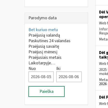
Dėl 
oper
Parodymo data
Web t
Infor
Bet kuriuo metu
Respu
Praėjusią valandą
Metai
Paskutines 24 valandas
Praėjusią savaitę
Praėjusį mėnesį
Dėl 
tai
Praėjusiais metais
Laikotarpyje…
Web t
Nuo
Iki
2025 
mokėt
Metai
2026 
Paieška
Dėl 
Web t