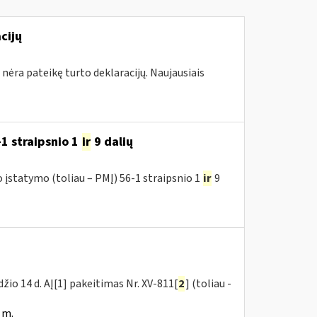
cijų
 nėra pateikę turto deklaracijų. Naujausiais
1 straipsnio 1
ir
9 dalių
įstatymo (toliau – PMĮ) 56-1 straipsnio 1
ir
9
žio 14 d. AĮ[1] pakeitimas Nr. XV-811[
2
] (toliau -
 m.