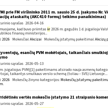
VMI prie FM viršininko 2011 m. sausio 25 d. įsakymo Nr. 
acijų ataskaitų (AKC410 formų) teikimo panaikinimas)
urinio sąrašas
2026-04-16
muojame, kad buvo priimtas
ir
2026 m. gegužės 1 d. įsigalioja Val
blikos finansų ministerijos...
:
2026
Mokesčiai:
Akcizai
Mokesčių įstatymų pakeitimai:
Akcizų 
gyventojų, esančių PVM mokėtojais, taikančiais smulki
kymo
urinio sąrašas
2026-05-13
m. įsigaliojus PVMĮ[1] pakeitimams atsirado nauja asmenų kategori
ojai, taikantys smulkaus verslo schemą (toliau – SVS) Lietuvoje....
:
2026
Mokesčių žinyno kategorijos:
Mokesčių įstatymų pakeitima
m.
Pridėtinės vertės mokesčio įstatymo 21 straipsnio kom
urinio sąrašas
2026-05-27