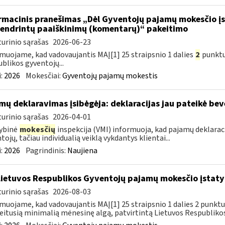
rmacinis pranešimas „Dėl Gyventojų pajamų mokesčio įst
endrintų paaiškinimų (komentarų)“ pakeitimo
urinio sąrašas
2026-06-23
muojame, kad vadovaujantis MAĮ[1] 25 straipsnio 1 dalies
2
punkt
blikos gyventojų...
:
2026
Mokesčiai:
Gyventojų pajamų mokestis
mų deklaravimas įsibėgėja: deklaracijas jau pateikė bev
urinio sąrašas
2026-04-01
ybinė
mokesčių
inspekcija (VMI) informuoja, kad pajamų deklaraci
tojų, tačiau individualią veiklą vykdantys klientai...
:
2026
Pagrindinis:
Naujiena
Lietuvos Respublikos Gyventojų pajamų mokesčio įstat
urinio sąrašas
2026-08-03
muojame, kad vadovaujantis MAĮ[1] 25 straipsnio 1 dalies 2 punktu, 
eitusią minimalią mėnesinę algą, patvirtintą Lietuvos Respublikos.