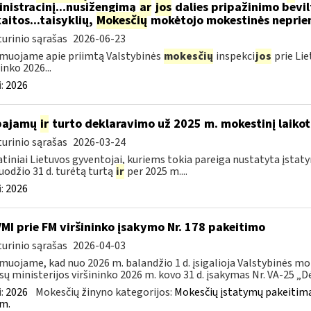
nistracinį...nusižengimą
ar
jos
dalies pripažinimo bevil
aitos...taisyklių,
Mokesčių
mokėtojo mokestinės nepriemo
urinio sąrašas
2026-06-23
muojame apie priimtą Valstybinės
mokesčių
inspekci
jos
prie Lie
inko 2026...
:
2026
 pajamų
ir
turto deklaravimo už 2025 m. mokestinį laikot
urinio sąrašas
2026-03-24
tiniai Lietuvos gyventojai, kuriems tokia pareiga nustatyta įstatym
uodžio 31 d. turėtą turtą
ir
per 2025 m....
:
2026
VMI prie FM viršininko įsakymo Nr. 178 pakeitimo
urinio sąrašas
2026-04-03
muojame, kad nuo 2026 m. balandžio 1 d. įsigalioja Valstybinės mo
sų ministerijos viršininko 2026 m. kovo 31 d. įsakymas Nr. VA-25 „Dėl
:
2026
Mokesčių žinyno kategorijos:
Mokesčių įstatymų pakeitima
m.