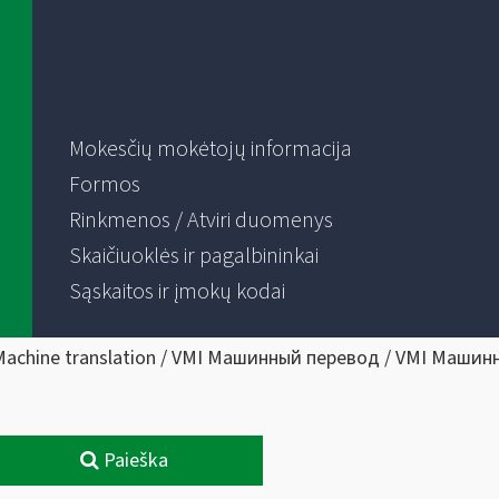
Mokesčių mokėtojų informacija
Formos
Rinkmenos / Atviri duomenys
Skaičiuoklės ir pagalbininkai
Sąskaitos ir įmokų kodai
Machine translation / VMI Машинный перевод / VMI Машин
Paieška