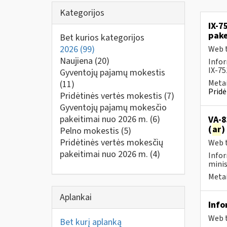
Kategorijos
IX-7
pak
Bet kurios kategorijos
2026
(99)
Web t
Naujiena
(20)
Infor
IX-75
Gyventojų pajamų mokestis
Metai
(11)
Pridė
Pridėtinės vertės mokestis
(7)
Gyventojų pajamų mokesčio
pakeitimai nuo 2026 m.
(6)
VA-8
(
ar
)
Pelno mokestis
(5)
Pridėtinės vertės mokesčių
Web t
pakeitimai nuo 2026 m.
(4)
Infor
minis
Metai
Aplankai
Info
Web t
Bet kurį aplanką