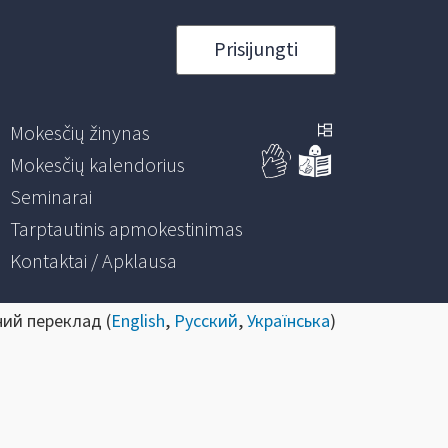
Prisijungti
Mokesčių žinynas
Mokesčių kalendorius
Seminarai
Tarptautinis apmokestinimas
Kontaktai / Apklausa
ний переклад (
English
,
Русский
,
Українська
)