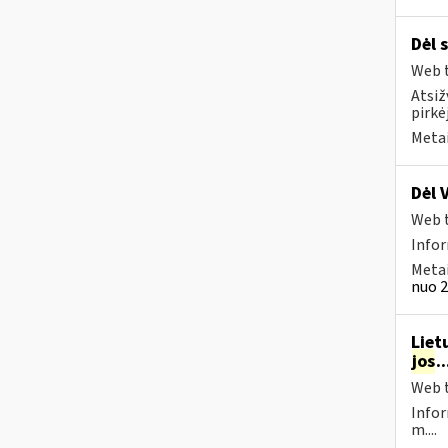
Dėl 
Web t
Atsiž
pirkė
Metai
Dėl 
Web t
Info
Metai
nuo 2
Liet
jos
.
Web t
Infor
m....