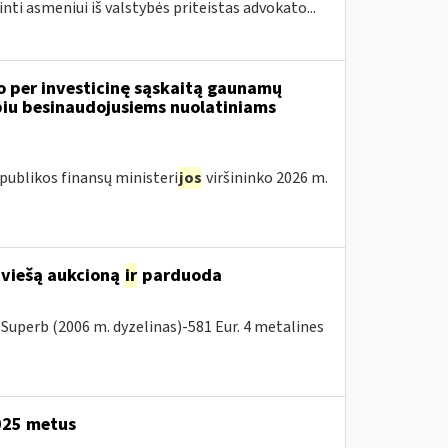
inti asmeniui iš valstybės priteistas advokato...
o per investicinę sąskaitą gaunamų
iu besinaudojusiems nuolatiniams
publikos finansų ministeri
jos
viršininko 2026 m.
 viešą aukcioną
ir
parduoda
Superb (2006 m. dyzelinas)-581 Eur. 4 metalines
2025 metus