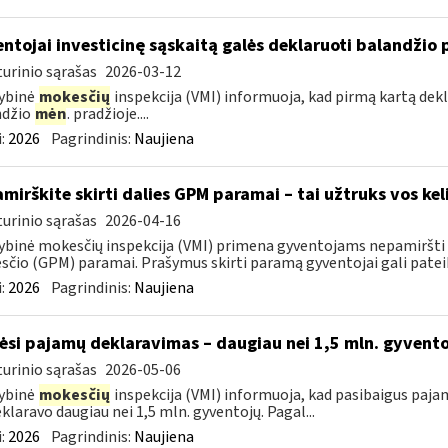
ntojai investicinę sąskaitą galės deklaruoti balandžio 
urinio sąrašas
2026-03-12
ybinė
mokesčių
inspekcija (VMI) informuoja, kad pirmą kartą dekl
ndžio
mėn
. pradžioje....
:
2026
Pagrindinis:
Naujiena
mirškite skirti dalies GPM paramai – tai užtruks vos kel
urinio sąrašas
2026-04-16
ybinė mokesčių inspekcija (VMI) primena gyventojams nepamiršti 
čio (GPM) paramai. Prašymus skirti paramą gyventojai gali pateikti
:
2026
Pagrindinis:
Naujiena
ėsi pajamų deklaravimas – daugiau nei 1,5 mln. gyvent
urinio sąrašas
2026-05-06
ybinė
mokesčių
inspekcija (VMI) informuoja, kad pasibaigus paja
eklaravo daugiau nei 1,5 mln. gyventojų. Pagal...
:
2026
Pagrindinis:
Naujiena