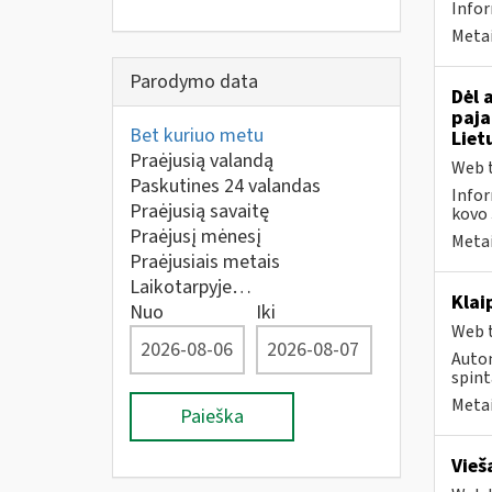
Info
Metai
Parodymo data
Dėl 
paja
Bet kuriuo metu
Liet
Praėjusią valandą
Web t
Paskutines 24 valandas
Infor
Praėjusią savaitę
kovo 
Praėjusį mėnesį
Metai
Praėjusiais metais
Laikotarpyje…
Klai
Nuo
Iki
Web t
Autom
spint
Metai
Paieška
Vieš