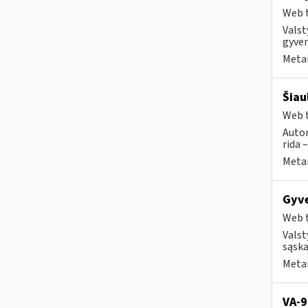
Web t
Valst
gyven
Metai
Šiau
Web t
Autom
rida 
Metai
Gyve
Web t
Valst
sąska
Metai
VA-9