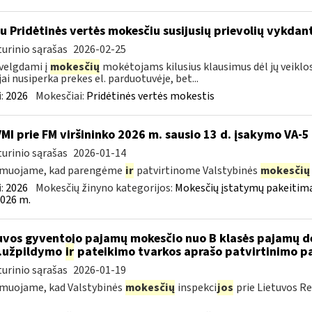
su Pridėtinės vertės mokesčiu susijusių prievolių vykda
urinio sąrašas
2026-02-25
velgdami į
mokesčių
mokėtojams kilusius klausimus dėl jų veiklo
jai nusiperka prekes el. parduotuvėje, bet...
:
2026
Mokesčiai:
Pridėtinės vertės mokestis
VMI prie FM viršininko 2026 m. sausio 13 d. įsakymo VA-5
urinio sąrašas
2026-01-14
rmuojame, kad parengėme
ir
patvirtinome Valstybinės
mokesčių
:
2026
Mokesčių žinyno kategorijos:
Mokesčių įstatymų pakeitima
026 m.
uvos gyventojo pajamų mokesčio nuo B klasės pajamų d
..užpildymo
ir
pateikimo tvarkos aprašo patvirtinimo p
urinio sąrašas
2026-01-19
muojame, kad Valstybinės
mokesčių
inspekci
jos
prie Lietuvos Re