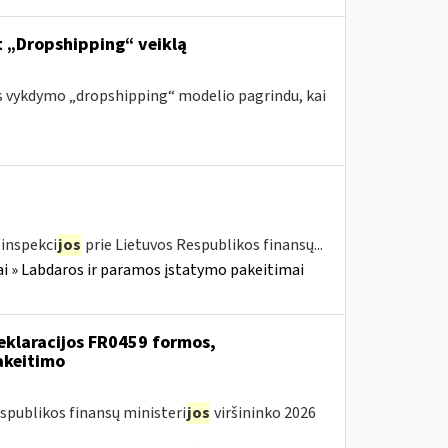
nt „Dropshipping“ veiklą
s vykdymo „dropshipping“ modelio pagrindu, kai
inspekci
jos
prie Lietuvos Respublikos finansų...
i » Labdaros ir paramos įstatymo pakeitimai
eklaracijos FR0459 formos,
akeitimo
spublikos finansų ministeri
jos
viršininko 2026