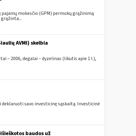
ojų pajamų mokesčio (GPM) permokų grąžinimą
grąžinta...
iaulių AVMI) skelbia
2006, degalai – dyzelinas (likutis apie 1 l.),
 deklaruoti savo investicinę sąskaitą. Investicinė
išieškotos baudos už