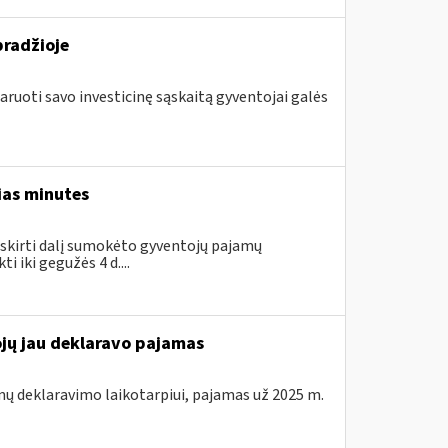
pradžioje
aruoti savo investicinę sąskaitą gyventojai galės
ias minutes
skirti dalį sumokėto gyventojų pajamų
 iki gegužės 4 d....
ojų jau deklaravo pajamas
mų deklaravimo laikotarpiui, pajamas už 2025 m.