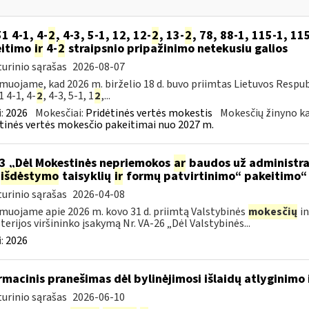
51 4-1, 4-
2
, 4-3, 5-1, 12, 12-
2
, 13-
2
, 78, 88-1, 115-1, 115
eitimo
ir
4-
2
straipsnio pripažinimo netekusiu galios
urinio sąrašas
2026-08-07
muojame, kad 2026 m. birželio 18 d. buvo priimtas Lietuvos Respub
1 4-1, 4-
2
, 4-3, 5-1, 1
2
,...
:
2026
Mokesčiai:
Pridėtinės vertės mokestis
Mokesčių žinyno ka
tinės vertės mokesčio pakeitimai nuo 2027 m.
3 „Dėl Mokestinės nepriemokos
ar
baudos už administra
išdėstymo
taisyklių
ir
formų patvirtinimo“ pakeitimo“
urinio sąrašas
2026-04-08
muojame apie 2026 m. kovo 31 d. priimtą Valstybinės
mokesčių
in
terijos viršininko įsakymą Nr. VA-26 „Dėl Valstybinės...
:
2026
rmacinis pranešimas dėl bylinėjimosi išlaidų atlyginimo 
urinio sąrašas
2026-06-10