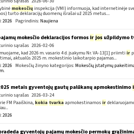
urinio sąrašas
2026-06-30
ybinė
mokesčių
inspekcija (VMI) informuoja, kad internetinėje sv
os) turto deklaracijų duomenų išrašai už 2025 metus....
:
2026
Pagrindinis:
Naujiena
pajamų mokesčio deklaracijos formos
ir
jos
užpildymo tv
urinio sąrašas
2026-02-06
muojame, kad 2026 m. vasario 4 d. įsakymu Nr. VA-13[1] priimti
ir
p
timai, aktualūs 2025 m. mokestinio laikotarpio pajamas...
:
2026
Mokesčių žinyno kategorijos:
Mokesčių įstatymų pakeitima
m.
2025 metais gyventojų gautų palūkanų apmokestinimo
urinio sąrašas
2026-03-24
rie FM Paaiškina,
kokia
tvarka
apmokestinamos
ir
deklaruojamo
au...
:
2026
pradeda gyventojų pajamų mokesčio permokų grąžinim