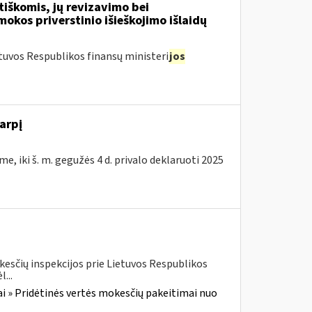
tiškomis, jų revizavimo bei
kos priverstinio išieškojimo išlaidų
tuvos Respublikos finansų ministeri
jos
arpį
e, iki š. m. gegužės 4 d. privalo deklaruoti 2025
kesčių inspekcijos prie Lietuvos Respublikos
...
i » Pridėtinės vertės mokesčių pakeitimai nuo