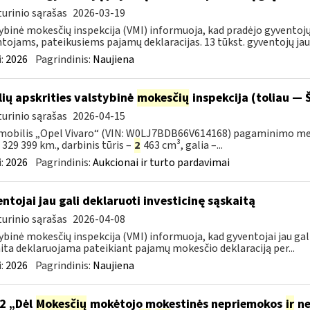
urinio sąrašas
2026-03-19
ybinė mokesčių inspekcija (VMI) informuoja, kad pradėjo gyvent
tojams, pateikusiems pajamų deklaracijas. 13 tūkst. gyventojų jau 
:
2026
Pagrindinis:
Naujiena
lių apskrities valstybinė
mokesčių
inspekcija (toliau — Š
urinio sąrašas
2026-04-15
obilis „Opel Vivaro“ (VIN: W0LJ7BDB66V614168) pagaminimo metai – 
– 329 399 km., darbinis tūris –
2
463 cm³, galia –...
:
2026
Pagrindinis:
Aukcionai ir turto pardavimai
ntojai jau gali deklaruoti investicinę sąskaitą
urinio sąrašas
2026-04-08
ybinė mokesčių inspekcija (VMI) informuoja, kad gyventojai jau gali
ita deklaruojama pateikiant pajamų mokesčio deklaraciją per...
:
2026
Pagrindinis:
Naujiena
2 „Dėl
Mokesčių
mokėtojo mokestinės nepriemokos
ir
ne