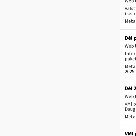
Web t
Valst
(šeim
Metai
Dėl 
Web t
Infor
pakei
Metai
2025 
Dėl 
Web t
VMI p
Daugi
Metai
VMI 