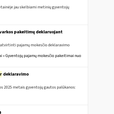
etainėje jau skelbiami metinių gyventojų
arkos pakeitimų deklaruojant
atvirtinti pajamų mokesčio deklaravimo
i » Gyventojų pajamų mokesčio pakeitimai nuo
ir
deklaravimo
s 2025 metais gyventojų gautos palūkanos:
ą