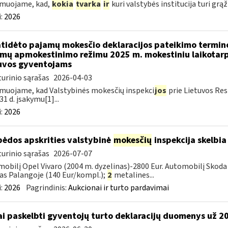
rmuojame, kad,
kokia
tvarka
ir
kuri valstybės institucija turi grąž
:
2026
atidėto pajamų mokesčio deklaracijos pateikimo termin
mų apmokestinimo režimu 2025 m. mokestiniu laikotarp
uvos gyventojams
urinio sąrašas
2026-04-03
muojame, kad Valstybinės mokesčių inspekci
jos
prie Lietuvos Res
31 d. įsakymu[1]...
:
2026
pėdos apskrities valstybinė
mokesčių
inspekcija skelbia
urinio sąrašas
2026-07-07
obilį Opel Vivaro (2004 m. dyzelinas)-2800 Eur. Automobilį Skoda 
as Palangoje (140 Eur/kompl.);
2
metalines...
:
2026
Pagrindinis:
Aukcionai ir turto pardavimai
ai paskelbti gyventojų turto deklaracijų duomenys už 