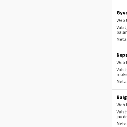
Gyve
Web t
Valst
bala
Metai
Nepa
Web t
Valst
mokes
Metai
Baig
Web t
Valst
jau d
Metai