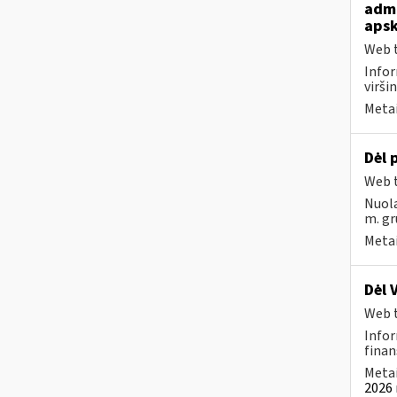
admi
apsk
Web t
Infor
viršin
Metai
Dėl
Web t
Nuola
m. gr
Metai
Dėl 
Web t
Infor
finan
Metai
2026 