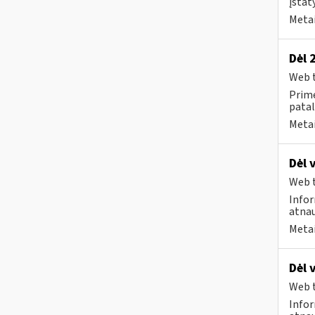
įstat
Metai
Dėl 
Web t
Prime
patal
Metai
Dėl 
Web t
Infor
atnau
Metai
Dėl 
Web t
Infor