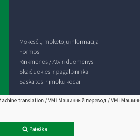
Mokesčių mokėtojų informacija
Formos
Rinkmenos / Atviri duomenys
Skaičiuoklės ir pagalbininkai
Sąskaitos ir įmokų kodai
Machine translation / VMI Машинный перевод / VMI Машин
Paieška