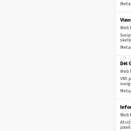
Metai
Vien
Web t
Susip
skelb
Metai
Dėl 
Web t
VMI p
susig
Metai
Info
Web t
Atsiž
paaiš