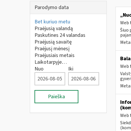
Parodymo data
„Nuo
Bet kuriuo metu
Web t
Praėjusią valandą
Šiuo 
Paskutines 24 valandas
paja
Praėjusią savaitę
Metai
Praėjusį mėnesį
Praėjusiais metais
Bala
Laikotarpyje…
Web t
Nuo
Iki
Valst
gyven
Metai
Paieška
Info
(kom
Web t
Siekd
(kome