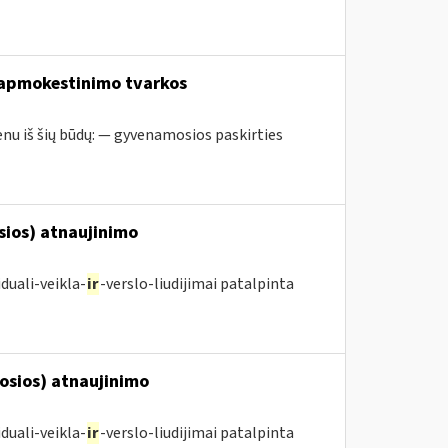
 apmokestinimo tvarkos
nu iš šių būdų: — gyvenamosios paskirties
osios) atnaujinimo
duali-veikla-
ir
-verslo-liudijimai patalpinta
posios) atnaujinimo
duali-veikla-
ir
-verslo-liudijimai patalpinta