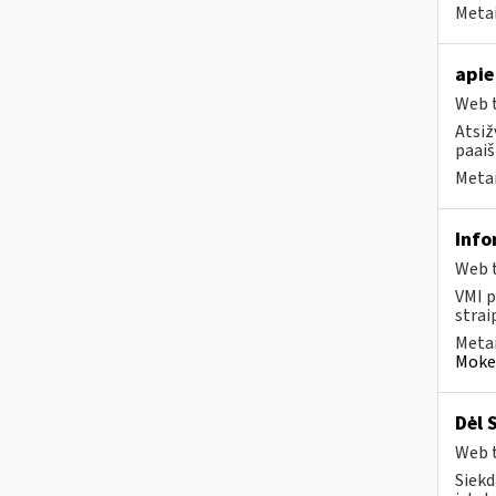
Metai
apie
Web t
Atsiž
paaiš
Metai
Info
Web t
VMI p
strai
Metai
Mokes
Dėl 
Web t
Siekd