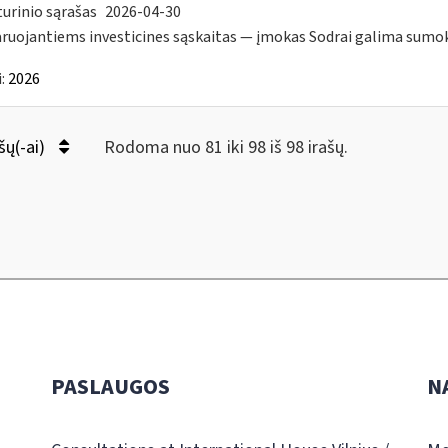
urinio sąrašas
2026-04-30
ruojantiems investicines sąskaitas — įmokas Sodrai galima sumokėt
:
2026
šų(-ai)
Rodoma nuo 81 iki 98 iš 98 irašų.
PASLAUGOS
N