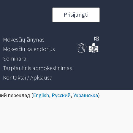
Prisijungti
Mokesčių žinynas
Mokesčių kalendorius
Seminarai
Tarptautinis apmokestinimas
Kontaktai / Apklausa
ний переклад (
English
,
Русский
,
Українська
)