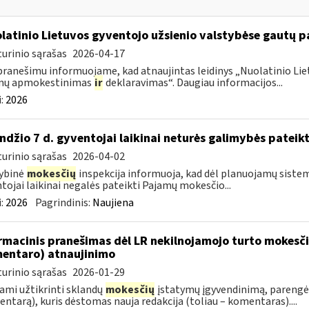
latinio Lietuvos gyventojo užsienio valstybėse gautų
urinio sąrašas
2026-04-17
pranešimu informuojame, kad atnaujintas leidinys „Nuolatinio Lie
mų apmokestinimas
ir
deklaravimas“. Daugiau informacijos...
:
2026
ndžio 7 d. gyventojai laikinai neturės galimybės pateik
urinio sąrašas
2026-04-02
ybinė
mokesčių
inspekcija informuoja, kad dėl planuojamų sistem
tojai laikinai negalės pateikti Pajamų mokesčio...
:
2026
Pagrindinis:
Naujiena
rmacinis pranešimas dėl LR nekilnojamojo turto mokesč
entaro) atnaujinimo
urinio sąrašas
2026-01-29
ami užtikrinti sklandų
mokesčių
įstatymų įgyvendinimą, parengė
ntarą), kuris dėstomas nauja redakcija (toliau – komentaras)....