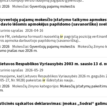
jinta trumpoji Verslo liudijimą įsigijusio gyventojo...
:
2026
Mokesčiai:
Gyventojų pajamų mokestis
Gyventojų pajamų mokesčio įstatymo taikymo apmokes
davio lėšomis apmokėjus papildomo (savanoriško) sve
urinio sąrašas
2026-04-16
rie FM, siekdama formuoti nuoseklią
ir
pagrįstą poziciją vertinan
is apmoka darbuotojo papildomą (savanorišką)...
:
2026
Mokesčiai:
Gyventojų pajamų mokestis
Mokesčių žinyno k
mo įnašas nuo 2026 m.
Lietuvos Respublikos Vyriausybės 2003 m. sausio 13 d. n
urinio sąrašas
2026-05-29
muojame, kad Lietuvos Respublikos Vyriausybės 2026 m. gegužės 20
05-27, Nr. 9028) pakeistas
ir
išdėstytas nauja...
:
2026
Mokesčių žinyno kategorijos:
Mokesčių įstatymų pakeitima
m.
sticinės sąskaitos deklaravimas: įmokas „Sodrai“ galima 