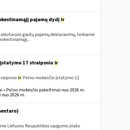
mokestinamąjį pajamų dydį
ir
 laikotarpio gautų pajamų deklaravimą, teikiame
okestinamąjį...
įstatymo 17 straipsnio
ir
traipsnio
ir
Pelno mokesčio įstatymo 12
i » Pelno mokesčio pakeitimai nuo 2026 m.
 nuo 2026 m.
mentaro)
me Lietuvos Respublikos saugumo įnašo