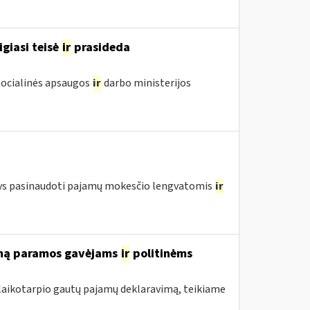
igiasi teisė
ir
prasideda
 Socialinės apsaugos
ir
darbo ministerijos
ntys pasinaudoti pajamų mokesčio lengvatomis
ir
rimą paramos gavėjams
ir
politinėms
 laikotarpio gautų pajamų deklaravimą, teikiame