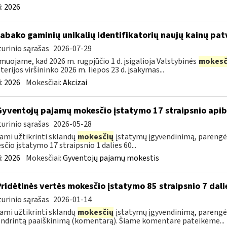
:
2026
tabako gaminių unikalių identifikatorių naujų kainų pat
urinio sąrašas
2026-07-29
muojame, kad 2026 m. rugpjūčio 1 d. įsigalioja Valstybinės
mokesč
terijos viršininko 2026 m. liepos 23 d. įsakymas...
:
2026
Mokesčiai:
Akcizai
Gyventojų pajamų mokesčio įstatymo 17 straipsnio api
urinio sąrašas
2026-05-28
ami užtikrinti sklandų
mokesčių
įstatymų įgyvendinimą, parengė
čio įstatymo 17 straipsnio 1 dalies 60...
:
2026
Mokesčiai:
Gyventojų pajamų mokestis
Pridėtinės vertės mokesčio įstatymo 85 straipsnio 7 da
urinio sąrašas
2026-01-14
ami užtikrinti sklandų
mokesčių
įstatymų įgyvendinimą, parengėm
ndrintą paaiškinimą (komentarą). Šiame komentare pateikėme...