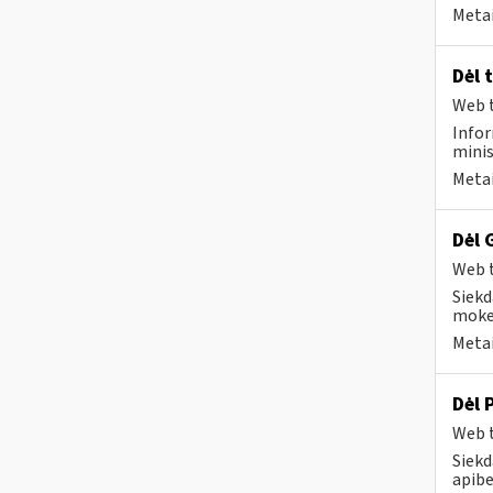
Metai
Dėl 
Web t
Infor
minis
Metai
Dėl 
Web t
Siekd
mokes
Metai
Dėl 
Web t
Siekd
apibe