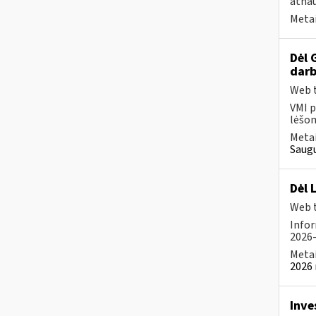
atnau
Metai
Dėl 
darb
Web t
VMI p
lėšom
Metai
Saugu
Dėl 
Web t
Infor
2026-
Metai
2026 
Inve