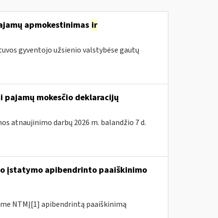
 pajamų apmokestinimas
ir
tuvos gyventojo užsienio valstybėse gautų
ti pajamų mokesčio deklaracijų
os atnaujinimo darbų 2026 m. balandžio 7 d.
io įstatymo apibendrinto paaiškinimo
me NTMĮ[1] apibendrintą paaiškinimą