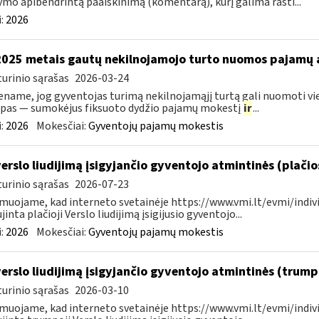
ymo apibendrintą paaiškinimą (komentarą), kurį galima rasti...
:
2026
2025 metais gautų nekilnojamojo turto nuomos pajamų
urinio sąrašas
2026-03-24
name, jog gyventojas turimą nekilnojamąjį turtą gali nuomoti vie
pas — sumokėjus fiksuoto dydžio pajamų mokestį
ir
...
:
2026
Mokesčiai:
Gyventojų pajamų mokestis
verslo liudijimą įsigyjančio gyventojo atmintinės (plači
urinio sąrašas
2026-07-23
muojame, kad interneto svetainėje https://www.vmi.lt/evmi/indivi
jinta plačioji Verslo liudijimą įsigijusio gyventojo...
:
2026
Mokesčiai:
Gyventojų pajamų mokestis
verslo liudijimą įsigyjančio gyventojo atmintinės (trum
urinio sąrašas
2026-03-10
muojame, kad interneto svetainėje https://www.vmi.lt/evmi/indivi