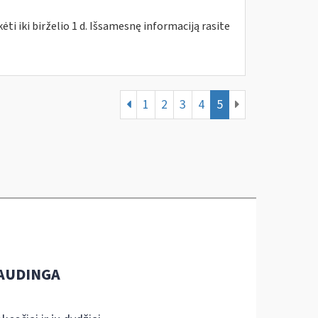
i iki birželio 1 d. Išsamesnę informaciją rasite
1
2
3
4
5
AUDINGA