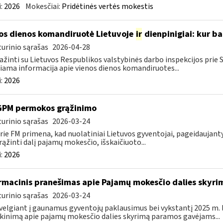
:
2026
Mokesčiai:
Pridėtinės vertės mokestis
os dienos komandiruotė Lietuvoje
ir
dienpinigiai: kur ba
urinio sąrašas
2026-04-28
ažinti su Lietuvos Respublikos valstybinės darbo inspekcijos prie
iama informacija apie vienos dienos komandiruotes...
:
2026
GPM permokos grąžinimo
urinio sąrašas
2026-03-24
rie FM primena, kad nuolatiniai Lietuvos gyventojai, pageidauja
rąžinti dalį pajamų mokesčio, išskaičiuoto...
:
2026
rmacinis pranešimas apie Pajamų mokesčio dalies sky
urinio sąrašas
2026-03-24
velgiant į gaunamus gyventojų paklausimus bei vykstantį 2025 m.
kinimą apie pajamų mokesčio dalies skyrimą paramos gavėjams...