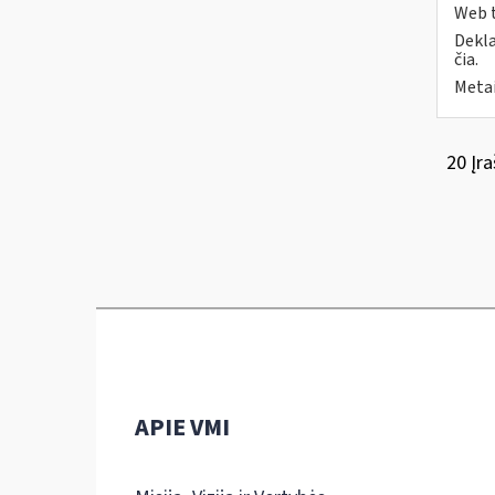
Web t
Dekla
čia.
Metai
20 Įra
APIE VMI