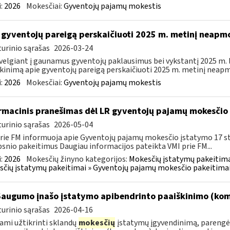
:
2026
Mokesčiai:
Gyventojų pajamų mokestis
 gyventojų pareigą perskaičiuoti 2025 m. metinį neap
urinio sąrašas
2026-03-24
velgiant į gaunamus gyventojų paklausimus bei vykstantį 2025 m.
kinimą apie gyventojų pareigą perskaičiuoti 2025 m. metinį neapm
:
2026
Mokesčiai:
Gyventojų pajamų mokestis
rmacinis pranešimas dėl LR gyventojų pajamų mokesčio 
urinio sąrašas
2026-05-04
rie FM informuoja apie Gyventojų pajamų mokesčio įstatymo 17 s
psnio pakeitimus Daugiau informacijos pateikta VMI prie FM...
:
2026
Mokesčių žinyno kategorijos:
Mokesčių įstatymų pakeitima
čių įstatymų pakeitimai » Gyventojų pajamų mokesčio pakeitimai
Saugumo įnašo įstatymo apibendrinto paaiškinimo (ko
urinio sąrašas
2026-04-16
ami užtikrinti sklandų
mokesčių
įstatymų įgyvendinimą, parengė