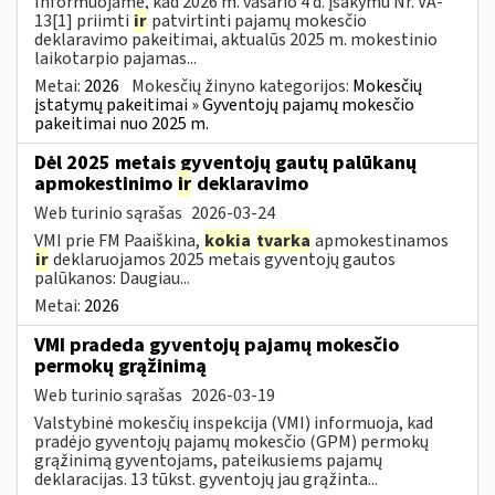
Informuojame, kad 2026 m. vasario 4 d. įsakymu Nr. VA-
13[1] priimti
ir
patvirtinti pajamų mokesčio
deklaravimo pakeitimai, aktualūs 2025 m. mokestinio
laikotarpio pajamas...
Metai:
2026
Mokesčių žinyno kategorijos:
Mokesčių
įstatymų pakeitimai » Gyventojų pajamų mokesčio
pakeitimai nuo 2025 m.
Dėl 2025 metais gyventojų gautų palūkanų
apmokestinimo
ir
deklaravimo
Web turinio sąrašas
2026-03-24
VMI prie FM Paaiškina,
kokia
tvarka
apmokestinamos
ir
deklaruojamos 2025 metais gyventojų gautos
palūkanos: Daugiau...
Metai:
2026
VMI pradeda gyventojų pajamų mokesčio
permokų grąžinimą
Web turinio sąrašas
2026-03-19
Valstybinė mokesčių inspekcija (VMI) informuoja, kad
pradėjo gyventojų pajamų mokesčio (GPM) permokų
grąžinimą gyventojams, pateikusiems pajamų
deklaracijas. 13 tūkst. gyventojų jau grąžinta...