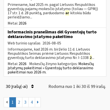
Primename, kad 2025 m. pagal Lietuvos Respublikos
gyventojų pajamų mokesčio įstatymo (toliau — GPMĮ)
17 str. 1 d. 28 punktą, parduodamo
ar
kitokiu būdu
perleidžiamo...
Metai:
2026
Informacinis pranešimas dėl Gyventojų turto
deklaravimo įstatymo pakeitimo
Web turinio sąrašas
2026-08-05
Informuojame, kad 2026 m. birželio 11 d. Lietuvos
Respublikos Seimas priėmė Lietuvos Respublikos
gyventojų turto deklaravimo įstatymo Nr. I-1338
2
...
Metai:
2026
Mokesčių žinyno kategorijos:
Mokesčių
įstatymų pakeitimai » Gyventojų turto deklaravimo
pakeitimai nuo 2026 m.
30 Įrašų(-ai)
Rodoma nuo 1 iki 30 iš 99 irašų.
1
2
3
4