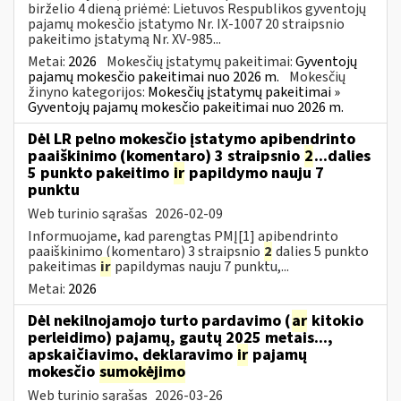
birželio 4 dieną priėmė: Lietuvos Respublikos gyventojų
pajamų mokesčio įstatymo Nr. IX-1007 20 straipsnio
pakeitimo įstatymą Nr. XV-985...
Metai:
2026
Mokesčių įstatymų pakeitimai:
Gyventojų
pajamų mokesčio pakeitimai nuo 2026 m.
Mokesčių
žinyno kategorijos:
Mokesčių įstatymų pakeitimai »
Gyventojų pajamų mokesčio pakeitimai nuo 2026 m.
Dėl LR pelno mokesčio įstatymo apibendrinto
paaiškinimo (komentaro) 3 straipsnio
2
...dalies
5 punkto pakeitimo
ir
papildymo nauju 7
punktu
Web turinio sąrašas
2026-02-09
Informuojame, kad parengtas PMĮ[1] apibendrinto
paaiškinimo (komentaro) 3 straipsnio
2
dalies 5 punkto
pakeitimas
ir
papildymas nauju 7 punktu,...
Metai:
2026
Dėl nekilnojamojo turto pardavimo (
ar
kitokio
perleidimo) pajamų, gautų 2025 metais...,
apskaičiavimo, deklaravimo
ir
pajamų
mokesčio
sumokėjimo
Web turinio sąrašas
2026-03-26