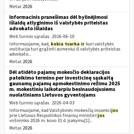
Metai:
2026
Informacinis pranešimas dėl bylinėjimosi
išlaidų atlyginimo iš valstybės priteistas
advokato išlaidas
Web turinio sąrašas
2026-06-10
Informuojame, kad,
kokia
tvarka
ir
kuri valstybės
institucija turi grąžinti asmeniui iš valstybės priteistas
advokato...
Metai:
2026
Dėl atidėto pajamų mokesčio deklaracijos
pateikimo termino per investicinę sąskaitą
gaunamų pajamų apmokestinimo režimu 2025
m. mokestiniu laikotarpiu besinaudojusiems
nuolatiniams Lietuvos gyventojams
Web turinio sąrašas
2026-04-03
Informuojame, kad Valstybinės mokesčių inspekci
jos
prie Lietuvos Respublikos finansų ministeri
jos
viršininko 2026 m. kovo 31 d. įsakymu[1]...
Metai:
2026