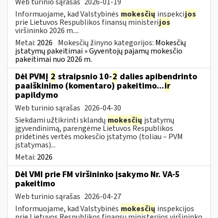
Web turinio sąrašas
2026-01-19
Informuojame, kad Valstybinės
mokesčių
inspekci
jos
prie Lietuvos Respublikos finansų ministeri
jos
viršininko 2026 m....
Metai:
2026
Mokesčių žinyno kategorijos:
Mokesčių
įstatymų pakeitimai » Gyventojų pajamų mokesčio
pakeitimai nuo 2026 m.
Dėl PVMĮ
2
straipsnio 10-
2
dalies apibendrinto
paaiškinimo (komentaro) pakeitimo...
ir
papildymo
Web turinio sąrašas
2026-04-30
Siekdami užtikrinti sklandų
mokesčių
įstatymų
įgyvendinimą, parengėme Lietuvos Respublikos
pridėtinės vertės mokesčio įstatymo (toliau – PVM
įstatymas)...
Metai:
2026
Dėl VMI prie FM viršininko įsakymo Nr. VA-5
pakeitimo
Web turinio sąrašas
2026-04-27
Informuojame, kad Valstybinės
mokesčių
inspekcijos
prie Lietuvos Respublikos finansų ministerijos viršininko