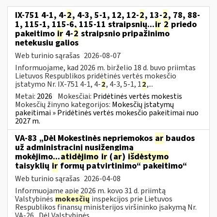
IX-751 4-1, 4-
2
, 4-3, 5-1, 12, 12-
2
, 13-
2
, 78, 88-
1, 115-1, 115-6, 115-11 straipsnių...
ir
2
priedo
pakeitimo
ir
4-
2
straipsnio pripažinimo
netekusiu galios
Web turinio sąrašas
2026-08-07
Informuojame, kad 2026 m. birželio 18 d. buvo priimtas
Lietuvos Respublikos pridėtinės vertės mokesčio
įstatymo Nr. IX-751 4-1, 4-
2
, 4-3, 5-1, 1
2
,...
Metai:
2026
Mokesčiai:
Pridėtinės vertės mokestis
Mokesčių žinyno kategorijos:
Mokesčių įstatymų
pakeitimai » Pridėtinės vertės mokesčio pakeitimai nuo
2027 m.
VA-83 „Dėl Mokestinės nepriemokos
ar
baudos
už administracinį nusižengimą
mokėjimo...
atidėjimo
ir
(
ar
)
išdėstymo
taisyklių
ir
formų patvirtinimo“ pakeitimo“
Web turinio sąrašas
2026-04-08
Informuojame apie 2026 m. kovo 31 d. priimtą
Valstybinės
mokesčių
inspekcijos prie Lietuvos
Respublikos finansų ministerijos viršininko įsakymą Nr.
VA-26 „Dėl Valstybinės...