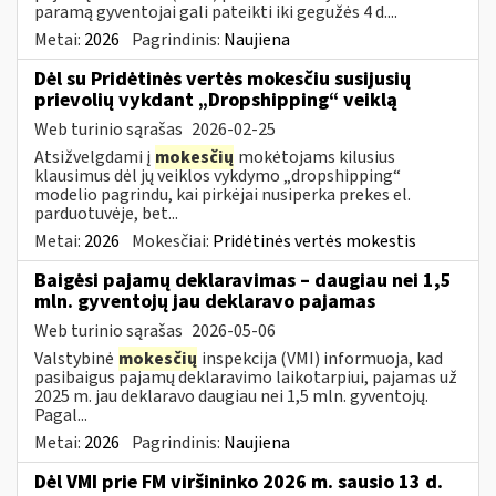
paramą gyventojai gali pateikti iki gegužės 4 d....
Metai:
2026
Pagrindinis:
Naujiena
Dėl su Pridėtinės vertės mokesčiu susijusių
prievolių vykdant „Dropshipping“ veiklą
Web turinio sąrašas
2026-02-25
Atsižvelgdami į
mokesčių
mokėtojams kilusius
klausimus dėl jų veiklos vykdymo „dropshipping“
modelio pagrindu, kai pirkėjai nusiperka prekes el.
parduotuvėje, bet...
Metai:
2026
Mokesčiai:
Pridėtinės vertės mokestis
Baigėsi pajamų deklaravimas – daugiau nei 1,5
mln. gyventojų jau deklaravo pajamas
Web turinio sąrašas
2026-05-06
Valstybinė
mokesčių
inspekcija (VMI) informuoja, kad
pasibaigus pajamų deklaravimo laikotarpiui, pajamas už
2025 m. jau deklaravo daugiau nei 1,5 mln. gyventojų.
Pagal...
Metai:
2026
Pagrindinis:
Naujiena
Dėl VMI prie FM viršininko 2026 m. sausio 13 d.