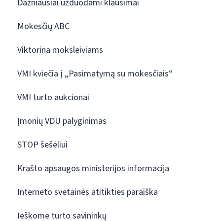
Dažniausiai užduodami klausimai
Mokesčių ABC
Viktorina moksleiviams
VMI kviečia į „Pasimatymą su mokesčiais“
VMI turto aukcionai
Įmonių VDU palyginimas
STOP šešėliui
Krašto apsaugos ministerijos informacija
Interneto svetainės atitikties paraiška
Ieškome turto savininkų