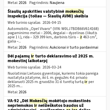
Metai:
2026
Pagrindinis:
Naujiena
Šiaulių apskrities valstybinė
mokesčių
inspekcija (toliau — Šiaulių AVMI) skelbia
Web turinio sąrašas
2026-04-15
Automobilis „Opel Vivaro“ (VIN: W0LJ7BDB66V614168)
pagaminimo metai – 2006, degalai – dyzelinas (likutis
apie 1 l.), rida – 329 399 km., darbinis tūris –
2
463 cm³,
galia –...
Metai:
2026
Pagrindinis:
Aukcionai ir turto pardavimai
Dėl pajamų
ir
turto deklaravimo už 2025 m.
mokestinį laikotarpį
Web turinio sąrašas
2026-03-24
Nuolatiniai Lietuvos gyventojai, kuriems tokia pareiga
nustatyta įstatyme, iki š. m. gegužės 4 d. privalo
deklaruoti 2025 m. gruodžio 31 d. turėtą turtą
ir
per
2025 m....
Metai:
2026
VA-92 „Dėl
Mokesčių
mokėtojo mokestinės
nepriemokos
ir
neišieškotos baudos už