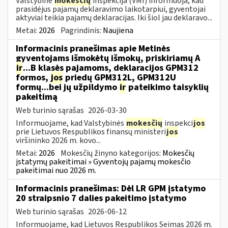
Valstybinė
mokesčių
inspekcija (VMI) informuoja, kad
prasidėjus pajamų deklaravimo laikotarpiui, gyventojai
aktyviai teikia pajamų deklaracijas. Iki šiol jau deklaravo...
Metai:
2026
Pagrindinis:
Naujiena
Informacinis pranešimas apie Metinės
gyventojams išmokėtų išmokų, priskiriamų A
ir
...B klasės pajamoms, deklaracijos GPM312
formos,
jos
priedų GPM312L, GPM312U
formų...bei jų užpildymo
ir
pateikimo taisyklių
pakeitimą
Web turinio sąrašas
2026-03-30
Informuojame, kad Valstybinės
mokesčių
inspekci
jos
prie Lietuvos Respublikos finansų ministeri
jos
viršininko 2026 m. kovo...
Metai:
2026
Mokesčių žinyno kategorijos:
Mokesčių
įstatymų pakeitimai » Gyventojų pajamų mokesčio
pakeitimai nuo 2026 m.
Informacinis pranešimas: Dėl LR GPM įstatymo
20 straipsnio 7 dalies pakeitimo įstatymo
Web turinio sąrašas
2026-06-12
Informuojame, kad Lietuvos Respublikos Seimas 2026 m.