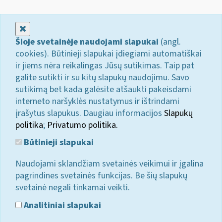
Uždaryti
Šioje svetainėje naudojami slapukai
(angl.
cookies). Būtinieji slapukai įdiegiami automatiškai
ir jiems nėra reikalingas Jūsų sutikimas. Taip pat
galite sutikti ir su kitų slapukų naudojimu. Savo
sutikimą bet kada galėsite atšaukti pakeisdami
interneto naršyklės nustatymus ir ištrindami
įrašytus slapukus. Daugiau informacijos
Slapukų
politika
;
Privatumo politika.
Būtinieji slapukai
Naudojami sklandžiam svetainės veikimui ir įgalina
pagrindines svetainės funkcijas. Be šių slapukų
svetainė negali tinkamai veikti.
Analitiniai slapukai