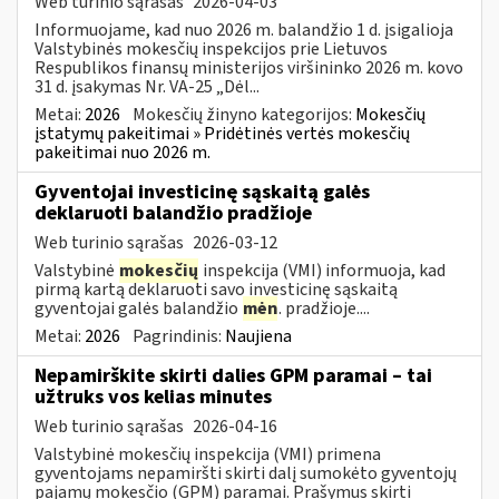
Web turinio sąrašas
2026-04-03
Informuojame, kad nuo 2026 m. balandžio 1 d. įsigalioja
Valstybinės mokesčių inspekcijos prie Lietuvos
Respublikos finansų ministerijos viršininko 2026 m. kovo
31 d. įsakymas Nr. VA-25 „Dėl...
Metai:
2026
Mokesčių žinyno kategorijos:
Mokesčių
įstatymų pakeitimai » Pridėtinės vertės mokesčių
pakeitimai nuo 2026 m.
Gyventojai investicinę sąskaitą galės
deklaruoti balandžio pradžioje
Web turinio sąrašas
2026-03-12
Valstybinė
mokesčių
inspekcija (VMI) informuoja, kad
pirmą kartą deklaruoti savo investicinę sąskaitą
gyventojai galės balandžio
mėn
. pradžioje....
Metai:
2026
Pagrindinis:
Naujiena
Nepamirškite skirti dalies GPM paramai – tai
užtruks vos kelias minutes
Web turinio sąrašas
2026-04-16
Valstybinė mokesčių inspekcija (VMI) primena
gyventojams nepamiršti skirti dalį sumokėto gyventojų
pajamų mokesčio (GPM) paramai. Prašymus skirti