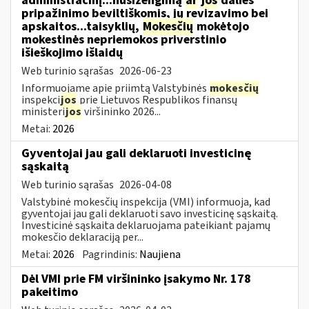
administracinį...nusižengimą
ar
jos
dalies
pripažinimo beviltiškomis, jų revizavimo bei
apskaitos...taisyklių,
Mokesčių
mokėtojo
mokestinės nepriemokos priverstinio
išieškojimo išlaidų
Web turinio sąrašas
2026-06-23
Informuojame apie priimtą Valstybinės
mokesčių
inspekci
jos
prie Lietuvos Respublikos finansų
ministeri
jos
viršininko 2026...
Metai:
2026
Gyventojai jau gali deklaruoti investicinę
sąskaitą
Web turinio sąrašas
2026-04-08
Valstybinė mokesčių inspekcija (VMI) informuoja, kad
gyventojai jau gali deklaruoti savo investicinę sąskaitą.
Investicinė sąskaita deklaruojama pateikiant pajamų
mokesčio deklaraciją per...
Metai:
2026
Pagrindinis:
Naujiena
Dėl VMI prie FM viršininko įsakymo Nr. 178
pakeitimo