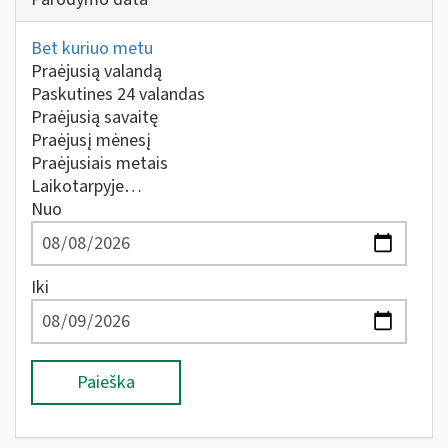
Bet kuriuo metu
Praėjusią valandą
Paskutines 24 valandas
Praėjusią savaitę
Praėjusį mėnesį
Praėjusiais metais
Laikotarpyje…
Nuo
Iki
Paieška