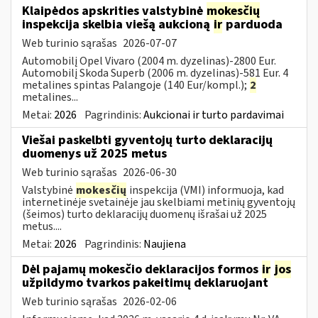
Klaipėdos apskrities valstybinė
mokesčių
inspekcija skelbia viešą aukcioną
ir
parduoda
Web turinio sąrašas
2026-07-07
Automobilį Opel Vivaro (2004 m. dyzelinas)-2800 Eur.
Automobilį Skoda Superb (2006 m. dyzelinas)-581 Eur. 4
metalines spintas Palangoje (140 Eur/kompl.);
2
metalines...
Metai:
2026
Pagrindinis:
Aukcionai ir turto pardavimai
Viešai paskelbti gyventojų turto deklaracijų
duomenys už 2025 metus
Web turinio sąrašas
2026-06-30
Valstybinė
mokesčių
inspekcija (VMI) informuoja, kad
internetinėje svetainėje jau skelbiami metinių gyventojų
(šeimos) turto deklaracijų duomenų išrašai už 2025
metus....
Metai:
2026
Pagrindinis:
Naujiena
Dėl pajamų mokesčio deklaracijos formos
ir
jos
užpildymo tvarkos pakeitimų deklaruojant
Web turinio sąrašas
2026-02-06