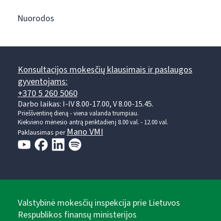
Nuorodos
Konsultacijos mokesčių klausimais ir paslaugos
gyventojams:
+370 5 260 5060
Darbo laikas: I-IV 8.00-17.00, V 8.00-15.45.
Prieššventinę dieną - viena valanda trumpiau.
Kiekvieno mėnesio antrą penktadienį 8.00 val. - 12.00 val.
Mano VMI
Paklausimas per
Valstybinė mokesčių inspekcija prie Lietuvos
Respublikos finansų ministerijos