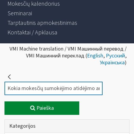
Mokesčių kalendorius
Seminarai
Tarptautinis apmokestinimas
Kontaktai / Apklausa
VMI Machine translation / VMI Машинный перевод /
VMI Машинний переклад (
English
,
Русский
,
Українська
)
Paieška
Kategorijos