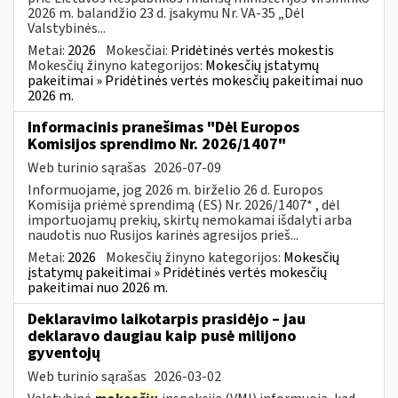
2026 m. balandžio 23 d. įsakymu Nr. VA-35 „Dėl
Valstybinės...
Metai:
2026
Mokesčiai:
Pridėtinės vertės mokestis
Mokesčių žinyno kategorijos:
Mokesčių įstatymų
pakeitimai » Pridėtinės vertės mokesčių pakeitimai nuo
2026 m.
Informacinis pranešimas "Dėl Europos
Komisijos sprendimo Nr. 2026/1407"
Web turinio sąrašas
2026-07-09
Informuojame, jog 2026 m. birželio 26 d. Europos
Komisija priėmė sprendimą (ES) Nr. 2026/1407* , dėl
importuojamų prekių, skirtų nemokamai išdalyti arba
naudotis nuo Rusijos karinės agresijos prieš...
Metai:
2026
Mokesčių žinyno kategorijos:
Mokesčių
įstatymų pakeitimai » Pridėtinės vertės mokesčių
pakeitimai nuo 2026 m.
Deklaravimo laikotarpis prasidėjo – jau
deklaravo daugiau kaip pusė milijono
gyventojų
Web turinio sąrašas
2026-03-02