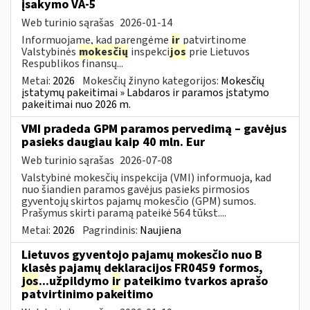
įsakymo VA-5
Web turinio sąrašas
2026-01-14
Informuojame, kad parengėme
ir
patvirtinome
Valstybinės
mokesčių
inspekci
jos
prie Lietuvos
Respublikos finansų...
Metai:
2026
Mokesčių žinyno kategorijos:
Mokesčių
įstatymų pakeitimai » Labdaros ir paramos įstatymo
pakeitimai nuo 2026 m.
VMI pradeda GPM paramos pervedimą – gavėjus
pasieks daugiau kaip 40 mln. Eur
Web turinio sąrašas
2026-07-08
Valstybinė mokesčių inspekcija (VMI) informuoja, kad
nuo šiandien paramos gavėjus pasieks pirmosios
gyventojų skirtos pajamų mokesčio (GPM) sumos.
Prašymus skirti paramą pateikė 564 tūkst....
Metai:
2026
Pagrindinis:
Naujiena
Lietuvos gyventojo pajamų mokesčio nuo B
klasės pajamų deklaracijos FR0459 formos,
jos
...užpildymo
ir
pateikimo tvarkos aprašo
patvirtinimo pakeitimo