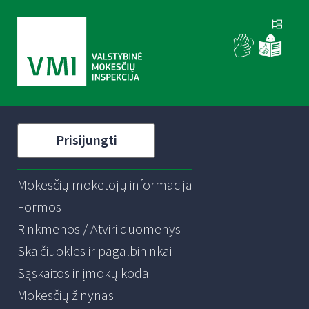
Prisijungti
Mokesčių mokėtojų informacija
Formos
Rinkmenos / Atviri duomenys
Skaičiuoklės ir pagalbininkai
Sąskaitos ir įmokų kodai
Mokesčių žinynas