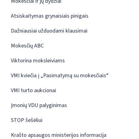
Mokesčiai ir jų dydžiai
Atsiskaitymas grynaisiais pinigais
Dažniausiai užduodami klausimai
Mokesčių ABC
Viktorina moksleiviams
VMI kviečia į „Pasimatymą su mokesčiais“
VMI turto aukcionai
Įmonių VDU palyginimas
STOP šešėliui
Krašto apsaugos ministerijos informacija