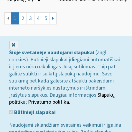
1
2
3
4
5
Uždaryti
Šioje svetainėje naudojami slapukai
(angl.
cookies). Būtinieji slapukai įdiegiami automatiškai
ir jiems nėra reikalingas Jūsų sutikimas. Taip pat
galite sutikti ir su kitų slapukų naudojimu. Savo
sutikimą bet kada galėsite atšaukti pakeisdami
interneto naršyklės nustatymus ir ištrindami
įrašytus slapukus. Daugiau informacijos
Slapukų
politika
;
Privatumo politika.
Būtinieji slapukai
Naudojami sklandžiam svetainės veikimui ir įgalina