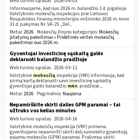
Web turinio sąrašas
2026-04-03
Informuojame, kad nuo 2026 m. balandžio 1 d. įsigalioja
Valstybinės mokesčių inspekcijos prie Lietuvos
Respublikos finansų ministerijos viršininko 2026 m. kovo
31 d. įsakymas Nr. VA-25 „Dėl...
Metai:
2026
Mokesčių žinyno kategorijos:
Mokesčių
įstatymų pakeitimai » Pridėtinės vertės mokesčių
pakeitimai nuo 2026 m.
Gyventojai investicinę sąskaitą galės
deklaruoti balandžio pradžioje
Web turinio sąrašas
2026-03-12
Valstybinė
mokesčių
inspekcija (VMI) informuoja, kad
pirmą kartą deklaruoti savo investicinę sąskaitą
gyventojai galės balandžio
mėn
. pradžioje....
Metai:
2026
Pagrindinis:
Naujiena
Nepamirškite skirti dalies GPM paramai – tai
užtruks vos kelias minutes
Web turinio sąrašas
2026-04-16
Valstybinė mokesčių inspekcija (VMI) primena
gyventojams nepamiršti skirti dalį sumokėto gyventojų
pajamų mokesčio (GPM) paramai. Prašymus skirti