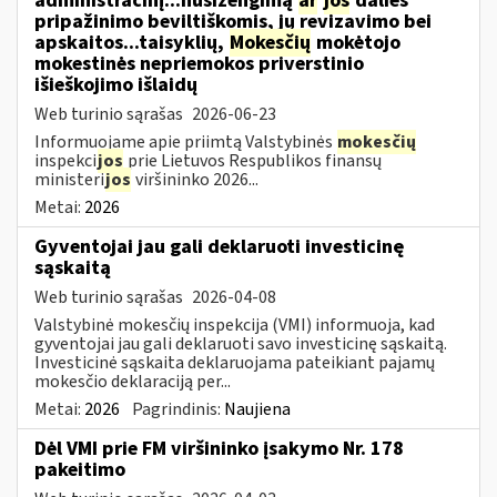
administracinį...nusižengimą
ar
jos
dalies
pripažinimo beviltiškomis, jų revizavimo bei
apskaitos...taisyklių,
Mokesčių
mokėtojo
mokestinės nepriemokos priverstinio
išieškojimo išlaidų
Web turinio sąrašas
2026-06-23
Informuojame apie priimtą Valstybinės
mokesčių
inspekci
jos
prie Lietuvos Respublikos finansų
ministeri
jos
viršininko 2026...
Metai:
2026
Gyventojai jau gali deklaruoti investicinę
sąskaitą
Web turinio sąrašas
2026-04-08
Valstybinė mokesčių inspekcija (VMI) informuoja, kad
gyventojai jau gali deklaruoti savo investicinę sąskaitą.
Investicinė sąskaita deklaruojama pateikiant pajamų
mokesčio deklaraciją per...
Metai:
2026
Pagrindinis:
Naujiena
Dėl VMI prie FM viršininko įsakymo Nr. 178
pakeitimo