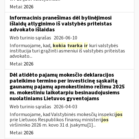
Metai:
2026
Informacinis pranešimas dėl bylinėjimosi
išlaidų atlyginimo iš valstybės priteistas
advokato išlaidas
Web turinio sąrašas
2026-06-10
Informuojame, kad,
kokia
tvarka
ir
kuri valstybės
institucija turi grąžinti asmeniui iš valstybės priteistas
advokato...
Metai:
2026
Dėl atidėto pajamų mokesčio deklaracijos
pateikimo termino per investicinę sąskaitą
gaunamų pajamų apmokestinimo režimu 2025
m. mokestiniu laikotarpiu besinaudojusiems
nuolatiniams Lietuvos gyventojams
Web turinio sąrašas
2026-04-03
Informuojame, kad Valstybinės mokesčių inspekci
jos
prie Lietuvos Respublikos finansų ministeri
jos
viršininko 2026 m. kovo 31 d. įsakymu[1]...
Metai:
2026