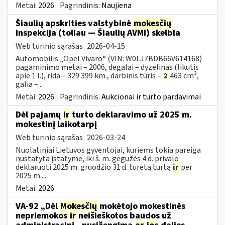
Metai:
2026
Pagrindinis:
Naujiena
Šiaulių apskrities valstybinė
mokesčių
inspekcija (toliau — Šiaulių AVMI) skelbia
Web turinio sąrašas
2026-04-15
Automobilis „Opel Vivaro“ (VIN: W0LJ7BDB66V614168)
pagaminimo metai – 2006, degalai – dyzelinas (likutis
apie 1 l.), rida – 329 399 km., darbinis tūris –
2
463 cm³,
galia –...
Metai:
2026
Pagrindinis:
Aukcionai ir turto pardavimai
Dėl pajamų
ir
turto deklaravimo už 2025 m.
mokestinį laikotarpį
Web turinio sąrašas
2026-03-24
Nuolatiniai Lietuvos gyventojai, kuriems tokia pareiga
nustatyta įstatyme, iki š. m. gegužės 4 d. privalo
deklaruoti 2025 m. gruodžio 31 d. turėtą turtą
ir
per
2025 m....
Metai:
2026
VA-92 „Dėl
Mokesčių
mokėtojo mokestinės
nepriemokos
ir
neišieškotos baudos už