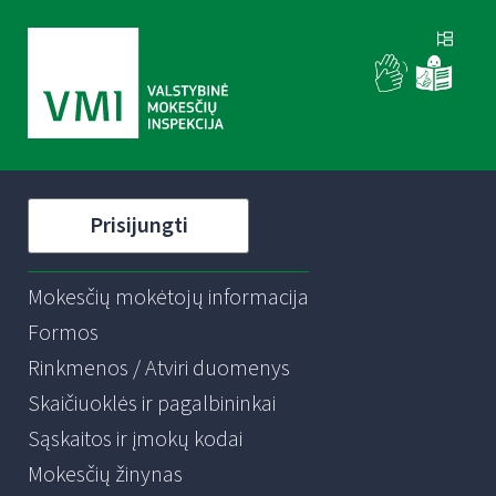
Prisijungti
Mokesčių mokėtojų informacija
Formos
Rinkmenos / Atviri duomenys
Skaičiuoklės ir pagalbininkai
Sąskaitos ir įmokų kodai
Mokesčių žinynas