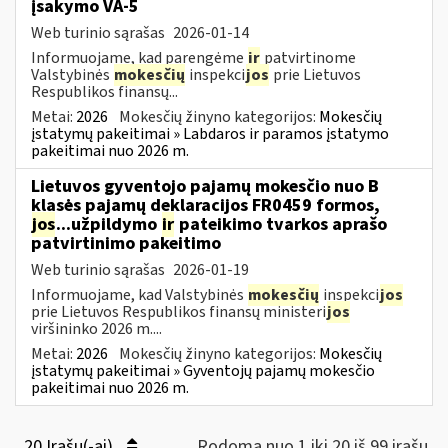
įsakymo VA-5
Web turinio sąrašas
2026-01-14
Informuojame, kad parengėme
ir
patvirtinome
Valstybinės
mokesčių
inspekci
jos
prie Lietuvos
Respublikos finansų...
Metai:
2026
Mokesčių žinyno kategorijos:
Mokesčių
įstatymų pakeitimai » Labdaros ir paramos įstatymo
pakeitimai nuo 2026 m.
Lietuvos gyventojo pajamų mokesčio nuo B
klasės pajamų deklaracijos FR0459 formos,
jos
...užpildymo
ir
pateikimo tvarkos aprašo
patvirtinimo pakeitimo
Web turinio sąrašas
2026-01-19
Informuojame, kad Valstybinės
mokesčių
inspekci
jos
prie Lietuvos Respublikos finansų ministeri
jos
viršininko 2026 m....
Metai:
2026
Mokesčių žinyno kategorijos:
Mokesčių
įstatymų pakeitimai » Gyventojų pajamų mokesčio
pakeitimai nuo 2026 m.
20 Įrašų(-ai)
Rodoma nuo 1 iki 20 iš 99 irašų.