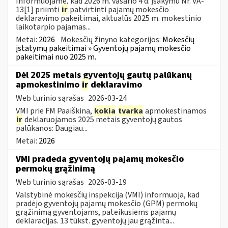
Informuojame, kad 2026 m. vasario 4 d. įsakymu Nr. VA-
13[1] priimti
ir
patvirtinti pajamų mokesčio
deklaravimo pakeitimai, aktualūs 2025 m. mokestinio
laikotarpio pajamas...
Metai:
2026
Mokesčių žinyno kategorijos:
Mokesčių
įstatymų pakeitimai » Gyventojų pajamų mokesčio
pakeitimai nuo 2025 m.
Dėl 2025 metais gyventojų gautų palūkanų
apmokestinimo
ir
deklaravimo
Web turinio sąrašas
2026-03-24
VMI prie FM Paaiškina,
kokia
tvarka
apmokestinamos
ir
deklaruojamos 2025 metais gyventojų gautos
palūkanos: Daugiau...
Metai:
2026
VMI pradeda gyventojų pajamų mokesčio
permokų grąžinimą
Web turinio sąrašas
2026-03-19
Valstybinė mokesčių inspekcija (VMI) informuoja, kad
pradėjo gyventojų pajamų mokesčio (GPM) permokų
grąžinimą gyventojams, pateikusiems pajamų
deklaracijas. 13 tūkst. gyventojų jau grąžinta...