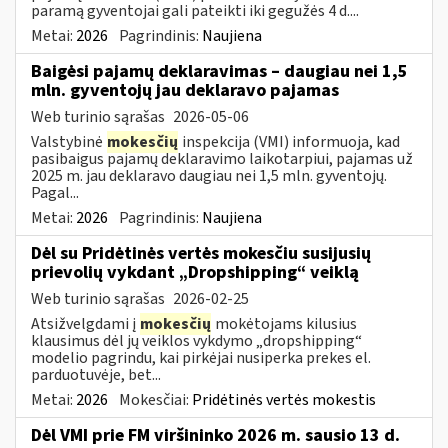
paramą gyventojai gali pateikti iki gegužės 4 d....
Metai:
2026
Pagrindinis:
Naujiena
Baigėsi pajamų deklaravimas – daugiau nei 1,5
mln. gyventojų jau deklaravo pajamas
Web turinio sąrašas
2026-05-06
Valstybinė
mokesčių
inspekcija (VMI) informuoja, kad
pasibaigus pajamų deklaravimo laikotarpiui, pajamas už
2025 m. jau deklaravo daugiau nei 1,5 mln. gyventojų.
Pagal...
Metai:
2026
Pagrindinis:
Naujiena
Dėl su Pridėtinės vertės mokesčiu susijusių
prievolių vykdant „Dropshipping“ veiklą
Web turinio sąrašas
2026-02-25
Atsižvelgdami į
mokesčių
mokėtojams kilusius
klausimus dėl jų veiklos vykdymo „dropshipping“
modelio pagrindu, kai pirkėjai nusiperka prekes el.
parduotuvėje, bet...
Metai:
2026
Mokesčiai:
Pridėtinės vertės mokestis
Dėl VMI prie FM viršininko 2026 m. sausio 13 d.