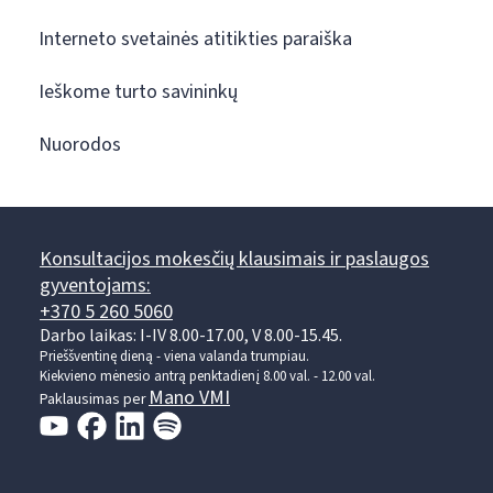
Interneto svetainės atitikties paraiška
Ieškome turto savininkų
Nuorodos
Konsultacijos mokesčių klausimais ir paslaugos
gyventojams:
+370 5 260 5060
Darbo laikas: I-IV 8.00-17.00, V 8.00-15.45.
Prieššventinę dieną - viena valanda trumpiau.
Kiekvieno mėnesio antrą penktadienį 8.00 val. - 12.00 val.
Mano VMI
Paklausimas per