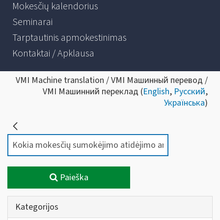
Mokesčių kalendorius
Seminarai
Tarptautinis apmokestinimas
Kontaktai / Apklausa
VMI Machine translation / VMI Машинный перевод /
VMI Машинний переклад (
English
,
Русский
,
Українська
)
Paieška
Kategorijos