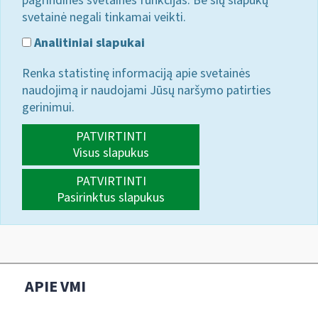
pagrindines svetainės funkcijas. Be šių slapukų
svetainė negali tinkamai veikti.
Analitiniai slapukai
Renka statistinę informaciją apie svetainės
naudojimą ir naudojami Jūsų naršymo patirties
gerinimui.
PATVIRTINTI
Visus slapukus
PATVIRTINTI
Pasirinktus slapukus
APIE VMI