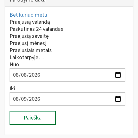
Bet kuriuo metu
Praėjusią valandą
Paskutines 24 valandas
Praėjusią savaitę
Praėjusį mėnesį
Praėjusiais metais
Laikotarpyje…
Nuo
Iki
Paieška