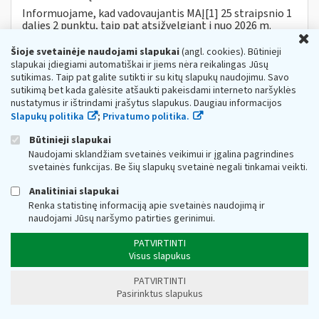
Informuojame, kad vadovaujantis MAĮ[1] 25 straipsnio 1
dalies 2 punktu, taip pat atsižvelgiant į nuo 2026 m.
U
sausio 1 d. pasikeitusią minimalią mėnesinę algą,
patvirtintą Lietuvos Respublikos...
Šioje svetainėje naudojami slapukai
(angl. cookies). Būtinieji
slapukai įdiegiami automatiškai ir jiems nėra reikalingas Jūsų
Metai:
2026
Mokesčiai:
Gyventojų pajamų mokestis
sutikimas. Taip pat galite sutikti ir su kitų slapukų naudojimu. Savo
sutikimą bet kada galėsite atšaukti pakeisdami interneto naršyklės
Dėl akcizų įstatymo 19 straipsnio apibendrinto
nustatymus ir ištrindami įrašytus slapukus. Daugiau informacijos
paaiškinimo (komentaro) parengimo
Slapukų politika
;
Privatumo politika.
Web turinio sąrašas
2026-07-15
Būtinieji slapukai
Siekdami užtikrinti sklandų
mokesčių
įstatymų
įgyvendinimą, parengėme Lietuvos Respublikos akcizų
Naudojami sklandžiam svetainės veikimui ir įgalina pagrindines
įstatymo 19 straipsnio apibendrintą paaiškinimą
svetainės funkcijas. Be šių slapukų svetainė negali tinkamai veikti.
(komentarą). Šį...
Analitiniai slapukai
Metai:
2026
Renka statistinę informaciją apie svetainės naudojimą ir
naudojami Jūsų naršymo patirties gerinimui.
Dėl akcizų įstatymo 27 straipsnio 1 dalies 9
punkto apibendrinto paaiškinimo (komentaro)
PATVIRTINTI
parengimo
Visus slapukus
Web turinio sąrašas
2026-05-11
PATVIRTINTI
Siekdami užtikrinti sklandų
mokesčių
įstatymų
Pasirinktus slapukus
įgyvendinimą, parengėme Lietuvos Respublikos akcizų
įstatymo 27 straipsnio 1 dalies 9 punkto apibendrintą