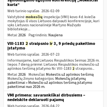
sąmoningumo ugdymo konferenciją „Mokesčiai
kuria“
Web turinio sąrašas
2026-02-09
Valstybinė
mokesčių
inspekcija (VMI) kovo 4 d. kviečia
mokytojus iš visos Lietuvos dalyvauti konferencijoje, kuri
vyks Lietuvos nacionalinėje Martyno Mažvydo
bibliotekoje....
Metai:
2026
Pagrindinis:
Naujiena
VIII-1183
2
straipsnio
ir
3, 9 priedų pakeitimo
įstatymo
Web turinio sąrašas
2026-07-23
Informuojame, kad Lietuvos Respublikos Seimas 2026 m.
liepos 7 dieną priėmė: Lietuvos Respublikos mokesčio už
aplinkos teršimą įstatymo Nr. VIII-1183
2
straipsnio...
Metai:
2026
Mokesčiai:
Mokestis už aplinkos teršimą
Mokesčių žinyno kategorijos:
Mokesčių įstatymų
pakeitimai » Mokesčio už aplinkos teršimą įstatymo
pakeitimai nuo 2026 m.
VMI primena: savarankiškai dirbusiems –
nedelskite deklaruoti pajamų
Web turinio sąrašas
2026-04-22