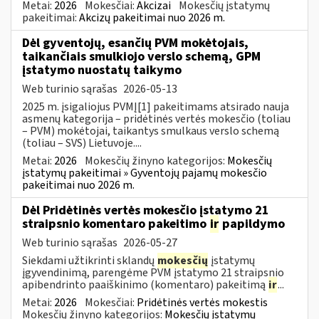
Metai:
2026
Mokesčiai:
Akcizai
Mokesčių įstatymų
pakeitimai:
Akcizų pakeitimai nuo 2026 m.
Dėl gyventojų, esančių PVM mokėtojais,
taikančiais smulkiojo verslo schemą, GPM
įstatymo nuostatų taikymo
Web turinio sąrašas
2026-05-13
2025 m. įsigaliojus PVMĮ[1] pakeitimams atsirado nauja
asmenų kategorija – pridėtinės vertės mokesčio (toliau
– PVM) mokėtojai, taikantys smulkaus verslo schemą
(toliau – SVS) Lietuvoje....
Metai:
2026
Mokesčių žinyno kategorijos:
Mokesčių
įstatymų pakeitimai » Gyventojų pajamų mokesčio
pakeitimai nuo 2026 m.
Dėl Pridėtinės vertės mokesčio įstatymo 21
straipsnio komentaro pakeitimo
ir
papildymo
Web turinio sąrašas
2026-05-27
Siekdami užtikrinti sklandų
mokesčių
įstatymų
įgyvendinimą, parengėme PVM įstatymo 21 straipsnio
apibendrinto paaiškinimo (komentaro) pakeitimą
ir
...
Metai:
2026
Mokesčiai:
Pridėtinės vertės mokestis
Mokesčių žinyno kategorijos:
Mokesčių įstatymų