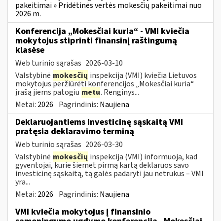
pakeitimai » Pridėtinės vertės mokesčių pakeitimai nuo
2026 m.
Konferencija „Mokesčiai kuria“ - VMI kviečia
mokytojus stiprinti finansinį raštingumą
klasėse
Web turinio sąrašas
2026-03-10
Valstybinė
mokesčių
inspekcija (VMI) kviečia Lietuvos
mokytojus peržiūrėti konferencijos „Mokesčiai kuria“
įrašą jiems patogiu
metu
. Renginys...
Metai:
2026
Pagrindinis:
Naujiena
Deklaruojantiems investicinę sąskaitą VMI
pratęsia deklaravimo terminą
Web turinio sąrašas
2026-03-30
Valstybinė
mokesčių
inspekcija (VMI) informuoja, kad
gyventojai, kurie šiemet pirmą kartą deklaruos savo
investicinę sąskaitą, tą galės padaryti jau netrukus – VMI
yra...
Metai:
2026
Pagrindinis:
Naujiena
VMI kviečia mokytojus į finansinio