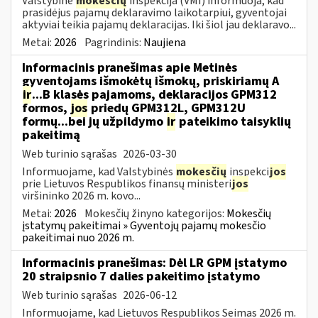
Valstybinė
mokesčių
inspekcija (VMI) informuoja, kad
prasidėjus pajamų deklaravimo laikotarpiui, gyventojai
aktyviai teikia pajamų deklaracijas. Iki šiol jau deklaravo...
Metai:
2026
Pagrindinis:
Naujiena
Informacinis pranešimas apie Metinės
gyventojams išmokėtų išmokų, priskiriamų A
ir
...B klasės pajamoms, deklaracijos GPM312
formos,
jos
priedų GPM312L, GPM312U
formų...bei jų užpildymo
ir
pateikimo taisyklių
pakeitimą
Web turinio sąrašas
2026-03-30
Informuojame, kad Valstybinės
mokesčių
inspekci
jos
prie Lietuvos Respublikos finansų ministeri
jos
viršininko 2026 m. kovo...
Metai:
2026
Mokesčių žinyno kategorijos:
Mokesčių
įstatymų pakeitimai » Gyventojų pajamų mokesčio
pakeitimai nuo 2026 m.
Informacinis pranešimas: Dėl LR GPM įstatymo
20 straipsnio 7 dalies pakeitimo įstatymo
Web turinio sąrašas
2026-06-12
Informuojame, kad Lietuvos Respublikos Seimas 2026 m.