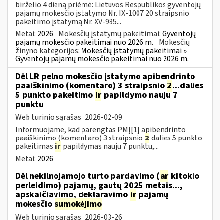
birželio 4 dieną priėmė: Lietuvos Respublikos gyventojų
pajamų mokesčio įstatymo Nr. IX-1007 20 straipsnio
pakeitimo įstatymą Nr. XV-985...
Metai:
2026
Mokesčių įstatymų pakeitimai:
Gyventojų
pajamų mokesčio pakeitimai nuo 2026 m.
Mokesčių
žinyno kategorijos:
Mokesčių įstatymų pakeitimai »
Gyventojų pajamų mokesčio pakeitimai nuo 2026 m.
Dėl LR pelno mokesčio įstatymo apibendrinto
paaiškinimo (komentaro) 3 straipsnio
2
...dalies
5 punkto pakeitimo
ir
papildymo nauju 7
punktu
Web turinio sąrašas
2026-02-09
Informuojame, kad parengtas PMĮ[1] apibendrinto
paaiškinimo (komentaro) 3 straipsnio
2
dalies 5 punkto
pakeitimas
ir
papildymas nauju 7 punktu,...
Metai:
2026
Dėl nekilnojamojo turto pardavimo (
ar
kitokio
perleidimo) pajamų, gautų 2025 metais...,
apskaičiavimo, deklaravimo
ir
pajamų
mokesčio
sumokėjimo
Web turinio sąrašas
2026-03-26