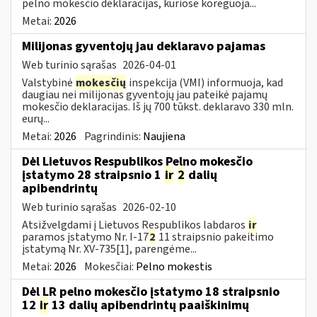
pelno mokesčio deklaracijas, kuriose koreguoja...
Metai:
2026
Milijonas gyventojų jau deklaravo pajamas
Web turinio sąrašas
2026-04-01
Valstybinė
mokesčių
inspekcija (VMI) informuoja, kad
daugiau nei milijonas gyventojų jau pateikė pajamų
mokesčio deklaracijas. Iš jų 700 tūkst. deklaravo 330 mln.
eurų...
Metai:
2026
Pagrindinis:
Naujiena
Dėl Lietuvos Respublikos Pelno mokesčio
įstatymo 28 straipsnio 1
ir
2
dalių
apibendrintų
Web turinio sąrašas
2026-02-10
Atsižvelgdami į Lietuvos Respublikos labdaros
ir
paramos įstatymo Nr. I-17
2
11 straipsnio pakeitimo
įstatymą Nr. XV-735[1], parengėme...
Metai:
2026
Mokesčiai:
Pelno mokestis
Dėl LR pelno mokesčio įstatymo 18 straipsnio
12
ir
13 dalių apibendrintų paaiškinimų