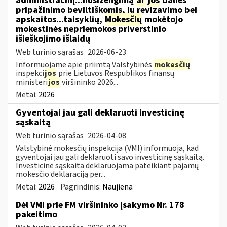
administracinį...nusižengimą
ar
jos
dalies
pripažinimo beviltiškomis, jų revizavimo bei
apskaitos...taisyklių,
Mokesčių
mokėtojo
mokestinės nepriemokos priverstinio
išieškojimo išlaidų
Web turinio sąrašas
2026-06-23
Informuojame apie priimtą Valstybinės
mokesčių
inspekci
jos
prie Lietuvos Respublikos finansų
ministeri
jos
viršininko 2026...
Metai:
2026
Gyventojai jau gali deklaruoti investicinę
sąskaitą
Web turinio sąrašas
2026-04-08
Valstybinė mokesčių inspekcija (VMI) informuoja, kad
gyventojai jau gali deklaruoti savo investicinę sąskaitą.
Investicinė sąskaita deklaruojama pateikiant pajamų
mokesčio deklaraciją per...
Metai:
2026
Pagrindinis:
Naujiena
Dėl VMI prie FM viršininko įsakymo Nr. 178
pakeitimo