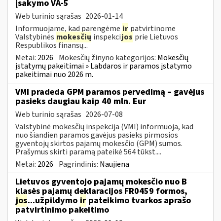
įsakymo VA-5
Web turinio sąrašas
2026-01-14
Informuojame, kad parengėme
ir
patvirtinome
Valstybinės
mokesčių
inspekci
jos
prie Lietuvos
Respublikos finansų...
Metai:
2026
Mokesčių žinyno kategorijos:
Mokesčių
įstatymų pakeitimai » Labdaros ir paramos įstatymo
pakeitimai nuo 2026 m.
VMI pradeda GPM paramos pervedimą – gavėjus
pasieks daugiau kaip 40 mln. Eur
Web turinio sąrašas
2026-07-08
Valstybinė mokesčių inspekcija (VMI) informuoja, kad
nuo šiandien paramos gavėjus pasieks pirmosios
gyventojų skirtos pajamų mokesčio (GPM) sumos.
Prašymus skirti paramą pateikė 564 tūkst....
Metai:
2026
Pagrindinis:
Naujiena
Lietuvos gyventojo pajamų mokesčio nuo B
klasės pajamų deklaracijos FR0459 formos,
jos
...užpildymo
ir
pateikimo tvarkos aprašo
patvirtinimo pakeitimo