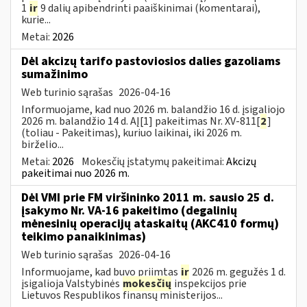
1
ir
9 dalių apibendrinti paaiškinimai (komentarai),
kurie...
Metai:
2026
Dėl akcizų tarifo pastoviosios dalies gazoliams
sumažinimo
Web turinio sąrašas
2026-04-16
Informuojame, kad nuo 2026 m. balandžio 16 d. įsigaliojo
2026 m. balandžio 14 d. AĮ[1] pakeitimas Nr. XV-811[
2
]
(toliau - Pakeitimas), kuriuo laikinai, iki 2026 m.
birželio...
Metai:
2026
Mokesčių įstatymų pakeitimai:
Akcizų
pakeitimai nuo 2026 m.
Dėl VMI prie FM viršininko 2011 m. sausio 25 d.
įsakymo Nr. VA-16 pakeitimo (degalinių
mėnesinių operacijų ataskaitų (AKC410 formų)
teikimo panaikinimas)
Web turinio sąrašas
2026-04-16
Informuojame, kad buvo priimtas
ir
2026 m. gegužės 1 d.
įsigalioja Valstybinės
mokesčių
inspekcijos prie
Lietuvos Respublikos finansų ministerijos...