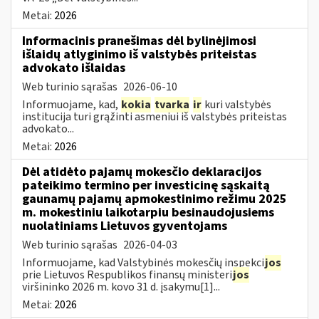
Metai:
2026
Informacinis pranešimas dėl bylinėjimosi
išlaidų atlyginimo iš valstybės priteistas
advokato išlaidas
Web turinio sąrašas
2026-06-10
Informuojame, kad,
kokia
tvarka
ir
kuri valstybės
institucija turi grąžinti asmeniui iš valstybės priteistas
advokato...
Metai:
2026
Dėl atidėto pajamų mokesčio deklaracijos
pateikimo termino per investicinę sąskaitą
gaunamų pajamų apmokestinimo režimu 2025
m. mokestiniu laikotarpiu besinaudojusiems
nuolatiniams Lietuvos gyventojams
Web turinio sąrašas
2026-04-03
Informuojame, kad Valstybinės mokesčių inspekci
jos
prie Lietuvos Respublikos finansų ministeri
jos
viršininko 2026 m. kovo 31 d. įsakymu[1]...
Metai:
2026