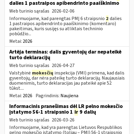
dalies 1 pastraipos apibendrinto paaiškinimo
Web turinio sąrašas
2026-02-06
Informuojame, kad parengtas PMĮ 6 straipsnio
2
dalies
1 pastraipos apibendrinto paaiškinimo (komentaro)
pakeitimas, kuris susijęs su atliktais techninio
pobūdžio...
Metai:
2026
Artėja terminas: dalis gyventojų dar nepateikė
turto deklaracijų
Web turinio sąrašas
2026-04-27
Valstybinė
mokesčių
inspekcija (VMI) primena, kad dalis
gyventojų, dar nėra pateikę turto deklaracijų. Naujausiais
duomenimis, turto deklaracijas jau pateikė apie 52
tūkst....
Metai:
2026
Pagrindinis:
Naujiena
Informacinis pranešimas dėl LR pelno mokesčio
įstatymo 56-1 straipsnio 1
ir
9 dalių
Web turinio sąrašas
2026-03-26
Informuojame, kad yra parengtas Lietuvos Respublikos
pelno mokesčio įstatymo (toliau – PMĮ) 56-1 straipsnio