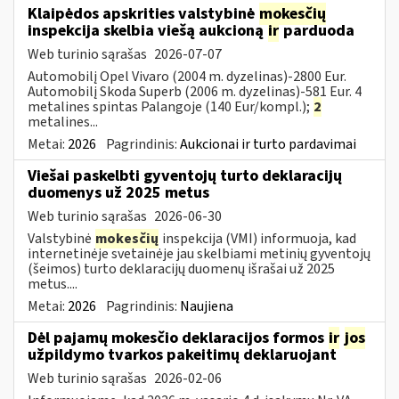
Klaipėdos apskrities valstybinė
mokesčių
inspekcija skelbia viešą aukcioną
ir
parduoda
Web turinio sąrašas
2026-07-07
Automobilį Opel Vivaro (2004 m. dyzelinas)-2800 Eur.
Automobilį Skoda Superb (2006 m. dyzelinas)-581 Eur. 4
metalines spintas Palangoje (140 Eur/kompl.);
2
metalines...
Metai:
2026
Pagrindinis:
Aukcionai ir turto pardavimai
Viešai paskelbti gyventojų turto deklaracijų
duomenys už 2025 metus
Web turinio sąrašas
2026-06-30
Valstybinė
mokesčių
inspekcija (VMI) informuoja, kad
internetinėje svetainėje jau skelbiami metinių gyventojų
(šeimos) turto deklaracijų duomenų išrašai už 2025
metus....
Metai:
2026
Pagrindinis:
Naujiena
Dėl pajamų mokesčio deklaracijos formos
ir
jos
užpildymo tvarkos pakeitimų deklaruojant
Web turinio sąrašas
2026-02-06