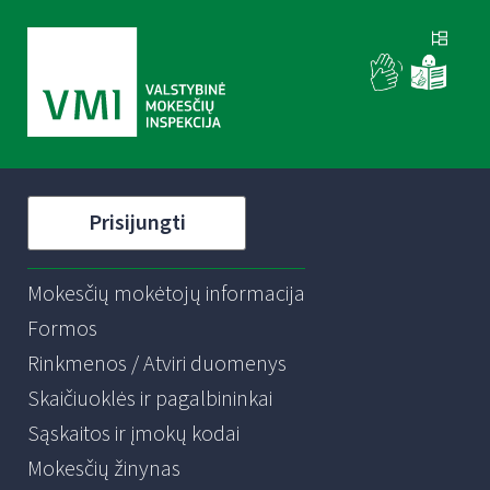
Prisijungti
Mokesčių mokėtojų informacija
Formos
Rinkmenos / Atviri duomenys
Skaičiuoklės ir pagalbininkai
Sąskaitos ir įmokų kodai
Mokesčių žinynas