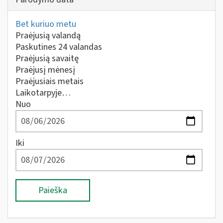
Bet kuriuo metu
Praėjusią valandą
Paskutines 24 valandas
Praėjusią savaitę
Praėjusį mėnesį
Praėjusiais metais
Laikotarpyje…
Nuo
Iki
Paieška