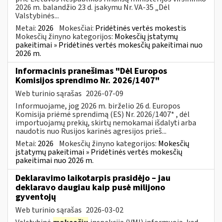
2026 m. balandžio 23 d. įsakymu Nr. VA-35 „Dėl
Valstybinės...
Metai:
2026
Mokesčiai:
Pridėtinės vertės mokestis
Mokesčių žinyno kategorijos:
Mokesčių įstatymų
pakeitimai » Pridėtinės vertės mokesčių pakeitimai nuo
2026 m.
Informacinis pranešimas "Dėl Europos
Komisijos sprendimo Nr. 2026/1407"
Web turinio sąrašas
2026-07-09
Informuojame, jog 2026 m. birželio 26 d. Europos
Komisija priėmė sprendimą (ES) Nr. 2026/1407* , dėl
importuojamų prekių, skirtų nemokamai išdalyti arba
naudotis nuo Rusijos karinės agresijos prieš...
Metai:
2026
Mokesčių žinyno kategorijos:
Mokesčių
įstatymų pakeitimai » Pridėtinės vertės mokesčių
pakeitimai nuo 2026 m.
Deklaravimo laikotarpis prasidėjo – jau
deklaravo daugiau kaip pusė milijono
gyventojų
Web turinio sąrašas
2026-03-02