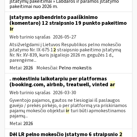
įstatymų pakeitimai » Labdaros ir paramos įstatymo
pakeitimai nuo 2026 m.
įstatymo apibendrinto paaiškinimo
(komentaro) 12 straipsnio 19 punkto pakeitimo
ir
Web turinio sąrašas
2026-05-27
Atsižvelgdami į Lietuvos Respublikos pelno mokesčio
įstatymo Nr. IX-675 1
2
straipsnio pakeitimo įstatymą
Nr. Nr. XV-839, kuris įsigaliojo 2026 m. gegužės 1 d.,
parengėme...
Metai:
2026
Mokesčiai:
Pelno mokestis
. mokestiniu laikotarpiu per platformas
(booking.com, airbnb, treatwell, vinted
ar
Web turinio sąrašas
2026-03-30
Gyventojo pajamos, gautos ne tiesiogiai iš paslaugos
gavėjo / prekės pirkėjo, o per platformą yra priskiriamos
pajamų mokesčio objektui
ir
turi būti apmokestinamos
pajamų...
Metai:
2026
Dėl LR pelno mokesčio įstatymo 6 straipsnio
2