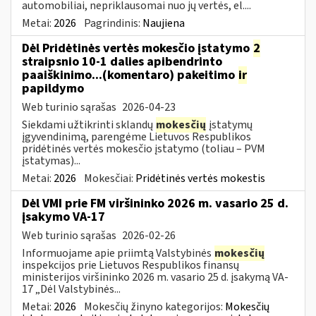
automobiliai, nepriklausomai nuo jų vertės, el....
Metai:
2026
Pagrindinis:
Naujiena
Dėl Pridėtinės vertės mokesčio įstatymo
2
straipsnio 10-1 dalies apibendrinto
paaiškinimo...(komentaro) pakeitimo
ir
papildymo
Web turinio sąrašas
2026-04-23
Siekdami užtikrinti sklandų
mokesčių
įstatymų
įgyvendinimą, parengėme Lietuvos Respublikos
pridėtinės vertės mokesčio įstatymo (toliau – PVM
įstatymas)...
Metai:
2026
Mokesčiai:
Pridėtinės vertės mokestis
Dėl VMI prie FM viršininko 2026 m. vasario 25 d.
įsakymo VA-17
Web turinio sąrašas
2026-02-26
Informuojame apie priimtą Valstybinės
mokesčių
inspekcijos prie Lietuvos Respublikos finansų
ministerijos viršininko 2026 m. vasario 25 d. įsakymą VA-
17 „Dėl Valstybinės...
Metai:
2026
Mokesčių žinyno kategorijos:
Mokesčių