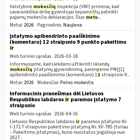
Valstybinė
mokesčių
inspekcija (VMI) primena, kad
savarankiškai dirbę gyventojai nepamirštų pateikti
pajamų mokesčio deklaracijos. Šiuo
metu
...
Metai:
2026
Pagrindinis:
Naujiena
įstatymo apibendrinto paaiškinimo
(komentaro) 12 straipsnio 9 punkto pakeitimo
ir
Web turinio sąrašas
2026-03-18
Informuojame, kad siekdami užtikrinti sklandų
mokesčių
įstatymų įgyvendinimą, parengėme PMĮ[1]
apibendrinto paaiškinimo (komentaro) 1
2
straipsnio 9...
Metai:
2026
Mokesčiai:
Pelno mokestis
Informacinis pranešimas dėl Lietuvos
Respublikos labdaros
ir
paramos įstatymo 7
straipsnio
Web turinio sąrašas
2026-04-16
Lietuvos Respublikos labdaros
ir
paramos įstatymo Nr.
I-172 7 straipsnio pakeitimo įstatymą Nr. XV-785 (toliau
– Pakeitimo įstatymas), kurio nuostatos įsigalioja nuo
2027...