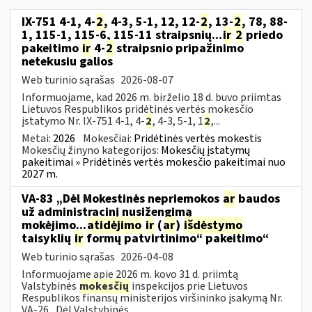
IX-751 4-1, 4-
2
, 4-3, 5-1, 12, 12-
2
, 13-
2
, 78, 88-
1, 115-1, 115-6, 115-11 straipsnių...
ir
2
priedo
pakeitimo
ir
4-
2
straipsnio pripažinimo
netekusiu galios
Web turinio sąrašas
2026-08-07
Informuojame, kad 2026 m. birželio 18 d. buvo priimtas
Lietuvos Respublikos pridėtinės vertės mokesčio
įstatymo Nr. IX-751 4-1, 4-
2
, 4-3, 5-1, 1
2
,...
Metai:
2026
Mokesčiai:
Pridėtinės vertės mokestis
Mokesčių žinyno kategorijos:
Mokesčių įstatymų
pakeitimai » Pridėtinės vertės mokesčio pakeitimai nuo
2027 m.
VA-83 „Dėl Mokestinės nepriemokos
ar
baudos
už administracinį nusižengimą
mokėjimo...
atidėjimo
ir
(
ar
)
išdėstymo
taisyklių
ir
formų patvirtinimo“ pakeitimo“
Web turinio sąrašas
2026-04-08
Informuojame apie 2026 m. kovo 31 d. priimtą
Valstybinės
mokesčių
inspekcijos prie Lietuvos
Respublikos finansų ministerijos viršininko įsakymą Nr.
VA-26 „Dėl Valstybinės...