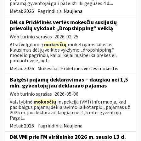
paramą gyventojai gali pateikti iki gegužės 4 d....
Metai:
2026
Pagrindinis:
Naujiena
Dėl su Pridėtinės vertės mokesčiu susijusių
prievolių vykdant „Dropshipping“ veiklą
Web turinio sąrašas
2026-02-25
Atsižvelgdami į
mokesčių
mokėtojams kilusius
klausimus dėl jų veiklos vykdymo „dropshipping“
modelio pagrindu, kai pirkėjai nusiperka prekes el.
parduotuvėje, bet...
Metai:
2026
Mokesčiai:
Pridėtinės vertės mokestis
Baigėsi pajamų deklaravimas – daugiau nei 1,5
mln. gyventojų jau deklaravo pajamas
Web turinio sąrašas
2026-05-06
Valstybinė
mokesčių
inspekcija (VMI) informuoja, kad
pasibaigus pajamų deklaravimo laikotarpiui, pajamas už
2025 m. jau deklaravo daugiau nei 1,5 mln. gyventojų.
Pagal...
Metai:
2026
Pagrindinis:
Naujiena
Dėl VMI prie FM viršininko 2026 m. sausio 13 d.