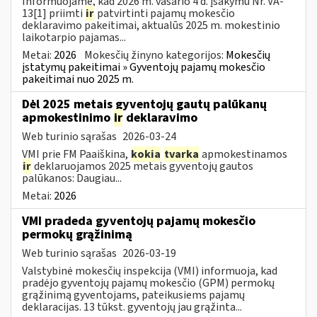
Informuojame, kad 2026 m. vasario 4 d. įsakymu Nr. VA-
13[1] priimti
ir
patvirtinti pajamų mokesčio
deklaravimo pakeitimai, aktualūs 2025 m. mokestinio
laikotarpio pajamas...
Metai:
2026
Mokesčių žinyno kategorijos:
Mokesčių
įstatymų pakeitimai » Gyventojų pajamų mokesčio
pakeitimai nuo 2025 m.
Dėl 2025 metais gyventojų gautų palūkanų
apmokestinimo
ir
deklaravimo
Web turinio sąrašas
2026-03-24
VMI prie FM Paaiškina,
kokia
tvarka
apmokestinamos
ir
deklaruojamos 2025 metais gyventojų gautos
palūkanos: Daugiau...
Metai:
2026
VMI pradeda gyventojų pajamų mokesčio
permokų grąžinimą
Web turinio sąrašas
2026-03-19
Valstybinė mokesčių inspekcija (VMI) informuoja, kad
pradėjo gyventojų pajamų mokesčio (GPM) permokų
grąžinimą gyventojams, pateikusiems pajamų
deklaracijas. 13 tūkst. gyventojų jau grąžinta...