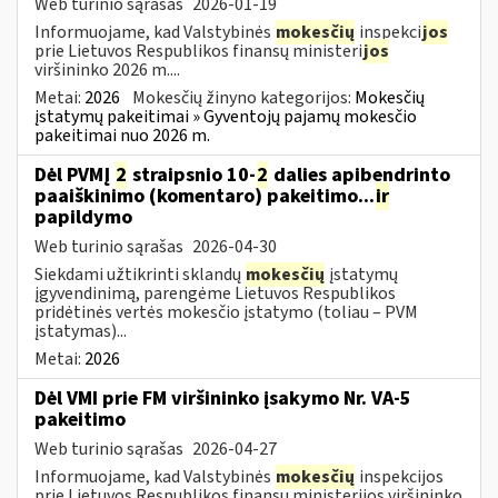
Web turinio sąrašas
2026-01-19
Informuojame, kad Valstybinės
mokesčių
inspekci
jos
prie Lietuvos Respublikos finansų ministeri
jos
viršininko 2026 m....
Metai:
2026
Mokesčių žinyno kategorijos:
Mokesčių
įstatymų pakeitimai » Gyventojų pajamų mokesčio
pakeitimai nuo 2026 m.
Dėl PVMĮ
2
straipsnio 10-
2
dalies apibendrinto
paaiškinimo (komentaro) pakeitimo...
ir
papildymo
Web turinio sąrašas
2026-04-30
Siekdami užtikrinti sklandų
mokesčių
įstatymų
įgyvendinimą, parengėme Lietuvos Respublikos
pridėtinės vertės mokesčio įstatymo (toliau – PVM
įstatymas)...
Metai:
2026
Dėl VMI prie FM viršininko įsakymo Nr. VA-5
pakeitimo
Web turinio sąrašas
2026-04-27
Informuojame, kad Valstybinės
mokesčių
inspekcijos
prie Lietuvos Respublikos finansų ministerijos viršininko