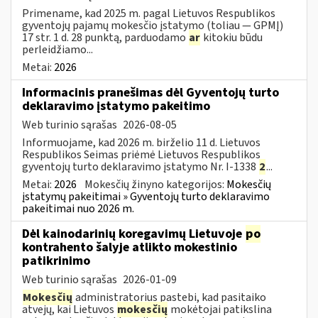
Primename, kad 2025 m. pagal Lietuvos Respublikos
gyventojų pajamų mokesčio įstatymo (toliau — GPMĮ)
17 str. 1 d. 28 punktą, parduodamo
ar
kitokiu būdu
perleidžiamo...
Metai:
2026
Informacinis pranešimas dėl Gyventojų turto
deklaravimo įstatymo pakeitimo
Web turinio sąrašas
2026-08-05
Informuojame, kad 2026 m. birželio 11 d. Lietuvos
Respublikos Seimas priėmė Lietuvos Respublikos
gyventojų turto deklaravimo įstatymo Nr. I-1338
2
...
Metai:
2026
Mokesčių žinyno kategorijos:
Mokesčių
įstatymų pakeitimai » Gyventojų turto deklaravimo
pakeitimai nuo 2026 m.
Dėl kainodarinių koregavimų Lietuvoje
po
kontrahento šalyje atlikto mokestinio
patikrinimo
Web turinio sąrašas
2026-01-09
Mokesčių
administratorius pastebi, kad pasitaiko
atvejų, kai Lietuvos
mokesčių
mokėtojai patikslina