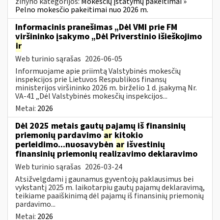
žinyno kategorijos:
Mokesčių įstatymų pakeitimai »
Pelno mokesčio pakeitimai nuo 2026 m.
Informacinis pranešimas „Dėl VMI prie FM
viršininko įsakymo „Dėl Priverstinio išieškojimo
ir
Web turinio sąrašas
2026-06-05
Informuojame apie priimtą Valstybinės mokesčių
inspekcijos prie Lietuvos Respublikos finansų
ministerijos viršininko 2026 m. birželio 1 d. įsakymą Nr.
VA-41 „Dėl Valstybinės mokesčių inspekcijos...
Metai:
2026
Dėl 2025 metais gautų pajamų iš finansinių
priemonių pardavimo
ar
kitokio
perleidimo...nuosavybėn
ar
išvestinių
finansinių priemonių realizavimo deklaravimo
Web turinio sąrašas
2026-03-24
Atsižvelgdami į gaunamus gyventojų paklausimus bei
vykstantį 2025 m. laikotarpiu gautų pajamų deklaravimą,
teikiame paaiškinimą dėl pajamų iš finansinių priemonių
pardavimo...
Metai:
2026