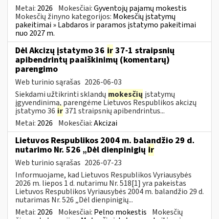
Metai:
2026
Mokesčiai:
Gyventojų pajamų mokestis
Mokesčių žinyno kategorijos:
Mokesčių įstatymų
pakeitimai » Labdaros ir paramos įstatymo pakeitimai
nuo 2027 m.
Dėl Akcizų įstatymo 36
ir
37-1 straipsnių
apibendrintų paaiškinimų (komentarų)
parengimo
Web turinio sąrašas
2026-06-03
Siekdami užtikrinti sklandų
mokesčių
įstatymų
įgyvendinimą, parengėme Lietuvos Respublikos akcizų
įstatymo 36
ir
371 straipsnių apibendrintus...
Metai:
2026
Mokesčiai:
Akcizai
Lietuvos Respublikos 2004 m. balandžio 29 d.
nutarimo Nr. 526 „Dėl dienpinigių
ir
Web turinio sąrašas
2026-07-23
Informuojame, kad Lietuvos Respublikos Vyriausybės
2026 m. liepos 1 d. nutarimu Nr. 518[1] yra pakeistas
Lietuvos Respublikos Vyriausybės 2004 m. balandžio 29 d.
nutarimas Nr. 526 „Dėl dienpinigių...
Metai:
2026
Mokesčiai:
Pelno mokestis
Mokesčių