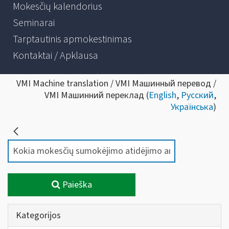
Mokesčių kalendorius
Seminarai
Tarptautinis apmokestinimas
Kontaktai / Apklausa
VMI Machine translation / VMI Машинный перевод /
VMI Машинний переклад (
English
,
Русский
,
Українська
)
Paieška
Kategorijos