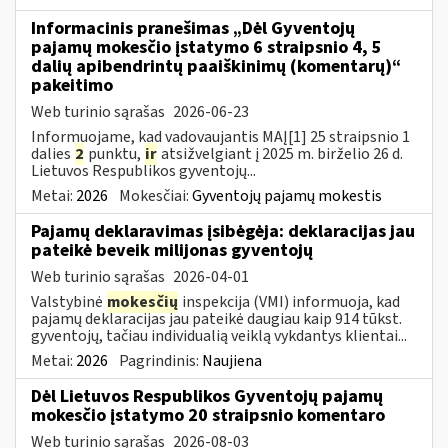
Informacinis pranešimas „Dėl Gyventojų
pajamų mokesčio įstatymo 6 straipsnio 4, 5
dalių apibendrintų paaiškinimų (komentarų)“
pakeitimo
Web turinio sąrašas
2026-06-23
Informuojame, kad vadovaujantis MAĮ[1] 25 straipsnio 1
dalies
2
punktu,
ir
atsižvelgiant į 2025 m. birželio 26 d.
Lietuvos Respublikos gyventojų...
Metai:
2026
Mokesčiai:
Gyventojų pajamų mokestis
Pajamų deklaravimas įsibėgėja: deklaracijas jau
pateikė beveik milijonas gyventojų
Web turinio sąrašas
2026-04-01
Valstybinė
mokesčių
inspekcija (VMI) informuoja, kad
pajamų deklaracijas jau pateikė daugiau kaip 914 tūkst.
gyventojų, tačiau individualią veiklą vykdantys klientai...
Metai:
2026
Pagrindinis:
Naujiena
Dėl Lietuvos Respublikos Gyventojų pajamų
mokesčio įstatymo 20 straipsnio komentaro
Web turinio sąrašas
2026-08-03