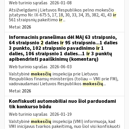
Web turinio sąrašas
2026-01-08
Atsižvelgdami į Lietuvos Respublikos pelno mokesčio
įstatymo Nr. IX-675 5, 17, 18, 30, 33, 34, 35, 382, 41, 43
ir
561 straipsnių pakeitimo
ir
...
Metai:
2026
Informacinis pranešimas dėl MAĮ 63 straipsnio,
64 straipsnio
2
dalies
ir
95 straipsnio...1 dalies
3 punkto, 102 straipsnio pavadinimo
ir
1
dalies, 106 straipsnio 1 dalies...1
ir
3 punktų
apibendrinti paaiškinimų (komentarų)
Web turinio sąrašas
2026-06-03
Valstybinė
mokesčių
inspekcija prie Lietuvos
Respublikos finansų ministerijos (toliau — VMI prie FM),
vadovaudamasi Lietuvos Respublikos
mokesčių
...
Metai:
2026
Konfiskuoti automobiliai nuo šiol parduodami
tik konkurso būdu
Web turinio sąrašas
2026-01-19
Valstybinė
mokesčių
inspekcija (VMI) informuoja, kad
VMI inicijavus tvarkos pakeitimą, nuo šiol visi konfiskuoti