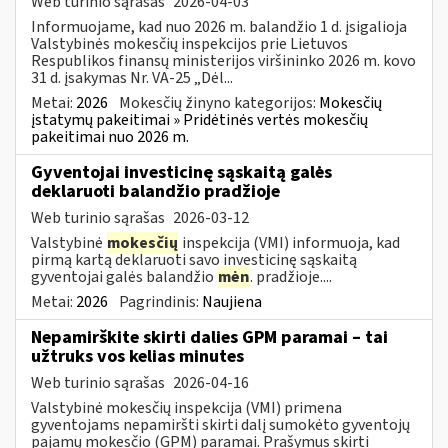
Web turinio sąrašas
2026-04-03
Informuojame, kad nuo 2026 m. balandžio 1 d. įsigalioja
Valstybinės mokesčių inspekcijos prie Lietuvos
Respublikos finansų ministerijos viršininko 2026 m. kovo
31 d. įsakymas Nr. VA-25 „Dėl...
Metai:
2026
Mokesčių žinyno kategorijos:
Mokesčių
įstatymų pakeitimai » Pridėtinės vertės mokesčių
pakeitimai nuo 2026 m.
Gyventojai investicinę sąskaitą galės
deklaruoti balandžio pradžioje
Web turinio sąrašas
2026-03-12
Valstybinė
mokesčių
inspekcija (VMI) informuoja, kad
pirmą kartą deklaruoti savo investicinę sąskaitą
gyventojai galės balandžio
mėn
. pradžioje....
Metai:
2026
Pagrindinis:
Naujiena
Nepamirškite skirti dalies GPM paramai – tai
užtruks vos kelias minutes
Web turinio sąrašas
2026-04-16
Valstybinė mokesčių inspekcija (VMI) primena
gyventojams nepamiršti skirti dalį sumokėto gyventojų
pajamų mokesčio (GPM) paramai. Prašymus skirti