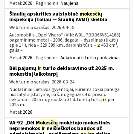
Metai:
2026
Pagrindinis:
Naujiena
Šiaulių apskrities valstybinė
mokesčių
inspekcija (toliau — Šiaulių AVMI) skelbia
Web turinio sąrašas
2026-04-15
Automobilis „Opel Vivaro“ (VIN: W0LJ7BDB66V614168)
pagaminimo metai – 2006, degalai – dyzelinas (likutis
apie 1 l.), rida – 329 399 km., darbinis tūris –
2
463 cm³,
galia –...
Metai:
2026
Pagrindinis:
Aukcionai ir turto pardavimai
Dėl pajamų
ir
turto deklaravimo už 2025 m.
mokestinį laikotarpį
Web turinio sąrašas
2026-03-24
Nuolatiniai Lietuvos gyventojai, kuriems tokia pareiga
nustatyta įstatyme, iki š. m. gegužės 4 d. privalo
deklaruoti 2025 m. gruodžio 31 d. turėtą turtą
ir
per
2025 m....
Metai:
2026
VA-92 „Dėl
Mokesčių
mokėtojo mokestinės
nepriemokos
ir
neišieškotos baudos už