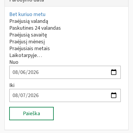
Bet kuriuo metu
Praėjusią valandą
Paskutines 24 valandas
Praėjusią savaitę
Praėjusį mėnesį
Praėjusiais metais
Laikotarpyje…
Nuo
Iki
Paieška