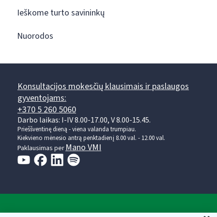
Ieškome turto savininkų
Nuorodos
Konsultacijos mokesčių klausimais ir paslaugos
gyventojams:
+370 5 260 5060
Darbo laikas: I-IV 8.00-17.00, V 8.00-15.45.
Prieššventinę dieną - viena valanda trumpiau.
Kiekvieno mėnesio antrą penktadienį 8.00 val. - 12.00 val.
Mano VMI
Paklausimas per
Valstybinė mokesčių inspekcija prie Lietuvos