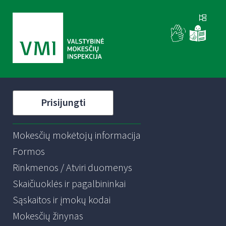
Prisijungti
Mokesčių mokėtojų informacija
Formos
Rinkmenos / Atviri duomenys
Skaičiuoklės ir pagalbininkai
Sąskaitos ir įmokų kodai
Mokesčių žinynas