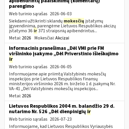
apibendrintų paaiškinimų (komentarų)
parengimo
Web turinio sąrašas
2026-06-03
Siekdami užtikrinti sklandų
mokesčių
įstatymų
įgyvendinimą, parengėme Lietuvos Respublikos akcizų
įstatymo 36
ir
371 straipsnių apibendrintus...
Metai:
2026
Mokesčiai:
Akcizai
Informacinis pranešimas „Dėl VMI prie FM
viršininko įsakymo „Dėl Priverstinio išieškojimo
ir
Web turinio sąrašas
2026-06-05
Informuojame apie priimtą Valstybinės mokesčių
inspekcijos prie Lietuvos Respublikos finansų
ministerijos viršininko 2026 m. birželio 1 d. įsakymą Nr.
VA-41 „Dėl Valstybinės mokesčių inspekcijos...
Metai:
2026
Lietuvos Respublikos 2004 m. balandžio 29 d.
nutarimo Nr. 526 „Dėl dienpinigių
ir
Web turinio sąrašas
2026-07-23
Informuojame, kad Lietuvos Respublikos Vyriausybės