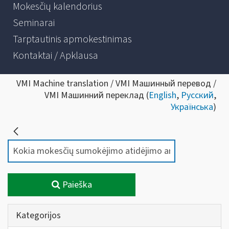
Mokesčių kalendorius
Seminarai
Tarptautinis apmokestinimas
Kontaktai / Apklausa
VMI Machine translation / VMI Машинный перевод /
VMI Машинний переклад (
English
,
Русский
,
Українська
)
Paieška
Kategorijos