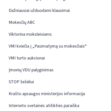
Dažniausiai užduodami klausimai
Mokesčių ABC
Viktorina moksleiviams
VMI kviečia į „Pasimatymą su mokesčiais“
VMI turto aukcionai
Įmonių VDU palyginimas
STOP šešėliui
Krašto apsaugos ministerijos informacija
Interneto svetainės atitikties paraiška