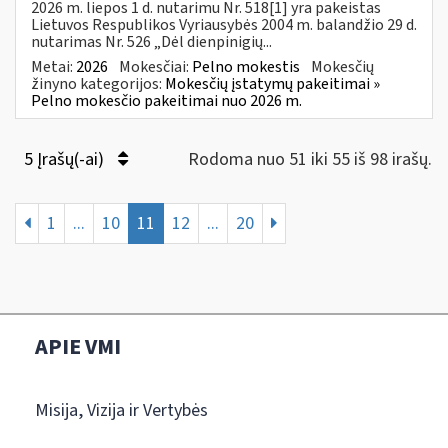
2026 m. liepos 1 d. nutarimu Nr. 518[1] yra pakeistas
Lietuvos Respublikos Vyriausybės 2004 m. balandžio 29 d.
nutarimas Nr. 526 „Dėl dienpinigių...
Metai:
2026
Mokesčiai:
Pelno mokestis
Mokesčių
žinyno kategorijos:
Mokesčių įstatymų pakeitimai »
Pelno mokesčio pakeitimai nuo 2026 m.
5 Įrašų(-ai)
Rodoma nuo 51 iki 55 iš 98 irašų.
1
...
10
11
12
...
20
APIE VMI
Misija, Vizija ir Vertybės