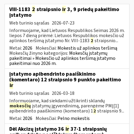
VIII-1183
2
straipsnio
ir
3, 9 priedų pakeitimo
įstatymo
Web turinio sąrašas
2026-07-23
Informuojame, kad Lietuvos Respublikos Seimas 2026 m.
liepos 7 dieną priėmė: Lietuvos Respublikos mokesčio už
aplinkos teršimą įstatymo Nr. VIII-1183
2
straipsnio...
Metai:
2026
Mokesčiai:
Mokestis už aplinkos teršimą
Mokesčių žinyno kategorijos:
Mokesčių įstatymų
pakeitimai » Mokesčio už aplinkos teršimą įstatymo
pakeitimai nuo 2026 m.
įstatymo apibendrinto paaiškinimo
(komentaro) 12 straipsnio 9 punkto pakeitimo
ir
Web turinio sąrašas
2026-03-18
Informuojame, kad siekdami užtikrinti sklandų
mokesčių
įstatymų įgyvendinimą, parengėme PMĮ[1]
apibendrinto paaiškinimo (komentaro) 1
2
straipsnio 9...
Metai:
2026
Mokesčiai:
Pelno mokestis
Dėl Akcizų įstatymo 36
ir
37-1 straipsnių