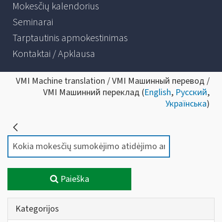
Mokesčių kalendorius
Seminarai
Tarptautinis apmokestinimas
Kontaktai / Apklausa
VMI Machine translation / VMI Машинный перевод /
VMI Машинний переклад (
English
,
Русский
,
Українська
)
Paieška
Kategorijos