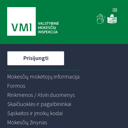
Prisijungti
Mokesčių mokėtojų informacija
Formos
Rinkmenos / Atviri duomenys
Skaičiuoklės ir pagalbininkai
Sąskaitos ir įmokų kodai
Mokesčių žinynas