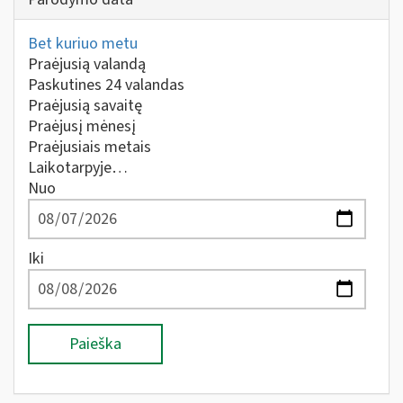
Bet kuriuo metu
Praėjusią valandą
Paskutines 24 valandas
Praėjusią savaitę
Praėjusį mėnesį
Praėjusiais metais
Laikotarpyje…
Nuo
Iki
Paieška