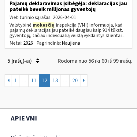
Pajamų deklaravimas įsibėgėja: deklaracijas jau
pateikė beveik milijonas gyventojų
Web turinio sąrašas
2026-04-01
Valstybinė
mokesčių
inspekcija (VMI) informuoja, kad
pajamų deklaracijas jau pateikė daugiau kaip 914 tūkst.
gyventojų, tačiau individualią veiklą vykdantys klientai...
Metai:
2026
Pagrindinis:
Naujiena
5 Įrašų(-ai)
Rodoma nuo 56 iki 60 iš 99 irašų.
1
...
11
12
13
...
20
APIE VMI