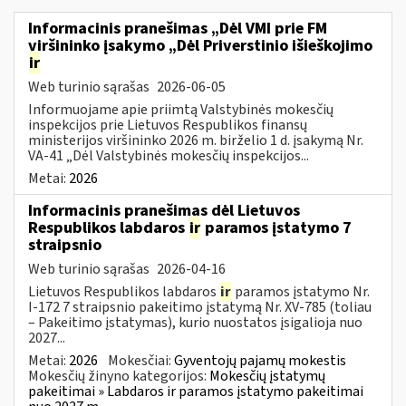
Informacinis pranešimas „Dėl VMI prie FM
viršininko įsakymo „Dėl Priverstinio išieškojimo
ir
Web turinio sąrašas
2026-06-05
Informuojame apie priimtą Valstybinės mokesčių
inspekcijos prie Lietuvos Respublikos finansų
ministerijos viršininko 2026 m. birželio 1 d. įsakymą Nr.
VA-41 „Dėl Valstybinės mokesčių inspekcijos...
Metai:
2026
Informacinis pranešimas dėl Lietuvos
Respublikos labdaros
ir
paramos įstatymo 7
straipsnio
Web turinio sąrašas
2026-04-16
Lietuvos Respublikos labdaros
ir
paramos įstatymo Nr.
I-172 7 straipsnio pakeitimo įstatymą Nr. XV-785 (toliau
– Pakeitimo įstatymas), kurio nuostatos įsigalioja nuo
2027...
Metai:
2026
Mokesčiai:
Gyventojų pajamų mokestis
Mokesčių žinyno kategorijos:
Mokesčių įstatymų
pakeitimai » Labdaros ir paramos įstatymo pakeitimai