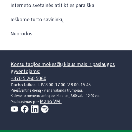
Interneto svetainės atitikties paraiška
Ieškome turto savininkų
Nuorodos
Konsultacijos mokesčių klausimais ir paslaugos
gyventojams:
+370 5 260 5060
Darbo laikas: I-IV 8.00-17.00, V 8.00-15.45.
Prieššventinę dieną - viena valanda trumpiau.
Kiekvieno mėnesio antrą penktadienį 8.00 val. - 12.00 val.
Mano VMI
Paklausimas per