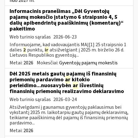
nuo 2027 m.
Informacinis pranešimas „Dėl Gyventojų
pajamų mokesčio įstatymo 6 straipsnio 4, 5
dalių apibendrintų paaiškinimų (komentarų)“
pakeitimo
Web turinio sąrašas
2026-06-23
Informuojame, kad vadovaujantis MAĮ[1] 25 straipsnio 1
dalies
2
punktu,
ir
atsižvelgiant į 2025 m. birželio 26 d.
Lietuvos Respublikos gyventojų...
Metai:
2026
Mokesčiai:
Gyventojų pajamų mokestis
Dėl 2025 metais gautų pajamų iš finansinių
priemonių pardavimo
ar
kitokio
perleidimo...nuosavybėn
ar
išvestinių
finansinių priemonių realizavimo deklaravimo
Web turinio sąrašas
2026-03-24
Atsižvelgdami į gaunamus gyventojų paklausimus bei
vykstantį 2025 m. laikotarpiu gautų pajamų deklaravimą,
teikiame paaiškinimą dėl pajamų iš finansinių priemonių
pardavimo...
Metai:
2026