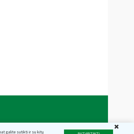
Uždar
t galite sutikti ir su kitų