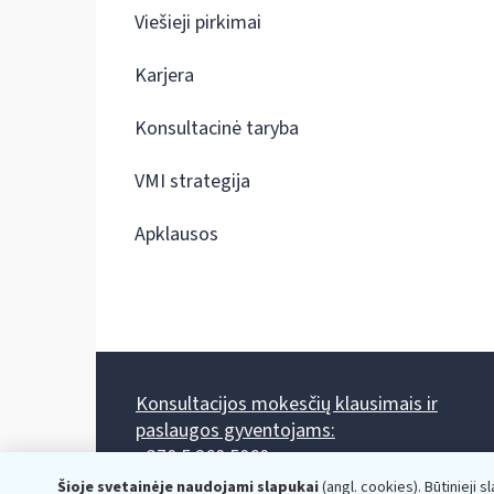
Viešieji pirkimai
Karjera
Konsultacinė taryba
VMI strategija
Apklausos
Konsultacijos mokesčių klausimais ir
paslaugos gyventojams:
+370 5 260 5060
Darbo laikas: I-IV 8.00-17.00, V 8.00-15.45.
Šioje svetainėje naudojami slapukai
(angl. cookies). Būtinieji s