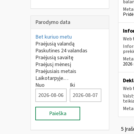
balan
Metai
Pridė
Parodymo data
Info
Bet kuriuo metu
Web t
Praėjusią valandą
Infor
Paskutines 24 valandas
preki
Praėjusią savaitę
Metai
Praėjusį mėnesį
2026 
Praėjusiais metais
Laikotarpyje…
Dekl
Nuo
Iki
Web t
Valst
teikia
Metai
Paieška
5 Įraš