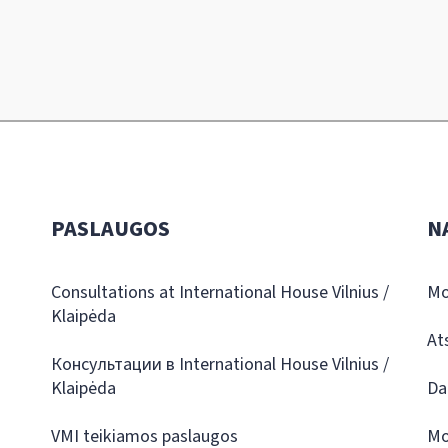
PASLAUGOS
N
Consultations at International House Vilnius /
Mo
Klaipėda
At
Консультации в International House Vilnius /
Klaipėda
Da
VMI teikiamos paslaugos
Mo