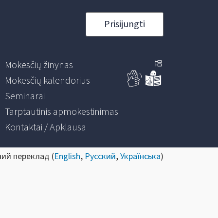
Prisijungti
Mokesčių žinynas
Mokesčių kalendorius
Seminarai
Tarptautinis apmokestinimas
Kontaktai / Apklausa
ний переклад (
English
,
Русский
,
Українська
)