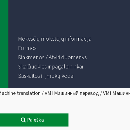
Mokesčių mokėtojų informacija
Formos
Rinkmenos / Atviri duomenys
Skaičiuoklės ir pagalbininkai
Sąskaitos ir įmokų kodai
Machine translation / VMI Машинный перевод / VMI Машин
Paieška