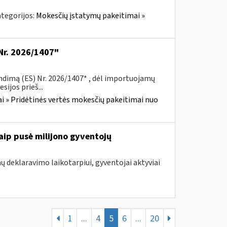
tegorijos:
Mokesčių įstatymų pakeitimai »
Nr. 2026/1407"
ndimą (ES) Nr. 2026/1407* , dėl importuojamų
ijos prieš...
i » Pridėtinės vertės mokesčių pakeitimai nuo
aip pusė milijono gyventojų
ų deklaravimo laikotarpiui, gyventojai aktyviai
1
...
4
5
6
...
20