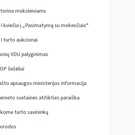
ktorina moksleiviams
I kviečia į „Pasimatymą su mokesčiais“
I turto aukcionai
onių VDU palyginimas
OP šešėliui
ašto apsaugos ministerijos informacija
terneto svetainės atitikties paraiška
škome turto savininkų
orodos