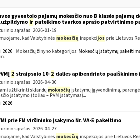
uvos gyventojo pajamų mokesčio nuo B klasės pajamų d
..užpildymo
ir
pateikimo tvarkos aprašo patvirtinimo p
urinio sąrašas
2026-01-19
muojame, kad Valstybinės
mokesčių
inspekci
jos
prie Lietuvos Re
:
2026
Mokesčių žinyno kategorijos:
Mokesčių įstatymų pakeitima
m.
PVMĮ
2
straipsnio 10-
2
dalies apibendrinto paaiškinimo 
urinio sąrašas
2026-04-30
ami užtikrinti sklandų
mokesčių
įstatymų įgyvendinimą, parengė
čio įstatymo (toliau – PVM įstatymas)...
:
2026
VMI prie FM viršininko įsakymo Nr. VA-5 pakeitimo
urinio sąrašas
2026-04-27
muojame, kad Valstybinės
mokesčių
inspekcijos prie Lietuvos Re