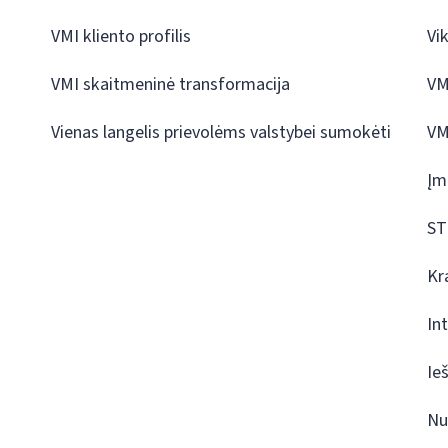
VMI kliento profilis
Vi
VMI skaitmeninė transformacija
VM
Vienas langelis prievolėms valstybei sumokėti
VM
Įm
ST
Kr
In
Ie
Nu