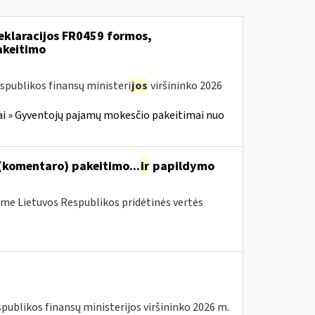
eklaracijos FR0459 formos,
akeitimo
spublikos finansų ministeri
jos
viršininko 2026
i » Gyventojų pajamų mokesčio pakeitimai nuo
(komentaro) pakeitimo...
ir
papildymo
me Lietuvos Respublikos pridėtinės vertės
spublikos finansų ministerijos viršininko 2026 m.