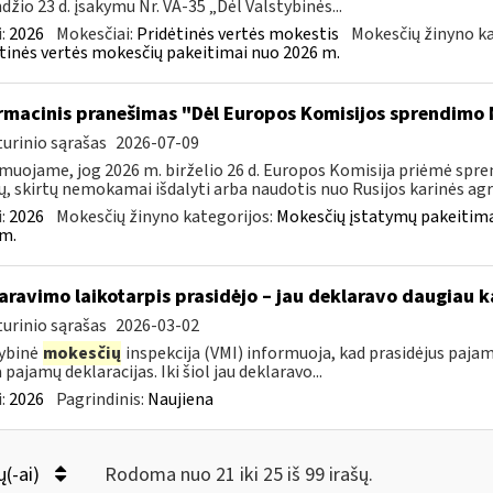
džio 23 d. įsakymu Nr. VA-35 „Dėl Valstybinės...
:
2026
Mokesčiai:
Pridėtinės vertės mokestis
Mokesčių žinyno ka
tinės vertės mokesčių pakeitimai nuo 2026 m.
rmacinis pranešimas "Dėl Europos Komisijos sprendimo 
urinio sąrašas
2026-07-09
muojame, jog 2026 m. birželio 26 d. Europos Komisija priėmė spre
ų, skirtų nemokamai išdalyti arba naudotis nuo Rusijos karinės agres
:
2026
Mokesčių žinyno kategorijos:
Mokesčių įstatymų pakeitima
m.
aravimo laikotarpis prasidėjo – jau deklaravo daugiau k
urinio sąrašas
2026-03-02
ybinė
mokesčių
inspekcija (VMI) informuoja, kad prasidėjus pajam
 pajamų deklaracijas. Iki šiol jau deklaravo...
:
2026
Pagrindinis:
Naujiena
ų(-ai)
Rodoma nuo 21 iki 25 iš 99 irašų.