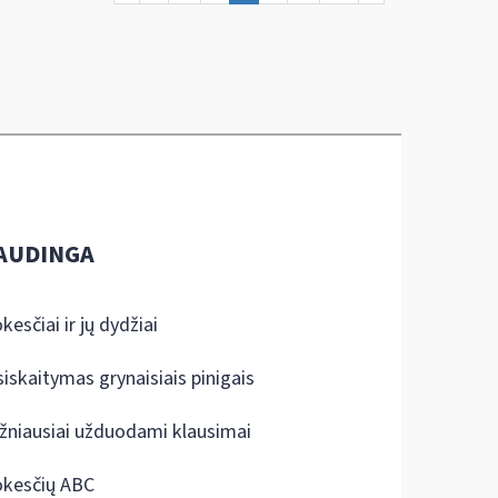
AUDINGA
kesčiai ir jų dydžiai
siskaitymas grynaisiais pinigais
žniausiai užduodami klausimai
kesčių ABC