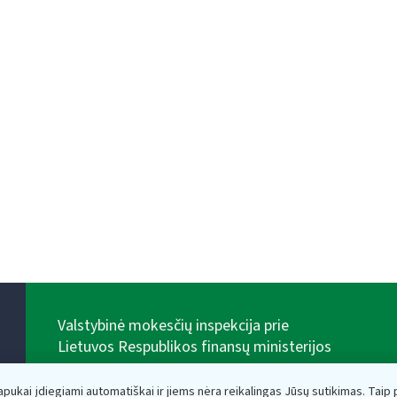
Valstybinė mokesčių inspekcija prie
Lietuvos Respublikos finansų ministerijos
Biudžetinė įstaiga. Juridinio asmens kodas — 188659752,
adresas: Vasario 16-osios g. 14, 01107 Vilnius, Lietuva,
lapukai įdiegiami automatiškai ir jiems nėra reikalingas Jūsų sutikimas. Taip pa