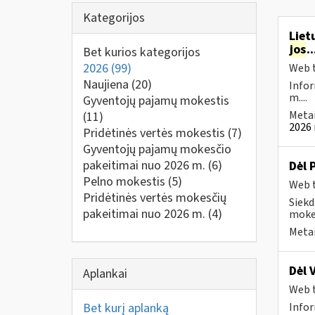
Kategorijos
Liet
jos
.
Bet kurios kategorijos
2026
(99)
Web t
Naujiena
(20)
Infor
m....
Gyventojų pajamų mokestis
Metai
(11)
2026 
Pridėtinės vertės mokestis
(7)
Gyventojų pajamų mokesčio
pakeitimai nuo 2026 m.
(6)
Dėl 
Pelno mokestis
(5)
Web t
Pridėtinės vertės mokesčių
Siekd
pakeitimai nuo 2026 m.
(4)
mokes
Metai
Dėl 
Aplankai
Web t
Bet kurį aplanką
Infor