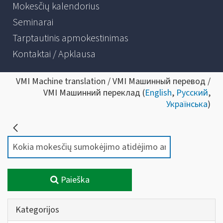
Mokesčių kalendorius
Seminarai
Tarptautinis apmokestinimas
Kontaktai / Apklausa
VMI Machine translation / VMI Машинный перевод /
VMI Машинний переклад (
English
,
Русский
,
Українська
)
Paieška
Kategorijos