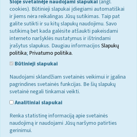
Šioje svetainėje naudojami slapukai
(angl.
cookies). Būtinieji slapukai įdiegiami automatiškai
ir jiems nėra reikalingas Jūsų sutikimas. Taip pat
galite sutikti ir su kitų slapukų naudojimu. Savo
sutikimą bet kada galėsite atšaukti pakeisdami
interneto naršyklės nustatymus ir ištrindami
įrašytus slapukus. Daugiau informacijos
Slapukų
politika
;
Privatumo politika.
Būtinieji slapukai
Naudojami sklandžiam svetainės veikimui ir įgalina
pagrindines svetainės funkcijas. Be šių slapukų
svetainė negali tinkamai veikti.
Analitiniai slapukai
Renka statistinę informaciją apie svetainės
naudojimą ir naudojami Jūsų naršymo patirties
gerinimui.