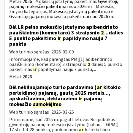
Metai:
2026
Mokesčių įstatymų pakeitimai:
Gyventojų
pajamų mokesčio pakeitimai nuo 2026 m.
Mokesčių
žinyno kategorijos:
Mokesčių įstatymų pakeitimai »
Gyventojų pajamų mokesčio pakeitimai nuo 2026 m.
Dėl LR pelno mokesčio įstatymo apibendrinto
paaiškinimo (komentaro) 3 straipsnio
2
...dalies
5 punkto pakeitimo
ir
papildymo nauju 7
punktu
Web turinio sąrašas
2026-02-09
Informuojame, kad parengtas PMĮ[1] apibendrinto
paaiškinimo (komentaro) 3 straipsnio
2
dalies 5 punkto
pakeitimas
ir
papildymas nauju 7 punktu,...
Metai:
2026
Dėl nekilnojamojo turto pardavimo (
ar
kitokio
perleidimo) pajamų, gautų 2025 metais...,
apskaičiavimo, deklaravimo
ir
pajamų
mokesčio
sumokėjimo
Web turinio sąrašas
2026-03-26
Primename, kad 2025 m. pagal Lietuvos Respublikos
gyventojų pajamų mokesčio įstatymo (toliau — GPMĮ)
17 str. 1 d. 28 punktą, parduodamo
ar
kitokiu būdu