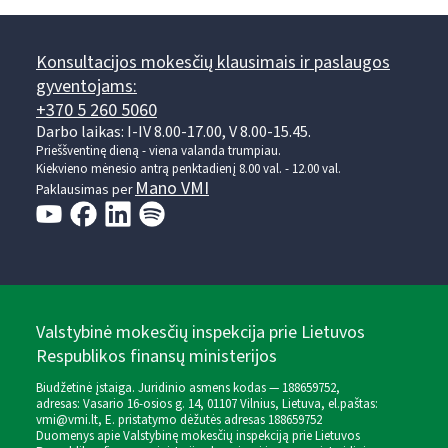
Konsultacijos mokesčių klausimais ir paslaugos
gyventojams:
+370 5 260 5060
Darbo laikas: I-IV 8.00-17.00, V 8.00-15.45.
Prieššventinę dieną - viena valanda trumpiau.
Kiekvieno mėnesio antrą penktadienį 8.00 val. - 12.00 val.
Mano VMI
Paklausimas per
Valstybinė mokesčių inspekcija prie Lietuvos
Respublikos finansų ministerijos
Biudžetinė įstaiga. Juridinio asmens kodas — 188659752,
adresas: Vasario 16-osios g. 14, 01107 Vilnius, Lietuva, el.paštas:
vmi@vmi.lt
, E. pristatymo dėžutės adresas 188659752
Duomenys apie Valstybinę mokesčių inspekciją prie Lietuvos