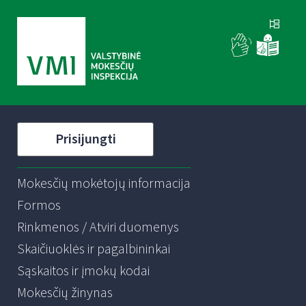
Prisijungti
Mokesčių mokėtojų informacija
Formos
Rinkmenos / Atviri duomenys
Skaičiuoklės ir pagalbininkai
Sąskaitos ir įmokų kodai
Mokesčių žinynas