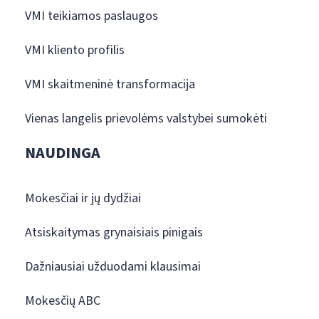
VMI teikiamos paslaugos
VMI kliento profilis
VMI skaitmeninė transformacija
Vienas langelis prievolėms valstybei sumokėti
NAUDINGA
Mokesčiai ir jų dydžiai
Atsiskaitymas grynaisiais pinigais
Dažniausiai užduodami klausimai
Mokesčių ABC