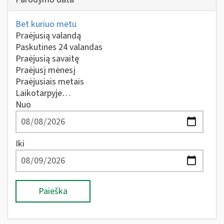
Bet kuriuo metu
Praėjusią valandą
Paskutines 24 valandas
Praėjusią savaitę
Praėjusį mėnesį
Praėjusiais metais
Laikotarpyje…
Nuo
Iki
Paieška