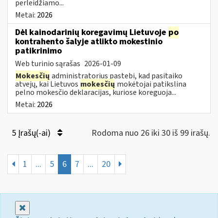
perleidžiamo...
Metai:
2026
Dėl kainodarinių koregavimų Lietuvoje
po
kontrahento šalyje atlikto mokestinio
patikrinimo
Web turinio sąrašas
2026-01-09
Mokesčių
administratorius pastebi, kad pasitaiko
atvejų, kai Lietuvos
mokesčių
mokėtojai patikslina
pelno mokesčio deklaracijas, kuriose koreguoja...
Metai:
2026
5 Įrašų(-ai)
Rodoma nuo 26 iki 30 iš 99 irašų.
1
...
5
6
7
...
20
Uždaryti