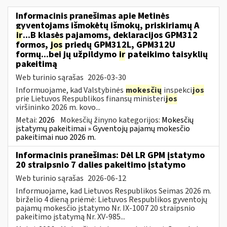
Informacinis pranešimas apie Metinės
gyventojams išmokėtų išmokų, priskiriamų A
ir
...B klasės pajamoms, deklaracijos GPM312
formos,
jos
priedų GPM312L, GPM312U
formų...bei jų užpildymo
ir
pateikimo taisyklių
pakeitimą
Web turinio sąrašas
2026-03-30
Informuojame, kad Valstybinės
mokesčių
inspekci
jos
prie Lietuvos Respublikos finansų ministeri
jos
viršininko 2026 m. kovo...
Metai:
2026
Mokesčių žinyno kategorijos:
Mokesčių
įstatymų pakeitimai » Gyventojų pajamų mokesčio
pakeitimai nuo 2026 m.
Informacinis pranešimas: Dėl LR GPM įstatymo
20 straipsnio 7 dalies pakeitimo įstatymo
Web turinio sąrašas
2026-06-12
Informuojame, kad Lietuvos Respublikos Seimas 2026 m.
birželio 4 dieną priėmė: Lietuvos Respublikos gyventojų
pajamų mokesčio įstatymo Nr. IX-1007 20 straipsnio
pakeitimo įstatymą Nr. XV-985...