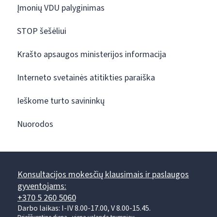
Įmonių VDU palyginimas
STOP šešėliui
Krašto apsaugos ministerijos informacija
Interneto svetainės atitikties paraiška
Ieškome turto savininkų
Nuorodos
Konsultacijos mokesčių klausimais ir paslaugos
gyventojams:
+370 5 260 5060
Darbo laikas: I-IV 8.00-17.00, V 8.00-15.45.