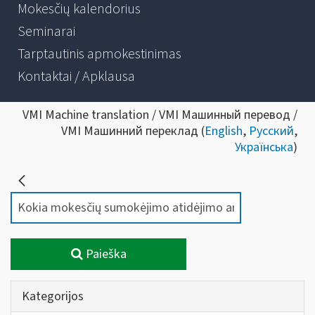
Mokesčių kalendorius
Seminarai
Tarptautinis apmokestinimas
Kontaktai / Apklausa
VMI Machine translation / VMI Машинный перевод /
VMI Машинний переклад (
English
,
Русский
,
Українська
)
Paieška
Kategorijos