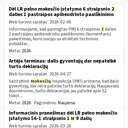
Dėl LR pelno mokesčio įstatymo 6 straipsnio
2
dalies 1 pastraipos apibendrinto paaiškinimo
Web turinio sąrašas
2026-02-06
Informuojame, kad parengtas PMĮ 6 straipsnio
2
dalies
1 pastraipos apibendrinto paaiškinimo (komentaro)
pakeitimas, kuris susijęs su atliktais techninio
pobūdžio...
Metai:
2026
Artėja terminas: dalis gyventojų dar nepateikė
turto deklaracijų
Web turinio sąrašas
2026-04-27
Valstybinė
mokesčių
inspekcija (VMI) primena, kad dalis
gyventojų, dar nėra pateikę turto deklaracijų. Naujausiais
duomenimis, turto deklaracijas jau pateikė apie 52
tūkst....
Metai:
2026
Pagrindinis:
Naujiena
Informacinis pranešimas dėl LR pelno mokesčio
įstatymo 56-1 straipsnio 1
ir
9 dalių
Web turinio sąrašas
2026-03-26