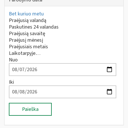
Bet kuriuo metu
Praėjusią valandą
Paskutines 24 valandas
Praėjusią savaitę
Praėjusį mėnesį
Praėjusiais metais
Laikotarpyje…
Nuo
Iki
Paieška