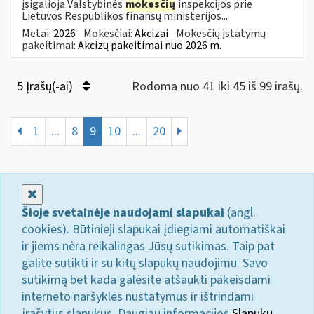
įsigalioja Valstybinės
mokesčių
inspekcijos prie
Lietuvos Respublikos finansų ministerijos...
Metai:
2026
Mokesčiai:
Akcizai
Mokesčių įstatymų
pakeitimai:
Akcizų pakeitimai nuo 2026 m.
5 Įrašų(-ai)
Rodoma nuo 41 iki 45 iš 99 irašų.
1
...
8
9
10
...
20
Uždaryti
Šioje svetainėje naudojami slapukai
(angl.
cookies). Būtinieji slapukai įdiegiami automatiškai
ir jiems nėra reikalingas Jūsų sutikimas. Taip pat
galite sutikti ir su kitų slapukų naudojimu. Savo
sutikimą bet kada galėsite atšaukti pakeisdami
interneto naršyklės nustatymus ir ištrindami
įrašytus slapukus. Daugiau informacijos
Slapukų