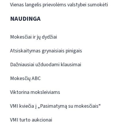
Vienas langelis prievolėms valstybei sumokėti
NAUDINGA
Mokesčiai ir jų dydžiai
Atsiskaitymas grynaisiais pinigais
Dažniausiai užduodami klausimai
Mokesčių ABC
Viktorina moksleiviams
VMI kviečia į „Pasimatymą su mokesčiais“
VMI turto aukcionai