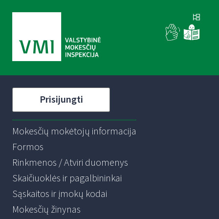
Prisijungti
Mokesčių mokėtojų informacija
Formos
Rinkmenos / Atviri duomenys
Skaičiuoklės ir pagalbininkai
Sąskaitos ir įmokų kodai
Mokesčių žinynas