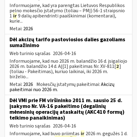
Informuojame, kad yra parengtas Lietuvos Respublikos
pelno mokesčio įstatymo (toliau – PMĮ) 56-1 straipsnio
1
ir
9 dalių apibendrinti paaiškinimai (komentarai),
kurie...
Metai:
2026
Dėl akcizų tarifo pastoviosios dalies gazoliams
sumažinimo
Web turinio sąrašas
2026-04-16
Informuojame, kad nuo 2026 m. balandžio 16 d. įsigaliojo
2026 m. balandžio 14 d. AĮ[1] pakeitimas Nr. XV-811[
2
]
(toliau - Pakeitimas), kuriuo laikinai, iki 2026 m.
birželio...
Metai:
2026
Mokesčių įstatymų pakeitimai:
Akcizų
pakeitimai nuo 2026 m.
Dėl VMI prie FM viršininko 2011 m. sausio 25 d.
įsakymo Nr. VA-16 pakeitimo (degalinių
mėnesinių operacijų ataskaitų (AKC410 formų)
teikimo panaikinimas)
Web turinio sąrašas
2026-04-16
Informuojame, kad buvo priimtas
ir
2026 m. gegužės 1 d.