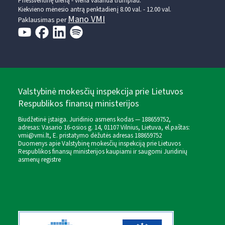
Prieššventinę dieną - viena valanda trumpiau.
Kiekvieno mėnesio antrą penktadienį 8.00 val. - 12.00 val.
Mano VMI
Paklausimas per
Valstybinė mokesčių inspekcija prie Lietuvos
Respublikos finansų ministerijos
Biudžetinė įstaiga. Juridinio asmens kodas — 188659752,
adresas: Vasario 16-osios g. 14, 01107 Vilnius, Lietuva, el.paštas:
vmi@vmi.lt
, E. pristatymo dėžutės adresas 188659752
Duomenys apie Valstybinę mokesčių inspekciją prie Lietuvos
Respublikos finansų ministerijos kaupiami ir saugomi Juridinių
asmenų registre