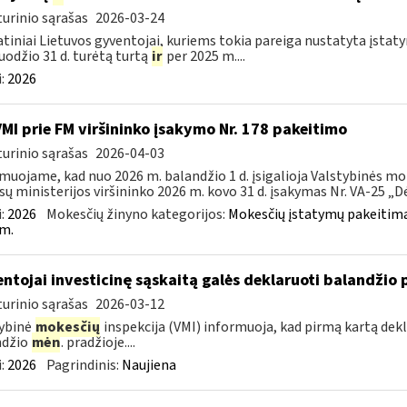
urinio sąrašas
2026-03-24
tiniai Lietuvos gyventojai, kuriems tokia pareiga nustatyta įstatym
uodžio 31 d. turėtą turtą
ir
per 2025 m....
:
2026
VMI prie FM viršininko įsakymo Nr. 178 pakeitimo
urinio sąrašas
2026-04-03
muojame, kad nuo 2026 m. balandžio 1 d. įsigalioja Valstybinės mo
sų ministerijos viršininko 2026 m. kovo 31 d. įsakymas Nr. VA-25 „Dėl
:
2026
Mokesčių žinyno kategorijos:
Mokesčių įstatymų pakeitima
m.
ntojai investicinę sąskaitą galės deklaruoti balandžio 
urinio sąrašas
2026-03-12
ybinė
mokesčių
inspekcija (VMI) informuoja, kad pirmą kartą dekl
ndžio
mėn
. pradžioje....
:
2026
Pagrindinis:
Naujiena