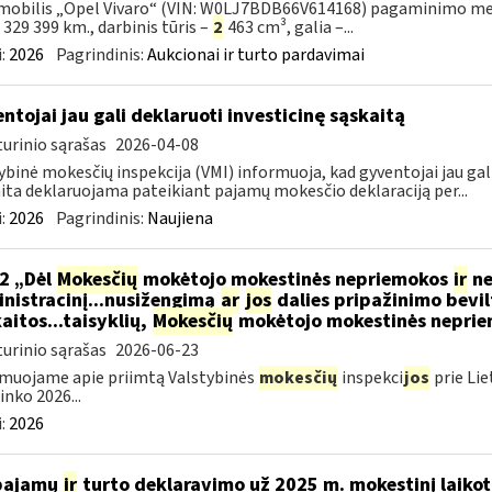
obilis „Opel Vivaro“ (VIN: W0LJ7BDB66V614168) pagaminimo metai – 
– 329 399 km., darbinis tūris –
2
463 cm³, galia –...
:
2026
Pagrindinis:
Aukcionai ir turto pardavimai
ntojai jau gali deklaruoti investicinę sąskaitą
urinio sąrašas
2026-04-08
ybinė mokesčių inspekcija (VMI) informuoja, kad gyventojai jau gali
ita deklaruojama pateikiant pajamų mokesčio deklaraciją per...
:
2026
Pagrindinis:
Naujiena
2 „Dėl
Mokesčių
mokėtojo mokestinės nepriemokos
ir
ne
nistracinį...nusižengimą
ar
jos
dalies pripažinimo bevil
aitos...taisyklių,
Mokesčių
mokėtojo mokestinės nepriemo
urinio sąrašas
2026-06-23
muojame apie priimtą Valstybinės
mokesčių
inspekci
jos
prie Lie
inko 2026...
:
2026
 pajamų
ir
turto deklaravimo už 2025 m. mokestinį laikot