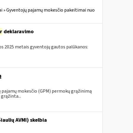
i » Gyventojų pajamų mokesčio pakeitimai nuo
ir
deklaravimo
s 2025 metais gyventojų gautos palūkanos:
ą
ojų pajamų mokesčio (GPM) permokų grąžinimą
grąžinta...
iaulių AVMI) skelbia