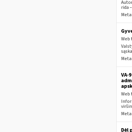
Autom
rida 
Metai
Gyve
Web t
Valst
sąska
Metai
VA-9
admi
apsk
Web t
Infor
viršin
Metai
Dėl