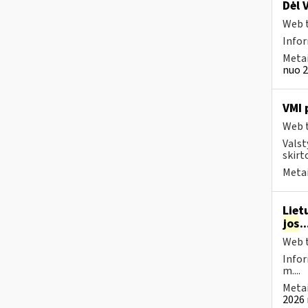
Dėl 
Web t
Info
Metai
nuo 2
VMI 
Web t
Valst
skirt
Metai
Liet
jos
.
Web t
Infor
m....
Metai
2026 