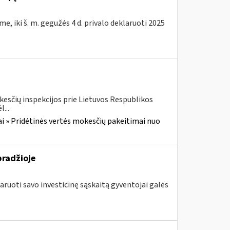
e, iki š. m. gegužės 4 d. privalo deklaruoti 2025
kesčių inspekcijos prie Lietuvos Respublikos
...
i » Pridėtinės vertės mokesčių pakeitimai nuo
pradžioje
aruoti savo investicinę sąskaitą gyventojai galės