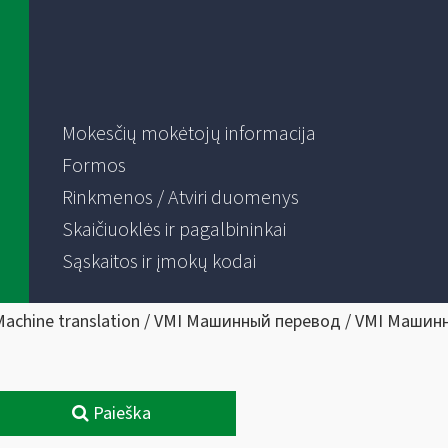
Mokesčių mokėtojų informacija
Formos
Rinkmenos / Atviri duomenys
Skaičiuoklės ir pagalbininkai
Sąskaitos ir įmokų kodai
Machine translation / VMI Машинный перевод / VMI Машин
Paieška