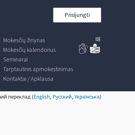
Prisijungti
Mokesčių žinynas
Mokesčių kalendorius
Seminarai
Tarptautinis apmokestinimas
Kontaktai / Apklausa
ний переклад (
English
,
Русский
,
Українська
)