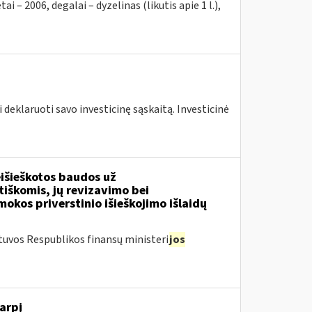
2006, degalai – dyzelinas (likutis apie 1 l.),
 deklaruoti savo investicinę sąskaitą. Investicinė
išieškotos baudos už
tiškomis, jų revizavimo bei
kos priverstinio išieškojimo išlaidų
tuvos Respublikos finansų ministeri
jos
arpį