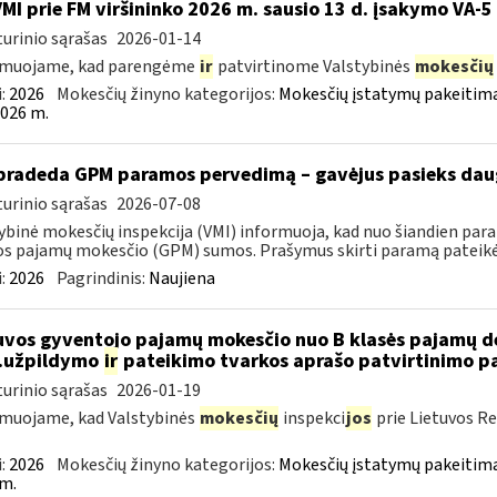
VMI prie FM viršininko 2026 m. sausio 13 d. įsakymo VA-5
urinio sąrašas
2026-01-14
rmuojame, kad parengėme
ir
patvirtinome Valstybinės
mokesčių
:
2026
Mokesčių žinyno kategorijos:
Mokesčių įstatymų pakeitima
026 m.
pradeda GPM paramos pervedimą – gavėjus pasieks daug
urinio sąrašas
2026-07-08
ybinė mokesčių inspekcija (VMI) informuoja, kad nuo šiandien par
os pajamų mokesčio (GPM) sumos. Prašymus skirti paramą pateikė 5
:
2026
Pagrindinis:
Naujiena
uvos gyventojo pajamų mokesčio nuo B klasės pajamų d
..užpildymo
ir
pateikimo tvarkos aprašo patvirtinimo p
urinio sąrašas
2026-01-19
muojame, kad Valstybinės
mokesčių
inspekci
jos
prie Lietuvos Re
:
2026
Mokesčių žinyno kategorijos:
Mokesčių įstatymų pakeitima
m.