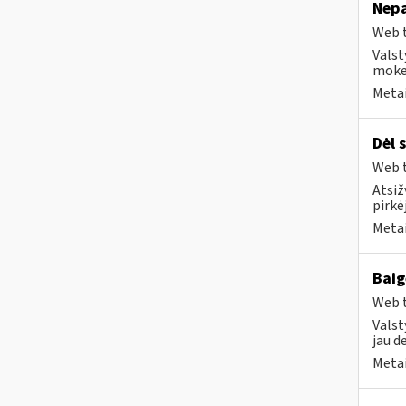
Nepa
Web t
Valst
mokes
Metai
Dėl 
Web t
Atsiž
pirkė
Metai
Baig
Web t
Valst
jau d
Metai