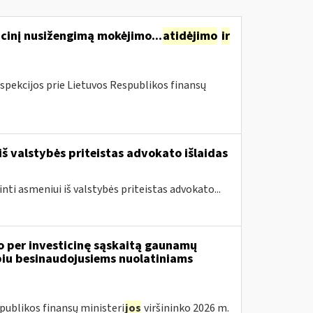
cinį nusižengimą mokėjimo...
atidėjimo
ir
spekcijos prie Lietuvos Respublikos finansų
iš valstybės priteistas advokato išlaidas
inti asmeniui iš valstybės priteistas advokato...
o per investicinę sąskaitą gaunamų
iu besinaudojusiems nuolatiniams
publikos finansų ministeri
jos
viršininko 2026 m.