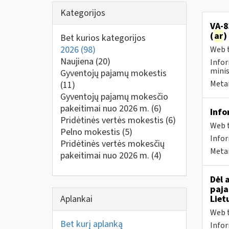
Kategorijos
VA-8
(
ar
)
Bet kurios kategorijos
2026
(98)
Web t
Naujiena
(20)
Infor
minis
Gyventojų pajamų mokestis
Metai
(11)
Gyventojų pajamų mokesčio
pakeitimai nuo 2026 m.
(6)
Info
Pridėtinės vertės mokestis
(6)
Web t
Pelno mokestis
(5)
Info
Pridėtinės vertės mokesčių
Metai
pakeitimai nuo 2026 m.
(4)
Dėl 
paja
Aplankai
Liet
Web t
Bet kurį aplanką
Infor