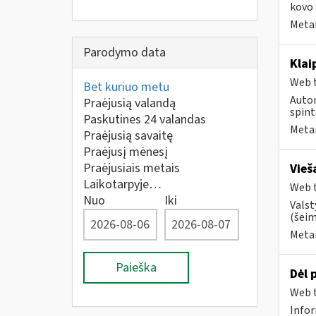
kovo 
Metai
Parodymo data
Klai
Web t
Bet kuriuo metu
Autom
Praėjusią valandą
spint
Paskutines 24 valandas
Metai
Praėjusią savaitę
Praėjusį mėnesį
Praėjusiais metais
Vieš
Laikotarpyje…
Web t
Nuo
Iki
Valst
(šeim
Metai
Paieška
Dėl 
Web t
Infor