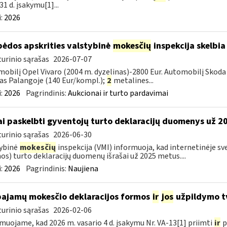
31 d. įsakymu[1]...
:
2026
pėdos apskrities valstybinė
mokesčių
inspekcija skelbia
urinio sąrašas
2026-07-07
obilį Opel Vivaro (2004 m. dyzelinas)-2800 Eur. Automobilį Skoda 
as Palangoje (140 Eur/kompl.);
2
metalines...
:
2026
Pagrindinis:
Aukcionai ir turto pardavimai
ai paskelbti gyventojų turto deklaracijų duomenys už 
urinio sąrašas
2026-06-30
ybinė
mokesčių
inspekcija (VMI) informuoja, kad internetinėje sv
os) turto deklaracijų duomenų išrašai už 2025 metus....
:
2026
Pagrindinis:
Naujiena
pajamų mokesčio deklaracijos formos
ir
jos
užpildymo tv
urinio sąrašas
2026-02-06
muojame, kad 2026 m. vasario 4 d. įsakymu Nr. VA-13[1] priimti
ir
p