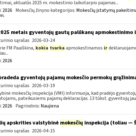
timai, aktualūs 2025 m. mokestinio laikotarpio pajamas...
:
2026
Mokesčių žinyno kategorijos:
Mokesčių įstatymų pakeitima
m.
2025 metais gyventojų gautų palūkanų apmokestinimo
urinio sąrašas
2026-03-24
rie FM Paaiškina,
kokia
tvarka
apmokestinamos
ir
deklaruojamo
au...
:
2026
pradeda gyventojų pajamų mokesčio permokų grąžinim
urinio sąrašas
2026-03-19
ybinė mokesčių inspekcija (VMI) informuoja, kad pradėjo gyvent
tojams, pateikusiems pajamų deklaracijas. 13 tūkst. gyventojų jau 
:
2026
Pagrindinis:
Naujiena
lių apskrities valstybinė
mokesčių
inspekcija (toliau — Š
urinio sąrašas
2026-04-15