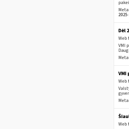
pakei
Metai
2025 
Dėl 
Web t
VMI p
Daugi
Metai
VMI 
Web t
Valst
gyven
Metai
Šiau
Web t