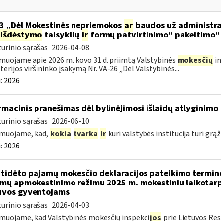
3 „Dėl Mokestinės nepriemokos
ar
baudos už administra
išdėstymo
taisyklių
ir
formų patvirtinimo“ pakeitimo“
urinio sąrašas
2026-04-08
muojame apie 2026 m. kovo 31 d. priimtą Valstybinės
mokesčių
in
terijos viršininko įsakymą Nr. VA-26 „Dėl Valstybinės...
:
2026
rmacinis pranešimas dėl bylinėjimosi išlaidų atlyginimo 
urinio sąrašas
2026-06-10
rmuojame, kad,
kokia
tvarka
ir
kuri valstybės institucija turi grąž
:
2026
atidėto pajamų mokesčio deklaracijos pateikimo termin
mų apmokestinimo režimu 2025 m. mokestiniu laikotarp
uvos gyventojams
urinio sąrašas
2026-04-03
muojame, kad Valstybinės mokesčių inspekci
jos
prie Lietuvos Res