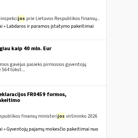
inspekci
jos
prie Lietuvos Respublikos finansų...
i » Labdaros ir paramos įstatymo pakeitimai
iau kaip 40 mln. Eur
amos gavėjus pasieks pirmosios gyventojų
64 tūkst....
eklaracijos FR0459 formos,
akeitimo
spublikos finansų ministeri
jos
viršininko 2026
i » Gyventojų pajamų mokesčio pakeitimai nuo