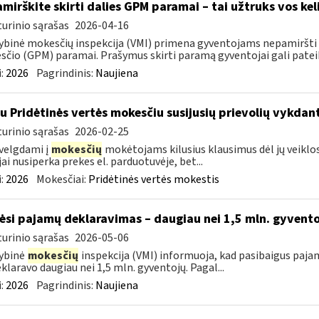
mirškite skirti dalies GPM paramai – tai užtruks vos kel
urinio sąrašas
2026-04-16
ybinė mokesčių inspekcija (VMI) primena gyventojams nepamiršti 
čio (GPM) paramai. Prašymus skirti paramą gyventojai gali pateikti
:
2026
Pagrindinis:
Naujiena
su Pridėtinės vertės mokesčiu susijusių prievolių vykda
urinio sąrašas
2026-02-25
velgdami į
mokesčių
mokėtojams kilusius klausimus dėl jų veiklo
jai nusiperka prekes el. parduotuvėje, bet...
:
2026
Mokesčiai:
Pridėtinės vertės mokestis
ėsi pajamų deklaravimas – daugiau nei 1,5 mln. gyvent
urinio sąrašas
2026-05-06
ybinė
mokesčių
inspekcija (VMI) informuoja, kad pasibaigus paja
eklaravo daugiau nei 1,5 mln. gyventojų. Pagal...
:
2026
Pagrindinis:
Naujiena