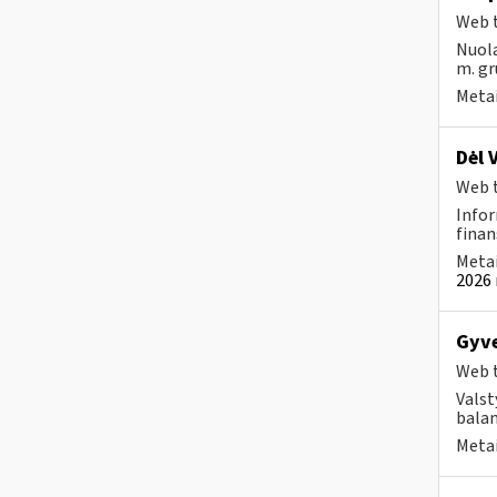
Web t
Nuola
m. gr
Metai
Dėl 
Web t
Infor
finan
Metai
2026 
Gyve
Web t
Valst
bala
Metai