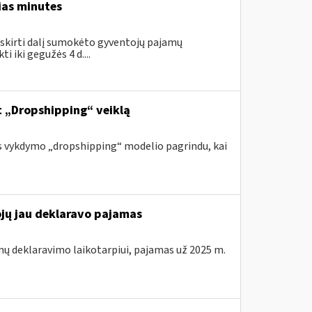
ias minutes
skirti dalį sumokėto gyventojų pajamų
 iki gegužės 4 d....
nt „Dropshipping“ veiklą
s vykdymo „dropshipping“ modelio pagrindu, kai
ojų jau deklaravo pajamas
mų deklaravimo laikotarpiui, pajamas už 2025 m.