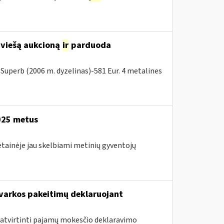
 viešą aukcioną
ir
parduoda
Superb (2006 m. dyzelinas)-581 Eur. 4 metalines
2025 metus
etainėje jau skelbiami metinių gyventojų
arkos pakeitimų deklaruojant
atvirtinti pajamų mokesčio deklaravimo