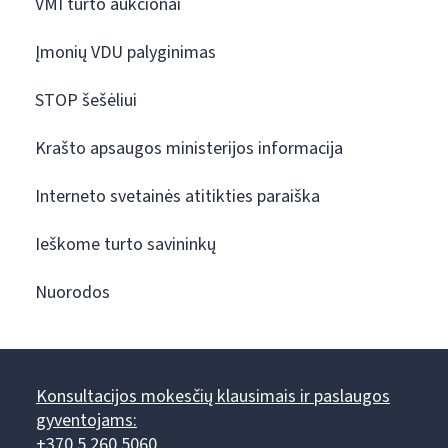
VMI turto aukcionai
Įmonių VDU palyginimas
STOP šešėliui
Krašto apsaugos ministerijos informacija
Interneto svetainės atitikties paraiška
Ieškome turto savininkų
Nuorodos
Konsultacijos mokesčių klausimais ir paslaugos
gyventojams:
+370 5 260 5060