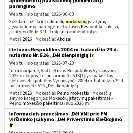
apibendrintų paaiškinimų (komentarų)
parengimo
Web turinio sąrašas
2026-06-03
Siekdami užtikrinti sklandų
mokesčių
įstatymų
įgyvendinimą, parengėme Lietuvos Respublikos akcizų
įstatymo 36
ir
371 straipsnių apibendrintus...
Metai:
2026
Mokesčiai:
Akcizai
Lietuvos Respublikos 2004 m. balandžio 29 d.
nutarimo Nr. 526 „Dėl dienpinigių
ir
Web turinio sąrašas
2026-07-23
Informuojame, kad Lietuvos Respublikos Vyriausybės
2026 m. liepos 1 d. nutarimu Nr. 518[1] yra pakeistas
Lietuvos Respublikos Vyriausybės 2004 m. balandžio 29 d.
nutarimas Nr. 526 „Dėl dienpinigių...
Metai:
2026
Mokesčiai:
Pelno mokestis
Mokesčių
žinyno kategorijos:
Mokesčių įstatymų pakeitimai »
Pelno mokesčio pakeitimai nuo 2026 m.
Informacinis pranešimas „Dėl VMI prie FM
viršininko įsakymo „Dėl Priverstinio išieškojimo
ir
Web turinio sąrašas
2026-06-05