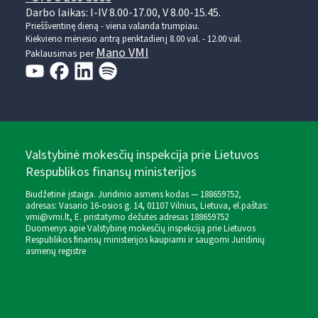
Darbo laikas: I-IV 8.00-17.00, V 8.00-15.45.
Prieššventinę dieną - viena valanda trumpiau.
Kiekvieno mėnesio antrą penktadienį 8.00 val. - 12.00 val.
Mano VMI
Paklausimas per
Valstybinė mokesčių inspekcija prie Lietuvos
Respublikos finansų ministerijos
Biudžetinė įstaiga. Juridinio asmens kodas — 188659752,
adresas: Vasario 16-osios g. 14, 01107 Vilnius, Lietuva, el.paštas:
vmi@vmi.lt
, E. pristatymo dėžutės adresas 188659752
Duomenys apie Valstybinę mokesčių inspekciją prie Lietuvos
Respublikos finansų ministerijos kaupiami ir saugomi Juridinių
asmenų registre