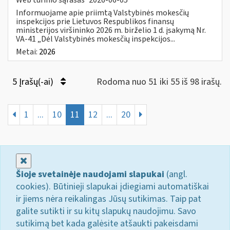
Informuojame apie priimtą Valstybinės mokesčių
inspekcijos prie Lietuvos Respublikos finansų
ministerijos viršininko 2026 m. birželio 1 d. įsakymą Nr.
VA-41 „Dėl Valstybinės mokesčių inspekcijos...
Metai:
2026
5 Įrašų(-ai)
Rodoma nuo 51 iki 55 iš 98 irašų.
1
...
10
11
12
...
20
Uždaryti
Šioje svetainėje naudojami slapukai
(angl.
cookies). Būtinieji slapukai įdiegiami automatiškai
ir jiems nėra reikalingas Jūsų sutikimas. Taip pat
galite sutikti ir su kitų slapukų naudojimu. Savo
sutikimą bet kada galėsite atšaukti pakeisdami