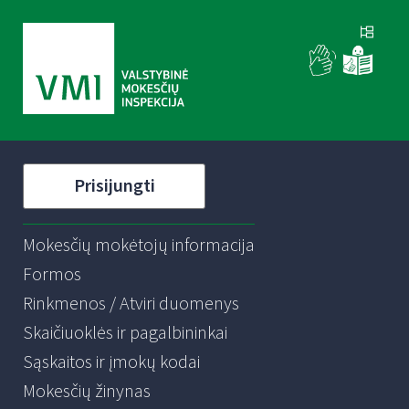
Prisijungti
Mokesčių mokėtojų informacija
Formos
Rinkmenos / Atviri duomenys
Skaičiuoklės ir pagalbininkai
Sąskaitos ir įmokų kodai
Mokesčių žinynas