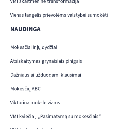
VMI skaitmeninė transformacija
Vienas langelis prievolėms valstybei sumokėti
NAUDINGA
Mokesčiai ir jų dydžiai
Atsiskaitymas grynaisiais pinigais
Dažniausiai užduodami klausimai
Mokesčių ABC
Viktorina moksleiviams
VMI kviečia į „Pasimatymą su mokesčiais“