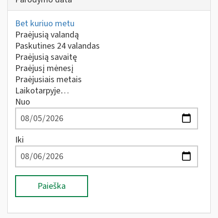
Bet kuriuo metu
Praėjusią valandą
Paskutines 24 valandas
Praėjusią savaitę
Praėjusį mėnesį
Praėjusiais metais
Laikotarpyje…
Nuo
Iki
Paieška