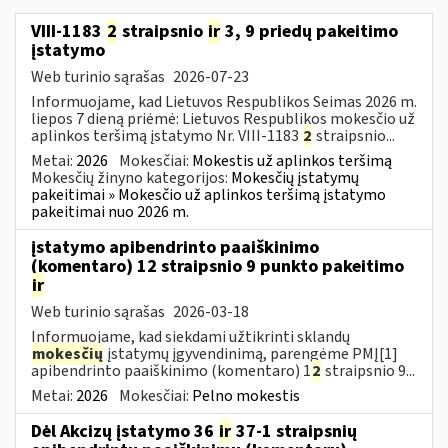
VIII-1183
2
straipsnio
ir
3, 9 priedų pakeitimo
įstatymo
Web turinio sąrašas
2026-07-23
Informuojame, kad Lietuvos Respublikos Seimas 2026 m.
liepos 7 dieną priėmė: Lietuvos Respublikos mokesčio už
aplinkos teršimą įstatymo Nr. VIII-1183
2
straipsnio...
Metai:
2026
Mokesčiai:
Mokestis už aplinkos teršimą
Mokesčių žinyno kategorijos:
Mokesčių įstatymų
pakeitimai » Mokesčio už aplinkos teršimą įstatymo
pakeitimai nuo 2026 m.
įstatymo apibendrinto paaiškinimo
(komentaro) 12 straipsnio 9 punkto pakeitimo
ir
Web turinio sąrašas
2026-03-18
Informuojame, kad siekdami užtikrinti sklandų
mokesčių
įstatymų įgyvendinimą, parengėme PMĮ[1]
apibendrinto paaiškinimo (komentaro) 1
2
straipsnio 9...
Metai:
2026
Mokesčiai:
Pelno mokestis
Dėl Akcizų įstatymo 36
ir
37-1 straipsnių