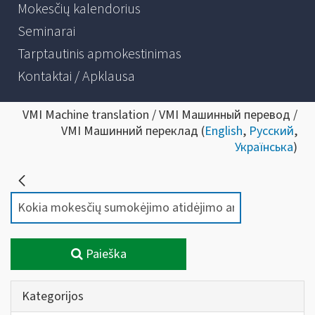
Mokesčių kalendorius
Seminarai
Tarptautinis apmokestinimas
Kontaktai / Apklausa
VMI Machine translation / VMI Машинный перевод /
VMI Машинний переклад (
English
,
Русский
,
Українська
)
Paieška
Kategorijos