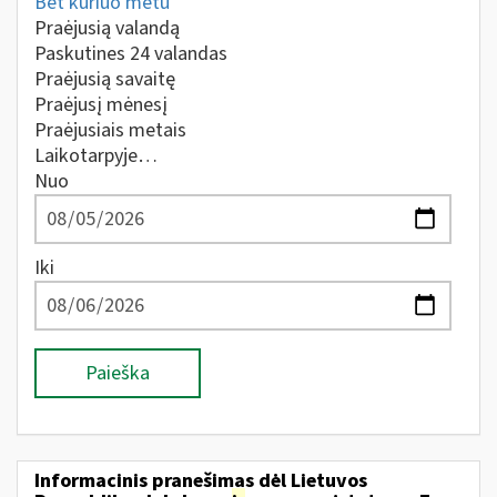
Bet kuriuo metu
Praėjusią valandą
Paskutines 24 valandas
Praėjusią savaitę
Praėjusį mėnesį
Praėjusiais metais
Laikotarpyje…
Nuo
Iki
Paieška
Informacinis pranešimas dėl Lietuvos