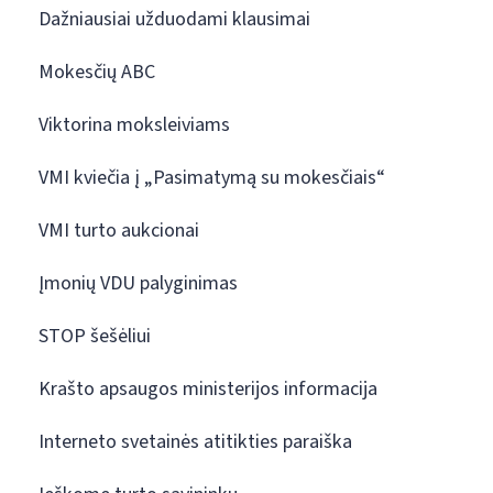
Dažniausiai užduodami klausimai
Mokesčių ABC
Viktorina moksleiviams
VMI kviečia į „Pasimatymą su mokesčiais“
VMI turto aukcionai
Įmonių VDU palyginimas
STOP šešėliui
Krašto apsaugos ministerijos informacija
Interneto svetainės atitikties paraiška