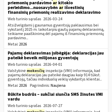
priemonių pardavimo
ar
kitokio
perleidimo...nuosavybėn
ar
išvestinių
finansinių priemonių realizavimo deklaravimo
Web turinio sąrašas
2026-03-24
Atsižvelgdami į gaunamus gyventojų paklausimus bei
vykstantį 2025 m. laikotarpiu gautų pajamų deklaravimą,
teikiame paaiškinimą dėl pajamų iš finansinių priemonių
pardavimo...
Metai:
2026
Pajamų deklaravimas įsibėgėja: deklaracijas jau
pateikė beveik milijonas gyventojų
Web turinio sąrašas
2026-04-01
Valstybinė
mokesčių
inspekcija (VMI) informuoja, kad
pajamų deklaracijas jau pateikė daugiau kaip 914 tūkst.
gyventojų, tačiau individualią veiklą vykdantys klientai...
Metai:
2026
Pagrindinis:
Naujiena
Būkite budrūs – sukčiai siunčia SMS žinutes VMI
vardu
Web turinio sąrašas
2026-07-27
Valstybinė
mokesčių
inspekcija (VMI) informuoja, kad