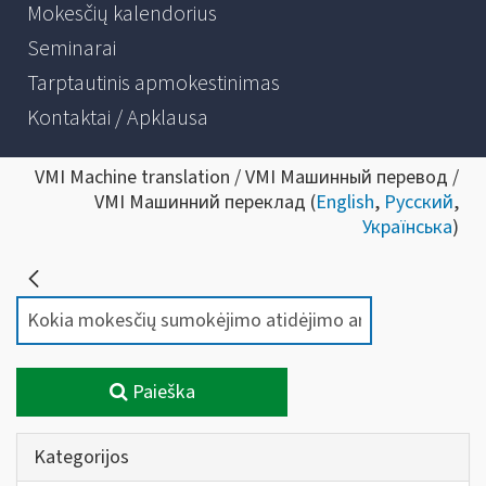
Mokesčių kalendorius
Seminarai
Tarptautinis apmokestinimas
Kontaktai / Apklausa
VMI Machine translation / VMI Машинный перевод /
VMI Машинний переклад (
English
,
Русский
,
Українська
)
Paieška
Kategorijos