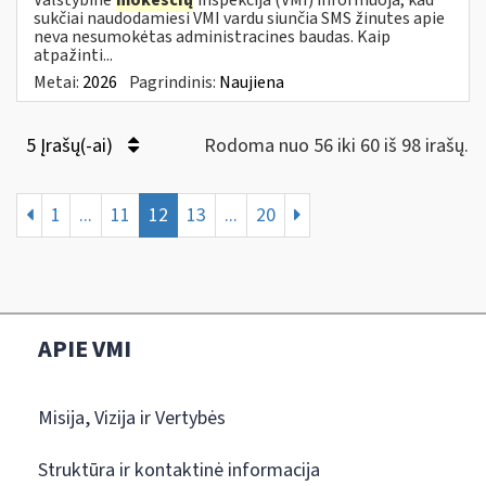
sukčiai naudodamiesi VMI vardu siunčia SMS žinutes apie
neva nesumokėtas administracines baudas. Kaip
atpažinti...
Metai:
2026
Pagrindinis:
Naujiena
5 Įrašų(-ai)
Rodoma nuo 56 iki 60 iš 98 irašų.
1
...
11
12
13
...
20
APIE VMI
Misija, Vizija ir Vertybės
Struktūra ir kontaktinė informacija