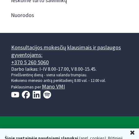
Ieškome turto savininkų
Nuorodos
Konsultacijos mokesčių klausimais ir paslaugos
gyventojams:
+370 5 260 5060
Darbo laikas: I-IV 8.00-17.00, V 8.00-15.45.
Prieššventinę dieną - viena valanda trumpiau.
Kiekvieno mėnesio antrą penktadienį 8.00 val. - 12.00 val.
Mano VMI
Paklausimas per
Valstybinė mokesčių inspekcija prie Lietuvos
U
Respublikos finansų ministerijos
Šioje svetainėje naudojami slapukai
(angl. cookies). Būtinieji