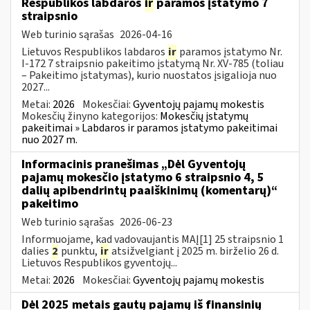
Respublikos labdaros
ir
paramos įstatymo 7
straipsnio
Web turinio sąrašas
2026-04-16
Lietuvos Respublikos labdaros
ir
paramos įstatymo Nr.
I-172 7 straipsnio pakeitimo įstatymą Nr. XV-785 (toliau
– Pakeitimo įstatymas), kurio nuostatos įsigalioja nuo
2027...
Metai:
2026
Mokesčiai:
Gyventojų pajamų mokestis
Mokesčių žinyno kategorijos:
Mokesčių įstatymų
pakeitimai » Labdaros ir paramos įstatymo pakeitimai
nuo 2027 m.
Informacinis pranešimas „Dėl Gyventojų
pajamų mokesčio įstatymo 6 straipsnio 4, 5
dalių apibendrintų paaiškinimų (komentarų)“
pakeitimo
Web turinio sąrašas
2026-06-23
Informuojame, kad vadovaujantis MAĮ[1] 25 straipsnio 1
dalies
2
punktu,
ir
atsižvelgiant į 2025 m. birželio 26 d.
Lietuvos Respublikos gyventojų...
Metai:
2026
Mokesčiai:
Gyventojų pajamų mokestis
Dėl 2025 metais gautų pajamų iš finansinių