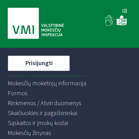
Prisijungti
Mokesčių mokėtojų informacija
Formos
Rinkmenos / Atviri duomenys
Skaičiuoklės ir pagalbininkai
Sąskaitos ir įmokų kodai
Mokesčių žinynas