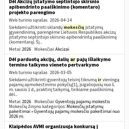
Dėl Akcizų įstatymo septintojo skirsnio
apibendrinto paaiškinimo (komentaro)
projekto parengimo
Web turinio sąrašas
2026-04-14
Siekdami užtikrinti sklandų
mokesčių
įstatymų
įgyvendinimą, parengėme Lietuvos Respublikos akcizų
įstatymo septintojo skirsnio apibendrintą paaiškinimą
(komentarą). Šį...
Metai:
2026
Mokesčiai:
Akcizai
Dėl parduotų akcijų, dalių
ar
pajų išlaikymo
termino taikymo vieneto pertvarkymo
Web turinio sąrašas
2026-03-05
Siekdami užtikrinti gyventojų teisinį tikrumą
ir
vieningą
pajamų apmokestinimo pokyčių[1], įsigaliojusių nuo š.
m. sausio 1 d., praktinį taikymą, teikiame paaiškinimą
dėl...
Metai:
2026
Mokesčiai:
Gyventojų pajamų mokestis
Mokesčių žinyno kategorijos:
Mokesčių įstatymų
pakeitimai » Gyventojų pajamų mokesčio pakeitimai nuo
2026 m.
Klaipėdos AVMI organizuoja konkursą į