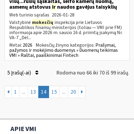
visų...rūšių sąskaitas, seifo kamerų nuomą,
asmenų atstovus
ir
naudos gavėjus taisyklių
Web turinio sąrašas
2026-01-28
Valstybinė
mokesčių
inspekcija prie Lietuvos
Respublikos finansų ministerijos (toliau — VMI prie FM)
informuoja apie 2026 m. sausio 16 d. priimtą įsakymą Nr.
VA-7 „Dėl...
Metai:
2026
Mokesčių žinyno kategorijos:
Prašymai,
pažymos ir mokėjimo duomenys » Duomenų teikimas
VMI » Raštai, paaiškinimai Fintech
5 Įrašų(-ai)
Rodoma nuo 66 iki 70 iš 99 irašų.
1
...
13
14
15
...
20
APIE VMI