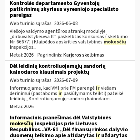
Kontrolės departamento Gyventojų
patikrinimų skyriaus vyresniojo specialisto
pareigas
Web turinio sąrašas
2026-06-08
Viešojo valdymo agentūros atrankų modulyje
„dirbuvalstybei.vva.lt“ paskelbtas konkursas ( skelbimo
Nr. 66677) į Klaipėdos apskrities valstybinės
mokesčių
inspekcijos...
Metai:
2026
Pagrindinis:
Karjeros skelbimas
Dėl leidinių kontroliuojamųjų sandorių
kainodaros klausimais projektų
Web turinio sąrašas
2026-07-09
Informuojame, kad VMI prie FM parengė
ir
viešam
derinimui (pastaboms
ir
pasiūlymams teikti) pateikė
leidinių „Kontroliuojamųjų sandorių kainodaros...
Metai:
2026
Informacinis pranešimas dėl Valstybinės
mokesčių
inspekcijos prie Lietuvos
Respublikos...VA-61 „Dėl finansų rinkos dalyvio
duomenų teikimo apie atidarytas
ir
uždarytas