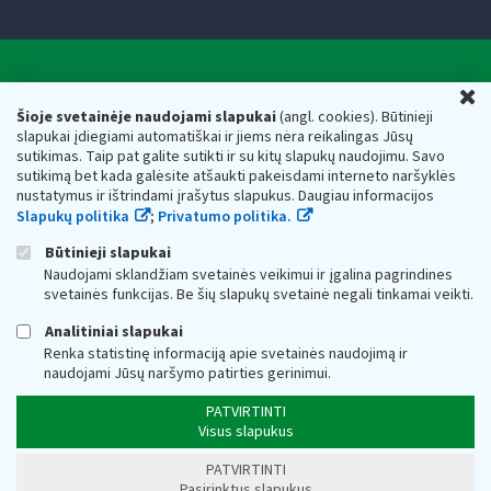
Valstybinė mokesčių inspekcija prie Lietuvos
U
Respublikos finansų ministerijos
Šioje svetainėje naudojami slapukai
(angl. cookies). Būtinieji
slapukai įdiegiami automatiškai ir jiems nėra reikalingas Jūsų
Biudžetinė įstaiga. Juridinio asmens kodas — 188659752,
sutikimas. Taip pat galite sutikti ir su kitų slapukų naudojimu. Savo
adresas: Vasario 16-osios g. 14, 01107 Vilnius, Lietuva, el.paštas:
sutikimą bet kada galėsite atšaukti pakeisdami interneto naršyklės
vmi@vmi.lt
, E. pristatymo dėžutės adresas 188659752
nustatymus ir ištrindami įrašytus slapukus. Daugiau informacijos
Duomenys apie Valstybinę mokesčių inspekciją prie Lietuvos
Slapukų politika
;
Privatumo politika.
Respublikos finansų ministerijos kaupiami ir saugomi Juridinių
asmenų registre
Būtinieji slapukai
Naudojami sklandžiam svetainės veikimui ir įgalina pagrindines
svetainės funkcijas. Be šių slapukų svetainė negali tinkamai veikti.
Analitiniai slapukai
Renka statistinę informaciją apie svetainės naudojimą ir
naudojami Jūsų naršymo patirties gerinimui.
PATVIRTINTI
Visus slapukus
PATVIRTINTI
Pasirinktus slapukus