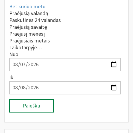
Bet kuriuo metu
Praėjusią valandą
Paskutines 24 valandas
Praėjusią savaitę
Praėjusį mėnesį
Praėjusiais metais
Laikotarpyje…
Nuo
Iki
Paieška