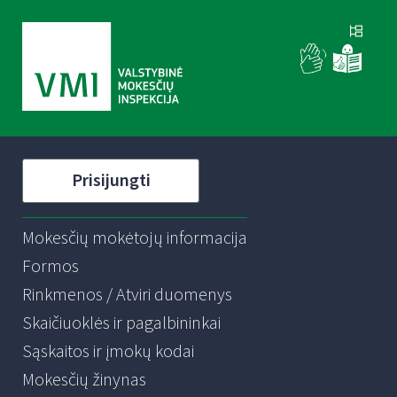
Prisijungti
Mokesčių mokėtojų informacija
Formos
Rinkmenos / Atviri duomenys
Skaičiuoklės ir pagalbininkai
Sąskaitos ir įmokų kodai
Mokesčių žinynas