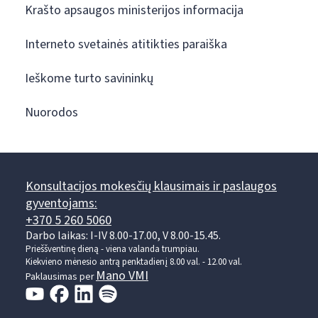
Krašto apsaugos ministerijos informacija
Interneto svetainės atitikties paraiška
Ieškome turto savininkų
Nuorodos
Konsultacijos mokesčių klausimais ir paslaugos
gyventojams:
+370 5 260 5060
Darbo laikas: I-IV 8.00-17.00, V 8.00-15.45.
Prieššventinę dieną - viena valanda trumpiau.
Kiekvieno mėnesio antrą penktadienį 8.00 val. - 12.00 val.
Mano VMI
Paklausimas per