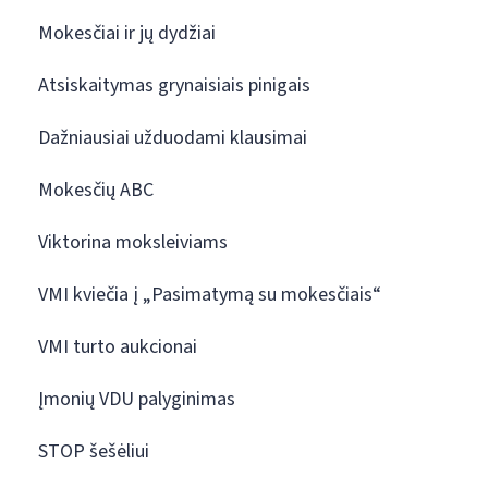
Mokesčiai ir jų dydžiai
Atsiskaitymas grynaisiais pinigais
Dažniausiai užduodami klausimai
Mokesčių ABC
Viktorina moksleiviams
VMI kviečia į „Pasimatymą su mokesčiais“
VMI turto aukcionai
Įmonių VDU palyginimas
STOP šešėliui