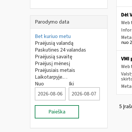
Dėl 
Parodymo data
Web t
Info
Bet kuriuo metu
Metai
nuo 2
Praėjusią valandą
Paskutines 24 valandas
Praėjusią savaitę
VMI 
Praėjusį mėnesį
Web t
Praėjusiais metais
Valst
Laikotarpyje…
skirt
Nuo
Iki
Metai
5 Įraš
Paieška