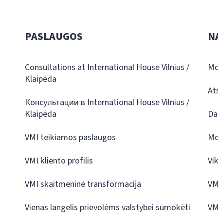
PASLAUGOS
N
Consultations at International House Vilnius /
Mo
Klaipėda
At
Консультации в International House Vilnius /
Klaipėda
Da
VMI teikiamos paslaugos
Mo
VMI kliento profilis
Vi
VMI skaitmeninė transformacija
VM
Vienas langelis prievolėms valstybei sumokėti
VM