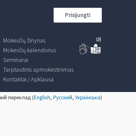
Prisijungti
Mokesčių žinynas
Mokesčių kalendorius
Seminarai
Tarptautinis apmokestinimas
Kontaktai / Apklausa
ний переклад (
English
,
Русский
,
Українська
)