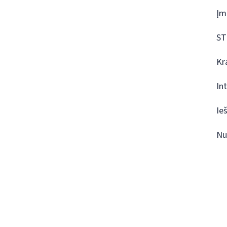
Įm
ST
Kr
In
Ie
Nu