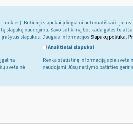
. cookies). Būtinieji slapukai įdiegiami automatiškai ir jiems
u kitų slapukų naudojimu. Savo sutikimą bet kada galėsite atš
i įrašytus slapukus. Daugiau informacijos
Slapukų politika
;
Pr
Analitiniai slapukai
įgalina
Renka statistinę informaciją apie svetai
ukų svetainė
naudojami Jūsų naršymo patirties gerini