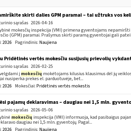
mirškite skirti dalies GPM paramai – tai užtruks vos kel
urinio sąrašas
2026-04-16
ybinė mokesčių inspekcija (VMI) primena gyventojams nepamiršti 
čio (GPM) paramai. Prašymus skirti paramą gyventojai gali pateikti
:
2026
Pagrindinis:
Naujiena
su Pridėtinės vertės mokesčiu susijusių prievolių vykda
urinio sąrašas
2026-02-25
velgdami į
mokesčių
mokėtojams kilusius klausimus dėl jų veiklo
jai nusiperka prekes el. parduotuvėje, bet...
:
2026
Mokesčiai:
Pridėtinės vertės mokestis
ėsi pajamų deklaravimas – daugiau nei 1,5 mln. gyvent
urinio sąrašas
2026-05-06
ybinė
mokesčių
inspekcija (VMI) informuoja, kad pasibaigus paja
eklaravo daugiau nei 1,5 mln. gyventojų. Pagal...
:
2026
Pagrindinis:
Naujiena