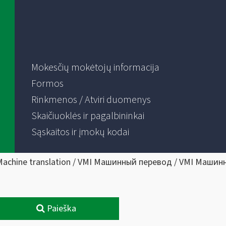
Mokesčių mokėtojų informacija
Formos
Rinkmenos / Atviri duomenys
Skaičiuoklės ir pagalbininkai
Sąskaitos ir įmokų kodai
Machine translation / VMI Машинный перевод / VMI Машин
Paieška