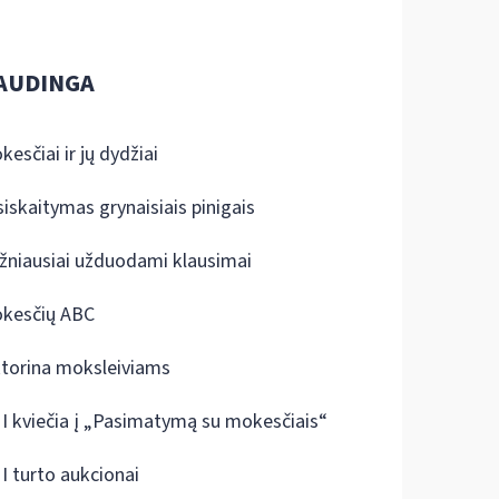
AUDINGA
kesčiai ir jų dydžiai
siskaitymas grynaisiais pinigais
žniausiai užduodami klausimai
kesčių ABC
ktorina moksleiviams
I kviečia į „Pasimatymą su mokesčiais“
I turto aukcionai