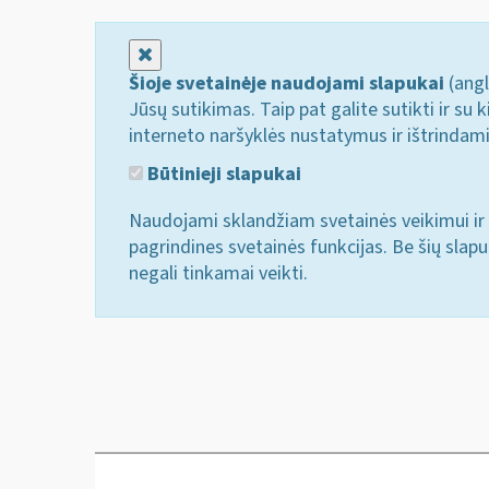
Uždaryti
Šioje svetainėje naudojami slapukai
(angl
Jūsų sutikimas. Taip pat galite sutikti ir s
interneto naršyklės nustatymus ir ištrindam
Būtinieji slapukai
Naudojami sklandžiam svetainės veikimui ir 
pagrindines svetainės funkcijas. Be šių slap
negali tinkamai veikti.