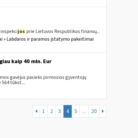
inspekci
jos
prie Lietuvos Respublikos finansų...
i » Labdaros ir paramos įstatymo pakeitimai
iau kaip 40 mln. Eur
amos gavėjus pasieks pirmosios gyventojų
64 tūkst....
1
2
3
4
5
...
20