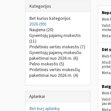
Kategorijos
Nepa
Bet kurios kategorijos
Web t
2026
(99)
Valst
Naujiena
(20)
mokes
Gyventojų pajamų mokestis
Metai
(11)
Pridėtinės vertės mokestis
(7)
Dėl 
Gyventojų pajamų mokesčio
Web t
pakeitimai nuo 2026 m.
(6)
Atsiž
Pelno mokestis
(5)
pirkė
Pridėtinės vertės mokesčių
Metai
pakeitimai nuo 2026 m.
(4)
Baig
Web t
Aplankai
Valst
jau d
Bet kurį aplanką
Metai