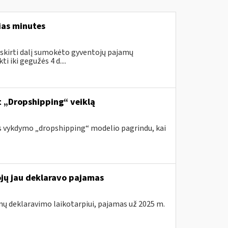
ias minutes
skirti dalį sumokėto gyventojų pajamų
 iki gegužės 4 d....
nt „Dropshipping“ veiklą
s vykdymo „dropshipping“ modelio pagrindu, kai
ojų jau deklaravo pajamas
mų deklaravimo laikotarpiui, pajamas už 2025 m.