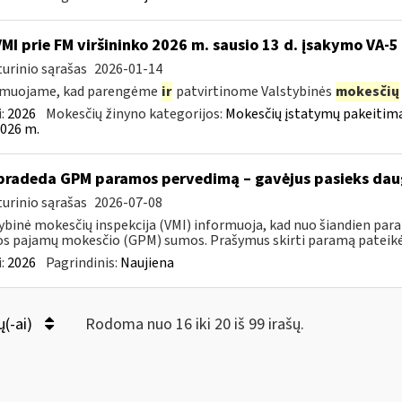
VMI prie FM viršininko 2026 m. sausio 13 d. įsakymo VA-5
urinio sąrašas
2026-01-14
rmuojame, kad parengėme
ir
patvirtinome Valstybinės
mokesčių
:
2026
Mokesčių žinyno kategorijos:
Mokesčių įstatymų pakeitima
026 m.
pradeda GPM paramos pervedimą – gavėjus pasieks daug
urinio sąrašas
2026-07-08
ybinė mokesčių inspekcija (VMI) informuoja, kad nuo šiandien par
os pajamų mokesčio (GPM) sumos. Prašymus skirti paramą pateikė 5
:
2026
Pagrindinis:
Naujiena
ų(-ai)
Rodoma nuo 16 iki 20 iš 99 irašų.