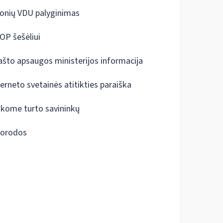
onių VDU palyginimas
OP šešėliui
ašto apsaugos ministerijos informacija
terneto svetainės atitikties paraiška
škome turto savininkų
orodos