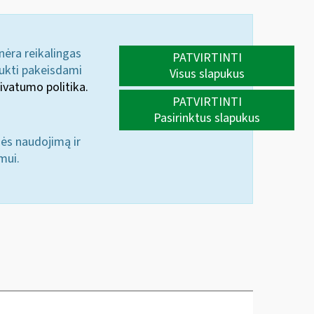
 nėra reikalingas
PATVIRTINTI
aukti pakeisdami
Visus slapukus
ivatumo politika.
PATVIRTINTI
Pasirinktus slapukus
nės naudojimą ir
mui.