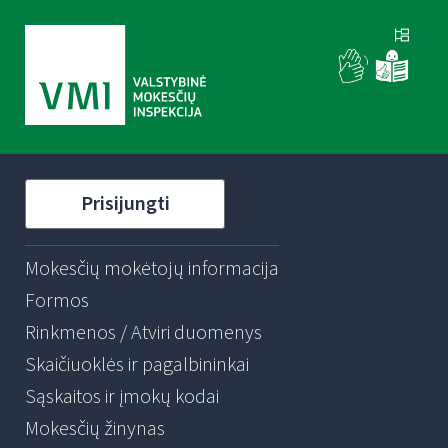
Prisijungti
Mokesčių mokėtojų informacija
Formos
Rinkmenos / Atviri duomenys
Skaičiuoklės ir pagalbininkai
Sąskaitos ir įmokų kodai
Mokesčių žinynas