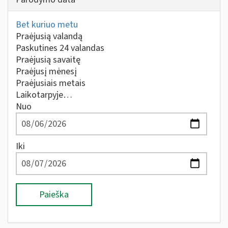
Bet kuriuo metu
Praėjusią valandą
Paskutines 24 valandas
Praėjusią savaitę
Praėjusį mėnesį
Praėjusiais metais
Laikotarpyje…
Nuo
Iki
Paieška