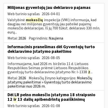
Milijonas gyventojų jau deklaravo pajamas
Web turinio sąrašas
2026-04-01
Valstybinė
mokesčių
inspekcija (VMI) informuoja, kad
daugiau nei milijonas gyventojų jau pateikė pajamų
mokesčio deklaracijas. Iš jų 700 tūkst. deklaravo 330 mln.
eurų...
Metai:
2026
Pagrindinis:
Naujiena
Informacinis pranešimas dėl Gyventojų turto
deklaravimo įstatymo pakeitimo
Web turinio sąrašas
2026-08-05
Informuojame, kad 2026 m. birželio 11 d. Lietuvos
Respublikos Seimas priėmė Lietuvos Respublikos
gyventojų turto deklaravimo įstatymo Nr. I-1338
2
...
Metai:
2026
Mokesčių žinyno kategorijos:
Mokesčių
įstatymų pakeitimai » Gyventojų turto deklaravimo
pakeitimai nuo 2026 m.
Dėl LR pelno mokesčio įstatymo 18 straipsnio
12
ir
13 dalių apibendrintų paaiškinimų
Web turinio sąrašas
2026-01-08