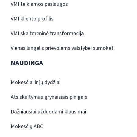
VMI teikiamos paslaugos
VMI kliento profilis
VMI skaitmeninė transformacija
Vienas langelis prievolėms valstybei sumokėti
NAUDINGA
Mokesčiai ir jų dydžiai
Atsiskaitymas grynaisiais pinigais
Dažniausiai užduodami klausimai
Mokesčių ABC