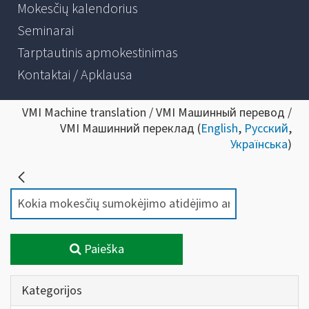
Mokesčių kalendorius
Seminarai
Tarptautinis apmokestinimas
Kontaktai / Apklausa
VMI Machine translation / VMI Машинный перевод /
VMI Машинний переклад (
English
,
Русский
,
Українська
)
Paieška
Kategorijos