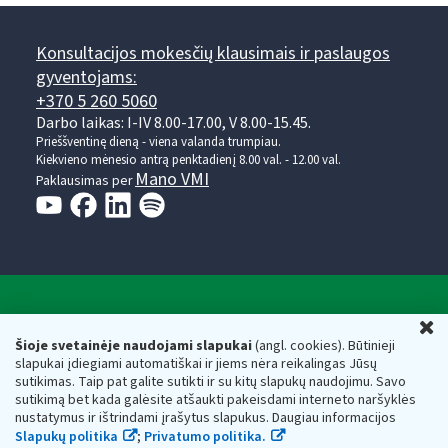
Konsultacijos mokesčių klausimais ir paslaugos
gyventojams:
+370 5 260 5060
Darbo laikas: I-IV 8.00-17.00, V 8.00-15.45.
Prieššventinę dieną - viena valanda trumpiau.
Kiekvieno mėnesio antrą penktadienį 8.00 val. - 12.00 val.
Mano VMI
Paklausimas per
Valstybinė mokesčių inspekcija prie Lietuvos
U
Respublikos finansų ministerijos
Šioje svetainėje naudojami slapukai
(angl. cookies). Būtinieji
slapukai įdiegiami automatiškai ir jiems nėra reikalingas Jūsų
Biudžetinė įstaiga. Juridinio asmens kodas — 188659752,
sutikimas. Taip pat galite sutikti ir su kitų slapukų naudojimu. Savo
adresas: Vasario 16-osios g. 14, 01107 Vilnius, Lietuva, el.paštas:
sutikimą bet kada galėsite atšaukti pakeisdami interneto naršyklės
vmi@vmi.lt
, E. pristatymo dėžutės adresas 188659752
nustatymus ir ištrindami įrašytus slapukus. Daugiau informacijos
Duomenys apie Valstybinę mokesčių inspekciją prie Lietuvos
Slapukų politika
;
Privatumo politika.
Respublikos finansų ministerijos kaupiami ir saugomi Juridinių