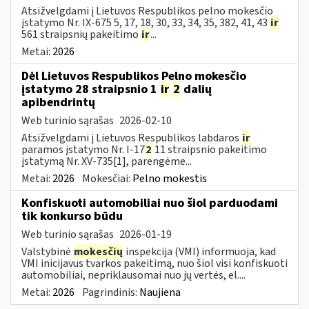
Atsižvelgdami į Lietuvos Respublikos pelno mokesčio
įstatymo Nr. IX-675 5, 17, 18, 30, 33, 34, 35, 382, 41, 43
ir
561 straipsnių pakeitimo
ir
...
Metai:
2026
Dėl Lietuvos Respublikos Pelno mokesčio
įstatymo 28 straipsnio 1
ir
2
dalių
apibendrintų
Web turinio sąrašas
2026-02-10
Atsižvelgdami į Lietuvos Respublikos labdaros
ir
paramos įstatymo Nr. I-17
2
11 straipsnio pakeitimo
įstatymą Nr. XV-735[1], parengėme...
Metai:
2026
Mokesčiai:
Pelno mokestis
Konfiskuoti automobiliai nuo šiol parduodami
tik konkurso būdu
Web turinio sąrašas
2026-01-19
Valstybinė
mokesčių
inspekcija (VMI) informuoja, kad
VMI inicijavus tvarkos pakeitimą, nuo šiol visi konfiskuoti
automobiliai, nepriklausomai nuo jų vertės, el....
Metai:
2026
Pagrindinis:
Naujiena