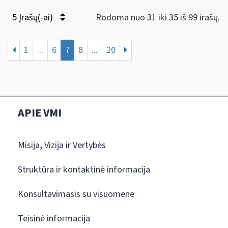
5 Įrašų(-ai)
Rodoma nuo 31 iki 35 iš 99 irašų.
1
...
6
7
8
...
20
APIE VMI
Misija, Vizija ir Vertybės
Struktūra ir kontaktinė informacija
Konsultavimasis su visuomene
Teisinė informacija