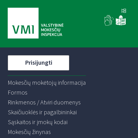
Prisijungti
Mokesčių mokėtojų informacija
Formos
Rinkmenos / Atviri duomenys
Skaičiuoklės ir pagalbininkai
Sąskaitos ir įmokų kodai
Mokesčių žinynas