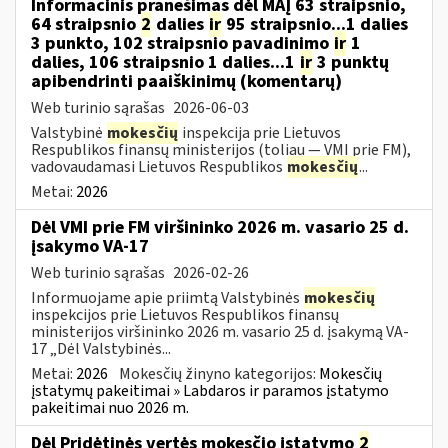
Informacinis pranešimas dėl MAĮ 63 straipsnio,
64 straipsnio
2
dalies
ir
95 straipsnio...1 dalies
3 punkto, 102 straipsnio pavadinimo
ir
1
dalies, 106 straipsnio 1 dalies...1
ir
3 punktų
apibendrinti paaiškinimų (komentarų)
Web turinio sąrašas
2026-06-03
Valstybinė
mokesčių
inspekcija prie Lietuvos
Respublikos finansų ministerijos (toliau — VMI prie FM),
vadovaudamasi Lietuvos Respublikos
mokesčių
...
Metai:
2026
Dėl VMI prie FM viršininko 2026 m. vasario 25 d.
įsakymo VA-17
Web turinio sąrašas
2026-02-26
Informuojame apie priimtą Valstybinės
mokesčių
inspekcijos prie Lietuvos Respublikos finansų
ministerijos viršininko 2026 m. vasario 25 d. įsakymą VA-
17 „Dėl Valstybinės...
Metai:
2026
Mokesčių žinyno kategorijos:
Mokesčių
įstatymų pakeitimai » Labdaros ir paramos įstatymo
pakeitimai nuo 2026 m.
Dėl Pridėtinės vertės mokesčio įstatymo
2