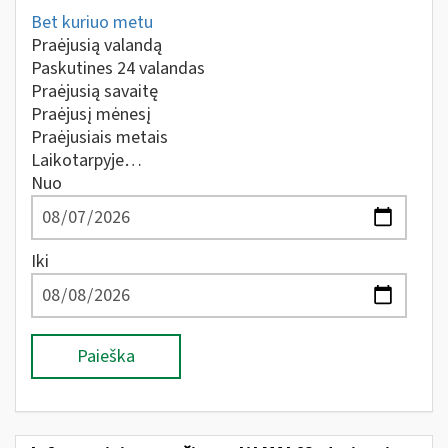
Bet kuriuo metu
Praėjusią valandą
Paskutines 24 valandas
Praėjusią savaitę
Praėjusį mėnesį
Praėjusiais metais
Laikotarpyje…
Nuo
Iki
Paieška