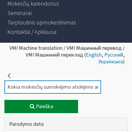
Mokesčių kalendorius
Seminarai
Tarptautinis apmokestinimas
Kontaktai / Apklausa
VMI Machine translation / VMI Машинный перевод /
VMI Машинний переклад (
English
,
Русский
,
Українська
)
Paieška
Parodymo data