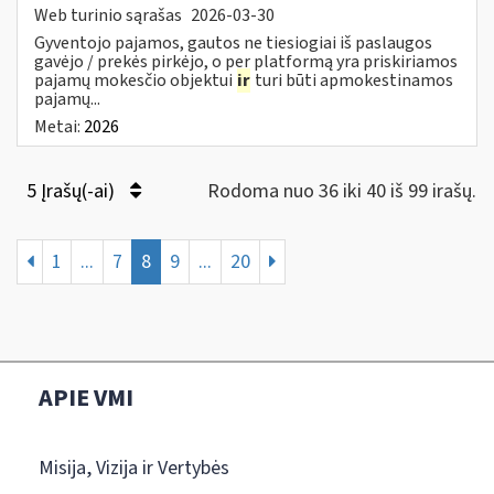
Web turinio sąrašas
2026-03-30
Gyventojo pajamos, gautos ne tiesiogiai iš paslaugos
gavėjo / prekės pirkėjo, o per platformą yra priskiriamos
pajamų mokesčio objektui
ir
turi būti apmokestinamos
pajamų...
Metai:
2026
5 Įrašų(-ai)
Rodoma nuo 36 iki 40 iš 99 irašų.
1
...
7
8
9
...
20
APIE VMI
Misija, Vizija ir Vertybės