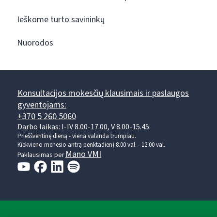
Ieškome turto savininkų
Nuorodos
Konsultacijos mokesčių klausimais ir paslaugos
gyventojams:
+370 5 260 5060
Darbo laikas: I-IV 8.00-17.00, V 8.00-15.45.
Prieššventinę dieną - viena valanda trumpiau.
Kiekvieno mėnesio antrą penktadienį 8.00 val. - 12.00 val.
Mano VMI
Paklausimas per