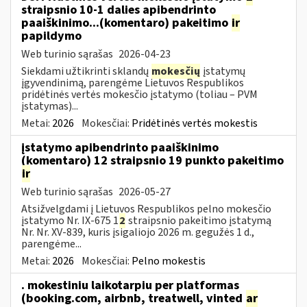
straipsnio 10-1 dalies apibendrinto
paaiškinimo...(komentaro) pakeitimo
ir
papildymo
Web turinio sąrašas
2026-04-23
Siekdami užtikrinti sklandų
mokesčių
įstatymų
įgyvendinimą, parengėme Lietuvos Respublikos
pridėtinės vertės mokesčio įstatymo (toliau – PVM
įstatymas)...
Metai:
2026
Mokesčiai:
Pridėtinės vertės mokestis
įstatymo apibendrinto paaiškinimo
(komentaro) 12 straipsnio 19 punkto pakeitimo
ir
Web turinio sąrašas
2026-05-27
Atsižvelgdami į Lietuvos Respublikos pelno mokesčio
įstatymo Nr. IX-675 1
2
straipsnio pakeitimo įstatymą
Nr. Nr. XV-839, kuris įsigaliojo 2026 m. gegužės 1 d.,
parengėme...
Metai:
2026
Mokesčiai:
Pelno mokestis
. mokestiniu laikotarpiu per platformas
(booking.com, airbnb, treatwell, vinted
ar