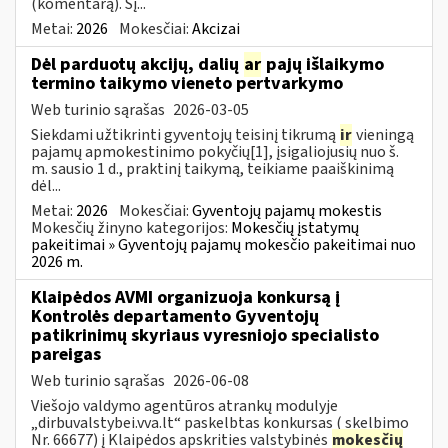
(komentarą). Šį...
Metai:
2026
Mokesčiai:
Akcizai
Dėl parduotų akcijų, dalių
ar
pajų išlaikymo
termino taikymo vieneto pertvarkymo
Web turinio sąrašas
2026-03-05
Siekdami užtikrinti gyventojų teisinį tikrumą
ir
vieningą
pajamų apmokestinimo pokyčių[1], įsigaliojusių nuo š.
m. sausio 1 d., praktinį taikymą, teikiame paaiškinimą
dėl...
Metai:
2026
Mokesčiai:
Gyventojų pajamų mokestis
Mokesčių žinyno kategorijos:
Mokesčių įstatymų
pakeitimai » Gyventojų pajamų mokesčio pakeitimai nuo
2026 m.
Klaipėdos AVMI organizuoja konkursą į
Kontrolės departamento Gyventojų
patikrinimų skyriaus vyresniojo specialisto
pareigas
Web turinio sąrašas
2026-06-08
Viešojo valdymo agentūros atrankų modulyje
„dirbuvalstybei.vva.lt“ paskelbtas konkursas ( skelbimo
Nr. 66677) į Klaipėdos apskrities valstybinės
mokesčių