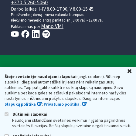
+370 5 260 5060
Darbo laikas: I-IV 8.00-17.00, V 8.00-15.45.
Prieššventinę dieną - viena valanda trumpiau.
Kiekvieno mėnesio antrą penktadienį 8.00 val. - 12.00 val.
Mano VMI
Paklausimas per
Valstybinė mokesčių inspekcija prie Lietuvos
U
Respublikos finansų ministerijos
Šioje svetainėje naudojami slapukai
(angl. cookies). Būtinieji
slapukai įdiegiami automatiškai ir jiems nėra reikalingas Jūsų
Biudžetinė įstaiga. Juridinio asmens kodas — 188659752,
sutikimas. Taip pat galite sutikti ir su kitų slapukų naudojimu. Savo
adresas: Vasario 16-osios g. 14, 01107 Vilnius, Lietuva, el.paštas:
sutikimą bet kada galėsite atšaukti pakeisdami interneto naršyklės
vmi@vmi.lt
, E. pristatymo dėžutės adresas 188659752
nustatymus ir ištrindami įrašytus slapukus. Daugiau informacijos
Duomenys apie Valstybinę mokesčių inspekciją prie Lietuvos
Slapukų politika
;
Privatumo politika.
Respublikos finansų ministerijos kaupiami ir saugomi Juridinių
asmenų registre
Būtinieji slapukai
Naudojami sklandžiam svetainės veikimui ir įgalina pagrindines
svetainės funkcijas. Be šių slapukų svetainė negali tinkamai veikti.