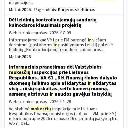
inspekcijos...
Metai:
2026
Pagrindinis:
Karjeros skelbimas
Dėl leidinių kontroliuojamųjų sandorių
kainodaros klausimais projektų
Web turinio sąrašas
2026-07-09
Informuojame, kad VMI prie FM parengė
ir
viešam
derinimui (pastaboms
ir
pasiūlymams teikti) pateikė
leidinių „Kontroliuojamųjų sandorių kainodaros...
Metai:
2026
Informacinis pranešimas dėl Valstybinės
mokesčių
inspekcijos prie Lietuvos
Respublikos...VA-61 „Dėl finansų rinkos dalyvio
duomenų teikimo apie atidarytas
ir
uždarytas
visų...rūšių sąskaitas, seifo kamerų nuomą,
asmenų atstovus
ir
naudos gavėjus taisyklių
Web turinio sąrašas
2026-01-28
Valstybinė
mokesčių
inspekcija prie Lietuvos
Respublikos finansų ministerijos (toliau — VMI prie FM)
informuoja apie 2026 m. sausio 16 d. priimtą įsakymą Nr.
VA-7 „Dėl...