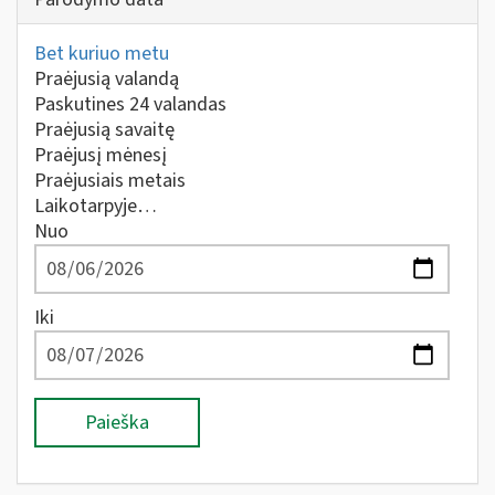
Bet kuriuo metu
Praėjusią valandą
Paskutines 24 valandas
Praėjusią savaitę
Praėjusį mėnesį
Praėjusiais metais
Laikotarpyje…
Nuo
Iki
Paieška