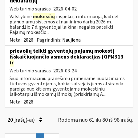
deklaracijų
Web turinio sąrašas
2026-04-02
Valstybinė
mokesčių
inspekcija informuoja, kad dėl
planuojamų sistemos atnaujinimo darbų 2026 m.
balandžio 7 d. gyventojai laikinai negalės pateikti
Pajamų mokesčio...
Metai:
2026
Pagrindinis:
Naujiena
prievolių teikti gyventojų pajamų mokestį
išskaičiuojančio asmens deklaracijas (GPM313
ir
Web turinio sąrašas
2026-03-24
Šiuo informaciniu pranešimu primename nuolatiniams
Lietuvos gyventojams, kokiais atvejais jiems atsiranda
pareiga nuo kitiems gyventojams mokestiniu
laikotarpiu išmokamų išmokų (priskiriamų A...
Metai:
2026
20 Įrašų(-ai)
Rodoma nuo 61 iki 80 iš 98 irašų.