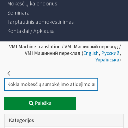
Mokesčių kalendorius
Seminarai
Tarptautinis apmokestinimas
Kontaktai / Apklausa
VMI Machine translation / VMI Машинный перевод /
VMI Машинний переклад (
English
,
Русский
,
Українська
)
Paieška
Kategorijos