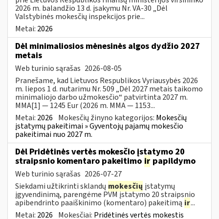
2026 m. balandžio 13 d. įsakymu Nr. VA-30 „Dėl
Valstybinės mokesčių inspekcijos prie...
Metai:
2026
Dėl minimaliosios mėnesinės algos dydžio 2027
metais
Web turinio sąrašas
2026-08-05
Pranešame, kad Lietuvos Respublikos Vyriausybės 2026
m. liepos 1 d. nutarimu Nr. 509 „Dėl 2027 metais taikomo
minimaliojo darbo užmokesčio“ patvirtinta 2027 m.
MMA[1] — 1245 Eur (2026 m. MMA — 1153...
Metai:
2026
Mokesčių žinyno kategorijos:
Mokesčių
įstatymų pakeitimai » Gyventojų pajamų mokesčio
pakeitimai nuo 2027 m.
Dėl Pridėtinės vertės mokesčio įstatymo 20
straipsnio komentaro pakeitimo
ir
papildymo
Web turinio sąrašas
2026-07-27
Siekdami užtikrinti sklandų
mokesčių
įstatymų
įgyvendinimą, parengėme PVM įstatymo 20 straipsnio
apibendrinto paaiškinimo (komentaro) pakeitimą
ir
...
Metai:
2026
Mokesčiai:
Pridėtinės vertės mokestis