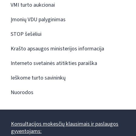
VMI turto aukcionai
Įmonių VDU palyginimas
STOP šešėliui
Krašto apsaugos ministerijos informacija
Interneto svetainės atitikties paraiška
Ieškome turto savininkų
Nuorodos
Konsultacijos mokesčių klausimais ir paslaugos
gyventojams: