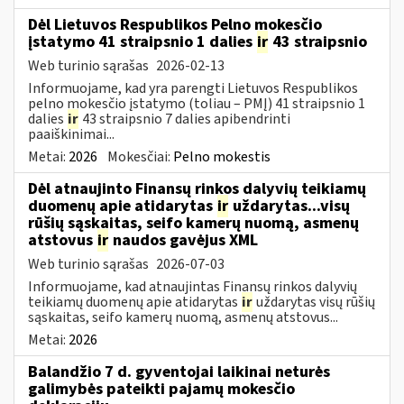
Dėl Lietuvos Respublikos Pelno mokesčio
įstatymo 41 straipsnio 1 dalies
ir
43 straipsnio
Web turinio sąrašas
2026-02-13
Informuojame, kad yra parengti Lietuvos Respublikos
pelno mokesčio įstatymo (toliau – PMĮ) 41 straipsnio 1
dalies
ir
43 straipsnio 7 dalies apibendrinti
paaiškinimai...
Metai:
2026
Mokesčiai:
Pelno mokestis
Dėl atnaujinto Finansų rinkos dalyvių teikiamų
duomenų apie atidarytas
ir
uždarytas...visų
rūšių sąskaitas, seifo kamerų nuomą, asmenų
atstovus
ir
naudos gavėjus XML
Web turinio sąrašas
2026-07-03
Informuojame, kad atnaujintas Finansų rinkos dalyvių
teikiamų duomenų apie atidarytas
ir
uždarytas visų rūšių
sąskaitas, seifo kamerų nuomą, asmenų atstovus...
Metai:
2026
Balandžio 7 d. gyventojai laikinai neturės
galimybės pateikti pajamų mokesčio