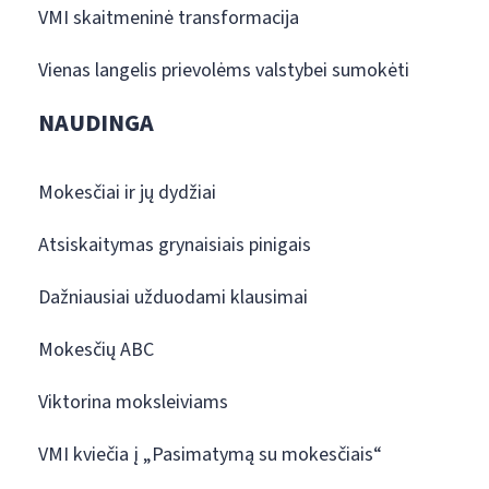
VMI skaitmeninė transformacija
Vienas langelis prievolėms valstybei sumokėti
NAUDINGA
Mokesčiai ir jų dydžiai
Atsiskaitymas grynaisiais pinigais
Dažniausiai užduodami klausimai
Mokesčių ABC
Viktorina moksleiviams
VMI kviečia į „Pasimatymą su mokesčiais“