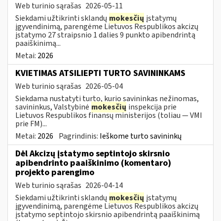
Web turinio sąrašas
2026-05-11
Siekdami užtikrinti sklandų
mokesčių
įstatymų
įgyvendinimą, parengėme Lietuvos Respublikos akcizų
įstatymo 27 straipsnio 1 dalies 9 punkto apibendrintą
paaiškinimą...
Metai:
2026
KVIETIMAS ATSILIEPTI TURTO SAVININKAMS
Web turinio sąrašas
2026-05-04
Siekdama nustatyti turto, kurio savininkas nežinomas,
savininkus, Valstybinė
mokesčių
inspekcija prie
Lietuvos Respublikos finansų ministerijos (toliau — VMI
prie FM)...
Metai:
2026
Pagrindinis:
Ieškome turto savininkų
Dėl Akcizų įstatymo septintojo skirsnio
apibendrinto paaiškinimo (komentaro)
projekto parengimo
Web turinio sąrašas
2026-04-14
Siekdami užtikrinti sklandų
mokesčių
įstatymų
įgyvendinimą, parengėme Lietuvos Respublikos akcizų
įstatymo septintojo skirsnio apibendrintą paaiškinimą