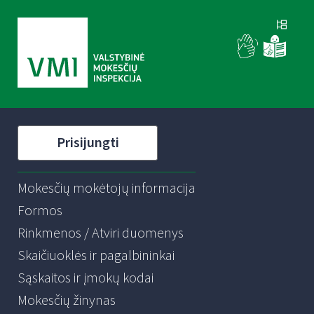
Prisijungti
Mokesčių mokėtojų informacija
Formos
Rinkmenos / Atviri duomenys
Skaičiuoklės ir pagalbininkai
Sąskaitos ir įmokų kodai
Mokesčių žinynas