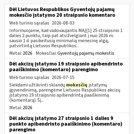
Dėl Lietuvos Respublikos Gyventojų pajamų
mokesčio įstatymo 20 straipsnio komentaro
Web turinio sąrašas
2026-08-03
Informuojame, kad vadovaujantis MAĮ[1] 25 straipsnio 1
dalies 2 punktu, taip pat atsižvelgiant į nuo 2026 m.
sausio 1 d. pasikeitusią minimalią mėnesinę algą,
patvirtintą Lietuvos Respublikos...
Metai:
2026
Mokesčiai:
Gyventojų pajamų mokestis
Dėl akcizų įstatymo 19 straipsnio apibendrinto
paaiškinimo (komentaro) parengimo
Web turinio sąrašas
2026-07-15
Siekdami užtikrinti sklandų
mokesčių
įstatymų
įgyvendinimą, parengėme Lietuvos Respublikos akcizų
įstatymo 19 straipsnio apibendrintą paaiškinimą
(komentarą). Šį...
Metai:
2026
Dėl akcizų įstatymo 27 straipsnio 1 dalies 9
punkto apibendrinto paaiškinimo (komentaro)
parengimo