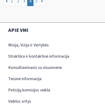
1
2
3
4
5
APIE VMI
Misija, Vizija ir Vertybės
Struktūra ir kontaktinė informacija
Konsultavimasis su visuomene
Teisinė informacija
Peticijų komisijos veikla
Veiklos sritys