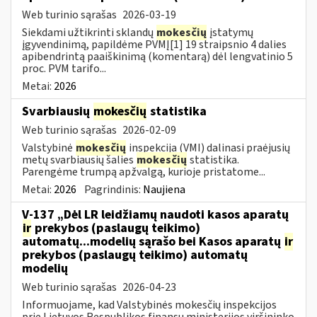
Web turinio sąrašas
2026-03-19
Siekdami užtikrinti sklandų
mokesčių
įstatymų
įgyvendinimą, papildėme PVMĮ[1] 19 straipsnio 4 dalies
apibendrintą paaiškinimą (komentarą) dėl lengvatinio 5
proc. PVM tarifo...
Metai:
2026
Svarbiausių
mokesčių
statistika
Web turinio sąrašas
2026-02-09
Valstybinė
mokesčių
inspekcija (VMI) dalinasi praėjusių
metų svarbiausių šalies
mokesčių
statistika.
Parengėme trumpą apžvalgą, kurioje pristatome...
Metai:
2026
Pagrindinis:
Naujiena
V-137 „Dėl LR leidžiamų naudoti kasos aparatų
ir
prekybos (paslaugų teikimo)
automatų...modelių sąrašo bei Kasos aparatų
ir
prekybos (paslaugų teikimo) automatų
modelių
Web turinio sąrašas
2026-04-23
Informuojame, kad Valstybinės mokesčių inspekcijos
prie Lietuvos Respublikos finansų ministerijos viršininko