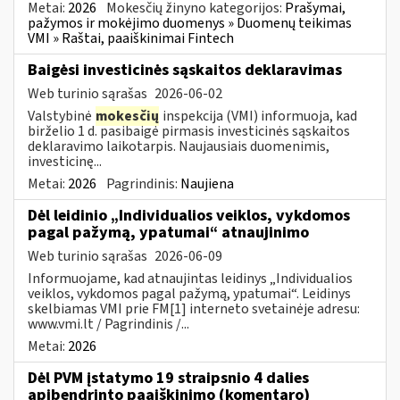
Metai:
2026
Mokesčių žinyno kategorijos:
Prašymai,
pažymos ir mokėjimo duomenys » Duomenų teikimas
VMI » Raštai, paaiškinimai Fintech
Baigėsi investicinės sąskaitos deklaravimas
Web turinio sąrašas
2026-06-02
Valstybinė
mokesčių
inspekcija (VMI) informuoja, kad
birželio 1 d. pasibaigė pirmasis investicinės sąskaitos
deklaravimo laikotarpis. Naujausiais duomenimis,
investicinę...
Metai:
2026
Pagrindinis:
Naujiena
Dėl leidinio „Individualios veiklos, vykdomos
pagal pažymą, ypatumai“ atnaujinimo
Web turinio sąrašas
2026-06-09
Informuojame, kad atnaujintas leidinys „Individualios
veiklos, vykdomos pagal pažymą, ypatumai“. Leidinys
skelbiamas VMI prie FM[1] interneto svetainėje adresu:
www.vmi.lt / Pagrindinis /...
Metai:
2026
Dėl PVM įstatymo 19 straipsnio 4 dalies
apibendrinto paaiškinimo (komentaro)