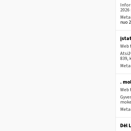
Infor
2026 
Metai
nuo 2
įsta
Web t
Atsiž
839, 
Metai
. mo
Web t
Gyven
moke
Metai
Dėl 