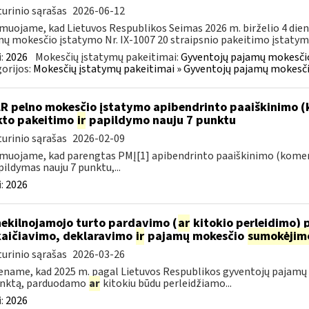
urinio sąrašas
2026-06-12
muojame, kad Lietuvos Respublikos Seimas 2026 m. birželio 4 die
ų mokesčio įstatymo Nr. IX-1007 20 straipsnio pakeitimo įstatymą 
:
2026
Mokesčių įstatymų pakeitimai:
Gyventojų pajamų mokesčio
orijos:
Mokesčių įstatymų pakeitimai » Gyventojų pajamų mokesči
LR pelno mokesčio įstatymo apibendrinto paaiškinimo (
to pakeitimo
ir
papildymo nauju 7 punktu
urinio sąrašas
2026-02-09
muojame, kad parengtas PMĮ[1] apibendrinto paaiškinimo (komen
ildymas nauju 7 punktu,...
:
2026
nekilnojamojo turto pardavimo (
ar
kitokio perleidimo) 
aičiavimo, deklaravimo
ir
pajamų mokesčio
sumokėjim
urinio sąrašas
2026-03-26
name, kad 2025 m. pagal Lietuvos Respublikos gyventojų pajamų m
unktą, parduodamo
ar
kitokiu būdu perleidžiamo...
:
2026