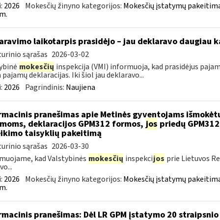
:
2026
Mokesčių žinyno kategorijos:
Mokesčių įstatymų pakeitima
m.
aravimo laikotarpis prasidėjo – jau deklaravo daugiau k
urinio sąrašas
2026-03-02
ybinė
mokesčių
inspekcija (VMI) informuoja, kad prasidėjus pajam
 pajamų deklaracijas. Iki šiol jau deklaravo...
:
2026
Pagrindinis:
Naujiena
rmacinis pranešimas apie Metinės gyventojams išmokėt
moms, deklaracijos GPM312 formos,
jos
priedų GPM312L
ikimo taisyklių pakeitimą
urinio sąrašas
2026-03-30
muojame, kad Valstybinės
mokesčių
inspekci
jos
prie Lietuvos Re
o...
:
2026
Mokesčių žinyno kategorijos:
Mokesčių įstatymų pakeitima
m.
rmacinis pranešimas: Dėl LR GPM įstatymo 20 straipsnio