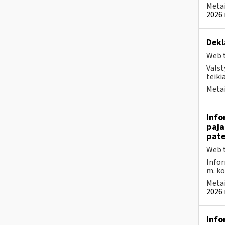
Metai
2026 
Dekl
Web t
Valst
teikia
Metai
Info
paja
pate
Web t
Infor
m. kov
Metai
2026 
Info