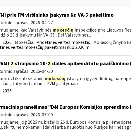
VMI prie FM viršininko įsakymo Nr. VA-5 pakeitimo
urinio sąrašas
2026-04-27
muojame, kad Valstybinės
mokesčių
inspekcijos prie Lietuvos Re
džio 23 d. įsakymu Nr. VA-35 „Dėl Valstybinės...
:
2026
Mokesčiai:
Pridėtinės vertės mokestis
Mokesčių žinyno ka
tinės vertės mokesčių pakeitimai nuo 2026 m.
PVMĮ
2
straipsnio 10-
2
dalies apibendrinto paaiškinimo 
urinio sąrašas
2026-04-30
ami užtikrinti sklandų
mokesčių
įstatymų įgyvendinimą, parengė
čio įstatymo (toliau – PVM įstatymas)...
:
2026
rmacinis pranešimas "Dėl Europos Komisijos sprendimo 
urinio sąrašas
2026-07-09
muojame, jog 2026 m. birželio 26 d. Europos Komisija priėmė spre
ų, skirtų nemokamai išdalyti arba naudotis nuo Rusijos karinės agres