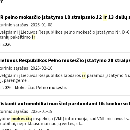
m.
LR pelno mokesčio įstatymo 18 straipsnio 12
ir
13 dalių 
urinio sąrašas
2026-01-08
velgdami į Lietuvos Respublikos pelno mokesčio įstatymo Nr. IX-675 5
psnių pakeitimo
ir
...
:
2026
Lietuvos Respublikos Pelno mokesčio įstatymo 28 straip
urinio sąrašas
2026-02-10
velgdami į Lietuvos Respublikos labdaros
ir
paramos įstatymo Nr.
], parengėme...
:
2026
Mokesčiai:
Pelno mokestis
iskuoti automobiliai nuo šiol parduodami tik konkurso
urinio sąrašas
2026-01-19
ybinė
mokesčių
inspekcija (VMI) informuoja, kad VMI inicijavus tv
obiliai, nepriklausomai nuo jų vertės, el....