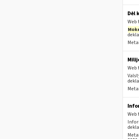
Dėl 
Web t
Moke
dekla
Metai
Mili
Web t
Valst
dekla
Metai
Info
Web t
Infor
dekla
Metai