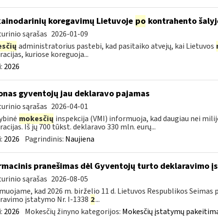
kainodarinių koregavimų Lietuvoje
po
kontrahento šalyj
urinio sąrašas
2026-01-09
sčių
administratorius pastebi, kad pasitaiko atvejų, kai Lietuvos
racijas, kuriose koreguoja...
:
2026
jonas gyventojų jau deklaravo pajamas
urinio sąrašas
2026-04-01
ybinė
mokesčių
inspekcija (VMI) informuoja, kad daugiau nei mil
racijas. Iš jų 700 tūkst. deklaravo 330 mln. eurų...
:
2026
Pagrindinis:
Naujiena
rmacinis pranešimas dėl Gyventojų turto deklaravimo 
urinio sąrašas
2026-08-05
muojame, kad 2026 m. birželio 11 d. Lietuvos Respublikos Seimas 
ravimo įstatymo Nr. I-1338
2
...
:
2026
Mokesčių žinyno kategorijos:
Mokesčių įstatymų pakeitima