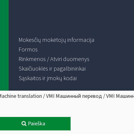
Mokesčių mokėtojų informacija
Formos
Rinkmenos / Atviri duomenys
Skaičiuoklės ir pagalbininkai
Sąskaitos ir įmokų kodai
Machine translation / VMI Машинный перевод / VMI Машин
Paieška