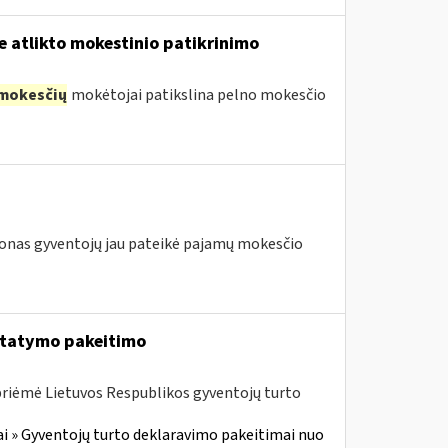
e atlikto mokestinio patikrinimo
mokesčių
mokėtojai patikslina pelno mokesčio
ijonas gyventojų jau pateikė pajamų mokesčio
įstatymo pakeitimo
priėmė Lietuvos Respublikos gyventojų turto
i » Gyventojų turto deklaravimo pakeitimai nuo