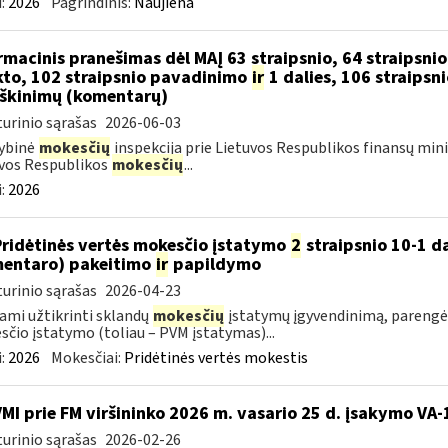
:
2026
Pagrindinis:
Naujiena
rmacinis pranešimas dėl MAĮ 63 straipsnio, 64 straipsni
to, 102 straipsnio pavadinimo
ir
1 dalies, 106 straipsni
škinimų (komentarų)
urinio sąrašas
2026-06-03
ybinė
mokesčių
inspekcija prie Lietuvos Respublikos finansų mini
vos Respublikos
mokesčių
...
:
2026
Pridėtinės vertės mokesčio įstatymo
2
straipsnio 10-1 da
entaro) pakeitimo
ir
papildymo
urinio sąrašas
2026-04-23
ami užtikrinti sklandų
mokesčių
įstatymų įgyvendinimą, parengė
čio įstatymo (toliau – PVM įstatymas)...
:
2026
Mokesčiai:
Pridėtinės vertės mokestis
VMI prie FM viršininko 2026 m. vasario 25 d. įsakymo VA-
urinio sąrašas
2026-02-26