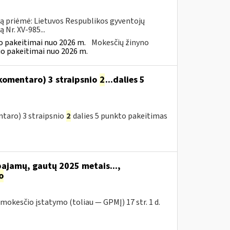
ną priėmė: Lietuvos Respublikos gyventojų
Nr. XV-985...
 pakeitimai nuo 2026 m.
Mokesčių žinyno
o pakeitimai nuo 2026 m.
komentaro) 3 straipsnio
2
...dalies 5
taro) 3 straipsnio
2
dalies 5 punkto pakeitimas
pajamų, gautų 2025 metais...,
o
okesčio įstatymo (toliau — GPMĮ) 17 str. 1 d.