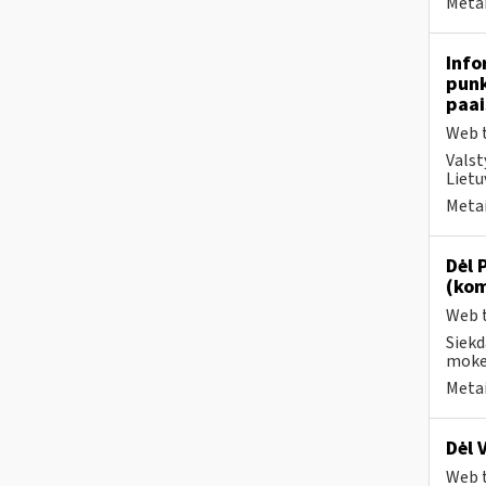
Metai
Info
punk
paai
Web t
Valst
Lietu
Metai
Dėl 
(kom
Web t
Siekd
mokes
Metai
Dėl 
Web t