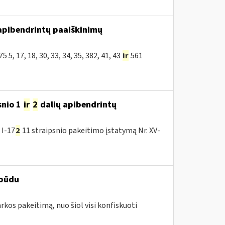
apibendrintų paaiškinimų
, 17, 18, 30, 33, 34, 35, 382, 41, 43
ir
561
snio 1
ir
2
dalių apibendrintų
 I-17
2
11 straipsnio pakeitimo įstatymą Nr. XV-
 būdu
arkos pakeitimą, nuo šiol visi konfiskuoti