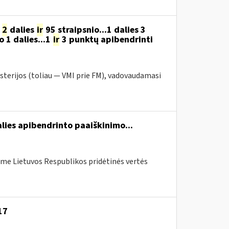
o
2
dalies
ir
95 straipsnio...1 dalies 3
o 1 dalies...1
ir
3 punktų apibendrinti
sterijos (toliau — VMI prie FM), vadovaudamasi
lies apibendrinto paaiškinimo...
me Lietuvos Respublikos pridėtinės vertės
17