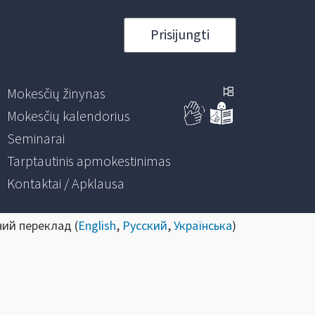
Prisijungti
Mokesčių žinynas
Mokesčių kalendorius
Seminarai
Tarptautinis apmokestinimas
Kontaktai / Apklausa
ний переклад (
English
,
Русский
,
Українська
)