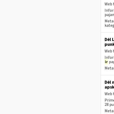
Web t
Infor
pajam
Metai
kateg
Dėl 
punk
Web t
Infor
ir
pap
Metai
Dėl 
apsk
Web t
Prime
28 p
Metai