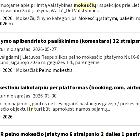
muojame apie priimtą Valstybinės
mokesčių
inspekcijos prie Lie
m. vasario 25 d. įsakymą VA-17 „Dėl Valstybinės...
:
2026
Mokesčių žinyno kategorijos:
Mokesčių įstatymų pakeitima
026 m.
tymo apibendrinto paaiškinimo (komentaro) 12 straips
urinio sąrašas
2026-05-27
velgdami į Lietuvos Respublikos pelno mokesčio įstatymo Nr. IX-6
kuris įsigaliojo 2026 m. gegužės 1 d., parengėme...
:
2026
Mokesčiai:
Pelno mokestis
kestiniu laikotarpiu per platformas (booking.com, airbn
urinio sąrašas
2026-03-30
tojo pajamos, gautos ne tiesiogiai iš paslaugos gavėjo / prekės p
sčio objektui
ir
turi būti apmokestinamos pajamų...
:
2026
LR pelno mokesčio įstatymo 6 straipsnio
2
dalies 1 past