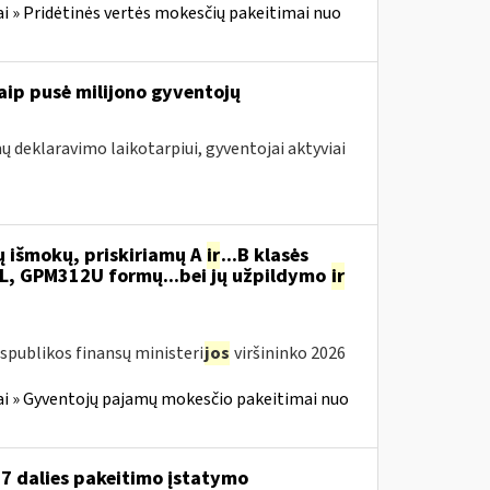
i » Pridėtinės vertės mokesčių pakeitimai nuo
aip pusė milijono gyventojų
ų deklaravimo laikotarpiui, gyventojai aktyviai
ų išmokų, priskiriamų A
ir
...B klasės
, GPM312U formų...bei jų užpildymo
ir
spublikos finansų ministeri
jos
viršininko 2026
i » Gyventojų pajamų mokesčio pakeitimai nuo
 7 dalies pakeitimo įstatymo