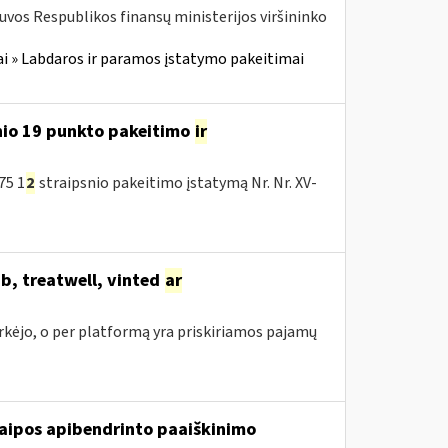
tuvos Respublikos finansų ministerijos viršininko
i » Labdaros ir paramos įstatymo pakeitimai
nio 19 punkto pakeitimo
ir
75 1
2
straipsnio pakeitimo įstatymą Nr. Nr. XV-
b, treatwell, vinted
ar
irkėjo, o per platformą yra priskiriamos pajamų
raipos apibendrinto paaiškinimo