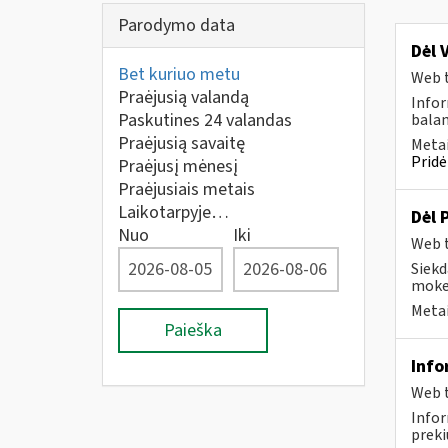
Parodymo data
Dėl 
Bet kuriuo metu
Web t
Praėjusią valandą
Infor
Paskutines 24 valandas
balan
Praėjusią savaitę
Metai
Pridė
Praėjusį mėnesį
Praėjusiais metais
Laikotarpyje…
Dėl 
Nuo
Iki
Web t
Siekd
mokes
Metai
Paieška
Info
Web t
Infor
preki