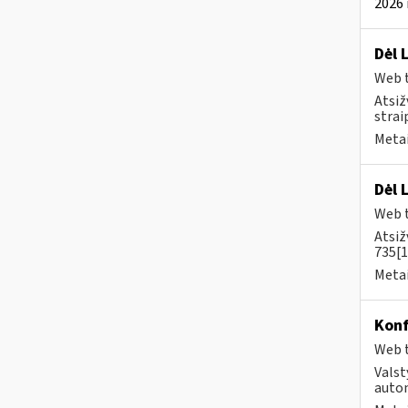
2026 
Dėl 
Web t
Atsiž
strai
Metai
Dėl 
Web t
Atsiž
735[1
Metai
Konf
Web t
Valst
autom