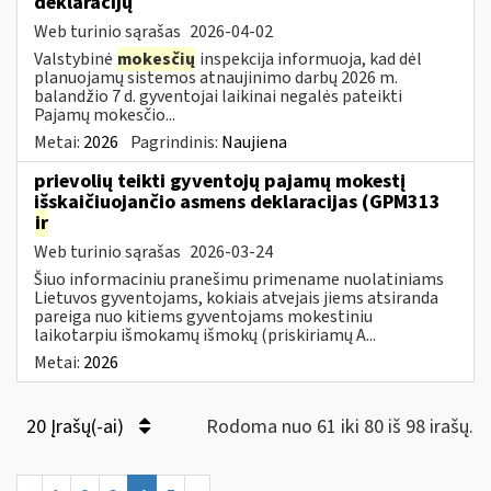
deklaracijų
Web turinio sąrašas
2026-04-02
Valstybinė
mokesčių
inspekcija informuoja, kad dėl
planuojamų sistemos atnaujinimo darbų 2026 m.
balandžio 7 d. gyventojai laikinai negalės pateikti
Pajamų mokesčio...
Metai:
2026
Pagrindinis:
Naujiena
prievolių teikti gyventojų pajamų mokestį
išskaičiuojančio asmens deklaracijas (GPM313
ir
Web turinio sąrašas
2026-03-24
Šiuo informaciniu pranešimu primename nuolatiniams
Lietuvos gyventojams, kokiais atvejais jiems atsiranda
pareiga nuo kitiems gyventojams mokestiniu
laikotarpiu išmokamų išmokų (priskiriamų A...
Metai:
2026
20 Įrašų(-ai)
Rodoma nuo 61 iki 80 iš 98 irašų.