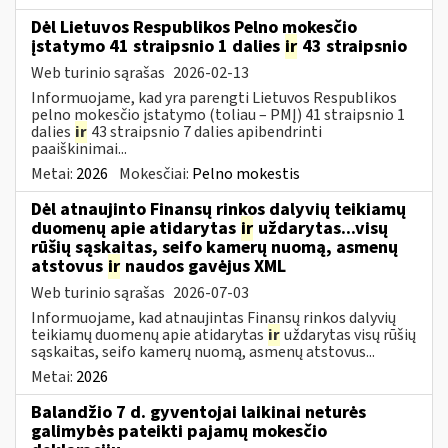
Dėl Lietuvos Respublikos Pelno mokesčio
įstatymo 41 straipsnio 1 dalies
ir
43 straipsnio
Web turinio sąrašas
2026-02-13
Informuojame, kad yra parengti Lietuvos Respublikos
pelno mokesčio įstatymo (toliau – PMĮ) 41 straipsnio 1
dalies
ir
43 straipsnio 7 dalies apibendrinti
paaiškinimai...
Metai:
2026
Mokesčiai:
Pelno mokestis
Dėl atnaujinto Finansų rinkos dalyvių teikiamų
duomenų apie atidarytas
ir
uždarytas...visų
rūšių sąskaitas, seifo kamerų nuomą, asmenų
atstovus
ir
naudos gavėjus XML
Web turinio sąrašas
2026-07-03
Informuojame, kad atnaujintas Finansų rinkos dalyvių
teikiamų duomenų apie atidarytas
ir
uždarytas visų rūšių
sąskaitas, seifo kamerų nuomą, asmenų atstovus...
Metai:
2026
Balandžio 7 d. gyventojai laikinai neturės
galimybės pateikti pajamų mokesčio