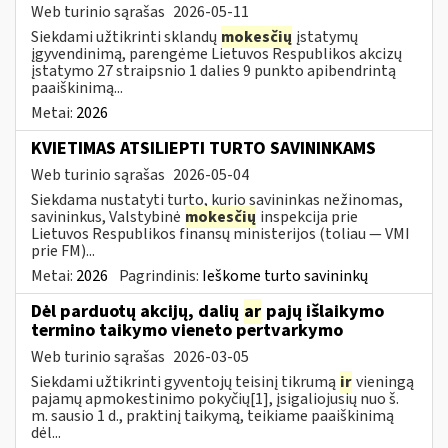
Web turinio sąrašas
2026-05-11
Siekdami užtikrinti sklandų
mokesčių
įstatymų
įgyvendinimą, parengėme Lietuvos Respublikos akcizų
įstatymo 27 straipsnio 1 dalies 9 punkto apibendrintą
paaiškinimą...
Metai:
2026
KVIETIMAS ATSILIEPTI TURTO SAVININKAMS
Web turinio sąrašas
2026-05-04
Siekdama nustatyti turto, kurio savininkas nežinomas,
savininkus, Valstybinė
mokesčių
inspekcija prie
Lietuvos Respublikos finansų ministerijos (toliau — VMI
prie FM)...
Metai:
2026
Pagrindinis:
Ieškome turto savininkų
Dėl parduotų akcijų, dalių
ar
pajų išlaikymo
termino taikymo vieneto pertvarkymo
Web turinio sąrašas
2026-03-05
Siekdami užtikrinti gyventojų teisinį tikrumą
ir
vieningą
pajamų apmokestinimo pokyčių[1], įsigaliojusių nuo š.
m. sausio 1 d., praktinį taikymą, teikiame paaiškinimą
dėl...