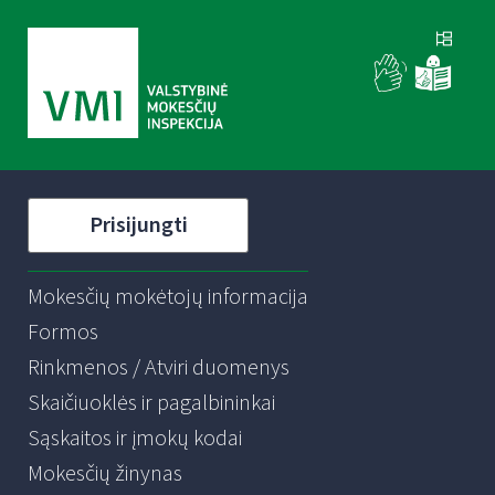
Prisijungti
Mokesčių mokėtojų informacija
Formos
Rinkmenos / Atviri duomenys
Skaičiuoklės ir pagalbininkai
Sąskaitos ir įmokų kodai
Mokesčių žinynas