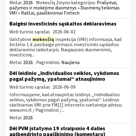
Metai:
2026
Mokesčių žinyno kategorijos:
Prašymai,
pažymos ir mokėjimo duomenys » Duomenų teikimas
VMI » Raštai, paaiškinimai Fintech
Baigėsi investicinės sąskaitos deklaravimas
Web turinio sąrašas
2026-06-02
Valstybinė
mokesčių
inspekcija (VMI) informuoja, kad
birželio 1 d. pasibaigė pirmasis investicinės sąskaitos
deklaravimo laikotarpis. Naujausiais duomenimis,
investicinę...
Metai:
2026
Pagrindinis:
Naujiena
Dėl leidinio „Individualios veiklos, vykdomos
pagal pažymą, ypatumai“ atnaujinimo
Web turinio sąrašas
2026-06-09
Informuojame, kad atnaujintas leidinys „Individualios
veiklos, vykdomos pagal pažymą, ypatumai“. Leidinys
skelbiamas VMI prie FM[1] interneto svetainėje adresu:
www.vmi.lt / Pagrindinis /...
Metai:
2026
Dėl PVM įstatymo 19 straipsnio 4 dalies
apibendrinto paaiškinimo (komentaro)