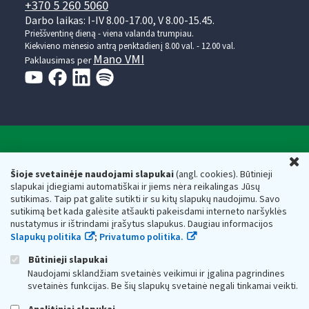
+370 5 260 5060
Darbo laikas: I-IV 8.00-17.00, V 8.00-15.45.
Prieššventinę dieną - viena valanda trumpiau.
Kiekvieno mėnesio antrą penktadienį 8.00 val. - 12.00 val.
Mano VMI
Paklausimas per
Valstybinė mokesčių inspekcija prie Lietuvos
U
Respublikos finansų ministerijos
Šioje svetainėje naudojami slapukai
(angl. cookies). Būtinieji
slapukai įdiegiami automatiškai ir jiems nėra reikalingas Jūsų
Biudžetinė įstaiga. Juridinio asmens kodas — 188659752,
sutikimas. Taip pat galite sutikti ir su kitų slapukų naudojimu. Savo
adresas: Vasario 16-osios g. 14, 01107 Vilnius, Lietuva, el.paštas:
sutikimą bet kada galėsite atšaukti pakeisdami interneto naršyklės
vmi@vmi.lt
, E. pristatymo dėžutės adresas 188659752
nustatymus ir ištrindami įrašytus slapukus. Daugiau informacijos
Duomenys apie Valstybinę mokesčių inspekciją prie Lietuvos
Slapukų politika
;
Privatumo politika.
Respublikos finansų ministerijos kaupiami ir saugomi Juridinių
asmenų registre
Būtinieji slapukai
Naudojami sklandžiam svetainės veikimui ir įgalina pagrindines
svetainės funkcijas. Be šių slapukų svetainė negali tinkamai veikti.