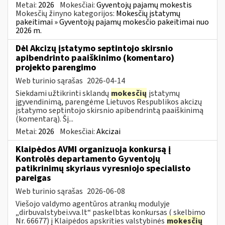
Metai:
2026
Mokesčiai:
Gyventojų pajamų mokestis
Mokesčių žinyno kategorijos:
Mokesčių įstatymų
pakeitimai » Gyventojų pajamų mokesčio pakeitimai nuo
2026 m.
Dėl Akcizų įstatymo septintojo skirsnio
apibendrinto paaiškinimo (komentaro)
projekto parengimo
Web turinio sąrašas
2026-04-14
Siekdami užtikrinti sklandų
mokesčių
įstatymų
įgyvendinimą, parengėme Lietuvos Respublikos akcizų
įstatymo septintojo skirsnio apibendrintą paaiškinimą
(komentarą). Šį...
Metai:
2026
Mokesčiai:
Akcizai
Klaipėdos AVMI organizuoja konkursą į
Kontrolės departamento Gyventojų
patikrinimų skyriaus vyresniojo specialisto
pareigas
Web turinio sąrašas
2026-06-08
Viešojo valdymo agentūros atrankų modulyje
„dirbuvalstybei.vva.lt“ paskelbtas konkursas ( skelbimo
Nr. 66677) į Klaipėdos apskrities valstybinės
mokesčių