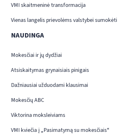
VMI skaitmeninė transformacija
Vienas langelis prievolėms valstybei sumokėti
NAUDINGA
Mokesčiai ir jų dydžiai
Atsiskaitymas grynaisiais pinigais
Dažniausiai užduodami klausimai
Mokesčių ABC
Viktorina moksleiviams
VMI kviečia į „Pasimatymą su mokesčiais“