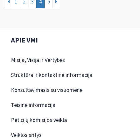
1
2
3
4
5
APIE VMI
Misija, Vizija ir Vertybės
Struktūra ir kontaktinė informacija
Konsultavimasis su visuomene
Teisinė informacija
Peticijų komisijos veikla
Veiklos sritys