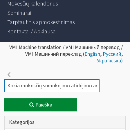
Mokesčių kalendorius
Seminarai
Tarptautinis apmokestinimas
Kontaktai / Apklausa
VMI Machine translation / VMI Машинный перевод /
VMI Машинний переклад (
English
,
Русский
,
Українська
)
Paieška
Kategorijos