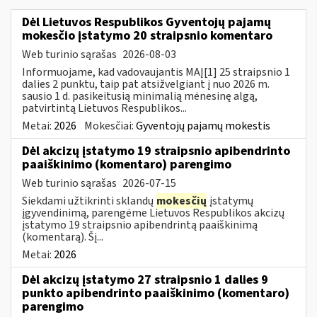
Dėl Lietuvos Respublikos Gyventojų pajamų
mokesčio įstatymo 20 straipsnio komentaro
Web turinio sąrašas
2026-08-03
Informuojame, kad vadovaujantis MAĮ[1] 25 straipsnio 1
dalies 2 punktu, taip pat atsižvelgiant į nuo 2026 m.
sausio 1 d. pasikeitusią minimalią mėnesinę algą,
patvirtintą Lietuvos Respublikos...
Metai:
2026
Mokesčiai:
Gyventojų pajamų mokestis
Dėl akcizų įstatymo 19 straipsnio apibendrinto
paaiškinimo (komentaro) parengimo
Web turinio sąrašas
2026-07-15
Siekdami užtikrinti sklandų
mokesčių
įstatymų
įgyvendinimą, parengėme Lietuvos Respublikos akcizų
įstatymo 19 straipsnio apibendrintą paaiškinimą
(komentarą). Šį...
Metai:
2026
Dėl akcizų įstatymo 27 straipsnio 1 dalies 9
punkto apibendrinto paaiškinimo (komentaro)
parengimo