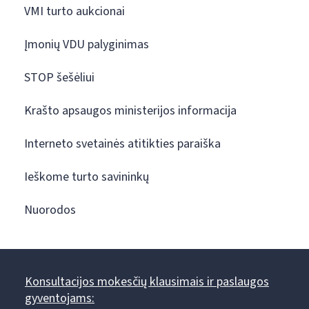
VMI turto aukcionai
Įmonių VDU palyginimas
STOP šešėliui
Krašto apsaugos ministerijos informacija
Interneto svetainės atitikties paraiška
Ieškome turto savininkų
Nuorodos
Konsultacijos mokesčių klausimais ir paslaugos
gyventojams: