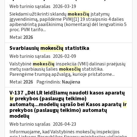
Web turinio sąrašas
2026-03-19
Siekdami užtikrinti sklandų
mokesčių
įstatymų
įgyvendinimą, papildėme PVMĮ[1] 19 straipsnio 4 dalies
apibendrintą paaiškinimą (komentarą) dėl lengvatinio 5
proc. PVM tarifo...
Metai:
2026
Svarbiausių
mokesčių
statistika
Web turinio sąrašas
2026-02-09
Valstybinė
mokesčių
inspekcija (VMI) dalinasi praėjusių
metų svarbiausių šalies
mokesčių
statistika.
Parengėme trumpą apžvalgą, kurioje pristatome...
Metai:
2026
Pagrindinis:
Naujiena
V-137 „Dėl LR leidžiamų naudoti kasos aparatų
ir
prekybos (paslaugų teikimo)
automatų...modelių sąrašo bei Kasos aparatų
ir
prekybos (paslaugų teikimo) automatų
modelių
Web turinio sąrašas
2026-04-23
Informuojame, kad Valstybinės mokesčių inspekcijos
prie Lietuvos Respublikos finansų ministerijos viršininko