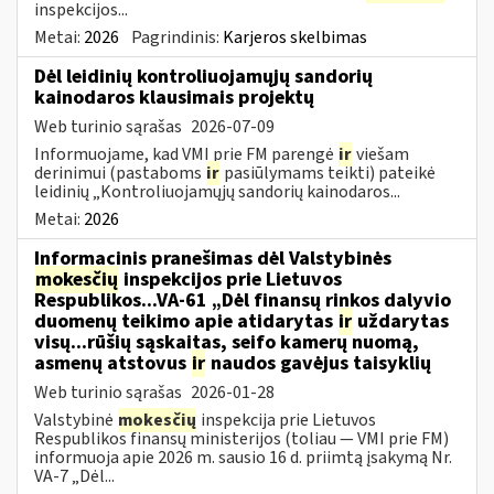
inspekcijos...
Metai:
2026
Pagrindinis:
Karjeros skelbimas
Dėl leidinių kontroliuojamųjų sandorių
kainodaros klausimais projektų
Web turinio sąrašas
2026-07-09
Informuojame, kad VMI prie FM parengė
ir
viešam
derinimui (pastaboms
ir
pasiūlymams teikti) pateikė
leidinių „Kontroliuojamųjų sandorių kainodaros...
Metai:
2026
Informacinis pranešimas dėl Valstybinės
mokesčių
inspekcijos prie Lietuvos
Respublikos...VA-61 „Dėl finansų rinkos dalyvio
duomenų teikimo apie atidarytas
ir
uždarytas
visų...rūšių sąskaitas, seifo kamerų nuomą,
asmenų atstovus
ir
naudos gavėjus taisyklių
Web turinio sąrašas
2026-01-28
Valstybinė
mokesčių
inspekcija prie Lietuvos
Respublikos finansų ministerijos (toliau — VMI prie FM)
informuoja apie 2026 m. sausio 16 d. priimtą įsakymą Nr.
VA-7 „Dėl...