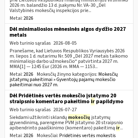
2026 m. balandžio 13 d. įsakymu Nr. VA-30 „Dėl
Valstybinės mokesčių inspekcijos prie...
Metai:
2026
Dėl minimaliosios mėnesinės algos dydžio 2027
metais
Web turinio sąrašas
2026-08-05
Pranešame, kad Lietuvos Respublikos Vyriausybės 2026
m. liepos 1 d. nutarimu Nr. 509 „Dėl 2027 metais taikomo
minimaliojo darbo užmokesčio“ patvirtinta 2027 m.
MMA[1] — 1245 Eur (2026 m. MMA — 1153...
Metai:
2026
Mokesčių žinyno kategorijos:
Mokesčių
įstatymų pakeitimai » Gyventojų pajamų mokesčio
pakeitimai nuo 2027 m.
Dėl Pridėtinės vertės mokesčio įstatymo 20
straipsnio komentaro pakeitimo
ir
papildymo
Web turinio sąrašas
2026-07-27
Siekdami užtikrinti sklandų
mokesčių
įstatymų
įgyvendinimą, parengėme PVM įstatymo 20 straipsnio
apibendrinto paaiškinimo (komentaro) pakeitimą
ir
...
Metai:
2026
Mokesčiai:
Pridėtinės vertės mokestis