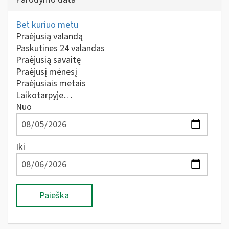
Bet kuriuo metu
Praėjusią valandą
Paskutines 24 valandas
Praėjusią savaitę
Praėjusį mėnesį
Praėjusiais metais
Laikotarpyje…
Nuo
Iki
Paieška