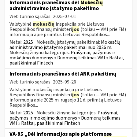
Informacinis pranešimas dėl
Mokesčių
administravimo įstatymo pakeitimo
Web turinio sąrašas
2025-07-01
Valstybinė
mokesčių
inspekcija prie Lietuvos
Respublikos finansų ministeri
jos
(toliau — VMI prie FM)
informuoja apie priimtus Lietuvos Respublikos...
Metai:
2025
Mokesčių įstatymų pakeitimai:
Mokesčių
administravimo įstatymo pakeitimai nuo 2026 m.
Mokesčių žinyno kategorijos:
Prašymai, pažymos ir
mokėjimo duomenys » Duomenų teikimas VMI » Raštai,
paaiškinimai Fintech
Informacinis pranešimas dėl ANK pakeitimų
Web turinio sąrašas
2025-09-26
Valstybinė mokesčių inspekcija prie Lietuvos
Respublikos finansų ministeri
jos
(toliau — VMI prie FM)
informuoja apie 2025 m. rugsėjo 11 d. priimtą Lietuvos
Respublikos...
Metai:
2025
Mokesčių žinyno kategorijos:
Prašymai,
pažymos ir mokėjimo duomenys » Duomenų teikimas
VMI » Raštai, paaiškinimai Fintech
VA-95 „Dėl Informacijos apie platformose