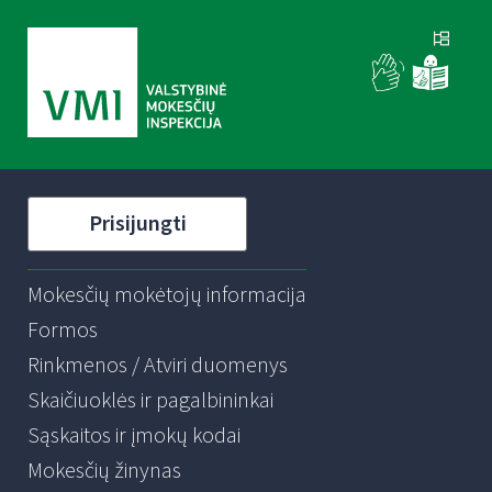
Prisijungti
Mokesčių mokėtojų informacija
Formos
Rinkmenos / Atviri duomenys
Skaičiuoklės ir pagalbininkai
Sąskaitos ir įmokų kodai
Mokesčių žinynas