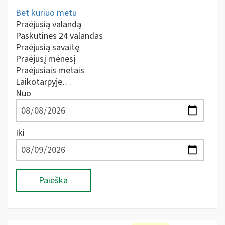
Bet kuriuo metu
Praėjusią valandą
Paskutines 24 valandas
Praėjusią savaitę
Praėjusį mėnesį
Praėjusiais metais
Laikotarpyje…
Nuo
Iki
Paieška