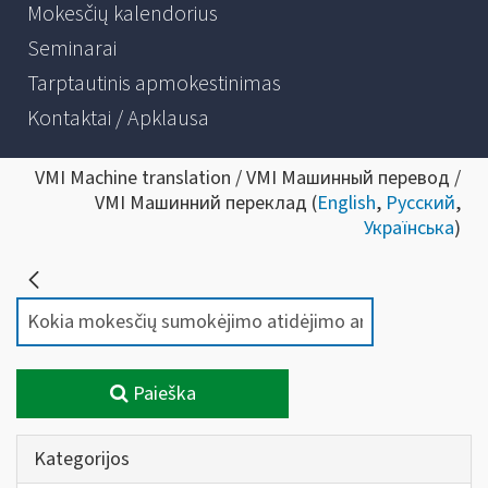
Mokesčių kalendorius
Seminarai
Tarptautinis apmokestinimas
Kontaktai / Apklausa
VMI Machine translation / VMI Машинный перевод /
VMI Машинний переклад (
English
,
Русский
,
Українська
)
Paieška
Kategorijos