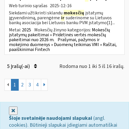
Web turinio sąrašas
2025-12-16
Siekdami užtikrinti sklandų
mokesčių
įstatymų
įgyvendinimą, parengėme
ir
suderinome su Lietuvos
bankų asociacija bei Lietuvos banku PVM įstatymo[1]...
Metai:
2025
Mokesčių žinyno kategorijos:
Mokesčių
įstatymų pakeitimai » Pridėtinės vertės mokesčių
pakeitimai nuo 2026 m.
Prašymai, pažymos ir
mokėjimo duomenys » Duomenų teikimas VMI » Raštai,
paaiškinimai Fintech
5 Įrašų(-ai)
Rodoma nuo 1 iki 5 iš 16 irašų.
1
2
3
4
Uždaryti
Šioje svetainėje naudojami slapukai
(angl.
cookies). Būtinieji slapukai įdiegiami automatiškai