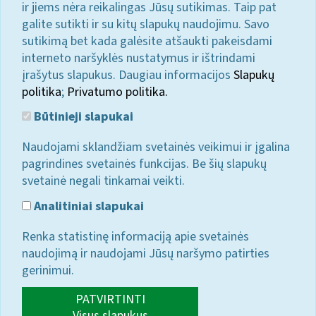
ir jiems nėra reikalingas Jūsų sutikimas. Taip pat
galite sutikti ir su kitų slapukų naudojimu. Savo
sutikimą bet kada galėsite atšaukti pakeisdami
interneto naršyklės nustatymus ir ištrindami
įrašytus slapukus. Daugiau informacijos
Slapukų
politika
;
Privatumo politika.
Būtinieji slapukai
Naudojami sklandžiam svetainės veikimui ir įgalina
pagrindines svetainės funkcijas. Be šių slapukų
svetainė negali tinkamai veikti.
Analitiniai slapukai
Renka statistinę informaciją apie svetainės
naudojimą ir naudojami Jūsų naršymo patirties
gerinimui.
PATVIRTINTI
Visus slapukus