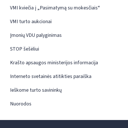
VMI kviečia į „Pasimatymą su mokesčiais“
VMI turto aukcionai
Įmonių VDU palyginimas
STOP šešėliui
Krašto apsaugos ministerijos informacija
Interneto svetainės atitikties paraiška
Ieškome turto savininkų
Nuorodos