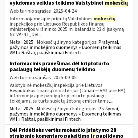
vykdomas veiklas teikimo Valstybinei
mokesčių
Web turinio sąrašas
2025-04-24
Informuojame apie priimtą Valstybinės
mokesčių
inspekcijos prie Lietuvos Respublikos finansų
ministerijos viršininko 2025 m. balandžio 23 d. įsakymą
Nr. VA-41 „Dėl...
Metai:
2025
Mokesčių žinyno kategorijos:
Prašymai,
pažymos ir mokėjimo duomenys » Duomenų teikimas
VMI » Raštai, paaiškinimai Fintech
Informacinis pranešimas dėl kriptoturto
paslaugų teikėjų duomenų teikimo
Web turinio sąrašas
2025-09-05
Valstybinė mokesčių inspekcija prie Lietuvos
Respublikos finansų ministerijos (toliau — VMI prie FM)
informuoja apie pareigą kriptoturto paslaugų
teikėjams, su turtu susietų žetonų emitentams,...
Metai:
2025
Mokesčių žinyno kategorijos:
Prašymai,
pažymos ir mokėjimo duomenys » Duomenų teikimas
VMI » Raštai, paaiškinimai Fintech
Dėl Pridėtinės vertės mokesčio įstatymo 28
straipsnio komentaro pakeitimo
ir
papildymo