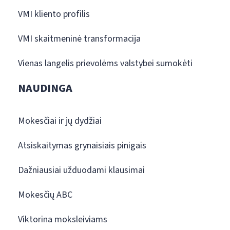
VMI kliento profilis
VMI skaitmeninė transformacija
Vienas langelis prievolėms valstybei sumokėti
NAUDINGA
Mokesčiai ir jų dydžiai
Atsiskaitymas grynaisiais pinigais
Dažniausiai užduodami klausimai
Mokesčių ABC
Viktorina moksleiviams