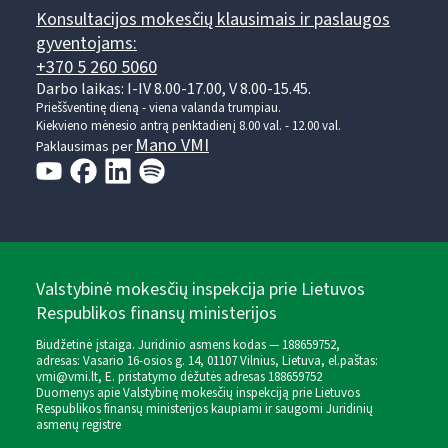
Konsultacijos mokesčių klausimais ir paslaugos
gyventojams:
+370 5 260 5060
Darbo laikas: I-IV 8.00-17.00, V 8.00-15.45.
Prieššventinę dieną - viena valanda trumpiau.
Kiekvieno mėnesio antrą penktadienį 8.00 val. - 12.00 val.
Mano VMI
Paklausimas per
Valstybinė mokesčių inspekcija prie Lietuvos
Respublikos finansų ministerijos
Biudžetinė įstaiga. Juridinio asmens kodas — 188659752,
adresas: Vasario 16-osios g. 14, 01107 Vilnius, Lietuva, el.paštas:
vmi@vmi.lt
, E. pristatymo dėžutės adresas 188659752
Duomenys apie Valstybinę mokesčių inspekciją prie Lietuvos
Respublikos finansų ministerijos kaupiami ir saugomi Juridinių
asmenų registre