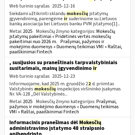
Web turinio sąrašas
2025-12-16
Siekdami užtikrinti sklandų
mokesčių
įstatymų
įgyvendinimą, parengėme
ir
suderinome su Lietuvos
bankų asociacija bei Lietuvos banku PVM įstatymo[1]...
Metai:
2025
Mokesčių žinyno kategorijos:
Mokesčių
įstatymų pakeitimai » Pridėtinės vertės mokesčių
pakeitimai nuo 2026 m.
Prašymai, pažymos ir
mokėjimo duomenys » Duomenų teikimas VMI » Raštai,
paaiškinimai Fintech
, susijusios su praneštinais tarpvalstybiniais
susitarimais, mainų įgyvendinimo
ir
Web turinio sąrašas
2025-12-23
Informuojame, kad 2025 m. gruodžio 2
2
d. priimtas
Valstybinės
mokesčių
inspekcijos viršininko įsakymas
Nr. VA-128 „Dėl Valstybinės...
Metai:
2025
Mokesčių žinyno kategorijos:
Prašymai,
pažymos ir mokėjimo duomenys » Duomenų teikimas
VMI » Raštai, paaiškinimai Fintech
Informacinis pranešimas dėl
Mokesčių
administravimo įstatymo 48 straipsnio
apibendrinto