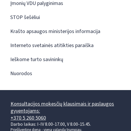
Įmonių VDU palyginimas
STOP šešėliui
Krašto apsaugos ministerijos informacija
Interneto svetainės atitikties paraiška
Ieškome turto savininkų
Nuorodos
Konsultacijos mokesčių klausimais ir paslaugos
gyventojams:
+370 5 260 5060
Darbo laikas: I-IV 8.00-17.00, V 8.00-15.45.
Prieššventinę dieną - viena valanda trumpiau.