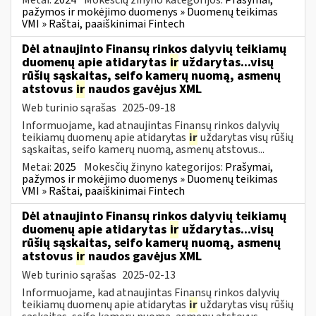
pažymos ir mokėjimo duomenys » Duomenų teikimas
VMI » Raštai, paaiškinimai Fintech
Dėl atnaujinto Finansų rinkos dalyvių teikiamų
duomenų apie atidarytas
ir
uždarytas...visų
rūšių sąskaitas, seifo kamerų nuomą, asmenų
atstovus
ir
naudos gavėjus XML
Web turinio sąrašas
2025-09-18
Informuojame, kad atnaujintas Finansų rinkos dalyvių
teikiamų duomenų apie atidarytas
ir
uždarytas visų rūšių
sąskaitas, seifo kamerų nuomą, asmenų atstovus...
Metai:
2025
Mokesčių žinyno kategorijos:
Prašymai,
pažymos ir mokėjimo duomenys » Duomenų teikimas
VMI » Raštai, paaiškinimai Fintech
Dėl atnaujinto Finansų rinkos dalyvių teikiamų
duomenų apie atidarytas
ir
uždarytas...visų
rūšių sąskaitas, seifo kamerų nuomą, asmenų
atstovus
ir
naudos gavėjus XML
Web turinio sąrašas
2025-02-13
Informuojame, kad atnaujintas Finansų rinkos dalyvių
teikiamų duomenų apie atidarytas
ir
uždarytas visų rūšių