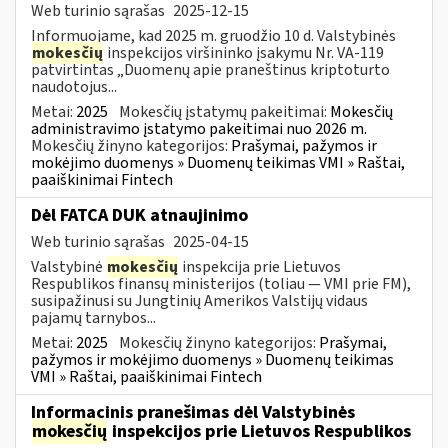
Web turinio sąrašas
2025-12-15
Informuojame, kad 2025 m. gruodžio 10 d. Valstybinės
mokesčių
inspekcijos viršininko įsakymu Nr. VA-119
patvirtintas „Duomenų apie praneštinus kriptoturto
naudotojus...
Metai:
2025
Mokesčių įstatymų pakeitimai:
Mokesčių
administravimo įstatymo pakeitimai nuo 2026 m.
Mokesčių žinyno kategorijos:
Prašymai, pažymos ir
mokėjimo duomenys » Duomenų teikimas VMI » Raštai,
paaiškinimai Fintech
Dėl FATCA DUK atnaujinimo
Web turinio sąrašas
2025-04-15
Valstybinė
mokesčių
inspekcija prie Lietuvos
Respublikos finansų ministerijos (toliau — VMI prie FM),
susipažinusi su Jungtinių Amerikos Valstijų vidaus
pajamų tarnybos...
Metai:
2025
Mokesčių žinyno kategorijos:
Prašymai,
pažymos ir mokėjimo duomenys » Duomenų teikimas
VMI » Raštai, paaiškinimai Fintech
Informacinis pranešimas dėl Valstybinės
mokesčių
inspekcijos prie Lietuvos Respublikos