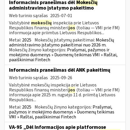
Informacinis pranešimas dėl
Mokesčių
administravimo įstatymo pakeitimo
Web turinio sąrašas
2025-07-01
Valstybinė
mokesčių
inspekcija prie Lietuvos
Respublikos finansų ministeri
jos
(toliau — VMI prie FM)
informuoja apie priimtus Lietuvos Respublikos...
Metai:
2025
Mokesčių įstatymų pakeitimai:
Mokesčių
administravimo įstatymo pakeitimai nuo 2026 m.
Mokesčių žinyno kategorijos:
Prašymai, pažymos ir
mokėjimo duomenys » Duomenų teikimas VMI » Raštai,
paaiškinimai Fintech
Informacinis pranešimas dėl ANK pakeitimų
Web turinio sąrašas
2025-09-26
Valstybinė mokesčių inspekcija prie Lietuvos
Respublikos finansų ministeri
jos
(toliau — VMI prie FM)
informuoja apie 2025 m. rugsėjo 11 d. priimtą Lietuvos
Respublikos...
Metai:
2025
Mokesčių žinyno kategorijos:
Prašymai,
pažymos ir mokėjimo duomenys » Duomenų teikimas
VMI » Raštai, paaiškinimai Fintech
VA-95 „Dėl Informacijos apie platformose