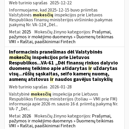
Web turinio sąrašas
2025-12-22
Informuojame, kad 2025-12-15 buvo priimtas
Valstybinės
mokesčių
inspekcijos prie Lietuvos
Respublikos finansų ministerijos viršininko įsakymas
įsakymą Nr. VA-124 „Dėl...
Metai:
2025
Mokesčių žinyno kategorijos:
Prašymai,
pažymos ir mokėjimo duomenys » Duomenų teikimas
VMI » Raštai, paaiškinimai Fintech
Informacinis pranešimas dėl Valstybinės
mokesčių
inspekcijos prie Lietuvos
Respublikos...VA-61 „Dėl finansų rinkos dalyvio
duomenų teikimo apie atidarytas
ir
uždarytas
visų...rūšių sąskaitas, seifo kamerų nuomą,
asmenų atstovus
ir
naudos gavėjus taisyklių
Web turinio sąrašas
2026-01-28
Valstybinė
mokesčių
inspekcija prie Lietuvos
Respublikos finansų ministerijos (toliau — VMI prie FM)
informuoja apie 2026 m. sausio 16 d. priimtą įsakymą Nr.
VA-7 „Dėl...
Metai:
2026
Mokesčių žinyno kategorijos:
Prašymai,
pažymos ir mokėjimo duomenys » Duomenų teikimas
VMI » Raštai, paaiškinimai Fintech