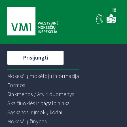
Prisijungti
Mokesčių mokėtojų informacija
Formos
Rinkmenos / Atviri duomenys
Skaičiuoklės ir pagalbininkai
Sąskaitos ir įmokų kodai
Mokesčių žinynas