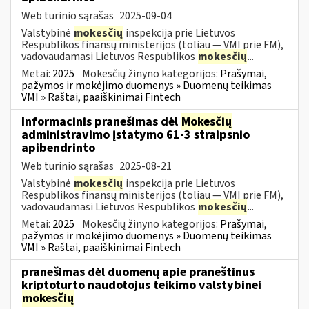
Web turinio sąrašas
2025-09-04
Valstybinė
mokesčių
inspekcija prie Lietuvos
Respublikos finansų ministerijos (toliau — VMI prie FM),
vadovaudamasi Lietuvos Respublikos
mokesčių
...
Metai:
2025
Mokesčių žinyno kategorijos:
Prašymai,
pažymos ir mokėjimo duomenys » Duomenų teikimas
VMI » Raštai, paaiškinimai Fintech
Informacinis pranešimas dėl
Mokesčių
administravimo įstatymo 61-3 straipsnio
apibendrinto
Web turinio sąrašas
2025-08-21
Valstybinė
mokesčių
inspekcija prie Lietuvos
Respublikos finansų ministerijos (toliau — VMI prie FM),
vadovaudamasi Lietuvos Respublikos
mokesčių
...
Metai:
2025
Mokesčių žinyno kategorijos:
Prašymai,
pažymos ir mokėjimo duomenys » Duomenų teikimas
VMI » Raštai, paaiškinimai Fintech
pranešimas dėl duomenų apie praneštinus
kriptoturto naudotojus teikimo valstybinei
mokesčių