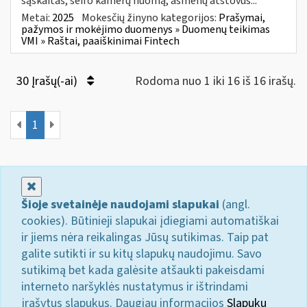
sąskaitas, seifo kamerų nuomą, asmenų atstovus...
Metai:
2025
Mokesčių žinyno kategorijos:
Prašymai,
pažymos ir mokėjimo duomenys » Duomenų teikimas
VMI » Raštai, paaiškinimai Fintech
30 Įrašų(-ai)
Rodoma nuo 1 iki 16 iš 16 irašų.
1
Uždaryti
Šioje svetainėje naudojami slapukai
(angl.
cookies). Būtinieji slapukai įdiegiami automatiškai
ir jiems nėra reikalingas Jūsų sutikimas. Taip pat
galite sutikti ir su kitų slapukų naudojimu. Savo
sutikimą bet kada galėsite atšaukti pakeisdami
interneto naršyklės nustatymus ir ištrindami
įrašytus slapukus. Daugiau informacijos
Slapukų