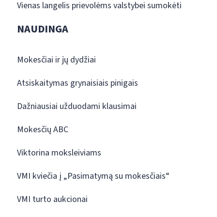
Vienas langelis prievolėms valstybei sumokėti
NAUDINGA
Mokesčiai ir jų dydžiai
Atsiskaitymas grynaisiais pinigais
Dažniausiai užduodami klausimai
Mokesčių ABC
Viktorina moksleiviams
VMI kviečia į „Pasimatymą su mokesčiais“
VMI turto aukcionai