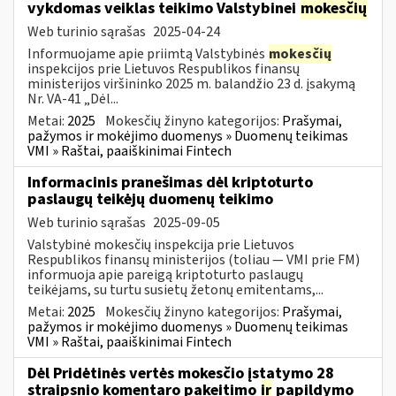
vykdomas veiklas teikimo Valstybinei
mokesčių
Web turinio sąrašas
2025-04-24
Informuojame apie priimtą Valstybinės
mokesčių
inspekcijos prie Lietuvos Respublikos finansų
ministerijos viršininko 2025 m. balandžio 23 d. įsakymą
Nr. VA-41 „Dėl...
Metai:
2025
Mokesčių žinyno kategorijos:
Prašymai,
pažymos ir mokėjimo duomenys » Duomenų teikimas
VMI » Raštai, paaiškinimai Fintech
Informacinis pranešimas dėl kriptoturto
paslaugų teikėjų duomenų teikimo
Web turinio sąrašas
2025-09-05
Valstybinė mokesčių inspekcija prie Lietuvos
Respublikos finansų ministerijos (toliau — VMI prie FM)
informuoja apie pareigą kriptoturto paslaugų
teikėjams, su turtu susietų žetonų emitentams,...
Metai:
2025
Mokesčių žinyno kategorijos:
Prašymai,
pažymos ir mokėjimo duomenys » Duomenų teikimas
VMI » Raštai, paaiškinimai Fintech
Dėl Pridėtinės vertės mokesčio įstatymo 28
straipsnio komentaro pakeitimo
ir
papildymo