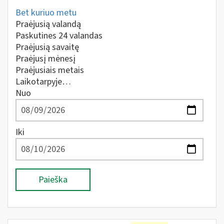
Bet kuriuo metu
Praėjusią valandą
Paskutines 24 valandas
Praėjusią savaitę
Praėjusį mėnesį
Praėjusiais metais
Laikotarpyje…
Nuo
Iki
Paieška