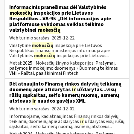
Informacinis pranešimas dėl Valstybinės
mokesčių
inspekcijos prie Lietuvos
Respublikos...VA-95 „Dėl informacijos apie
platformose vykdomas veiklas teikimo
valstybinei
mokesčių
Web turinio sąrašas
2025-12-22
Valstybinė
mokesčių
inspekcija prie Lietuvos
Respublikos finansų ministerijos informuoja apie
Valstybinės
mokesčių
inspekcijos prie Lietuvos...
Metai:
2025
Mokesčių žinyno kategorijos:
Prašymai,
pažymos ir mokėjimo duomenys » Duomenų teikimas
VMI » Raštai, paaiškinimai Fintech
Dėl atnaujinto Finansų rinkos dalyvių teikiamų
duomenų apie atidarytas
ir
uždarytas...visų
rūšių sąskaitas, seifo kamerų nuomą, asmenų
atstovus
ir
naudos gavėjus XML
Web turinio sąrašas
2024-12-02
Informuojame, kad atnaujintas Finansų rinkos dalyvių
teikiamų duomenų apie atidarytas
ir
uždarytas visų rūšių
sąskaitas, seifo kamerų nuomą, asmenų atstovus...
Metai:
2024
Mokesčių žinyno kategorijos:
Prašymai,