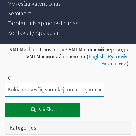
Mokesčių kalendorius
Seminarai
Tarptautinis apmokestinimas
Kontaktai / Apklausa
VMI Machine translation / VMI Машинный перевод /
VMI Машинний переклад (
English
,
Русский
,
Українська
)
Paieška
Kategorijos