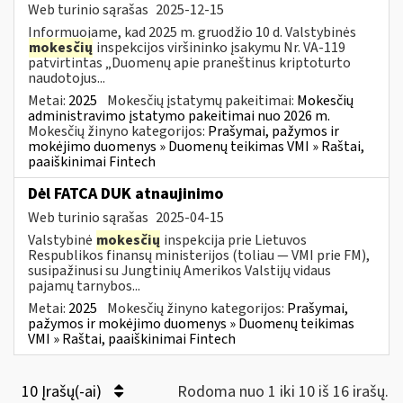
Web turinio sąrašas
2025-12-15
Informuojame, kad 2025 m. gruodžio 10 d. Valstybinės
mokesčių
inspekcijos viršininko įsakymu Nr. VA-119
patvirtintas „Duomenų apie praneštinus kriptoturto
naudotojus...
Metai:
2025
Mokesčių įstatymų pakeitimai:
Mokesčių
administravimo įstatymo pakeitimai nuo 2026 m.
Mokesčių žinyno kategorijos:
Prašymai, pažymos ir
mokėjimo duomenys » Duomenų teikimas VMI » Raštai,
paaiškinimai Fintech
Dėl FATCA DUK atnaujinimo
Web turinio sąrašas
2025-04-15
Valstybinė
mokesčių
inspekcija prie Lietuvos
Respublikos finansų ministerijos (toliau — VMI prie FM),
susipažinusi su Jungtinių Amerikos Valstijų vidaus
pajamų tarnybos...
Metai:
2025
Mokesčių žinyno kategorijos:
Prašymai,
pažymos ir mokėjimo duomenys » Duomenų teikimas
VMI » Raštai, paaiškinimai Fintech
10 Įrašų(-ai)
Rodoma nuo 1 iki 10 iš 16 irašų.