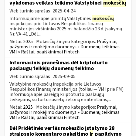
vykdomas veiklas teikimo Valstybinei
mokesčių
Web turinio sąrašas
2025-04-24
Informuojame apie priimtą Valstybinės
mokesčių
inspekcijos prie Lietuvos Respublikos finansų
ministerijos viršininko 2025 m. balandžio 23 d. įsakymą
Nr. VA-41 „Dėl...
Metai:
2025
Mokesčių žinyno kategorijos:
Prašymai,
pažymos ir mokėjimo duomenys » Duomenų teikimas
VMI » Raštai, paaiškinimai Fintech
Informacinis pranešimas dėl kriptoturto
paslaugų teikėjų duomenų teikimo
Web turinio sąrašas
2025-09-05
Valstybinė mokesčių inspekcija prie Lietuvos
Respublikos finansų ministerijos (toliau — VMI prie FM)
informuoja apie pareigą kriptoturto paslaugų
teikėjams, su turtu susietų žetonų emitentams,...
Metai:
2025
Mokesčių žinyno kategorijos:
Prašymai,
pažymos ir mokėjimo duomenys » Duomenų teikimas
VMI » Raštai, paaiškinimai Fintech
Dėl Pridėtinės vertės mokesčio įstatymo 28
straipsnio komentaro pakeitimo
ir
papildymo