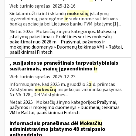
Web turinio sąrašas
2025-12-16
Siekdami užtikrinti sklandų
mokesčių
įstatymų
įgyvendinimą, parengėme
ir
suderinome su Lietuvos
bankų asociacija bei Lietuvos banku PVM įstatymo[1]...
Metai:
2025
Mokesčių žinyno kategorijos:
Mokesčių
įstatymų pakeitimai » Pridėtinės vertės mokesčių
pakeitimai nuo 2026 m.
Prašymai, pažymos ir
mokėjimo duomenys » Duomenų teikimas VMI » Raštai,
paaiškinimai Fintech
, susijusios su praneštinais tarpvalstybiniais
susitarimais, mainų įgyvendinimo
ir
Web turinio sąrašas
2025-12-23
Informuojame, kad 2025 m. gruodžio 2
2
d. priimtas
Valstybinės
mokesčių
inspekcijos viršininko įsakymas
Nr. VA-128 „Dėl Valstybinės...
Metai:
2025
Mokesčių žinyno kategorijos:
Prašymai,
pažymos ir mokėjimo duomenys » Duomenų teikimas
VMI » Raštai, paaiškinimai Fintech
Informacinis pranešimas dėl
Mokesčių
administravimo įstatymo 48 straipsnio
apibendrinto