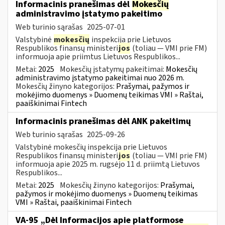
Informacinis pranešimas dėl
Mokesčių
administravimo įstatymo pakeitimo
Web turinio sąrašas
2025-07-01
Valstybinė
mokesčių
inspekcija prie Lietuvos
Respublikos finansų ministeri
jos
(toliau — VMI prie FM)
informuoja apie priimtus Lietuvos Respublikos...
Metai:
2025
Mokesčių įstatymų pakeitimai:
Mokesčių
administravimo įstatymo pakeitimai nuo 2026 m.
Mokesčių žinyno kategorijos:
Prašymai, pažymos ir
mokėjimo duomenys » Duomenų teikimas VMI » Raštai,
paaiškinimai Fintech
Informacinis pranešimas dėl ANK pakeitimų
Web turinio sąrašas
2025-09-26
Valstybinė mokesčių inspekcija prie Lietuvos
Respublikos finansų ministeri
jos
(toliau — VMI prie FM)
informuoja apie 2025 m. rugsėjo 11 d. priimtą Lietuvos
Respublikos...
Metai:
2025
Mokesčių žinyno kategorijos:
Prašymai,
pažymos ir mokėjimo duomenys » Duomenų teikimas
VMI » Raštai, paaiškinimai Fintech
VA-95 „Dėl Informacijos apie platformose