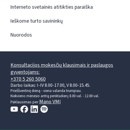
Interneto svetainės atitikties paraiška
Ieškome turto savininkų
Nuorodos
Konsultacijos mokesčių klausimais ir paslaugos
gyventojams:
+370 5 260 5060
Darbo laikas: I-IV 8.00-17.00, V 8.00-15.45.
Prieššventinę dieną - viena valanda trumpiau.
Kiekvieno mėnesio antrą penktadienį 8.00 val. - 12.00 val.
Mano VMI
Paklausimas per