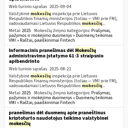
Web turinio sąrašas
2025-09-04
Valstybinė
mokesčių
inspekcija prie Lietuvos
Respublikos finansų ministerijos (toliau — VMI prie FM),
vadovaudamasi Lietuvos Respublikos
mokesčių
...
Metai:
2025
Mokesčių žinyno kategorijos:
Prašymai,
pažymos ir mokėjimo duomenys » Duomenų teikimas
VMI » Raštai, paaiškinimai Fintech
Informacinis pranešimas dėl
Mokesčių
administravimo įstatymo 61-3 straipsnio
apibendrinto
Web turinio sąrašas
2025-08-21
Valstybinė
mokesčių
inspekcija prie Lietuvos
Respublikos finansų ministerijos (toliau — VMI prie FM),
vadovaudamasi Lietuvos Respublikos
mokesčių
...
Metai:
2025
Mokesčių žinyno kategorijos:
Prašymai,
pažymos ir mokėjimo duomenys » Duomenų teikimas
VMI » Raštai, paaiškinimai Fintech
pranešimas dėl duomenų apie praneštinus
kriptoturto naudotojus teikimo valstybinei
mokesčių