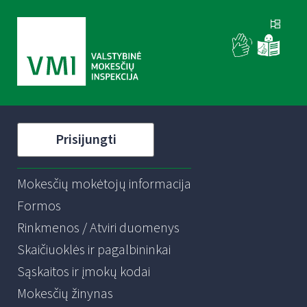
Prisijungti
Mokesčių mokėtojų informacija
Formos
Rinkmenos / Atviri duomenys
Skaičiuoklės ir pagalbininkai
Sąskaitos ir įmokų kodai
Mokesčių žinynas