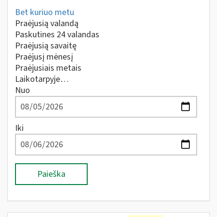
Bet kuriuo metu
Praėjusią valandą
Paskutines 24 valandas
Praėjusią savaitę
Praėjusį mėnesį
Praėjusiais metais
Laikotarpyje…
Nuo
Iki
Paieška