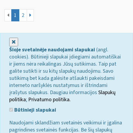
1
2
Uždaryti
Šioje svetainėje naudojami slapukai
(angl.
cookies). Būtinieji slapukai įdiegiami automatiškai
ir jiems nėra reikalingas Jūsų sutikimas. Taip pat
galite sutikti ir su kitų slapukų naudojimu. Savo
sutikimą bet kada galėsite atšaukti pakeisdami
interneto naršyklės nustatymus ir ištrindami
įrašytus slapukus. Daugiau informacijos
Slapukų
politika
;
Privatumo politika.
Būtinieji slapukai
Naudojami sklandžiam svetainės veikimui ir įgalina
pagrindines svetainės funkcijas. Be šių slapukų