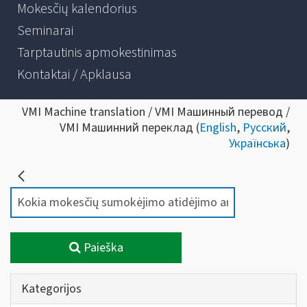
Mokesčių kalendorius
Seminarai
Tarptautinis apmokestinimas
Kontaktai / Apklausa
VMI Machine translation / VMI Машинный перевод /
VMI Машинний переклад (
English
,
Русский
,
Українська
)
Paieška
Kategorijos