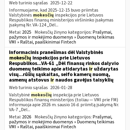
Web turinio sąrašas
2025-12-22
Informuojame, kad 2025-12-15 buvo priimtas
Valstybinės
mokesčių
inspekcijos prie Lietuvos
Respublikos finansų ministerijos viršininko įsakymas
įsakymą Nr. VA-124 „Dėl...
Metai:
2025
Mokesčių žinyno kategorijos:
Prašymai,
pažymos ir mokėjimo duomenys » Duomenų teikimas
VMI » Raštai, paaiškinimai Fintech
Informacinis pranešimas dėl Valstybinės
mokesčių
inspekcijos prie Lietuvos
Respublikos...VA-61 „Dėl finansų rinkos dalyvio
duomenų teikimo apie atidarytas
ir
uždarytas
visų...rūšių sąskaitas, seifo kamerų nuomą,
asmenų atstovus
ir
naudos gavėjus taisyklių
Web turinio sąrašas
2026-01-28
Valstybinė
mokesčių
inspekcija prie Lietuvos
Respublikos finansų ministerijos (toliau — VMI prie FM)
informuoja apie 2026 m. sausio 16 d. priimtą įsakymą Nr.
VA-7 „Dėl...
Metai:
2026
Mokesčių žinyno kategorijos:
Prašymai,
pažymos ir mokėjimo duomenys » Duomenų teikimas
VMI » Raštai, paaiškinimai Fintech