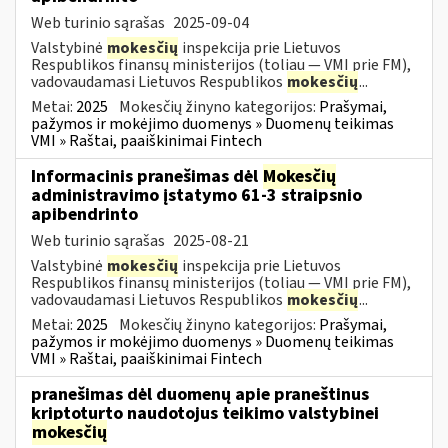
Web turinio sąrašas
2025-09-04
Valstybinė
mokesčių
inspekcija prie Lietuvos
Respublikos finansų ministerijos (toliau — VMI prie FM),
vadovaudamasi Lietuvos Respublikos
mokesčių
...
Metai:
2025
Mokesčių žinyno kategorijos:
Prašymai,
pažymos ir mokėjimo duomenys » Duomenų teikimas
VMI » Raštai, paaiškinimai Fintech
Informacinis pranešimas dėl
Mokesčių
administravimo įstatymo 61-3 straipsnio
apibendrinto
Web turinio sąrašas
2025-08-21
Valstybinė
mokesčių
inspekcija prie Lietuvos
Respublikos finansų ministerijos (toliau — VMI prie FM),
vadovaudamasi Lietuvos Respublikos
mokesčių
...
Metai:
2025
Mokesčių žinyno kategorijos:
Prašymai,
pažymos ir mokėjimo duomenys » Duomenų teikimas
VMI » Raštai, paaiškinimai Fintech
pranešimas dėl duomenų apie praneštinus
kriptoturto naudotojus teikimo valstybinei
mokesčių