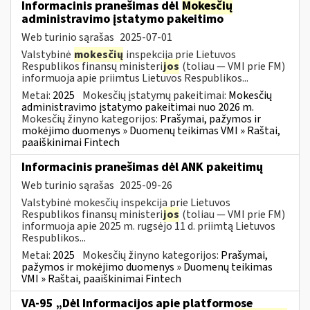
Informacinis pranešimas dėl
Mokesčių
administravimo įstatymo pakeitimo
Web turinio sąrašas
2025-07-01
Valstybinė
mokesčių
inspekcija prie Lietuvos
Respublikos finansų ministeri
jos
(toliau — VMI prie FM)
informuoja apie priimtus Lietuvos Respublikos...
Metai:
2025
Mokesčių įstatymų pakeitimai:
Mokesčių
administravimo įstatymo pakeitimai nuo 2026 m.
Mokesčių žinyno kategorijos:
Prašymai, pažymos ir
mokėjimo duomenys » Duomenų teikimas VMI » Raštai,
paaiškinimai Fintech
Informacinis pranešimas dėl ANK pakeitimų
Web turinio sąrašas
2025-09-26
Valstybinė mokesčių inspekcija prie Lietuvos
Respublikos finansų ministeri
jos
(toliau — VMI prie FM)
informuoja apie 2025 m. rugsėjo 11 d. priimtą Lietuvos
Respublikos...
Metai:
2025
Mokesčių žinyno kategorijos:
Prašymai,
pažymos ir mokėjimo duomenys » Duomenų teikimas
VMI » Raštai, paaiškinimai Fintech
VA-95 „Dėl Informacijos apie platformose