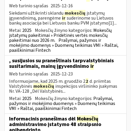
Web turinio sąrašas
2025-12-16
Siekdami užtikrinti sklandų
mokesčių
įstatymų
įgyvendinimą, parengėme
ir
suderinome su Lietuvos
bankų asociacija bei Lietuvos banku PVM įstatymo[1]...
Metai:
2025
Mokesčių žinyno kategorijos:
Mokesčių
įstatymų pakeitimai » Pridėtinės vertės mokesčių
pakeitimai nuo 2026 m.
Prašymai, pažymos ir
mokėjimo duomenys » Duomenų teikimas VMI » Raštai,
paaiškinimai Fintech
, susijusios su praneštinais tarpvalstybiniais
susitarimais, mainų įgyvendinimo
ir
Web turinio sąrašas
2025-12-23
Informuojame, kad 2025 m. gruodžio 2
2
d. priimtas
Valstybinės
mokesčių
inspekcijos viršininko įsakymas
Nr. VA-128 „Dėl Valstybinės...
Metai:
2025
Mokesčių žinyno kategorijos:
Prašymai,
pažymos ir mokėjimo duomenys » Duomenų teikimas
VMI » Raštai, paaiškinimai Fintech
Informacinis pranešimas dėl
Mokesčių
administravimo įstatymo 48 straipsnio
apibendrinto