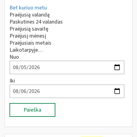
Bet kuriuo metu
Praėjusią valandą
Paskutines 24 valandas
Praėjusią savaitę
Praėjusį mėnesį
Praėjusiais metais
Laikotarpyje…
Nuo
Iki
Paieška