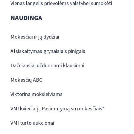
Vienas langelis prievolėms valstybei sumokėti
NAUDINGA
Mokesčiai ir jų dydžiai
Atsiskaitymas grynaisiais pinigais
Dažniausiai užduodami klausimai
Mokesčių ABC
Viktorina moksleiviams
VMI kviečia į „Pasimatymą su mokesčiais“
VMI turto aukcionai