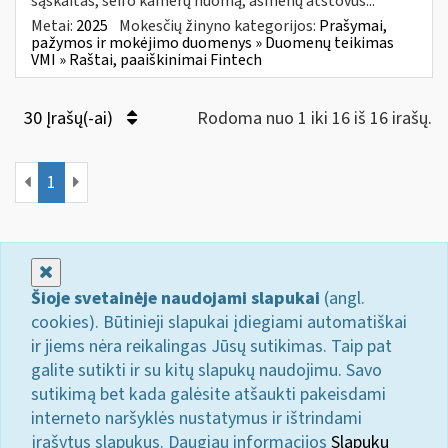
sąskaitas, seifo kamerų nuomą, asmenų atstovus...
Metai:
2025
Mokesčių žinyno kategorijos:
Prašymai,
pažymos ir mokėjimo duomenys » Duomenų teikimas
VMI » Raštai, paaiškinimai Fintech
30 Įrašų(-ai)
Rodoma nuo 1 iki 16 iš 16 irašų.
1
Uždaryti
Šioje svetainėje naudojami slapukai
(angl.
cookies). Būtinieji slapukai įdiegiami automatiškai
ir jiems nėra reikalingas Jūsų sutikimas. Taip pat
galite sutikti ir su kitų slapukų naudojimu. Savo
sutikimą bet kada galėsite atšaukti pakeisdami
interneto naršyklės nustatymus ir ištrindami
įrašytus slapukus. Daugiau informacijos
Slapukų