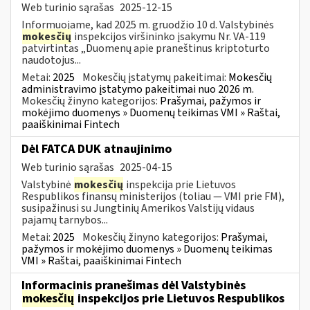
Web turinio sąrašas
2025-12-15
Informuojame, kad 2025 m. gruodžio 10 d. Valstybinės
mokesčių
inspekcijos viršininko įsakymu Nr. VA-119
patvirtintas „Duomenų apie praneštinus kriptoturto
naudotojus...
Metai:
2025
Mokesčių įstatymų pakeitimai:
Mokesčių
administravimo įstatymo pakeitimai nuo 2026 m.
Mokesčių žinyno kategorijos:
Prašymai, pažymos ir
mokėjimo duomenys » Duomenų teikimas VMI » Raštai,
paaiškinimai Fintech
Dėl FATCA DUK atnaujinimo
Web turinio sąrašas
2025-04-15
Valstybinė
mokesčių
inspekcija prie Lietuvos
Respublikos finansų ministerijos (toliau — VMI prie FM),
susipažinusi su Jungtinių Amerikos Valstijų vidaus
pajamų tarnybos...
Metai:
2025
Mokesčių žinyno kategorijos:
Prašymai,
pažymos ir mokėjimo duomenys » Duomenų teikimas
VMI » Raštai, paaiškinimai Fintech
Informacinis pranešimas dėl Valstybinės
mokesčių
inspekcijos prie Lietuvos Respublikos