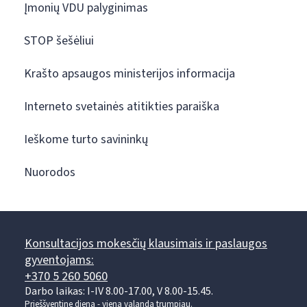
Įmonių VDU palyginimas
STOP šešėliui
Krašto apsaugos ministerijos informacija
Interneto svetainės atitikties paraiška
Ieškome turto savininkų
Nuorodos
Konsultacijos mokesčių klausimais ir paslaugos
gyventojams:
+370 5 260 5060
Darbo laikas: I-IV 8.00-17.00, V 8.00-15.45.
Prieššventinę dieną - viena valanda trumpiau.