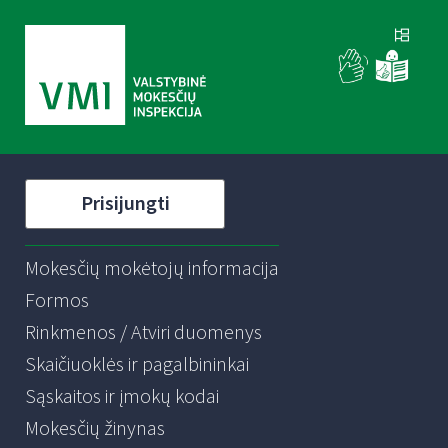
Prisijungti
Mokesčių mokėtojų informacija
Formos
Rinkmenos / Atviri duomenys
Skaičiuoklės ir pagalbininkai
Sąskaitos ir įmokų kodai
Mokesčių žinynas