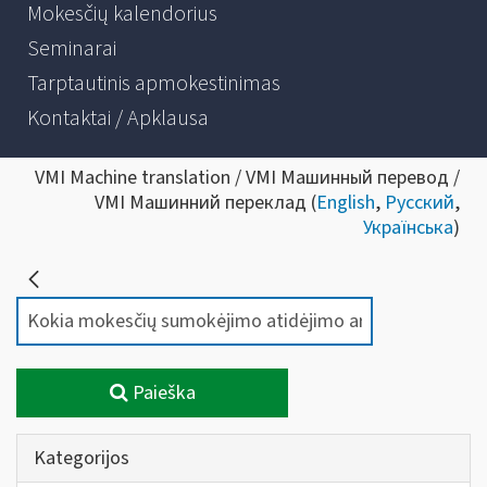
Mokesčių kalendorius
Seminarai
Tarptautinis apmokestinimas
Kontaktai / Apklausa
VMI Machine translation / VMI Машинный перевод /
VMI Машинний переклад (
English
,
Русский
,
Українська
)
Paieška
Kategorijos