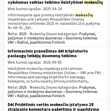
vykdomas veiklas teikimo Valstybinei
mokesčių
Web turinio sąrašas
2025-04-24
Informuojame apie priimtą Valstybinės
mokesčių
inspekcijos prie Lietuvos Respublikos finansų
ministerijos viršininko 2025 m. balandžio 23 d. įsakymą
Nr. VA-41 „Dėl...
Metai:
2025
Mokesčių žinyno kategorijos:
Prašymai,
pažymos ir mokėjimo duomenys » Duomenų teikimas
VMI » Raštai, paaiškinimai Fintech
Informacinis pranešimas dėl kriptoturto
paslaugų teikėjų duomenų teikimo
Web turinio sąrašas
2025-09-05
Valstybinė mokesčių inspekcija prie Lietuvos
Respublikos finansų ministerijos (toliau — VMI prie FM)
informuoja apie pareigą kriptoturto paslaugų
teikėjams, su turtu susietų žetonų emitentams,...
Metai:
2025
Mokesčių žinyno kategorijos:
Prašymai,
pažymos ir mokėjimo duomenys » Duomenų teikimas
VMI » Raštai, paaiškinimai Fintech
Dėl Pridėtinės vertės mokesčio įstatymo 28
straipsnio komentaro pakeitimo
ir
papildymo