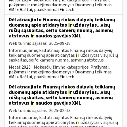
pažymos ir mokėjimo duomenys » Duomenų teikimas
VMI » Raštai, paaiškinimai Fintech
Dėl atnaujinto Finansų rinkos dalyvių teikiamų
duomenų apie atidarytas
ir
uždarytas...visų
rūšių sąskaitas, seifo kamerų nuomą, asmenų
atstovus
ir
naudos gavėjus XML
Web turinio sąrašas
2025-09-18
Informuojame, kad atnaujintas Finansų rinkos dalyvių
teikiamų duomenų apie atidarytas
ir
uždarytas visų rūšių
sąskaitas, seifo kamerų nuomą, asmenų atstovus...
Metai:
2025
Mokesčių žinyno kategorijos:
Prašymai,
pažymos ir mokėjimo duomenys » Duomenų teikimas
VMI » Raštai, paaiškinimai Fintech
Dėl atnaujinto Finansų rinkos dalyvių teikiamų
duomenų apie atidarytas
ir
uždarytas...visų
rūšių sąskaitas, seifo kamerų nuomą, asmenų
atstovus
ir
naudos gavėjus XML
Web turinio sąrašas
2025-02-13
Informuojame, kad atnaujintas Finansų rinkos dalyvių
teikiamų duomenų apie atidarytas
ir
uždarytas visų rūšių