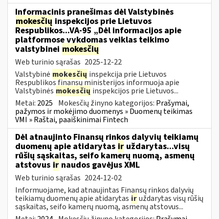
Informacinis pranešimas dėl Valstybinės
mokesčių
inspekcijos prie Lietuvos
Respublikos...VA-95 „Dėl informacijos apie
platformose vykdomas veiklas teikimo
valstybinei
mokesčių
Web turinio sąrašas
2025-12-22
Valstybinė
mokesčių
inspekcija prie Lietuvos
Respublikos finansų ministerijos informuoja apie
Valstybinės
mokesčių
inspekcijos prie Lietuvos...
Metai:
2025
Mokesčių žinyno kategorijos:
Prašymai,
pažymos ir mokėjimo duomenys » Duomenų teikimas
VMI » Raštai, paaiškinimai Fintech
Dėl atnaujinto Finansų rinkos dalyvių teikiamų
duomenų apie atidarytas
ir
uždarytas...visų
rūšių sąskaitas, seifo kamerų nuomą, asmenų
atstovus
ir
naudos gavėjus XML
Web turinio sąrašas
2024-12-02
Informuojame, kad atnaujintas Finansų rinkos dalyvių
teikiamų duomenų apie atidarytas
ir
uždarytas visų rūšių
sąskaitas, seifo kamerų nuomą, asmenų atstovus...
Metai:
2024
Mokesčių žinyno kategorijos:
Prašymai,