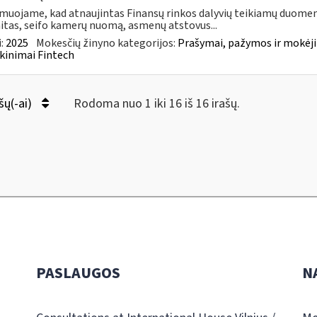
muojame, kad atnaujintas Finansų rinkos dalyvių teikiamų duomen
itas, seifo kamerų nuomą, asmenų atstovus...
:
2025
Mokesčių žinyno kategorijos:
Prašymai, pažymos ir mokėj
kinimai Fintech
šų(-ai)
Rodoma nuo 1 iki 16 iš 16 irašų.
PASLAUGOS
N