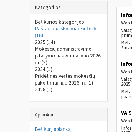
Kategorijos
Info
Bet kurios kategorijos
Web t
Raštai, paaiškinimai Fintech
Valst
(16)
priim
2025
(14)
Metai
žinyn
Mokesčių administravimo
įstatymo pakeitimai nuo 2026
m.
(2)
Info
2024
(1)
Web t
Pridėtinės vertės mokesčių
Valst
pakeitimai nuo 2026 m.
(1)
2025 
2026
(1)
Metai
paaiš
VA-9
Aplankai
Web t
Infor
Bet kurį aplanką