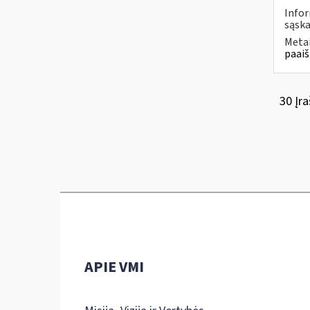
Infor
sąska
Metai
paaiš
30 Įra
APIE VMI