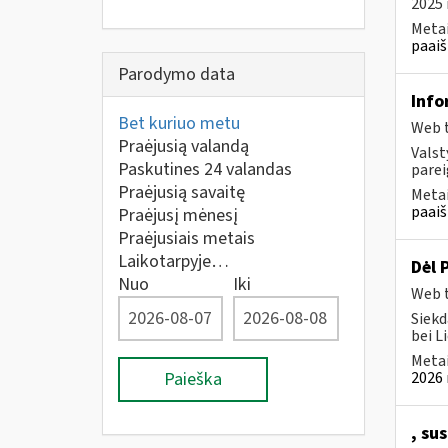
2025 
Metai
paaiš
Parodymo data
Info
Bet kuriuo metu
Web t
Praėjusią valandą
Valst
Paskutines 24 valandas
parei
Praėjusią savaitę
Metai
paaiš
Praėjusį mėnesį
Praėjusiais metais
Laikotarpyje…
Dėl 
Nuo
Iki
Web t
Siekd
bei L
Metai
Paieška
2026 
, su