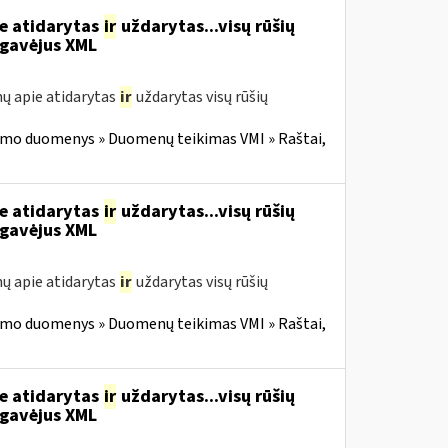
ie atidarytas
ir
uždarytas...visų rūšių
gavėjus XML
ų apie atidarytas
ir
uždarytas visų rūšių
imo duomenys » Duomenų teikimas VMI » Raštai,
ie atidarytas
ir
uždarytas...visų rūšių
gavėjus XML
ų apie atidarytas
ir
uždarytas visų rūšių
imo duomenys » Duomenų teikimas VMI » Raštai,
ie atidarytas
ir
uždarytas...visų rūšių
gavėjus XML