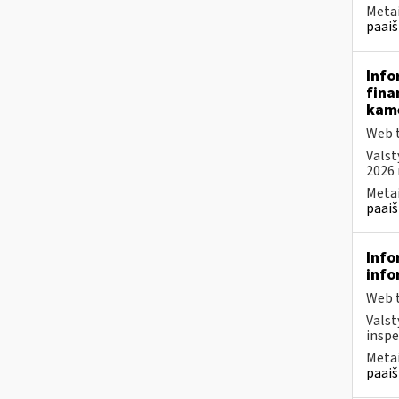
Metai
paaiš
Info
fina
kam
Web t
Valst
2026 
Metai
paaiš
Info
info
Web t
Valst
inspe
Metai
paaiš