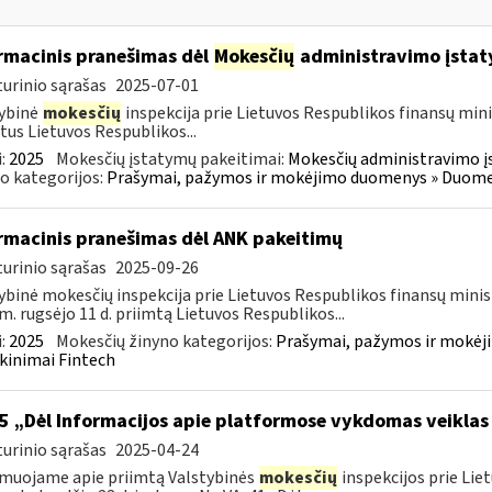
rmacinis pranešimas dėl
Mokesčių
administravimo įstat
urinio sąrašas
2025-07-01
ybinė
mokesčių
inspekcija prie Lietuvos Respublikos finansų mini
tus Lietuvos Respublikos...
:
2025
Mokesčių įstatymų pakeitimai:
Mokesčių administravimo į
o kategorijos:
Prašymai, pažymos ir mokėjimo duomenys » Duomenų
rmacinis pranešimas dėl ANK pakeitimų
urinio sąrašas
2025-09-26
ybinė mokesčių inspekcija prie Lietuvos Respublikos finansų minis
m. rugsėjo 11 d. priimtą Lietuvos Respublikos...
:
2025
Mokesčių žinyno kategorijos:
Prašymai, pažymos ir mokėj
kinimai Fintech
5 „Dėl Informacijos apie platformose vykdomas veiklas
urinio sąrašas
2025-04-24
muojame apie priimtą Valstybinės
mokesčių
inspekcijos prie Lie