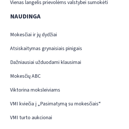
Vienas langelis prievolėms valstybei sumokėti
NAUDINGA
Mokesčiai ir jų dydžiai
Atsiskaitymas grynaisiais pinigais
Dažniausiai užduodami klausimai
Mokesčių ABC
Viktorina moksleiviams
VMI kviečia į „Pasimatymą su mokesčiais“
VMI turto aukcionai