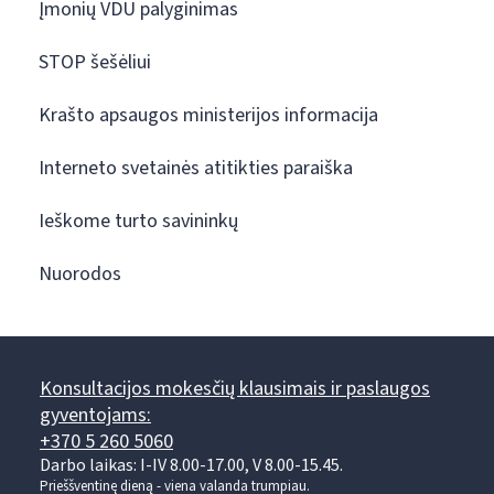
Įmonių VDU palyginimas
STOP šešėliui
Krašto apsaugos ministerijos informacija
Interneto svetainės atitikties paraiška
Ieškome turto savininkų
Nuorodos
Konsultacijos mokesčių klausimais ir paslaugos
gyventojams:
+370 5 260 5060
Darbo laikas: I-IV 8.00-17.00, V 8.00-15.45.
Prieššventinę dieną - viena valanda trumpiau.