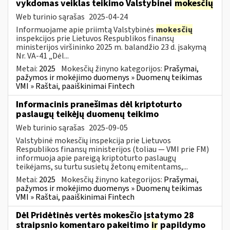
vykdomas veiklas teikimo Valstybinei
mokesčių
Web turinio sąrašas
2025-04-24
Informuojame apie priimtą Valstybinės
mokesčių
inspekcijos prie Lietuvos Respublikos finansų
ministerijos viršininko 2025 m. balandžio 23 d. įsakymą
Nr. VA-41 „Dėl...
Metai:
2025
Mokesčių žinyno kategorijos:
Prašymai,
pažymos ir mokėjimo duomenys » Duomenų teikimas
VMI » Raštai, paaiškinimai Fintech
Informacinis pranešimas dėl kriptoturto
paslaugų teikėjų duomenų teikimo
Web turinio sąrašas
2025-09-05
Valstybinė mokesčių inspekcija prie Lietuvos
Respublikos finansų ministerijos (toliau — VMI prie FM)
informuoja apie pareigą kriptoturto paslaugų
teikėjams, su turtu susietų žetonų emitentams,...
Metai:
2025
Mokesčių žinyno kategorijos:
Prašymai,
pažymos ir mokėjimo duomenys » Duomenų teikimas
VMI » Raštai, paaiškinimai Fintech
Dėl Pridėtinės vertės mokesčio įstatymo 28
straipsnio komentaro pakeitimo
ir
papildymo