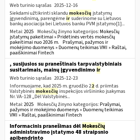
Web turinio sąrašas
2025-12-16
Siekdami užtikrinti sklandų
mokesčių
įstatymų
įgyvendinimą, parengėme
ir
suderinome su Lietuvos
bankų asociacija bei Lietuvos banku PVM įstatymo[1]...
Metai:
2025
Mokesčių žinyno kategorijos:
Mokesčių
įstatymų pakeitimai » Pridėtinės vertės mokesčių
pakeitimai nuo 2026 m.
Prašymai, pažymos ir
mokėjimo duomenys » Duomenų teikimas VMI » Raštai,
paaiškinimai Fintech
, susijusios su praneštinais tarpvalstybiniais
susitarimais, mainų įgyvendinimo
ir
Web turinio sąrašas
2025-12-23
Informuojame, kad 2025 m. gruodžio 2
2
d. priimtas
Valstybinės
mokesčių
inspekcijos viršininko įsakymas
Nr. VA-128 „Dėl Valstybinės...
Metai:
2025
Mokesčių žinyno kategorijos:
Prašymai,
pažymos ir mokėjimo duomenys » Duomenų teikimas
VMI » Raštai, paaiškinimai Fintech
Informacinis pranešimas dėl
Mokesčių
administravimo įstatymo 48 straipsnio
apibendrinto