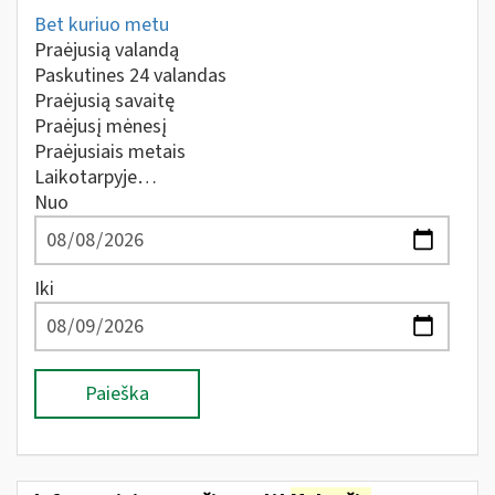
Bet kuriuo metu
Praėjusią valandą
Paskutines 24 valandas
Praėjusią savaitę
Praėjusį mėnesį
Praėjusiais metais
Laikotarpyje…
Nuo
Iki
Paieška