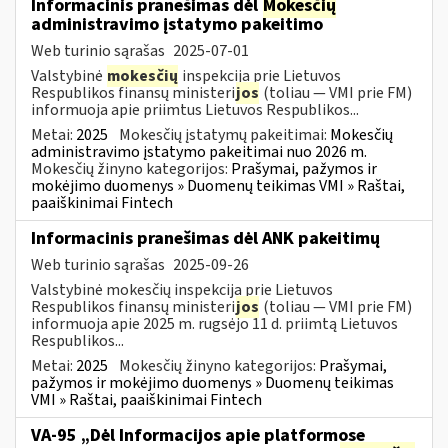
Informacinis pranešimas dėl
Mokesčių
administravimo įstatymo pakeitimo
Web turinio sąrašas
2025-07-01
Valstybinė
mokesčių
inspekcija prie Lietuvos
Respublikos finansų ministeri
jos
(toliau — VMI prie FM)
informuoja apie priimtus Lietuvos Respublikos...
Metai:
2025
Mokesčių įstatymų pakeitimai:
Mokesčių
administravimo įstatymo pakeitimai nuo 2026 m.
Mokesčių žinyno kategorijos:
Prašymai, pažymos ir
mokėjimo duomenys » Duomenų teikimas VMI » Raštai,
paaiškinimai Fintech
Informacinis pranešimas dėl ANK pakeitimų
Web turinio sąrašas
2025-09-26
Valstybinė mokesčių inspekcija prie Lietuvos
Respublikos finansų ministeri
jos
(toliau — VMI prie FM)
informuoja apie 2025 m. rugsėjo 11 d. priimtą Lietuvos
Respublikos...
Metai:
2025
Mokesčių žinyno kategorijos:
Prašymai,
pažymos ir mokėjimo duomenys » Duomenų teikimas
VMI » Raštai, paaiškinimai Fintech
VA-95 „Dėl Informacijos apie platformose