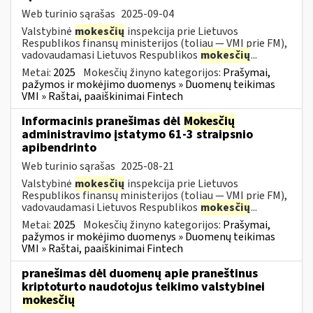
Web turinio sąrašas
2025-09-04
Valstybinė
mokesčių
inspekcija prie Lietuvos
Respublikos finansų ministerijos (toliau — VMI prie FM),
vadovaudamasi Lietuvos Respublikos
mokesčių
...
Metai:
2025
Mokesčių žinyno kategorijos:
Prašymai,
pažymos ir mokėjimo duomenys » Duomenų teikimas
VMI » Raštai, paaiškinimai Fintech
Informacinis pranešimas dėl
Mokesčių
administravimo įstatymo 61-3 straipsnio
apibendrinto
Web turinio sąrašas
2025-08-21
Valstybinė
mokesčių
inspekcija prie Lietuvos
Respublikos finansų ministerijos (toliau — VMI prie FM),
vadovaudamasi Lietuvos Respublikos
mokesčių
...
Metai:
2025
Mokesčių žinyno kategorijos:
Prašymai,
pažymos ir mokėjimo duomenys » Duomenų teikimas
VMI » Raštai, paaiškinimai Fintech
pranešimas dėl duomenų apie praneštinus
kriptoturto naudotojus teikimo valstybinei
mokesčių