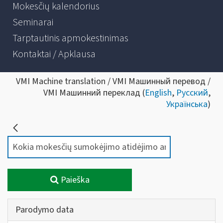
Mokesčių kalendorius
Seminarai
Tarptautinis apmokestinimas
Kontaktai / Apklausa
VMI Machine translation / VMI Машинный перевод /
VMI Машинний переклад (
English
,
Русский
,
Українська
)
Paieška
Parodymo data