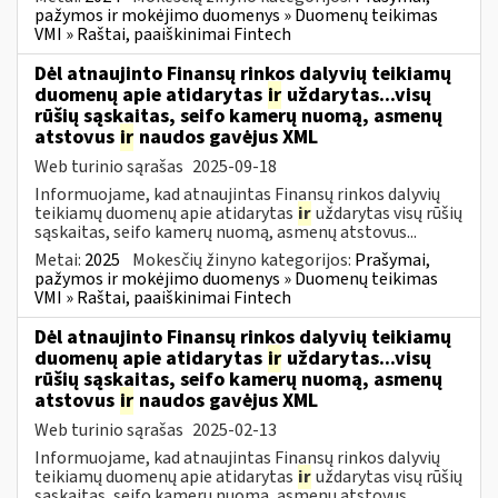
pažymos ir mokėjimo duomenys » Duomenų teikimas
VMI » Raštai, paaiškinimai Fintech
Dėl atnaujinto Finansų rinkos dalyvių teikiamų
duomenų apie atidarytas
ir
uždarytas...visų
rūšių sąskaitas, seifo kamerų nuomą, asmenų
atstovus
ir
naudos gavėjus XML
Web turinio sąrašas
2025-09-18
Informuojame, kad atnaujintas Finansų rinkos dalyvių
teikiamų duomenų apie atidarytas
ir
uždarytas visų rūšių
sąskaitas, seifo kamerų nuomą, asmenų atstovus...
Metai:
2025
Mokesčių žinyno kategorijos:
Prašymai,
pažymos ir mokėjimo duomenys » Duomenų teikimas
VMI » Raštai, paaiškinimai Fintech
Dėl atnaujinto Finansų rinkos dalyvių teikiamų
duomenų apie atidarytas
ir
uždarytas...visų
rūšių sąskaitas, seifo kamerų nuomą, asmenų
atstovus
ir
naudos gavėjus XML
Web turinio sąrašas
2025-02-13
Informuojame, kad atnaujintas Finansų rinkos dalyvių
teikiamų duomenų apie atidarytas
ir
uždarytas visų rūšių
sąskaitas, seifo kamerų nuomą, asmenų atstovus...