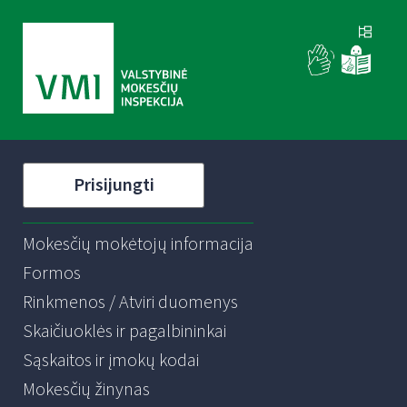
Prisijungti
Mokesčių mokėtojų informacija
Formos
Rinkmenos / Atviri duomenys
Skaičiuoklės ir pagalbininkai
Sąskaitos ir įmokų kodai
Mokesčių žinynas