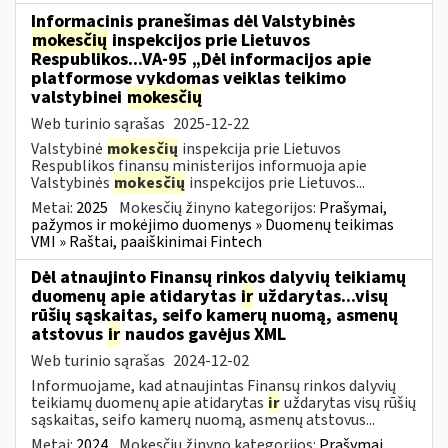
Informacinis pranešimas dėl Valstybinės
mokesčių
inspekcijos prie Lietuvos
Respublikos...VA-95 „Dėl informacijos apie
platformose vykdomas veiklas teikimo
valstybinei
mokesčių
Web turinio sąrašas
2025-12-22
Valstybinė
mokesčių
inspekcija prie Lietuvos
Respublikos finansų ministerijos informuoja apie
Valstybinės
mokesčių
inspekcijos prie Lietuvos...
Metai:
2025
Mokesčių žinyno kategorijos:
Prašymai,
pažymos ir mokėjimo duomenys » Duomenų teikimas
VMI » Raštai, paaiškinimai Fintech
Dėl atnaujinto Finansų rinkos dalyvių teikiamų
duomenų apie atidarytas
ir
uždarytas...visų
rūšių sąskaitas, seifo kamerų nuomą, asmenų
atstovus
ir
naudos gavėjus XML
Web turinio sąrašas
2024-12-02
Informuojame, kad atnaujintas Finansų rinkos dalyvių
teikiamų duomenų apie atidarytas
ir
uždarytas visų rūšių
sąskaitas, seifo kamerų nuomą, asmenų atstovus...
Metai:
2024
Mokesčių žinyno kategorijos:
Prašymai,