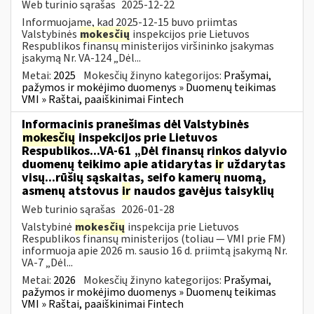
Web turinio sąrašas
2025-12-22
Informuojame, kad 2025-12-15 buvo priimtas
Valstybinės
mokesčių
inspekcijos prie Lietuvos
Respublikos finansų ministerijos viršininko įsakymas
įsakymą Nr. VA-124 „Dėl...
Metai:
2025
Mokesčių žinyno kategorijos:
Prašymai,
pažymos ir mokėjimo duomenys » Duomenų teikimas
VMI » Raštai, paaiškinimai Fintech
Informacinis pranešimas dėl Valstybinės
mokesčių
inspekcijos prie Lietuvos
Respublikos...VA-61 „Dėl finansų rinkos dalyvio
duomenų teikimo apie atidarytas
ir
uždarytas
visų...rūšių sąskaitas, seifo kamerų nuomą,
asmenų atstovus
ir
naudos gavėjus taisyklių
Web turinio sąrašas
2026-01-28
Valstybinė
mokesčių
inspekcija prie Lietuvos
Respublikos finansų ministerijos (toliau — VMI prie FM)
informuoja apie 2026 m. sausio 16 d. priimtą įsakymą Nr.
VA-7 „Dėl...
Metai:
2026
Mokesčių žinyno kategorijos:
Prašymai,
pažymos ir mokėjimo duomenys » Duomenų teikimas
VMI » Raštai, paaiškinimai Fintech