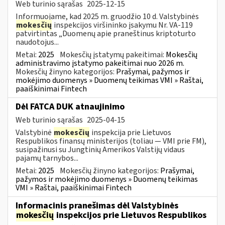
Web turinio sąrašas
2025-12-15
Informuojame, kad 2025 m. gruodžio 10 d. Valstybinės
mokesčių
inspekcijos viršininko įsakymu Nr. VA-119
patvirtintas „Duomenų apie praneštinus kriptoturto
naudotojus...
Metai:
2025
Mokesčių įstatymų pakeitimai:
Mokesčių
administravimo įstatymo pakeitimai nuo 2026 m.
Mokesčių žinyno kategorijos:
Prašymai, pažymos ir
mokėjimo duomenys » Duomenų teikimas VMI » Raštai,
paaiškinimai Fintech
Dėl FATCA DUK atnaujinimo
Web turinio sąrašas
2025-04-15
Valstybinė
mokesčių
inspekcija prie Lietuvos
Respublikos finansų ministerijos (toliau — VMI prie FM),
susipažinusi su Jungtinių Amerikos Valstijų vidaus
pajamų tarnybos...
Metai:
2025
Mokesčių žinyno kategorijos:
Prašymai,
pažymos ir mokėjimo duomenys » Duomenų teikimas
VMI » Raštai, paaiškinimai Fintech
Informacinis pranešimas dėl Valstybinės
mokesčių
inspekcijos prie Lietuvos Respublikos