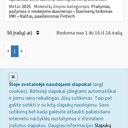
Metai:
2025
Mokesčių žinyno kategorijos:
Prašymai,
pažymos ir mokėjimo duomenys » Duomenų teikimas
VMI » Raštai, paaiškinimai Fintech
50 Įrašų(-ai)
Rodoma nuo 1 iki 16 iš 16 irašų.
1
Uždaryti
Šioje svetainėje naudojami slapukai
(angl.
cookies). Būtinieji slapukai įdiegiami automatiškai
ir jiems nėra reikalingas Jūsų sutikimas. Taip pat
galite sutikti ir su kitų slapukų naudojimu. Savo
sutikimą bet kada galėsite atšaukti pakeisdami
interneto naršyklės nustatymus ir ištrindami
įrašytus slapukus. Daugiau informacijos
Slapukų