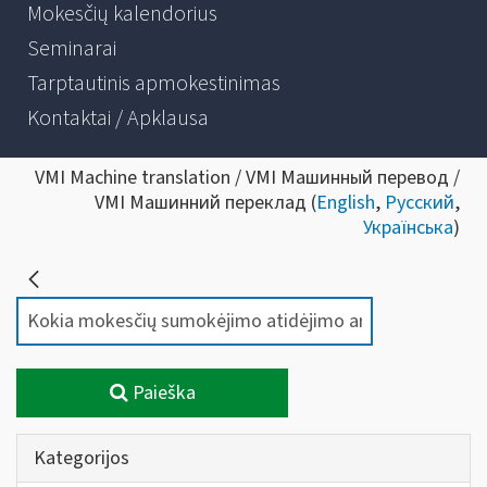
Mokesčių kalendorius
Seminarai
Tarptautinis apmokestinimas
Kontaktai / Apklausa
VMI Machine translation / VMI Машинный перевод /
VMI Машинний переклад (
English
,
Русский
,
Українська
)
Paieška
Kategorijos