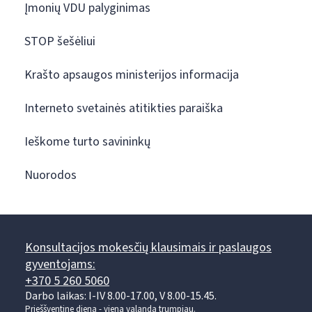
Įmonių VDU palyginimas
STOP šešėliui
Krašto apsaugos ministerijos informacija
Interneto svetainės atitikties paraiška
Ieškome turto savininkų
Nuorodos
Konsultacijos mokesčių klausimais ir paslaugos
gyventojams:
+370 5 260 5060
Darbo laikas: I-IV 8.00-17.00, V 8.00-15.45.
Prieššventinę dieną - viena valanda trumpiau.