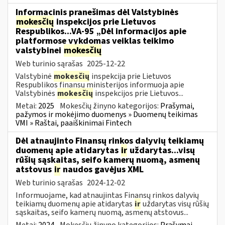
Informacinis pranešimas dėl Valstybinės
mokesčių
inspekcijos prie Lietuvos
Respublikos...VA-95 „Dėl informacijos apie
platformose vykdomas veiklas teikimo
valstybinei
mokesčių
Web turinio sąrašas
2025-12-22
Valstybinė
mokesčių
inspekcija prie Lietuvos
Respublikos finansų ministerijos informuoja apie
Valstybinės
mokesčių
inspekcijos prie Lietuvos...
Metai:
2025
Mokesčių žinyno kategorijos:
Prašymai,
pažymos ir mokėjimo duomenys » Duomenų teikimas
VMI » Raštai, paaiškinimai Fintech
Dėl atnaujinto Finansų rinkos dalyvių teikiamų
duomenų apie atidarytas
ir
uždarytas...visų
rūšių sąskaitas, seifo kamerų nuomą, asmenų
atstovus
ir
naudos gavėjus XML
Web turinio sąrašas
2024-12-02
Informuojame, kad atnaujintas Finansų rinkos dalyvių
teikiamų duomenų apie atidarytas
ir
uždarytas visų rūšių
sąskaitas, seifo kamerų nuomą, asmenų atstovus...
Metai:
2024
Mokesčių žinyno kategorijos:
Prašymai,