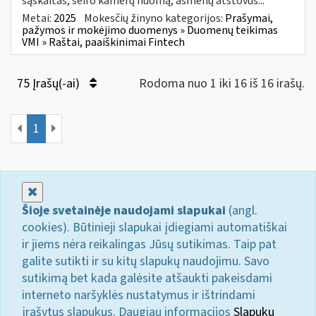
sąskaitas, seifo kamerų nuomą, asmenų atstovus...
Metai:
2025
Mokesčių žinyno kategorijos:
Prašymai,
pažymos ir mokėjimo duomenys » Duomenų teikimas
VMI » Raštai, paaiškinimai Fintech
75 Įrašų(-ai)
Rodoma nuo 1 iki 16 iš 16 irašų.
1
Uždaryti
Šioje svetainėje naudojami slapukai
(angl.
cookies). Būtinieji slapukai įdiegiami automatiškai
ir jiems nėra reikalingas Jūsų sutikimas. Taip pat
galite sutikti ir su kitų slapukų naudojimu. Savo
sutikimą bet kada galėsite atšaukti pakeisdami
interneto naršyklės nustatymus ir ištrindami
įrašytus slapukus. Daugiau informacijos
Slapukų