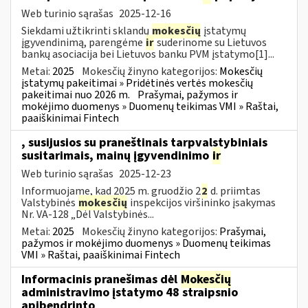
Web turinio sąrašas
2025-12-16
Siekdami užtikrinti sklandų
mokesčių
įstatymų
įgyvendinimą, parengėme
ir
suderinome su Lietuvos
bankų asociacija bei Lietuvos banku PVM įstatymo[1]...
Metai:
2025
Mokesčių žinyno kategorijos:
Mokesčių
įstatymų pakeitimai » Pridėtinės vertės mokesčių
pakeitimai nuo 2026 m.
Prašymai, pažymos ir
mokėjimo duomenys » Duomenų teikimas VMI » Raštai,
paaiškinimai Fintech
, susijusios su praneštinais tarpvalstybiniais
susitarimais, mainų įgyvendinimo
ir
Web turinio sąrašas
2025-12-23
Informuojame, kad 2025 m. gruodžio 2
2
d. priimtas
Valstybinės
mokesčių
inspekcijos viršininko įsakymas
Nr. VA-128 „Dėl Valstybinės...
Metai:
2025
Mokesčių žinyno kategorijos:
Prašymai,
pažymos ir mokėjimo duomenys » Duomenų teikimas
VMI » Raštai, paaiškinimai Fintech
Informacinis pranešimas dėl
Mokesčių
administravimo įstatymo 48 straipsnio
apibendrinto