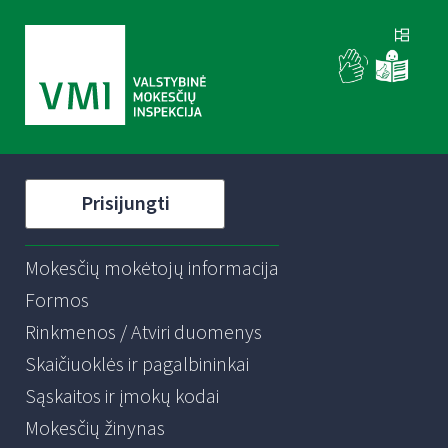
Prisijungti
Mokesčių mokėtojų informacija
Formos
Rinkmenos / Atviri duomenys
Skaičiuoklės ir pagalbininkai
Sąskaitos ir įmokų kodai
Mokesčių žinynas