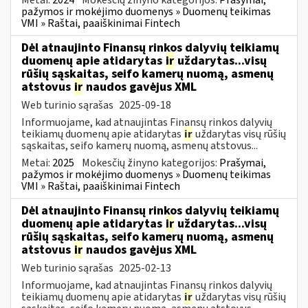
pažymos ir mokėjimo duomenys » Duomenų teikimas
VMI » Raštai, paaiškinimai Fintech
Dėl atnaujinto Finansų rinkos dalyvių teikiamų
duomenų apie atidarytas
ir
uždarytas...visų
rūšių sąskaitas, seifo kamerų nuomą, asmenų
atstovus
ir
naudos gavėjus XML
Web turinio sąrašas
2025-09-18
Informuojame, kad atnaujintas Finansų rinkos dalyvių
teikiamų duomenų apie atidarytas
ir
uždarytas visų rūšių
sąskaitas, seifo kamerų nuomą, asmenų atstovus...
Metai:
2025
Mokesčių žinyno kategorijos:
Prašymai,
pažymos ir mokėjimo duomenys » Duomenų teikimas
VMI » Raštai, paaiškinimai Fintech
Dėl atnaujinto Finansų rinkos dalyvių teikiamų
duomenų apie atidarytas
ir
uždarytas...visų
rūšių sąskaitas, seifo kamerų nuomą, asmenų
atstovus
ir
naudos gavėjus XML
Web turinio sąrašas
2025-02-13
Informuojame, kad atnaujintas Finansų rinkos dalyvių
teikiamų duomenų apie atidarytas
ir
uždarytas visų rūšių