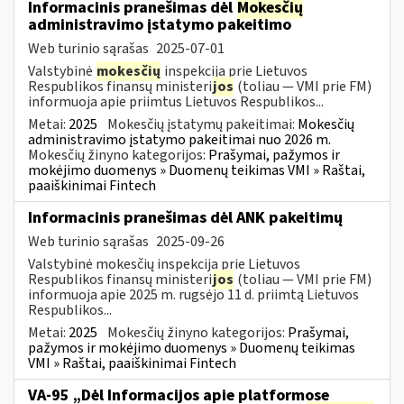
Informacinis pranešimas dėl
Mokesčių
administravimo įstatymo pakeitimo
Web turinio sąrašas
2025-07-01
Valstybinė
mokesčių
inspekcija prie Lietuvos
Respublikos finansų ministeri
jos
(toliau — VMI prie FM)
informuoja apie priimtus Lietuvos Respublikos...
Metai:
2025
Mokesčių įstatymų pakeitimai:
Mokesčių
administravimo įstatymo pakeitimai nuo 2026 m.
Mokesčių žinyno kategorijos:
Prašymai, pažymos ir
mokėjimo duomenys » Duomenų teikimas VMI » Raštai,
paaiškinimai Fintech
Informacinis pranešimas dėl ANK pakeitimų
Web turinio sąrašas
2025-09-26
Valstybinė mokesčių inspekcija prie Lietuvos
Respublikos finansų ministeri
jos
(toliau — VMI prie FM)
informuoja apie 2025 m. rugsėjo 11 d. priimtą Lietuvos
Respublikos...
Metai:
2025
Mokesčių žinyno kategorijos:
Prašymai,
pažymos ir mokėjimo duomenys » Duomenų teikimas
VMI » Raštai, paaiškinimai Fintech
VA-95 „Dėl Informacijos apie platformose