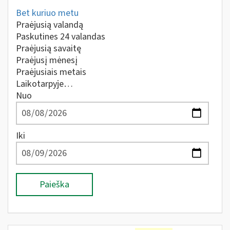
Bet kuriuo metu
Praėjusią valandą
Paskutines 24 valandas
Praėjusią savaitę
Praėjusį mėnesį
Praėjusiais metais
Laikotarpyje…
Nuo
Iki
Paieška