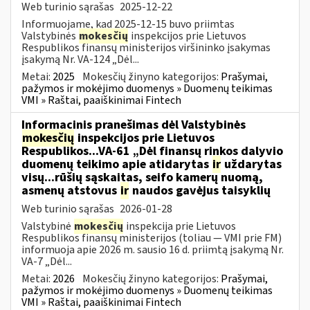
Web turinio sąrašas
2025-12-22
Informuojame, kad 2025-12-15 buvo priimtas
Valstybinės
mokesčių
inspekcijos prie Lietuvos
Respublikos finansų ministerijos viršininko įsakymas
įsakymą Nr. VA-124 „Dėl...
Metai:
2025
Mokesčių žinyno kategorijos:
Prašymai,
pažymos ir mokėjimo duomenys » Duomenų teikimas
VMI » Raštai, paaiškinimai Fintech
Informacinis pranešimas dėl Valstybinės
mokesčių
inspekcijos prie Lietuvos
Respublikos...VA-61 „Dėl finansų rinkos dalyvio
duomenų teikimo apie atidarytas
ir
uždarytas
visų...rūšių sąskaitas, seifo kamerų nuomą,
asmenų atstovus
ir
naudos gavėjus taisyklių
Web turinio sąrašas
2026-01-28
Valstybinė
mokesčių
inspekcija prie Lietuvos
Respublikos finansų ministerijos (toliau — VMI prie FM)
informuoja apie 2026 m. sausio 16 d. priimtą įsakymą Nr.
VA-7 „Dėl...
Metai:
2026
Mokesčių žinyno kategorijos:
Prašymai,
pažymos ir mokėjimo duomenys » Duomenų teikimas
VMI » Raštai, paaiškinimai Fintech