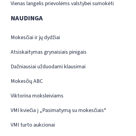
Vienas langelis prievolėms valstybei sumokėti
NAUDINGA
Mokesčiai ir jų dydžiai
Atsiskaitymas grynaisiais pinigais
Dažniausiai užduodami klausimai
Mokesčių ABC
Viktorina moksleiviams
VMI kviečia į „Pasimatymą su mokesčiais“
VMI turto aukcionai