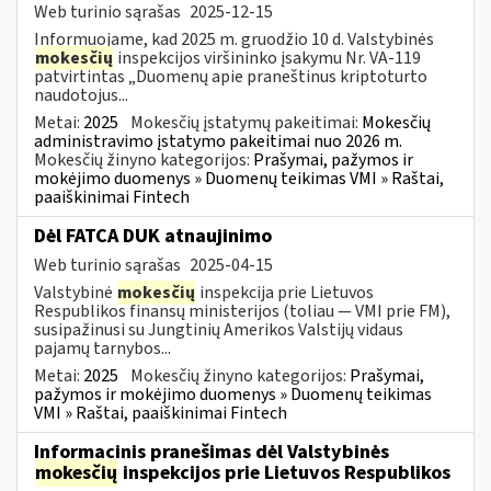
Web turinio sąrašas
2025-12-15
Informuojame, kad 2025 m. gruodžio 10 d. Valstybinės
mokesčių
inspekcijos viršininko įsakymu Nr. VA-119
patvirtintas „Duomenų apie praneštinus kriptoturto
naudotojus...
Metai:
2025
Mokesčių įstatymų pakeitimai:
Mokesčių
administravimo įstatymo pakeitimai nuo 2026 m.
Mokesčių žinyno kategorijos:
Prašymai, pažymos ir
mokėjimo duomenys » Duomenų teikimas VMI » Raštai,
paaiškinimai Fintech
Dėl FATCA DUK atnaujinimo
Web turinio sąrašas
2025-04-15
Valstybinė
mokesčių
inspekcija prie Lietuvos
Respublikos finansų ministerijos (toliau — VMI prie FM),
susipažinusi su Jungtinių Amerikos Valstijų vidaus
pajamų tarnybos...
Metai:
2025
Mokesčių žinyno kategorijos:
Prašymai,
pažymos ir mokėjimo duomenys » Duomenų teikimas
VMI » Raštai, paaiškinimai Fintech
Informacinis pranešimas dėl Valstybinės
mokesčių
inspekcijos prie Lietuvos Respublikos