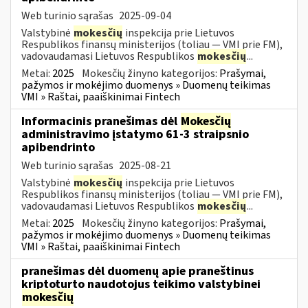
Web turinio sąrašas
2025-09-04
Valstybinė
mokesčių
inspekcija prie Lietuvos
Respublikos finansų ministerijos (toliau — VMI prie FM),
vadovaudamasi Lietuvos Respublikos
mokesčių
...
Metai:
2025
Mokesčių žinyno kategorijos:
Prašymai,
pažymos ir mokėjimo duomenys » Duomenų teikimas
VMI » Raštai, paaiškinimai Fintech
Informacinis pranešimas dėl
Mokesčių
administravimo įstatymo 61-3 straipsnio
apibendrinto
Web turinio sąrašas
2025-08-21
Valstybinė
mokesčių
inspekcija prie Lietuvos
Respublikos finansų ministerijos (toliau — VMI prie FM),
vadovaudamasi Lietuvos Respublikos
mokesčių
...
Metai:
2025
Mokesčių žinyno kategorijos:
Prašymai,
pažymos ir mokėjimo duomenys » Duomenų teikimas
VMI » Raštai, paaiškinimai Fintech
pranešimas dėl duomenų apie praneštinus
kriptoturto naudotojus teikimo valstybinei
mokesčių