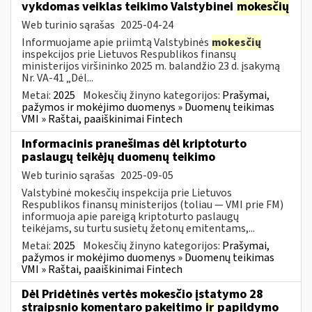
vykdomas veiklas teikimo Valstybinei
mokesčių
Web turinio sąrašas
2025-04-24
Informuojame apie priimtą Valstybinės
mokesčių
inspekcijos prie Lietuvos Respublikos finansų
ministerijos viršininko 2025 m. balandžio 23 d. įsakymą
Nr. VA-41 „Dėl...
Metai:
2025
Mokesčių žinyno kategorijos:
Prašymai,
pažymos ir mokėjimo duomenys » Duomenų teikimas
VMI » Raštai, paaiškinimai Fintech
Informacinis pranešimas dėl kriptoturto
paslaugų teikėjų duomenų teikimo
Web turinio sąrašas
2025-09-05
Valstybinė mokesčių inspekcija prie Lietuvos
Respublikos finansų ministerijos (toliau — VMI prie FM)
informuoja apie pareigą kriptoturto paslaugų
teikėjams, su turtu susietų žetonų emitentams,...
Metai:
2025
Mokesčių žinyno kategorijos:
Prašymai,
pažymos ir mokėjimo duomenys » Duomenų teikimas
VMI » Raštai, paaiškinimai Fintech
Dėl Pridėtinės vertės mokesčio įstatymo 28
straipsnio komentaro pakeitimo
ir
papildymo