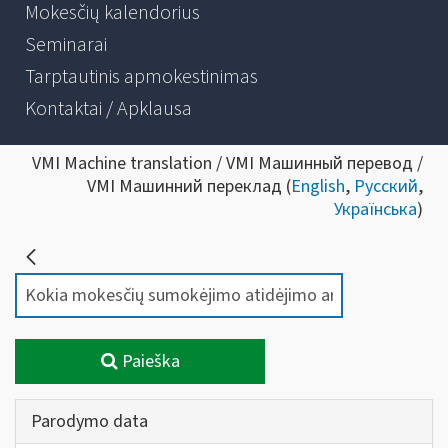
Mokesčių kalendorius
Seminarai
Tarptautinis apmokestinimas
Kontaktai / Apklausa
VMI Machine translation / VMI Машинный перевод /
VMI Машинний переклад (
English
,
Русский
,
Українська
)
Paieška
Parodymo data