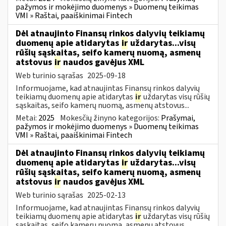
pažymos ir mokėjimo duomenys » Duomenų teikimas
VMI » Raštai, paaiškinimai Fintech
Dėl atnaujinto Finansų rinkos dalyvių teikiamų
duomenų apie atidarytas
ir
uždarytas...visų
rūšių sąskaitas, seifo kamerų nuomą, asmenų
atstovus
ir
naudos gavėjus XML
Web turinio sąrašas
2025-09-18
Informuojame, kad atnaujintas Finansų rinkos dalyvių
teikiamų duomenų apie atidarytas
ir
uždarytas visų rūšių
sąskaitas, seifo kamerų nuomą, asmenų atstovus...
Metai:
2025
Mokesčių žinyno kategorijos:
Prašymai,
pažymos ir mokėjimo duomenys » Duomenų teikimas
VMI » Raštai, paaiškinimai Fintech
Dėl atnaujinto Finansų rinkos dalyvių teikiamų
duomenų apie atidarytas
ir
uždarytas...visų
rūšių sąskaitas, seifo kamerų nuomą, asmenų
atstovus
ir
naudos gavėjus XML
Web turinio sąrašas
2025-02-13
Informuojame, kad atnaujintas Finansų rinkos dalyvių
teikiamų duomenų apie atidarytas
ir
uždarytas visų rūšių
sąskaitas, seifo kamerų nuomą, asmenų atstovus...