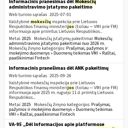
Informacinis pranešimas dėl
Mokesčių
administravimo įstatymo pakeitimo
Web turinio sąrašas
2025-07-01
Valstybinė
mokesčių
inspekcija prie Lietuvos
Respublikos finansų ministeri
jos
(toliau — VMI prie FM)
informuoja apie priimtus Lietuvos Respublikos...
Metai:
2025
Mokesčių įstatymų pakeitimai:
Mokesčių
administravimo įstatymo pakeitimai nuo 2026 m.
Mokesčių žinyno kategorijos:
Prašymai, pažymos ir
mokėjimo duomenys » Duomenų teikimas VMI » Raštai,
paaiškinimai Fintech
Informacinis pranešimas dėl ANK pakeitimų
Web turinio sąrašas
2025-09-26
Valstybinė mokesčių inspekcija prie Lietuvos
Respublikos finansų ministeri
jos
(toliau — VMI prie FM)
informuoja apie 2025 m. rugsėjo 11 d. priimtą Lietuvos
Respublikos...
Metai:
2025
Mokesčių žinyno kategorijos:
Prašymai,
pažymos ir mokėjimo duomenys » Duomenų teikimas
VMI » Raštai, paaiškinimai Fintech
VA-95 „Dėl Informacijos apie platformose