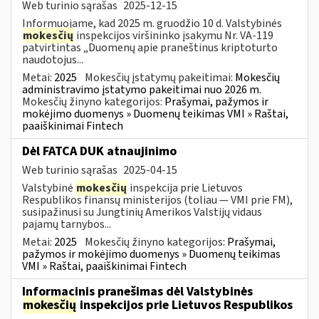
Web turinio sąrašas
2025-12-15
Informuojame, kad 2025 m. gruodžio 10 d. Valstybinės
mokesčių
inspekcijos viršininko įsakymu Nr. VA-119
patvirtintas „Duomenų apie praneštinus kriptoturto
naudotojus...
Metai:
2025
Mokesčių įstatymų pakeitimai:
Mokesčių
administravimo įstatymo pakeitimai nuo 2026 m.
Mokesčių žinyno kategorijos:
Prašymai, pažymos ir
mokėjimo duomenys » Duomenų teikimas VMI » Raštai,
paaiškinimai Fintech
Dėl FATCA DUK atnaujinimo
Web turinio sąrašas
2025-04-15
Valstybinė
mokesčių
inspekcija prie Lietuvos
Respublikos finansų ministerijos (toliau — VMI prie FM),
susipažinusi su Jungtinių Amerikos Valstijų vidaus
pajamų tarnybos...
Metai:
2025
Mokesčių žinyno kategorijos:
Prašymai,
pažymos ir mokėjimo duomenys » Duomenų teikimas
VMI » Raštai, paaiškinimai Fintech
Informacinis pranešimas dėl Valstybinės
mokesčių
inspekcijos prie Lietuvos Respublikos