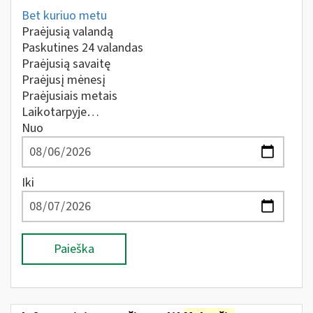
Bet kuriuo metu
Praėjusią valandą
Paskutines 24 valandas
Praėjusią savaitę
Praėjusį mėnesį
Praėjusiais metais
Laikotarpyje…
Nuo
Iki
Paieška