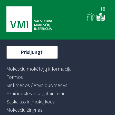
Prisijungti
Mokesčių mokėtojų informacija
Formos
Rinkmenos / Atviri duomenys
Skaičiuoklės ir pagalbininkai
Sąskaitos ir įmokų kodai
Mokesčių žinynas