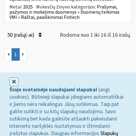
Metai:
2025
Mokesčių žinyno kategorijos:
Prašymai,
pažymos ir mokėjimo duomenys » Duomenų teikimas
VMI » Raštai, paaiškinimai Fintech
50 Įrašų(-ai)
Rodoma nuo 1 iki 16 iš 16 irašų.
1
Uždaryti
Šioje svetainėje naudojami slapukai
(angl.
cookies). Būtinieji slapukai įdiegiami automatiškai
ir jiems nėra reikalingas Jūsų sutikimas. Taip pat
galite sutikti ir su kitų slapukų naudojimu. Savo
sutikimą bet kada galėsite atšaukti pakeisdami
interneto naršyklės nustatymus ir ištrindami
įrašytus slapukus. Daugiau informacijos
Slapukų