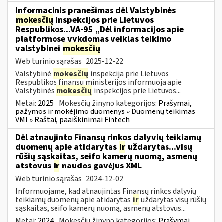
Informacinis pranešimas dėl Valstybinės
mokesčių
inspekcijos prie Lietuvos
Respublikos...VA-95 „Dėl informacijos apie
platformose vykdomas veiklas teikimo
valstybinei
mokesčių
Web turinio sąrašas
2025-12-22
Valstybinė
mokesčių
inspekcija prie Lietuvos
Respublikos finansų ministerijos informuoja apie
Valstybinės
mokesčių
inspekcijos prie Lietuvos...
Metai:
2025
Mokesčių žinyno kategorijos:
Prašymai,
pažymos ir mokėjimo duomenys » Duomenų teikimas
VMI » Raštai, paaiškinimai Fintech
Dėl atnaujinto Finansų rinkos dalyvių teikiamų
duomenų apie atidarytas
ir
uždarytas...visų
rūšių sąskaitas, seifo kamerų nuomą, asmenų
atstovus
ir
naudos gavėjus XML
Web turinio sąrašas
2024-12-02
Informuojame, kad atnaujintas Finansų rinkos dalyvių
teikiamų duomenų apie atidarytas
ir
uždarytas visų rūšių
sąskaitas, seifo kamerų nuomą, asmenų atstovus...
Metai:
2024
Mokesčių žinyno kategorijos:
Prašymai,