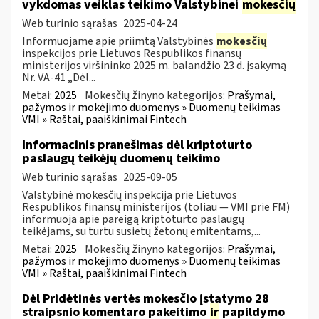
vykdomas veiklas teikimo Valstybinei
mokesčių
Web turinio sąrašas
2025-04-24
Informuojame apie priimtą Valstybinės
mokesčių
inspekcijos prie Lietuvos Respublikos finansų
ministerijos viršininko 2025 m. balandžio 23 d. įsakymą
Nr. VA-41 „Dėl...
Metai:
2025
Mokesčių žinyno kategorijos:
Prašymai,
pažymos ir mokėjimo duomenys » Duomenų teikimas
VMI » Raštai, paaiškinimai Fintech
Informacinis pranešimas dėl kriptoturto
paslaugų teikėjų duomenų teikimo
Web turinio sąrašas
2025-09-05
Valstybinė mokesčių inspekcija prie Lietuvos
Respublikos finansų ministerijos (toliau — VMI prie FM)
informuoja apie pareigą kriptoturto paslaugų
teikėjams, su turtu susietų žetonų emitentams,...
Metai:
2025
Mokesčių žinyno kategorijos:
Prašymai,
pažymos ir mokėjimo duomenys » Duomenų teikimas
VMI » Raštai, paaiškinimai Fintech
Dėl Pridėtinės vertės mokesčio įstatymo 28
straipsnio komentaro pakeitimo
ir
papildymo