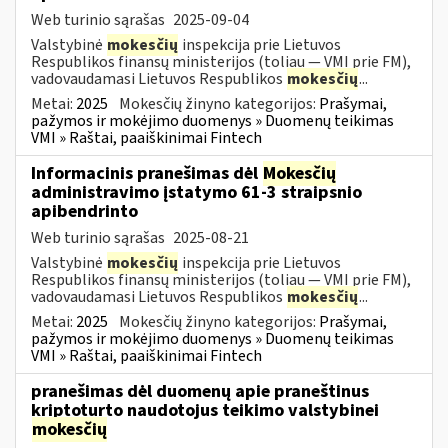
Web turinio sąrašas
2025-09-04
Valstybinė
mokesčių
inspekcija prie Lietuvos
Respublikos finansų ministerijos (toliau — VMI prie FM),
vadovaudamasi Lietuvos Respublikos
mokesčių
...
Metai:
2025
Mokesčių žinyno kategorijos:
Prašymai,
pažymos ir mokėjimo duomenys » Duomenų teikimas
VMI » Raštai, paaiškinimai Fintech
Informacinis pranešimas dėl
Mokesčių
administravimo įstatymo 61-3 straipsnio
apibendrinto
Web turinio sąrašas
2025-08-21
Valstybinė
mokesčių
inspekcija prie Lietuvos
Respublikos finansų ministerijos (toliau — VMI prie FM),
vadovaudamasi Lietuvos Respublikos
mokesčių
...
Metai:
2025
Mokesčių žinyno kategorijos:
Prašymai,
pažymos ir mokėjimo duomenys » Duomenų teikimas
VMI » Raštai, paaiškinimai Fintech
pranešimas dėl duomenų apie praneštinus
kriptoturto naudotojus teikimo valstybinei
mokesčių