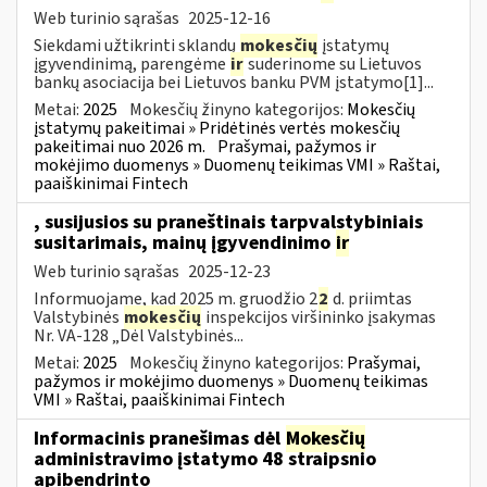
Web turinio sąrašas
2025-12-16
Siekdami užtikrinti sklandų
mokesčių
įstatymų
įgyvendinimą, parengėme
ir
suderinome su Lietuvos
bankų asociacija bei Lietuvos banku PVM įstatymo[1]...
Metai:
2025
Mokesčių žinyno kategorijos:
Mokesčių
įstatymų pakeitimai » Pridėtinės vertės mokesčių
pakeitimai nuo 2026 m.
Prašymai, pažymos ir
mokėjimo duomenys » Duomenų teikimas VMI » Raštai,
paaiškinimai Fintech
, susijusios su praneštinais tarpvalstybiniais
susitarimais, mainų įgyvendinimo
ir
Web turinio sąrašas
2025-12-23
Informuojame, kad 2025 m. gruodžio 2
2
d. priimtas
Valstybinės
mokesčių
inspekcijos viršininko įsakymas
Nr. VA-128 „Dėl Valstybinės...
Metai:
2025
Mokesčių žinyno kategorijos:
Prašymai,
pažymos ir mokėjimo duomenys » Duomenų teikimas
VMI » Raštai, paaiškinimai Fintech
Informacinis pranešimas dėl
Mokesčių
administravimo įstatymo 48 straipsnio
apibendrinto