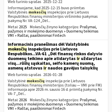
Web turinio sąrašas
2025-12-22
Informuojame, kad 2025-12-15 buvo priimtas
Valstybinės
mokesčių
inspekcijos prie Lietuvos
Respublikos finansų ministerijos viršininko įsakymas
įsakymą Nr. VA-124 „Dėl...
Metai:
2025
Mokesčių žinyno kategorijos:
Prašymai,
pažymos ir mokėjimo duomenys » Duomenų teikimas
VMI » Raštai, paaiškinimai Fintech
Informacinis pranešimas dėl Valstybinės
mokesčių
inspekcijos prie Lietuvos
Respublikos...VA-61 „Dėl finansų rinkos dalyvio
duomenų teikimo apie atidarytas
ir
uždarytas
visų...rūšių sąskaitas, seifo kamerų nuomą,
asmenų atstovus
ir
naudos gavėjus taisyklių
Web turinio sąrašas
2026-01-28
Valstybinė
mokesčių
inspekcija prie Lietuvos
Respublikos finansų ministerijos (toliau — VMI prie FM)
informuoja apie 2026 m. sausio 16 d. priimtą įsakymą Nr.
VA-7 „Dėl...
Metai:
2026
Mokesčių žinyno kategorijos:
Prašymai,
pažymos ir mokėjimo duomenys » Duomenų teikimas
VMI » Raštai, paaiškinimai Fintech