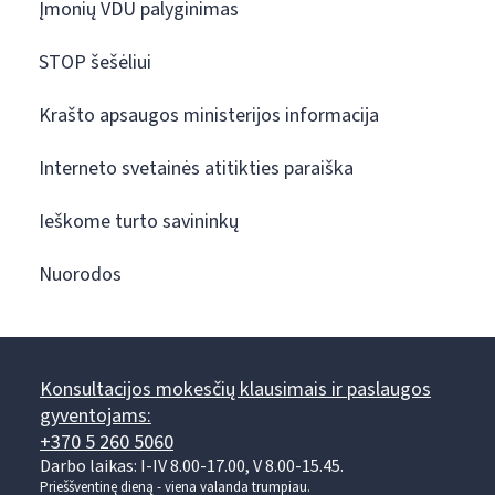
Įmonių VDU palyginimas
STOP šešėliui
Krašto apsaugos ministerijos informacija
Interneto svetainės atitikties paraiška
Ieškome turto savininkų
Nuorodos
Konsultacijos mokesčių klausimais ir paslaugos
gyventojams:
+370 5 260 5060
Darbo laikas: I-IV 8.00-17.00, V 8.00-15.45.
Prieššventinę dieną - viena valanda trumpiau.