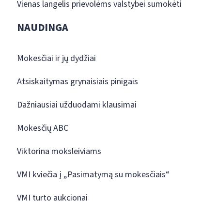
Vienas langelis prievolėms valstybei sumokėti
NAUDINGA
Mokesčiai ir jų dydžiai
Atsiskaitymas grynaisiais pinigais
Dažniausiai užduodami klausimai
Mokesčių ABC
Viktorina moksleiviams
VMI kviečia į „Pasimatymą su mokesčiais“
VMI turto aukcionai