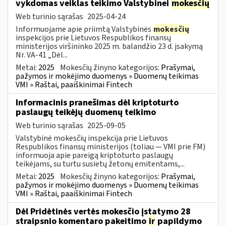
vykdomas veiklas teikimo Valstybinei
mokesčių
Web turinio sąrašas
2025-04-24
Informuojame apie priimtą Valstybinės
mokesčių
inspekcijos prie Lietuvos Respublikos finansų
ministerijos viršininko 2025 m. balandžio 23 d. įsakymą
Nr. VA-41 „Dėl...
Metai:
2025
Mokesčių žinyno kategorijos:
Prašymai,
pažymos ir mokėjimo duomenys » Duomenų teikimas
VMI » Raštai, paaiškinimai Fintech
Informacinis pranešimas dėl kriptoturto
paslaugų teikėjų duomenų teikimo
Web turinio sąrašas
2025-09-05
Valstybinė mokesčių inspekcija prie Lietuvos
Respublikos finansų ministerijos (toliau — VMI prie FM)
informuoja apie pareigą kriptoturto paslaugų
teikėjams, su turtu susietų žetonų emitentams,...
Metai:
2025
Mokesčių žinyno kategorijos:
Prašymai,
pažymos ir mokėjimo duomenys » Duomenų teikimas
VMI » Raštai, paaiškinimai Fintech
Dėl Pridėtinės vertės mokesčio įstatymo 28
straipsnio komentaro pakeitimo
ir
papildymo