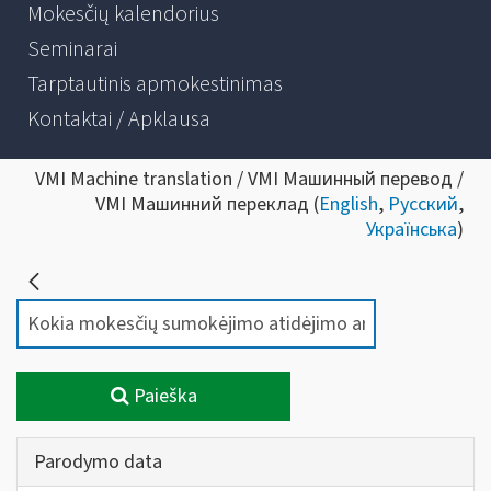
Mokesčių kalendorius
Seminarai
Tarptautinis apmokestinimas
Kontaktai / Apklausa
VMI Machine translation / VMI Машинный перевод /
VMI Машинний переклад (
English
,
Русский
,
Українська
)
Paieška
Parodymo data