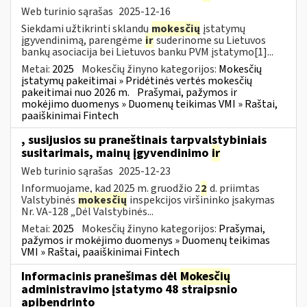
Web turinio sąrašas
2025-12-16
Siekdami užtikrinti sklandų
mokesčių
įstatymų
įgyvendinimą, parengėme
ir
suderinome su Lietuvos
bankų asociacija bei Lietuvos banku PVM įstatymo[1]...
Metai:
2025
Mokesčių žinyno kategorijos:
Mokesčių
įstatymų pakeitimai » Pridėtinės vertės mokesčių
pakeitimai nuo 2026 m.
Prašymai, pažymos ir
mokėjimo duomenys » Duomenų teikimas VMI » Raštai,
paaiškinimai Fintech
, susijusios su praneštinais tarpvalstybiniais
susitarimais, mainų įgyvendinimo
ir
Web turinio sąrašas
2025-12-23
Informuojame, kad 2025 m. gruodžio 2
2
d. priimtas
Valstybinės
mokesčių
inspekcijos viršininko įsakymas
Nr. VA-128 „Dėl Valstybinės...
Metai:
2025
Mokesčių žinyno kategorijos:
Prašymai,
pažymos ir mokėjimo duomenys » Duomenų teikimas
VMI » Raštai, paaiškinimai Fintech
Informacinis pranešimas dėl
Mokesčių
administravimo įstatymo 48 straipsnio
apibendrinto