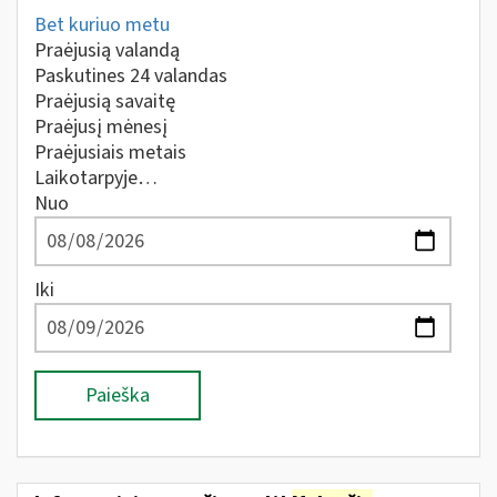
Bet kuriuo metu
Praėjusią valandą
Paskutines 24 valandas
Praėjusią savaitę
Praėjusį mėnesį
Praėjusiais metais
Laikotarpyje…
Nuo
Iki
Paieška