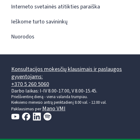
Interneto svetainės atitikties paraiška
Ieškome turto savininkų
Nuorodos
Konsultacijos mokesčių klausimais ir paslaugos
gyventojams:
+370 5 260 5060
Darbo laikas: I-IV 8.00-17.00, V 8.00-15.45.
Prieššventinę dieną - viena valanda trumpiau.
Kiekvieno mėnesio antrą penktadienį 8.00 val. - 12.00 val.
Mano VMI
Paklausimas per