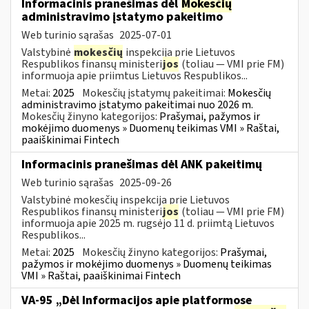
Informacinis pranešimas dėl
Mokesčių
administravimo įstatymo pakeitimo
Web turinio sąrašas
2025-07-01
Valstybinė
mokesčių
inspekcija prie Lietuvos
Respublikos finansų ministeri
jos
(toliau — VMI prie FM)
informuoja apie priimtus Lietuvos Respublikos...
Metai:
2025
Mokesčių įstatymų pakeitimai:
Mokesčių
administravimo įstatymo pakeitimai nuo 2026 m.
Mokesčių žinyno kategorijos:
Prašymai, pažymos ir
mokėjimo duomenys » Duomenų teikimas VMI » Raštai,
paaiškinimai Fintech
Informacinis pranešimas dėl ANK pakeitimų
Web turinio sąrašas
2025-09-26
Valstybinė mokesčių inspekcija prie Lietuvos
Respublikos finansų ministeri
jos
(toliau — VMI prie FM)
informuoja apie 2025 m. rugsėjo 11 d. priimtą Lietuvos
Respublikos...
Metai:
2025
Mokesčių žinyno kategorijos:
Prašymai,
pažymos ir mokėjimo duomenys » Duomenų teikimas
VMI » Raštai, paaiškinimai Fintech
VA-95 „Dėl Informacijos apie platformose