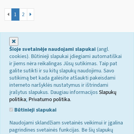
1
2
Uždaryti
Šioje svetainėje naudojami slapukai
(angl.
cookies). Būtinieji slapukai įdiegiami automatiškai
ir jiems nėra reikalingas Jūsų sutikimas. Taip pat
galite sutikti ir su kitų slapukų naudojimu. Savo
sutikimą bet kada galėsite atšaukti pakeisdami
interneto naršyklės nustatymus ir ištrindami
įrašytus slapukus. Daugiau informacijos
Slapukų
politika
;
Privatumo politika.
Būtinieji slapukai
Naudojami sklandžiam svetainės veikimui ir įgalina
pagrindines svetainės funkcijas. Be šių slapukų