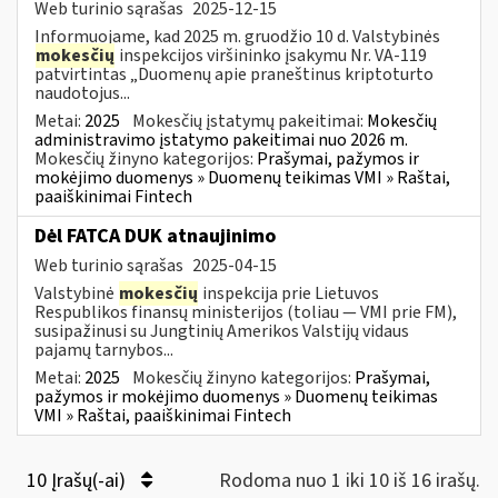
Web turinio sąrašas
2025-12-15
Informuojame, kad 2025 m. gruodžio 10 d. Valstybinės
mokesčių
inspekcijos viršininko įsakymu Nr. VA-119
patvirtintas „Duomenų apie praneštinus kriptoturto
naudotojus...
Metai:
2025
Mokesčių įstatymų pakeitimai:
Mokesčių
administravimo įstatymo pakeitimai nuo 2026 m.
Mokesčių žinyno kategorijos:
Prašymai, pažymos ir
mokėjimo duomenys » Duomenų teikimas VMI » Raštai,
paaiškinimai Fintech
Dėl FATCA DUK atnaujinimo
Web turinio sąrašas
2025-04-15
Valstybinė
mokesčių
inspekcija prie Lietuvos
Respublikos finansų ministerijos (toliau — VMI prie FM),
susipažinusi su Jungtinių Amerikos Valstijų vidaus
pajamų tarnybos...
Metai:
2025
Mokesčių žinyno kategorijos:
Prašymai,
pažymos ir mokėjimo duomenys » Duomenų teikimas
VMI » Raštai, paaiškinimai Fintech
10 Įrašų(-ai)
Rodoma nuo 1 iki 10 iš 16 irašų.