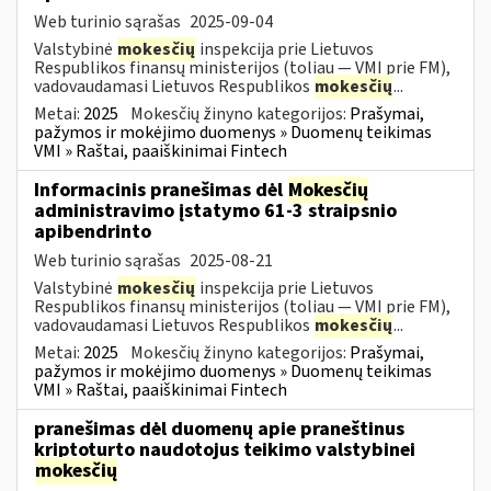
Web turinio sąrašas
2025-09-04
Valstybinė
mokesčių
inspekcija prie Lietuvos
Respublikos finansų ministerijos (toliau — VMI prie FM),
vadovaudamasi Lietuvos Respublikos
mokesčių
...
Metai:
2025
Mokesčių žinyno kategorijos:
Prašymai,
pažymos ir mokėjimo duomenys » Duomenų teikimas
VMI » Raštai, paaiškinimai Fintech
Informacinis pranešimas dėl
Mokesčių
administravimo įstatymo 61-3 straipsnio
apibendrinto
Web turinio sąrašas
2025-08-21
Valstybinė
mokesčių
inspekcija prie Lietuvos
Respublikos finansų ministerijos (toliau — VMI prie FM),
vadovaudamasi Lietuvos Respublikos
mokesčių
...
Metai:
2025
Mokesčių žinyno kategorijos:
Prašymai,
pažymos ir mokėjimo duomenys » Duomenų teikimas
VMI » Raštai, paaiškinimai Fintech
pranešimas dėl duomenų apie praneštinus
kriptoturto naudotojus teikimo valstybinei
mokesčių