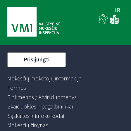
Prisijungti
Mokesčių mokėtojų informacija
Formos
Rinkmenos / Atviri duomenys
Skaičiuoklės ir pagalbininkai
Sąskaitos ir įmokų kodai
Mokesčių žinynas