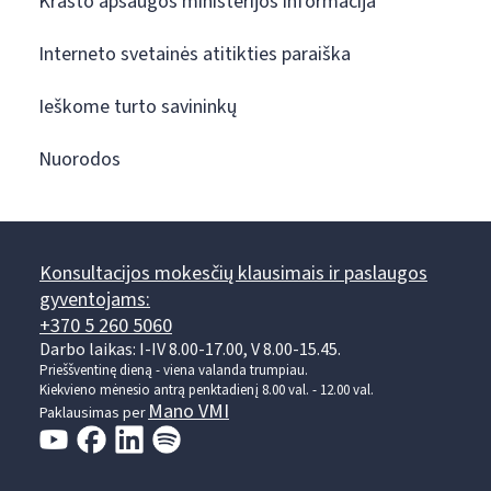
Krašto apsaugos ministerijos informacija
Interneto svetainės atitikties paraiška
Ieškome turto savininkų
Nuorodos
Konsultacijos mokesčių klausimais ir paslaugos
gyventojams:
+370 5 260 5060
Darbo laikas: I-IV 8.00-17.00, V 8.00-15.45.
Prieššventinę dieną - viena valanda trumpiau.
Kiekvieno mėnesio antrą penktadienį 8.00 val. - 12.00 val.
Mano VMI
Paklausimas per