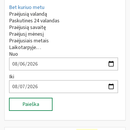
Bet kuriuo metu
Praėjusią valandą
Paskutines 24 valandas
Praėjusią savaitę
Praėjusį mėnesį
Praėjusiais metais
Laikotarpyje…
Nuo
Iki
Paieška