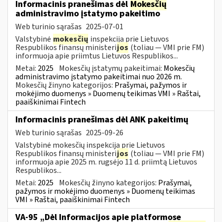
Informacinis pranešimas dėl
Mokesčių
administravimo įstatymo pakeitimo
Web turinio sąrašas
2025-07-01
Valstybinė
mokesčių
inspekcija prie Lietuvos
Respublikos finansų ministeri
jos
(toliau — VMI prie FM)
informuoja apie priimtus Lietuvos Respublikos...
Metai:
2025
Mokesčių įstatymų pakeitimai:
Mokesčių
administravimo įstatymo pakeitimai nuo 2026 m.
Mokesčių žinyno kategorijos:
Prašymai, pažymos ir
mokėjimo duomenys » Duomenų teikimas VMI » Raštai,
paaiškinimai Fintech
Informacinis pranešimas dėl ANK pakeitimų
Web turinio sąrašas
2025-09-26
Valstybinė mokesčių inspekcija prie Lietuvos
Respublikos finansų ministeri
jos
(toliau — VMI prie FM)
informuoja apie 2025 m. rugsėjo 11 d. priimtą Lietuvos
Respublikos...
Metai:
2025
Mokesčių žinyno kategorijos:
Prašymai,
pažymos ir mokėjimo duomenys » Duomenų teikimas
VMI » Raštai, paaiškinimai Fintech
VA-95 „Dėl Informacijos apie platformose