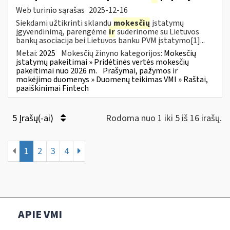
Web turinio sąrašas
2025-12-16
Siekdami užtikrinti sklandų
mokesčių
įstatymų
įgyvendinimą, parengėme
ir
suderinome su Lietuvos
bankų asociacija bei Lietuvos banku PVM įstatymo[1]...
Metai:
2025
Mokesčių žinyno kategorijos:
Mokesčių
įstatymų pakeitimai » Pridėtinės vertės mokesčių
pakeitimai nuo 2026 m.
Prašymai, pažymos ir
mokėjimo duomenys » Duomenų teikimas VMI » Raštai,
paaiškinimai Fintech
5 Įrašų(-ai)
Rodoma nuo 1 iki 5 iš 16 irašų.
1
2
3
4
APIE VMI