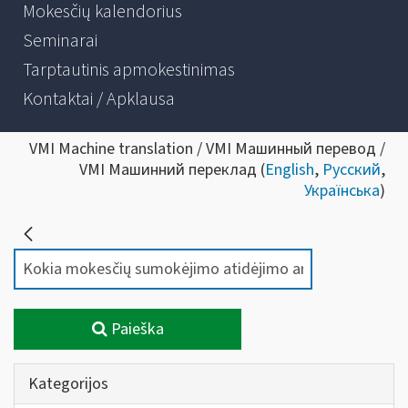
Mokesčių kalendorius
Seminarai
Tarptautinis apmokestinimas
Kontaktai / Apklausa
VMI Machine translation / VMI Машинный перевод /
VMI Машинний переклад (
English
,
Русский
,
Українська
)
Paieška
Kategorijos