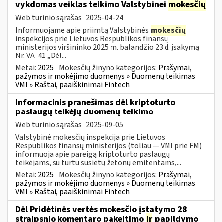
vykdomas veiklas teikimo Valstybinei
mokesčių
Web turinio sąrašas
2025-04-24
Informuojame apie priimtą Valstybinės
mokesčių
inspekcijos prie Lietuvos Respublikos finansų
ministerijos viršininko 2025 m. balandžio 23 d. įsakymą
Nr. VA-41 „Dėl...
Metai:
2025
Mokesčių žinyno kategorijos:
Prašymai,
pažymos ir mokėjimo duomenys » Duomenų teikimas
VMI » Raštai, paaiškinimai Fintech
Informacinis pranešimas dėl kriptoturto
paslaugų teikėjų duomenų teikimo
Web turinio sąrašas
2025-09-05
Valstybinė mokesčių inspekcija prie Lietuvos
Respublikos finansų ministerijos (toliau — VMI prie FM)
informuoja apie pareigą kriptoturto paslaugų
teikėjams, su turtu susietų žetonų emitentams,...
Metai:
2025
Mokesčių žinyno kategorijos:
Prašymai,
pažymos ir mokėjimo duomenys » Duomenų teikimas
VMI » Raštai, paaiškinimai Fintech
Dėl Pridėtinės vertės mokesčio įstatymo 28
straipsnio komentaro pakeitimo
ir
papildymo