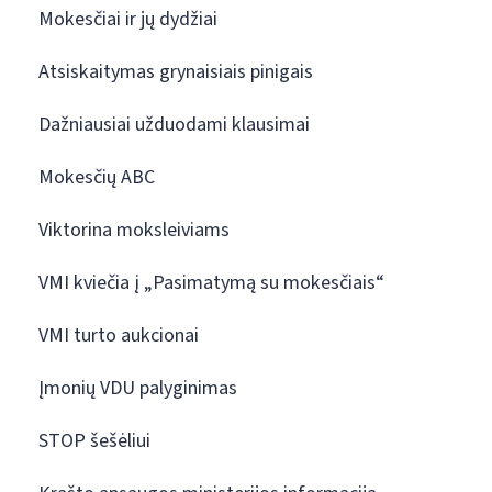
Mokesčiai ir jų dydžiai
Atsiskaitymas grynaisiais pinigais
Dažniausiai užduodami klausimai
Mokesčių ABC
Viktorina moksleiviams
VMI kviečia į „Pasimatymą su mokesčiais“
VMI turto aukcionai
Įmonių VDU palyginimas
STOP šešėliui