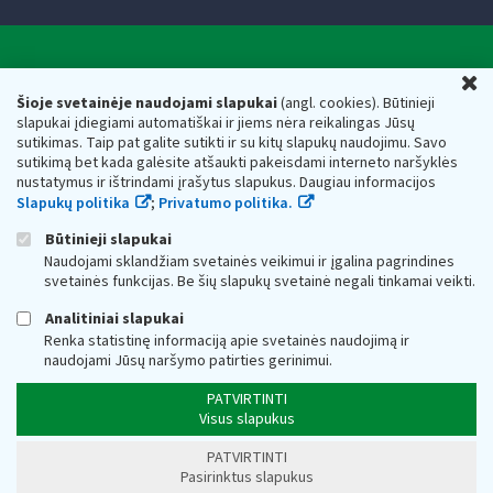
Valstybinė mokesčių inspekcija prie Lietuvos
U
Respublikos finansų ministerijos
Šioje svetainėje naudojami slapukai
(angl. cookies). Būtinieji
slapukai įdiegiami automatiškai ir jiems nėra reikalingas Jūsų
Biudžetinė įstaiga. Juridinio asmens kodas — 188659752,
sutikimas. Taip pat galite sutikti ir su kitų slapukų naudojimu. Savo
adresas: Vasario 16-osios g. 14, 01107 Vilnius, Lietuva, el.paštas:
sutikimą bet kada galėsite atšaukti pakeisdami interneto naršyklės
vmi@vmi.lt
, E. pristatymo dėžutės adresas 188659752
nustatymus ir ištrindami įrašytus slapukus. Daugiau informacijos
Duomenys apie Valstybinę mokesčių inspekciją prie Lietuvos
Slapukų politika
;
Privatumo politika.
Respublikos finansų ministerijos kaupiami ir saugomi Juridinių
asmenų registre
Būtinieji slapukai
Naudojami sklandžiam svetainės veikimui ir įgalina pagrindines
svetainės funkcijas. Be šių slapukų svetainė negali tinkamai veikti.
Analitiniai slapukai
Renka statistinę informaciją apie svetainės naudojimą ir
naudojami Jūsų naršymo patirties gerinimui.
PATVIRTINTI
Visus slapukus
PATVIRTINTI
Pasirinktus slapukus