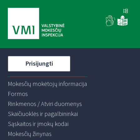
Prisijungti
Mokesčių mokėtojų informacija
Formos
Rinkmenos / Atviri duomenys
Skaičiuoklės ir pagalbininkai
Sąskaitos ir įmokų kodai
Mokesčių žinynas