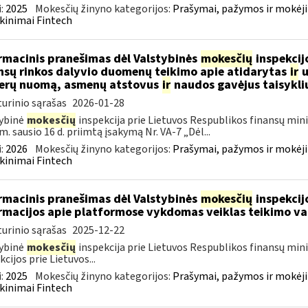
:
2025
Mokesčių žinyno kategorijos:
Prašymai, pažymos ir mokėj
kinimai Fintech
rmacinis pranešimas dėl Valstybinės
mokesčių
inspekcijo
nsų rinkos dalyvio duomenų teikimo apie atidarytas
ir
u
erų nuomą, asmenų atstovus
ir
naudos gavėjus taisykli
urinio sąrašas
2026-01-28
ybinė
mokesčių
inspekcija prie Lietuvos Respublikos finansų mini
m. sausio 16 d. priimtą įsakymą Nr. VA-7 „Dėl...
:
2026
Mokesčių žinyno kategorijos:
Prašymai, pažymos ir mokėj
kinimai Fintech
rmacinis pranešimas dėl Valstybinės
mokesčių
inspekcijo
rmacijos apie platformose vykdomas veiklas teikimo va
urinio sąrašas
2025-12-22
ybinė
mokesčių
inspekcija prie Lietuvos Respublikos finansų min
kcijos prie Lietuvos...
:
2025
Mokesčių žinyno kategorijos:
Prašymai, pažymos ir mokėj
kinimai Fintech