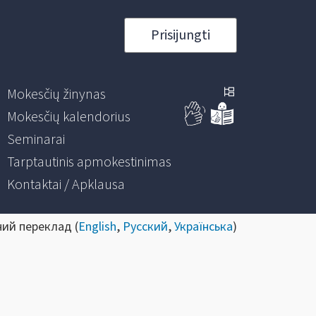
Prisijungti
Mokesčių žinynas
Mokesčių kalendorius
Seminarai
Tarptautinis apmokestinimas
Kontaktai / Apklausa
ний переклад (
English
,
Русский
,
Українська
)