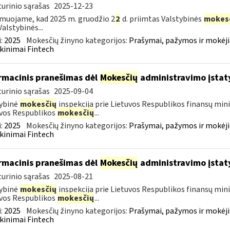
urinio sąrašas
2025-12-23
muojame, kad 2025 m. gruodžio 2
2
d. priimtas Valstybinės
mokes
Valstybinės...
:
2025
Mokesčių žinyno kategorijos:
Prašymai, pažymos ir mokėj
kinimai Fintech
rmacinis pranešimas dėl
Mokesčių
administravimo įstat
urinio sąrašas
2025-09-04
ybinė
mokesčių
inspekcija prie Lietuvos Respublikos finansų mini
vos Respublikos
mokesčių
...
:
2025
Mokesčių žinyno kategorijos:
Prašymai, pažymos ir mokėj
kinimai Fintech
rmacinis pranešimas dėl
Mokesčių
administravimo įstat
urinio sąrašas
2025-08-21
ybinė
mokesčių
inspekcija prie Lietuvos Respublikos finansų mini
vos Respublikos
mokesčių
...
:
2025
Mokesčių žinyno kategorijos:
Prašymai, pažymos ir mokėj
kinimai Fintech