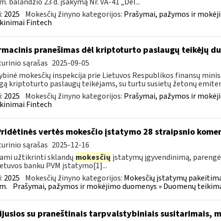
m. balandžio 23 d. įsakymą Nr. VA-41 „Dėl...
:
2025
Mokesčių žinyno kategorijos:
Prašymai, pažymos ir mokėj
kinimai Fintech
rmacinis pranešimas dėl kriptoturto paslaugų teikėjų 
urinio sąrašas
2025-09-05
ybinė mokesčių inspekcija prie Lietuvos Respublikos finansų minist
gą kriptoturto paslaugų teikėjams, su turtu susietų žetonų emiten
:
2025
Mokesčių žinyno kategorijos:
Prašymai, pažymos ir mokėj
kinimai Fintech
Pridėtinės vertės mokesčio įstatymo 28 straipsnio kom
urinio sąrašas
2025-12-16
ami užtikrinti sklandų
mokesčių
įstatymų įgyvendinimą, paren
ietuvos banku PVM įstatymo[1]...
:
2025
Mokesčių žinyno kategorijos:
Mokesčių įstatymų pakeitima
m.
Prašymai, pažymos ir mokėjimo duomenys » Duomenų teikimas 
sijusios su praneštinais tarpvalstybiniais susitarimais,