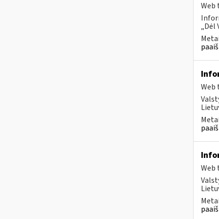
Web t
Infor
„Dėl 
Metai
paaiš
Info
Web t
Valst
Lietu
Metai
paaiš
Info
Web t
Valst
Lietu
Metai
paaiš