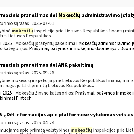
rmacinis pranešimas dėl
Mokesčių
administravimo įstat
urinio sąrašas
2025-07-01
ybinė
mokesčių
inspekcija prie Lietuvos Respublikos finansų mini
tus Lietuvos Respublikos...
:
2025
Mokesčių įstatymų pakeitimai:
Mokesčių administravimo į
o kategorijos:
Prašymai, pažymos ir mokėjimo duomenys » Duomenų
rmacinis pranešimas dėl ANK pakeitimų
urinio sąrašas
2025-09-26
ybinė mokesčių inspekcija prie Lietuvos Respublikos finansų minis
m. rugsėjo 11 d. priimtą Lietuvos Respublikos...
:
2025
Mokesčių žinyno kategorijos:
Prašymai, pažymos ir mokėj
kinimai Fintech
5 „Dėl Informacijos apie platformose vykdomas veiklas
urinio sąrašas
2025-04-24
muojame apie priimtą Valstybinės
mokesčių
inspekcijos prie Lie