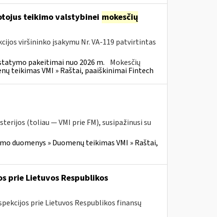
tojus teikimo valstybinei
mokesčių
cijos viršininko įsakymu Nr. VA-119 patvirtintas
statymo pakeitimai nuo 2026 m.
Mokesčių
 teikimas VMI » Raštai, paaiškinimai Fintech
terijos (toliau — VMI prie FM), susipažinusi su
imo duomenys » Duomenų teikimas VMI » Raštai,
os prie Lietuvos Respublikos
spekcijos prie Lietuvos Respublikos finansų