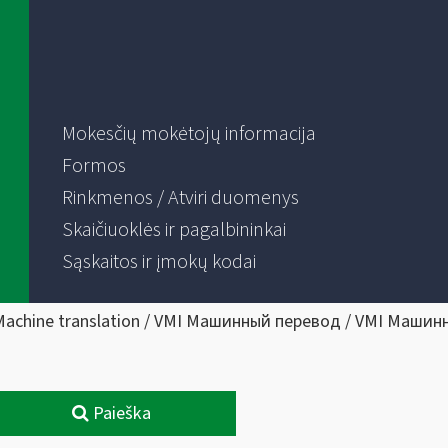
Mokesčių mokėtojų informacija
Formos
Rinkmenos / Atviri duomenys
Skaičiuoklės ir pagalbininkai
Sąskaitos ir įmokų kodai
Machine translation / VMI Машинный перевод / VMI Машин
Paieška