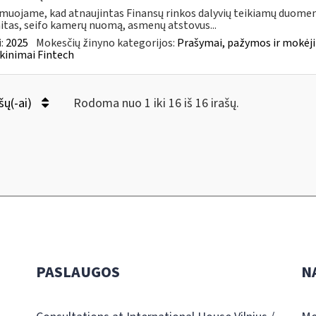
muojame, kad atnaujintas Finansų rinkos dalyvių teikiamų duomen
itas, seifo kamerų nuomą, asmenų atstovus...
:
2025
Mokesčių žinyno kategorijos:
Prašymai, pažymos ir mokėj
kinimai Fintech
šų(-ai)
Rodoma nuo 1 iki 16 iš 16 irašų.
PASLAUGOS
N