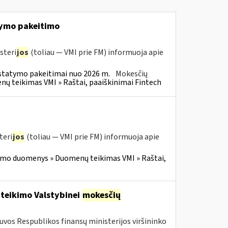
ymo pakeitimo
steri
jos
(toliau — VMI prie FM) informuoja apie
statymo pakeitimai nuo 2026 m.
Mokesčių
 teikimas VMI » Raštai, paaiškinimai Fintech
teri
jos
(toliau — VMI prie FM) informuoja apie
imo duomenys » Duomenų teikimas VMI » Raštai,
 teikimo Valstybinei
mokesčių
tuvos Respublikos finansų ministerijos viršininko