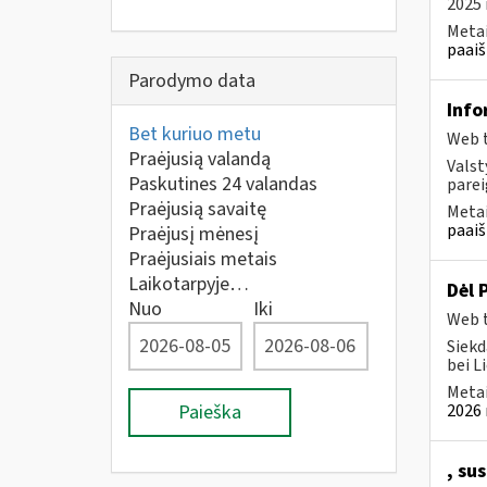
2025 
Metai
paaiš
Parodymo data
Info
Bet kuriuo metu
Web t
Praėjusią valandą
Valst
Paskutines 24 valandas
parei
Praėjusią savaitę
Metai
paaiš
Praėjusį mėnesį
Praėjusiais metais
Laikotarpyje…
Dėl 
Nuo
Iki
Web t
Siekd
bei L
Metai
Paieška
2026 
, su