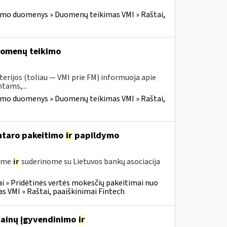
imo duomenys » Duomenų teikimas VMI » Raštai,
duomenų teikimo
erijos (toliau — VMI prie FM) informuoja apie
tams,...
imo duomenys » Duomenų teikimas VMI » Raštai,
entaro pakeitimo
ir
papildymo
gėme
ir
suderinome su Lietuvos bankų asociacija
i » Pridėtinės vertės mokesčių pakeitimai nuo
VMI » Raštai, paaiškinimai Fintech
 mainų įgyvendinimo
ir