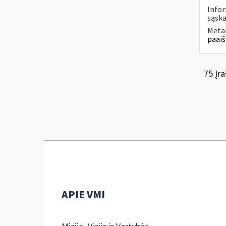
Infor
sąska
Metai
paaiš
75 Įra
APIE VMI