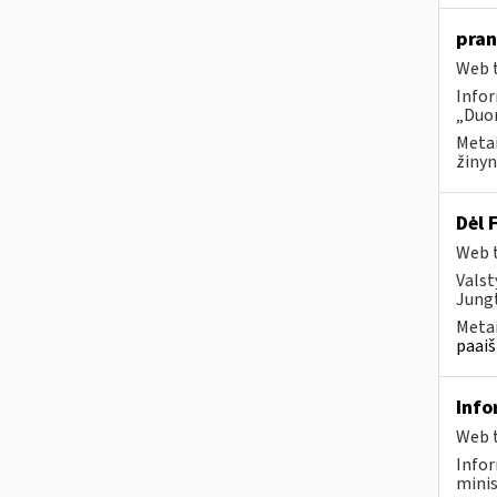
pran
Web t
Infor
„Duom
Metai
žinyn
Dėl 
Web t
Valst
Jungt
Metai
paaiš
Info
Web t
Infor
minis