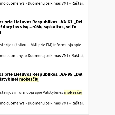
imo duomenys » Duomenų teikimas VMI » Raštai,
s prie Lietuvos Respublikos...VA-61 „Dėl
ždarytas visų...rūšių sąskaitas, seifo
ų
sterijos (toliau — VMI prie FM) informuoja apie
imo duomenys » Duomenų teikimas VMI » Raštai,
s prie Lietuvos Respublikos...VA-95 „Dėl
lstybinei
mokesčių
isterijos informuoja apie Valstybinės
mokesčių
imo duomenys » Duomenų teikimas VMI » Raštai,