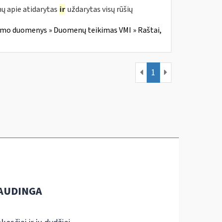
ų apie atidarytas
ir
uždarytas visų rūšių
imo duomenys » Duomenų teikimas VMI » Raštai,
1
AUDINGA