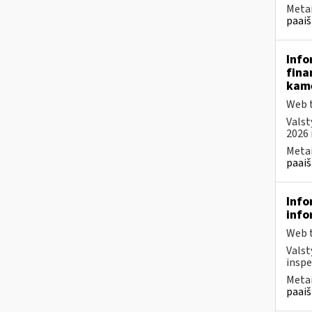
Metai
paaiš
Info
fina
kam
Web t
Valst
2026 
Metai
paaiš
Info
info
Web t
Valst
inspe
Metai
paaiš