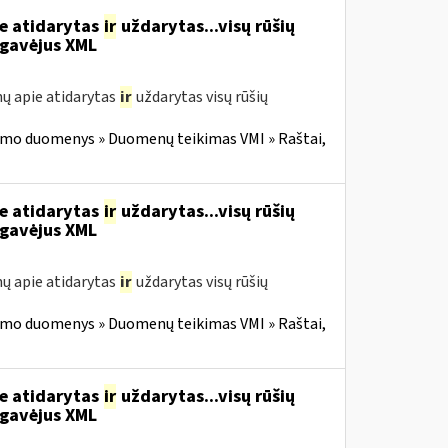
ie atidarytas
ir
uždarytas...visų rūšių
gavėjus XML
ų apie atidarytas
ir
uždarytas visų rūšių
imo duomenys » Duomenų teikimas VMI » Raštai,
ie atidarytas
ir
uždarytas...visų rūšių
gavėjus XML
ų apie atidarytas
ir
uždarytas visų rūšių
imo duomenys » Duomenų teikimas VMI » Raštai,
ie atidarytas
ir
uždarytas...visų rūšių
gavėjus XML