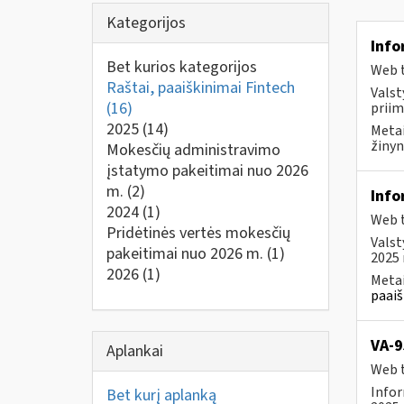
Kategorijos
Info
Bet kurios kategorijos
Web t
Raštai, paaiškinimai Fintech
Valst
(16)
priim
2025
(14)
Metai
žinyn
Mokesčių administravimo
įstatymo pakeitimai nuo 2026
m.
(2)
Info
2024
(1)
Web t
Pridėtinės vertės mokesčių
Valst
pakeitimai nuo 2026 m.
(1)
2025 
2026
(1)
Metai
paaiš
VA-9
Aplankai
Web t
Infor
Bet kurį aplanką