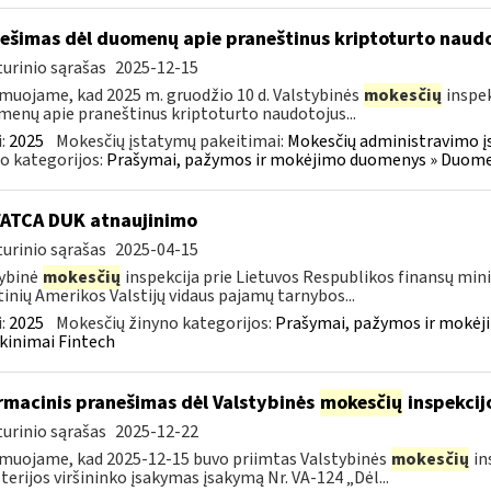
ešimas dėl duomenų apie praneštinus kriptoturto naudo
urinio sąrašas
2025-12-15
muojame, kad 2025 m. gruodžio 10 d. Valstybinės
mokesčių
inspek
enų apie praneštinus kriptoturto naudotojus...
:
2025
Mokesčių įstatymų pakeitimai:
Mokesčių administravimo į
o kategorijos:
Prašymai, pažymos ir mokėjimo duomenys » Duomenų
FATCA DUK atnaujinimo
urinio sąrašas
2025-04-15
ybinė
mokesčių
inspekcija prie Lietuvos Respublikos finansų minis
inių Amerikos Valstijų vidaus pajamų tarnybos...
:
2025
Mokesčių žinyno kategorijos:
Prašymai, pažymos ir mokėj
kinimai Fintech
rmacinis pranešimas dėl Valstybinės
mokesčių
inspekcij
urinio sąrašas
2025-12-22
muojame, kad 2025-12-15 buvo priimtas Valstybinės
mokesčių
in
terijos viršininko įsakymas įsakymą Nr. VA-124 „Dėl...