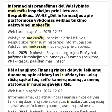
Informacinis pranešimas dėl Valstybinės
mokesčių
inspekcijos prie Lietuvos
Respublikos...VA-95 „Dėl informacijos apie
platformose vykdomas veiklas teikimo
valstybinei
mokesčių
Web turinio sąrašas
2025-12-22
Valstybinė
mokesčių
inspekcija prie Lietuvos
Respublikos finansų ministerijos informuoja apie
Valstybinės
mokesčių
inspekcijos prie Lietuvos...
Metai:
2025
Mokesčių žinyno kategorijos:
Prašymai,
pažymos ir mokėjimo duomenys » Duomenų teikimas
VMI » Raštai, paaiškinimai Fintech
Dėl atnaujinto Finansų rinkos dalyvių teikiamų
duomenų apie atidarytas
ir
uždarytas...visų
rūšių sąskaitas, seifo kamerų nuomą, asmenų
atstovus
ir
naudos gavėjus XML
Web turinio sąrašas
2024-12-02
Informuojame, kad atnaujintas Finansų rinkos dalyvių
teikiamų duomenų apie atidarytas
ir
uždarytas visų rūšių
sąskaitas, seifo kamerų nuomą, asmenų atstovus...
Metai:
2024
Mokesčių žinyno kategorijos:
Prašymai,