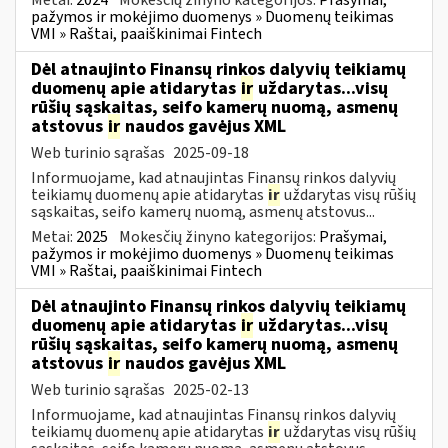
pažymos ir mokėjimo duomenys » Duomenų teikimas
VMI » Raštai, paaiškinimai Fintech
Dėl atnaujinto Finansų rinkos dalyvių teikiamų
duomenų apie atidarytas
ir
uždarytas...visų
rūšių sąskaitas, seifo kamerų nuomą, asmenų
atstovus
ir
naudos gavėjus XML
Web turinio sąrašas
2025-09-18
Informuojame, kad atnaujintas Finansų rinkos dalyvių
teikiamų duomenų apie atidarytas
ir
uždarytas visų rūšių
sąskaitas, seifo kamerų nuomą, asmenų atstovus...
Metai:
2025
Mokesčių žinyno kategorijos:
Prašymai,
pažymos ir mokėjimo duomenys » Duomenų teikimas
VMI » Raštai, paaiškinimai Fintech
Dėl atnaujinto Finansų rinkos dalyvių teikiamų
duomenų apie atidarytas
ir
uždarytas...visų
rūšių sąskaitas, seifo kamerų nuomą, asmenų
atstovus
ir
naudos gavėjus XML
Web turinio sąrašas
2025-02-13
Informuojame, kad atnaujintas Finansų rinkos dalyvių
teikiamų duomenų apie atidarytas
ir
uždarytas visų rūšių