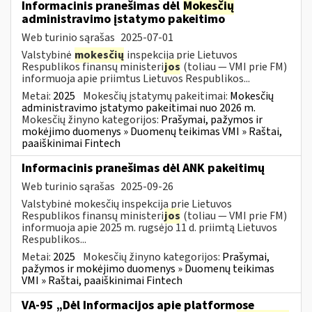
Informacinis pranešimas dėl
Mokesčių
administravimo įstatymo pakeitimo
Web turinio sąrašas
2025-07-01
Valstybinė
mokesčių
inspekcija prie Lietuvos
Respublikos finansų ministeri
jos
(toliau — VMI prie FM)
informuoja apie priimtus Lietuvos Respublikos...
Metai:
2025
Mokesčių įstatymų pakeitimai:
Mokesčių
administravimo įstatymo pakeitimai nuo 2026 m.
Mokesčių žinyno kategorijos:
Prašymai, pažymos ir
mokėjimo duomenys » Duomenų teikimas VMI » Raštai,
paaiškinimai Fintech
Informacinis pranešimas dėl ANK pakeitimų
Web turinio sąrašas
2025-09-26
Valstybinė mokesčių inspekcija prie Lietuvos
Respublikos finansų ministeri
jos
(toliau — VMI prie FM)
informuoja apie 2025 m. rugsėjo 11 d. priimtą Lietuvos
Respublikos...
Metai:
2025
Mokesčių žinyno kategorijos:
Prašymai,
pažymos ir mokėjimo duomenys » Duomenų teikimas
VMI » Raštai, paaiškinimai Fintech
VA-95 „Dėl Informacijos apie platformose