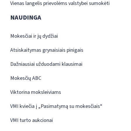
Vienas langelis prievolėms valstybei sumokėti
NAUDINGA
Mokesčiai ir jų dydžiai
Atsiskaitymas grynaisiais pinigais
Dažniausiai užduodami klausimai
Mokesčių ABC
Viktorina moksleiviams
VMI kviečia į „Pasimatymą su mokesčiais“
VMI turto aukcionai