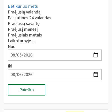
Bet kuriuo metu
Praėjusią valandą
Paskutines 24 valandas
Praėjusią savaitę
Praėjusį mėnesį
Praėjusiais metais
Laikotarpyje…
Nuo
Iki
Paieška