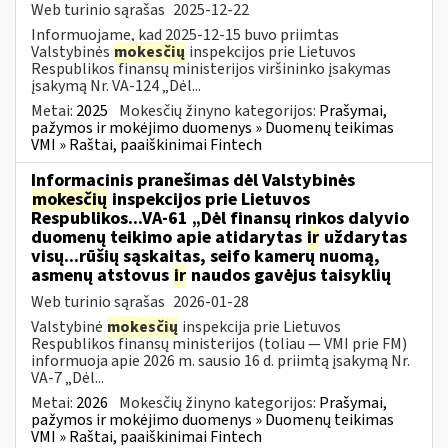
Web turinio sąrašas
2025-12-22
Informuojame, kad 2025-12-15 buvo priimtas
Valstybinės
mokesčių
inspekcijos prie Lietuvos
Respublikos finansų ministerijos viršininko įsakymas
įsakymą Nr. VA-124 „Dėl...
Metai:
2025
Mokesčių žinyno kategorijos:
Prašymai,
pažymos ir mokėjimo duomenys » Duomenų teikimas
VMI » Raštai, paaiškinimai Fintech
Informacinis pranešimas dėl Valstybinės
mokesčių
inspekcijos prie Lietuvos
Respublikos...VA-61 „Dėl finansų rinkos dalyvio
duomenų teikimo apie atidarytas
ir
uždarytas
visų...rūšių sąskaitas, seifo kamerų nuomą,
asmenų atstovus
ir
naudos gavėjus taisyklių
Web turinio sąrašas
2026-01-28
Valstybinė
mokesčių
inspekcija prie Lietuvos
Respublikos finansų ministerijos (toliau — VMI prie FM)
informuoja apie 2026 m. sausio 16 d. priimtą įsakymą Nr.
VA-7 „Dėl...
Metai:
2026
Mokesčių žinyno kategorijos:
Prašymai,
pažymos ir mokėjimo duomenys » Duomenų teikimas
VMI » Raštai, paaiškinimai Fintech