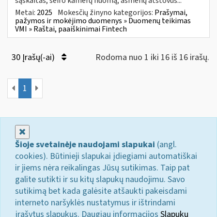
sąskaitas, seifo kamerų nuomą, asmenų atstovus...
Metai:
2025
Mokesčių žinyno kategorijos:
Prašymai,
pažymos ir mokėjimo duomenys » Duomenų teikimas
VMI » Raštai, paaiškinimai Fintech
30 Įrašų(-ai)
Rodoma nuo 1 iki 16 iš 16 irašų.
1
Uždaryti
Šioje svetainėje naudojami slapukai
(angl.
cookies). Būtinieji slapukai įdiegiami automatiškai
ir jiems nėra reikalingas Jūsų sutikimas. Taip pat
galite sutikti ir su kitų slapukų naudojimu. Savo
sutikimą bet kada galėsite atšaukti pakeisdami
interneto naršyklės nustatymus ir ištrindami
įrašytus slapukus. Daugiau informacijos
Slapukų