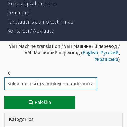
Mokesčių kalendorius
Seminarai
Tarptautinis apmokestinimas
Kontaktai / Apklausa
VMI Machine translation / VMI Машинный перевод /
VMI Машинний переклад (
English
,
Русский
,
Українська
)
Paieška
Kategorijos