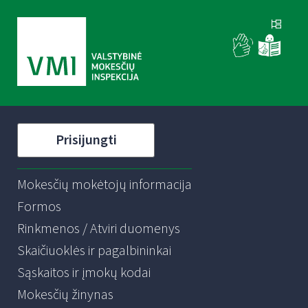
Prisijungti
Mokesčių mokėtojų informacija
Formos
Rinkmenos / Atviri duomenys
Skaičiuoklės ir pagalbininkai
Sąskaitos ir įmokų kodai
Mokesčių žinynas