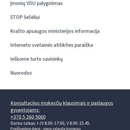
Įmonių VDU palyginimas
STOP šešėliui
Krašto apsaugos ministerijos informacija
Interneto svetainės atitikties paraiška
Ieškome turto savininkų
Nuorodos
Konsultacijos mokesčių klausimais ir paslaugos
gyventojams:
+370 5 260 5060
Darbo laikas: I-IV 8.00-17.00, V 8.00-15.45.
Prieššventinę dieną - viena valanda trumpiau.