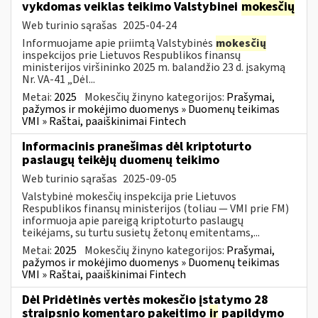
vykdomas veiklas teikimo Valstybinei
mokesčių
Web turinio sąrašas
2025-04-24
Informuojame apie priimtą Valstybinės
mokesčių
inspekcijos prie Lietuvos Respublikos finansų
ministerijos viršininko 2025 m. balandžio 23 d. įsakymą
Nr. VA-41 „Dėl...
Metai:
2025
Mokesčių žinyno kategorijos:
Prašymai,
pažymos ir mokėjimo duomenys » Duomenų teikimas
VMI » Raštai, paaiškinimai Fintech
Informacinis pranešimas dėl kriptoturto
paslaugų teikėjų duomenų teikimo
Web turinio sąrašas
2025-09-05
Valstybinė mokesčių inspekcija prie Lietuvos
Respublikos finansų ministerijos (toliau — VMI prie FM)
informuoja apie pareigą kriptoturto paslaugų
teikėjams, su turtu susietų žetonų emitentams,...
Metai:
2025
Mokesčių žinyno kategorijos:
Prašymai,
pažymos ir mokėjimo duomenys » Duomenų teikimas
VMI » Raštai, paaiškinimai Fintech
Dėl Pridėtinės vertės mokesčio įstatymo 28
straipsnio komentaro pakeitimo
ir
papildymo