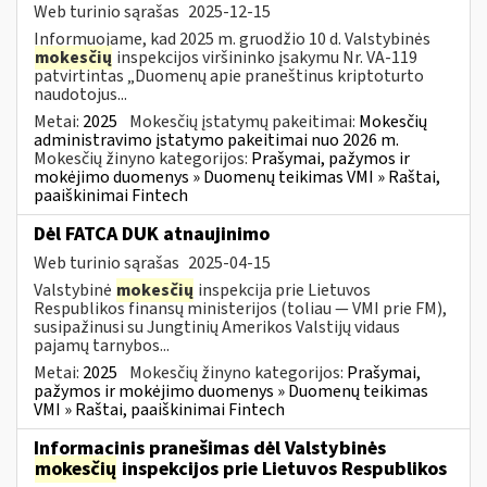
Web turinio sąrašas
2025-12-15
Informuojame, kad 2025 m. gruodžio 10 d. Valstybinės
mokesčių
inspekcijos viršininko įsakymu Nr. VA-119
patvirtintas „Duomenų apie praneštinus kriptoturto
naudotojus...
Metai:
2025
Mokesčių įstatymų pakeitimai:
Mokesčių
administravimo įstatymo pakeitimai nuo 2026 m.
Mokesčių žinyno kategorijos:
Prašymai, pažymos ir
mokėjimo duomenys » Duomenų teikimas VMI » Raštai,
paaiškinimai Fintech
Dėl FATCA DUK atnaujinimo
Web turinio sąrašas
2025-04-15
Valstybinė
mokesčių
inspekcija prie Lietuvos
Respublikos finansų ministerijos (toliau — VMI prie FM),
susipažinusi su Jungtinių Amerikos Valstijų vidaus
pajamų tarnybos...
Metai:
2025
Mokesčių žinyno kategorijos:
Prašymai,
pažymos ir mokėjimo duomenys » Duomenų teikimas
VMI » Raštai, paaiškinimai Fintech
Informacinis pranešimas dėl Valstybinės
mokesčių
inspekcijos prie Lietuvos Respublikos