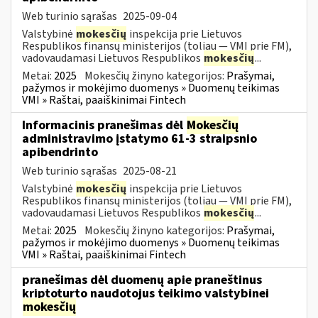
Web turinio sąrašas
2025-09-04
Valstybinė
mokesčių
inspekcija prie Lietuvos
Respublikos finansų ministerijos (toliau — VMI prie FM),
vadovaudamasi Lietuvos Respublikos
mokesčių
...
Metai:
2025
Mokesčių žinyno kategorijos:
Prašymai,
pažymos ir mokėjimo duomenys » Duomenų teikimas
VMI » Raštai, paaiškinimai Fintech
Informacinis pranešimas dėl
Mokesčių
administravimo įstatymo 61-3 straipsnio
apibendrinto
Web turinio sąrašas
2025-08-21
Valstybinė
mokesčių
inspekcija prie Lietuvos
Respublikos finansų ministerijos (toliau — VMI prie FM),
vadovaudamasi Lietuvos Respublikos
mokesčių
...
Metai:
2025
Mokesčių žinyno kategorijos:
Prašymai,
pažymos ir mokėjimo duomenys » Duomenų teikimas
VMI » Raštai, paaiškinimai Fintech
pranešimas dėl duomenų apie praneštinus
kriptoturto naudotojus teikimo valstybinei
mokesčių