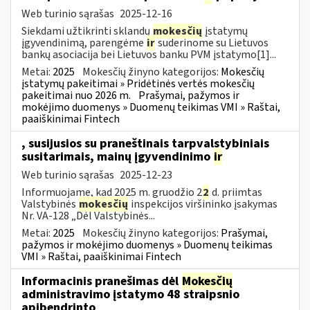
Web turinio sąrašas
2025-12-16
Siekdami užtikrinti sklandų
mokesčių
įstatymų
įgyvendinimą, parengėme
ir
suderinome su Lietuvos
bankų asociacija bei Lietuvos banku PVM įstatymo[1]...
Metai:
2025
Mokesčių žinyno kategorijos:
Mokesčių
įstatymų pakeitimai » Pridėtinės vertės mokesčių
pakeitimai nuo 2026 m.
Prašymai, pažymos ir
mokėjimo duomenys » Duomenų teikimas VMI » Raštai,
paaiškinimai Fintech
, susijusios su praneštinais tarpvalstybiniais
susitarimais, mainų įgyvendinimo
ir
Web turinio sąrašas
2025-12-23
Informuojame, kad 2025 m. gruodžio 2
2
d. priimtas
Valstybinės
mokesčių
inspekcijos viršininko įsakymas
Nr. VA-128 „Dėl Valstybinės...
Metai:
2025
Mokesčių žinyno kategorijos:
Prašymai,
pažymos ir mokėjimo duomenys » Duomenų teikimas
VMI » Raštai, paaiškinimai Fintech
Informacinis pranešimas dėl
Mokesčių
administravimo įstatymo 48 straipsnio
apibendrinto