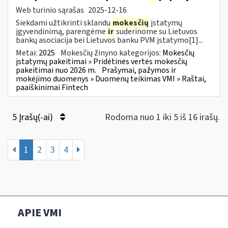
Web turinio sąrašas
2025-12-16
Siekdami užtikrinti sklandų
mokesčių
įstatymų
įgyvendinimą, parengėme
ir
suderinome su Lietuvos
bankų asociacija bei Lietuvos banku PVM įstatymo[1]...
Metai:
2025
Mokesčių žinyno kategorijos:
Mokesčių
įstatymų pakeitimai » Pridėtinės vertės mokesčių
pakeitimai nuo 2026 m.
Prašymai, pažymos ir
mokėjimo duomenys » Duomenų teikimas VMI » Raštai,
paaiškinimai Fintech
5 Įrašų(-ai)
Rodoma nuo 1 iki 5 iš 16 irašų.
1
2
3
4
APIE VMI