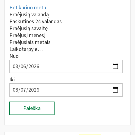
Bet kuriuo metu
Praėjusią valandą
Paskutines 24 valandas
Praėjusią savaitę
Praėjusį mėnesį
Praėjusiais metais
Laikotarpyje…
Nuo
Iki
Paieška