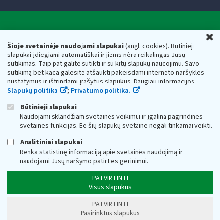
Valstybinė mokesčių inspekcija prie Lietuvos
U
Respublikos finansų ministerijos
Šioje svetainėje naudojami slapukai
(angl. cookies). Būtinieji
slapukai įdiegiami automatiškai ir jiems nėra reikalingas Jūsų
Biudžetinė įstaiga. Juridinio asmens kodas — 188659752,
sutikimas. Taip pat galite sutikti ir su kitų slapukų naudojimu. Savo
adresas: Vasario 16-osios g. 14, 01107 Vilnius, Lietuva, el.paštas:
sutikimą bet kada galėsite atšaukti pakeisdami interneto naršyklės
vmi@vmi.lt
, E. pristatymo dėžutės adresas 188659752
nustatymus ir ištrindami įrašytus slapukus. Daugiau informacijos
Duomenys apie Valstybinę mokesčių inspekciją prie Lietuvos
Slapukų politika
;
Privatumo politika.
Respublikos finansų ministerijos kaupiami ir saugomi Juridinių
asmenų registre
Būtinieji slapukai
Naudojami sklandžiam svetainės veikimui ir įgalina pagrindines
svetainės funkcijas. Be šių slapukų svetainė negali tinkamai veikti.
Analitiniai slapukai
Renka statistinę informaciją apie svetainės naudojimą ir
naudojami Jūsų naršymo patirties gerinimui.
PATVIRTINTI
Visus slapukus
PATVIRTINTI
Pasirinktus slapukus