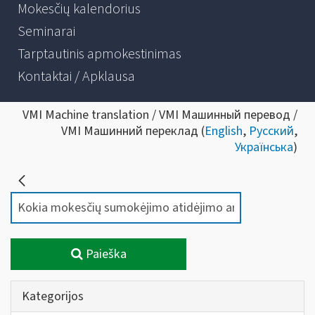
Mokesčių kalendorius
Seminarai
Tarptautinis apmokestinimas
Kontaktai / Apklausa
VMI Machine translation / VMI Машинный перевод /
VMI Машинний переклад (
English
,
Русский
,
Українська
)
Paieška
Kategorijos