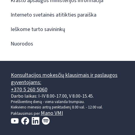
Krašto apsaugos ministerijos informacija
Interneto svetainės atitikties paraiška
Ieškome turto savininkų
Nuorodos
Konsultacijos mokesčių klausimais ir paslaugos
gyventojams:
+370 5 260 5060
Darbo laikas: I-IV 8.00-17.00, V 8.00-15.45.
Prieššventinę dieną - viena valanda trumpiau.
Kiekvieno mėnesio antrą penktadienį 8.00 val. - 12.00 val.
Mano VMI
Paklausimas per