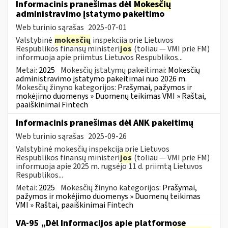
Informacinis pranešimas dėl
Mokesčių
administravimo įstatymo pakeitimo
Web turinio sąrašas
2025-07-01
Valstybinė
mokesčių
inspekcija prie Lietuvos
Respublikos finansų ministeri
jos
(toliau — VMI prie FM)
informuoja apie priimtus Lietuvos Respublikos...
Metai:
2025
Mokesčių įstatymų pakeitimai:
Mokesčių
administravimo įstatymo pakeitimai nuo 2026 m.
Mokesčių žinyno kategorijos:
Prašymai, pažymos ir
mokėjimo duomenys » Duomenų teikimas VMI » Raštai,
paaiškinimai Fintech
Informacinis pranešimas dėl ANK pakeitimų
Web turinio sąrašas
2025-09-26
Valstybinė mokesčių inspekcija prie Lietuvos
Respublikos finansų ministeri
jos
(toliau — VMI prie FM)
informuoja apie 2025 m. rugsėjo 11 d. priimtą Lietuvos
Respublikos...
Metai:
2025
Mokesčių žinyno kategorijos:
Prašymai,
pažymos ir mokėjimo duomenys » Duomenų teikimas
VMI » Raštai, paaiškinimai Fintech
VA-95 „Dėl Informacijos apie platformose