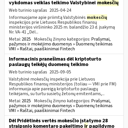
vykdomas veiklas teikimo Valstybinei
mokesčių
Web turinio sąrašas
2025-04-24
Informuojame apie priimtą Valstybinės
mokesčių
inspekcijos prie Lietuvos Respublikos finansų
ministerijos viršininko 2025 m. balandžio 23 d. įsakymą
Nr. VA-41 „Dėl...
Metai:
2025
Mokesčių žinyno kategorijos:
Prašymai,
pažymos ir mokėjimo duomenys » Duomenų teikimas
VMI » Raštai, paaiškinimai Fintech
Informacinis pranešimas dėl kriptoturto
paslaugų teikėjų duomenų teikimo
Web turinio sąrašas
2025-09-05
Valstybinė mokesčių inspekcija prie Lietuvos
Respublikos finansų ministerijos (toliau — VMI prie FM)
informuoja apie pareigą kriptoturto paslaugų
teikėjams, su turtu susietų žetonų emitentams,...
Metai:
2025
Mokesčių žinyno kategorijos:
Prašymai,
pažymos ir mokėjimo duomenys » Duomenų teikimas
VMI » Raštai, paaiškinimai Fintech
Dėl Pridėtinės vertės mokesčio įstatymo 28
straipsnio komentaro pakeitimo
ir
papildymo