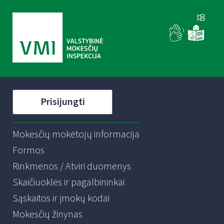
Prisijungti
Mokesčių mokėtojų informacija
Formos
Rinkmenos / Atviri duomenys
Skaičiuoklės ir pagalbininkai
Sąskaitos ir įmokų kodai
Mokesčių žinynas