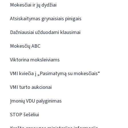
Mokesčiai ir jų dydžiai
Atsiskaitymas grynaisiais pinigais
Dažniausiai užduodami klausimai
Mokesčių ABC
Viktorina moksleiviams
VMI kviečia į „Pasimatymą su mokesčiais“
VMI turto aukcionai
Įmonių VDU palyginimas
STOP šešėliui