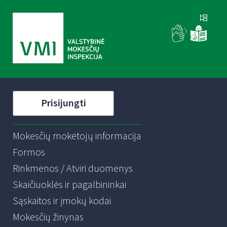
Prisijungti
Mokesčių mokėtojų informacija
Formos
Rinkmenos / Atviri duomenys
Skaičiuoklės ir pagalbininkai
Sąskaitos ir įmokų kodai
Mokesčių žinynas