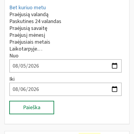
Bet kuriuo metu
Praėjusią valandą
Paskutines 24 valandas
Praėjusią savaitę
Praėjusį mėnesį
Praėjusiais metais
Laikotarpyje…
Nuo
Iki
Paieška