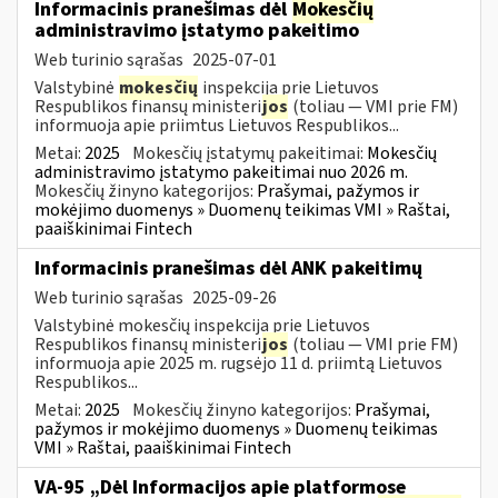
Informacinis pranešimas dėl
Mokesčių
administravimo įstatymo pakeitimo
Web turinio sąrašas
2025-07-01
Valstybinė
mokesčių
inspekcija prie Lietuvos
Respublikos finansų ministeri
jos
(toliau — VMI prie FM)
informuoja apie priimtus Lietuvos Respublikos...
Metai:
2025
Mokesčių įstatymų pakeitimai:
Mokesčių
administravimo įstatymo pakeitimai nuo 2026 m.
Mokesčių žinyno kategorijos:
Prašymai, pažymos ir
mokėjimo duomenys » Duomenų teikimas VMI » Raštai,
paaiškinimai Fintech
Informacinis pranešimas dėl ANK pakeitimų
Web turinio sąrašas
2025-09-26
Valstybinė mokesčių inspekcija prie Lietuvos
Respublikos finansų ministeri
jos
(toliau — VMI prie FM)
informuoja apie 2025 m. rugsėjo 11 d. priimtą Lietuvos
Respublikos...
Metai:
2025
Mokesčių žinyno kategorijos:
Prašymai,
pažymos ir mokėjimo duomenys » Duomenų teikimas
VMI » Raštai, paaiškinimai Fintech
VA-95 „Dėl Informacijos apie platformose