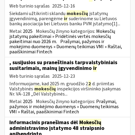
Web turinio sąrašas
2025-12-16
Siekdami užtikrinti sklandų
mokesčių
įstatymų
įgyvendinimą, parengėme
ir
suderinome su Lietuvos
bankų asociacija bei Lietuvos banku PVM įstatymo[1]...
Metai:
2025
Mokesčių žinyno kategorijos:
Mokesčių
įstatymų pakeitimai » Pridėtinės vertės mokesčių
pakeitimai nuo 2026 m.
Prašymai, pažymos ir
mokėjimo duomenys » Duomenų teikimas VMI » Raštai,
paaiškinimai Fintech
, susijusios su praneštinais tarpvalstybiniais
susitarimais, mainų įgyvendinimo
ir
Web turinio sąrašas
2025-12-23
Informuojame, kad 2025 m. gruodžio 2
2
d. priimtas
Valstybinės
mokesčių
inspekcijos viršininko įsakymas
Nr. VA-128 „Dėl Valstybinės...
Metai:
2025
Mokesčių žinyno kategorijos:
Prašymai,
pažymos ir mokėjimo duomenys » Duomenų teikimas
VMI » Raštai, paaiškinimai Fintech
Informacinis pranešimas dėl
Mokesčių
administravimo įstatymo 48 straipsnio
apibendrinto