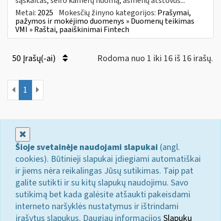
sąskaitas, seifo kamerų nuomą, asmenų atstovus...
Metai:
2025
Mokesčių žinyno kategorijos:
Prašymai,
pažymos ir mokėjimo duomenys » Duomenų teikimas
VMI » Raštai, paaiškinimai Fintech
50 Įrašų(-ai)
Rodoma nuo 1 iki 16 iš 16 irašų.
1
Uždaryti
Šioje svetainėje naudojami slapukai
(angl.
cookies). Būtinieji slapukai įdiegiami automatiškai
ir jiems nėra reikalingas Jūsų sutikimas. Taip pat
galite sutikti ir su kitų slapukų naudojimu. Savo
sutikimą bet kada galėsite atšaukti pakeisdami
interneto naršyklės nustatymus ir ištrindami
įrašytus slapukus. Daugiau informacijos
Slapukų