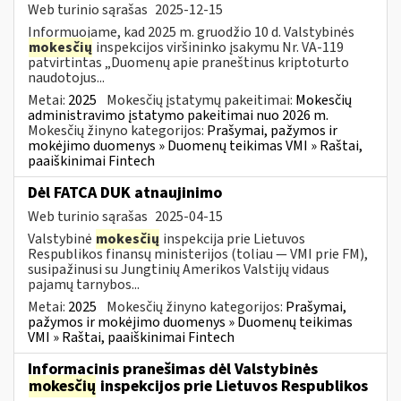
Web turinio sąrašas
2025-12-15
Informuojame, kad 2025 m. gruodžio 10 d. Valstybinės
mokesčių
inspekcijos viršininko įsakymu Nr. VA-119
patvirtintas „Duomenų apie praneštinus kriptoturto
naudotojus...
Metai:
2025
Mokesčių įstatymų pakeitimai:
Mokesčių
administravimo įstatymo pakeitimai nuo 2026 m.
Mokesčių žinyno kategorijos:
Prašymai, pažymos ir
mokėjimo duomenys » Duomenų teikimas VMI » Raštai,
paaiškinimai Fintech
Dėl FATCA DUK atnaujinimo
Web turinio sąrašas
2025-04-15
Valstybinė
mokesčių
inspekcija prie Lietuvos
Respublikos finansų ministerijos (toliau — VMI prie FM),
susipažinusi su Jungtinių Amerikos Valstijų vidaus
pajamų tarnybos...
Metai:
2025
Mokesčių žinyno kategorijos:
Prašymai,
pažymos ir mokėjimo duomenys » Duomenų teikimas
VMI » Raštai, paaiškinimai Fintech
Informacinis pranešimas dėl Valstybinės
mokesčių
inspekcijos prie Lietuvos Respublikos