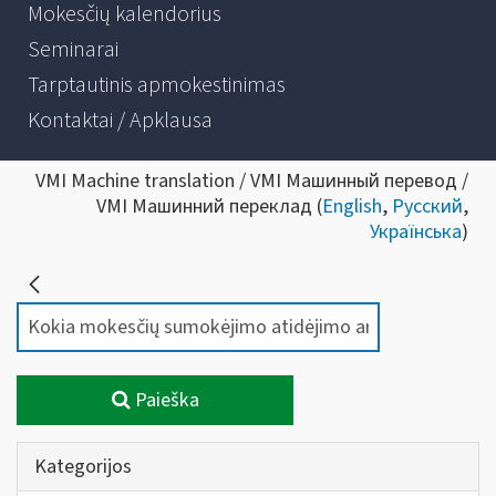
Mokesčių kalendorius
Seminarai
Tarptautinis apmokestinimas
Kontaktai / Apklausa
VMI Machine translation / VMI Машинный перевод /
VMI Машинний переклад (
English
,
Русский
,
Українська
)
Paieška
Kategorijos