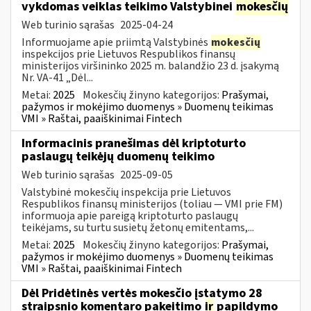
vykdomas veiklas teikimo Valstybinei
mokesčių
Web turinio sąrašas
2025-04-24
Informuojame apie priimtą Valstybinės
mokesčių
inspekcijos prie Lietuvos Respublikos finansų
ministerijos viršininko 2025 m. balandžio 23 d. įsakymą
Nr. VA-41 „Dėl...
Metai:
2025
Mokesčių žinyno kategorijos:
Prašymai,
pažymos ir mokėjimo duomenys » Duomenų teikimas
VMI » Raštai, paaiškinimai Fintech
Informacinis pranešimas dėl kriptoturto
paslaugų teikėjų duomenų teikimo
Web turinio sąrašas
2025-09-05
Valstybinė mokesčių inspekcija prie Lietuvos
Respublikos finansų ministerijos (toliau — VMI prie FM)
informuoja apie pareigą kriptoturto paslaugų
teikėjams, su turtu susietų žetonų emitentams,...
Metai:
2025
Mokesčių žinyno kategorijos:
Prašymai,
pažymos ir mokėjimo duomenys » Duomenų teikimas
VMI » Raštai, paaiškinimai Fintech
Dėl Pridėtinės vertės mokesčio įstatymo 28
straipsnio komentaro pakeitimo
ir
papildymo