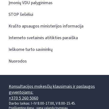
Įmonių VDU palyginimas
STOP šešėliui
Krašto apsaugos ministerijos informacija
Interneto svetainės atitikties paraiška
Ieškome turto savininkų
Nuorodos
Konsultacijos mokesčių klausimais ir paslaugos
gyventojams:
+370 5 260 5060
Darbo laikas: I-IV 8.00-17.00, V 8.00-15.45.
Prieššventinę dieną - viena valanda trumpiau.