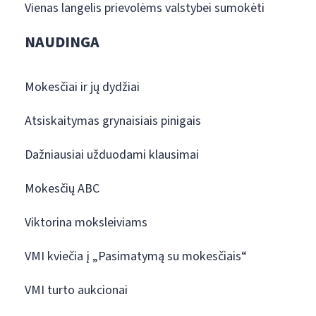
Vienas langelis prievolėms valstybei sumokėti
NAUDINGA
Mokesčiai ir jų dydžiai
Atsiskaitymas grynaisiais pinigais
Dažniausiai užduodami klausimai
Mokesčių ABC
Viktorina moksleiviams
VMI kviečia į „Pasimatymą su mokesčiais“
VMI turto aukcionai