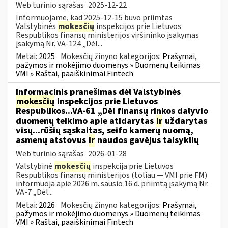
Web turinio sąrašas
2025-12-22
Informuojame, kad 2025-12-15 buvo priimtas
Valstybinės
mokesčių
inspekcijos prie Lietuvos
Respublikos finansų ministerijos viršininko įsakymas
įsakymą Nr. VA-124 „Dėl...
Metai:
2025
Mokesčių žinyno kategorijos:
Prašymai,
pažymos ir mokėjimo duomenys » Duomenų teikimas
VMI » Raštai, paaiškinimai Fintech
Informacinis pranešimas dėl Valstybinės
mokesčių
inspekcijos prie Lietuvos
Respublikos...VA-61 „Dėl finansų rinkos dalyvio
duomenų teikimo apie atidarytas
ir
uždarytas
visų...rūšių sąskaitas, seifo kamerų nuomą,
asmenų atstovus
ir
naudos gavėjus taisyklių
Web turinio sąrašas
2026-01-28
Valstybinė
mokesčių
inspekcija prie Lietuvos
Respublikos finansų ministerijos (toliau — VMI prie FM)
informuoja apie 2026 m. sausio 16 d. priimtą įsakymą Nr.
VA-7 „Dėl...
Metai:
2026
Mokesčių žinyno kategorijos:
Prašymai,
pažymos ir mokėjimo duomenys » Duomenų teikimas
VMI » Raštai, paaiškinimai Fintech