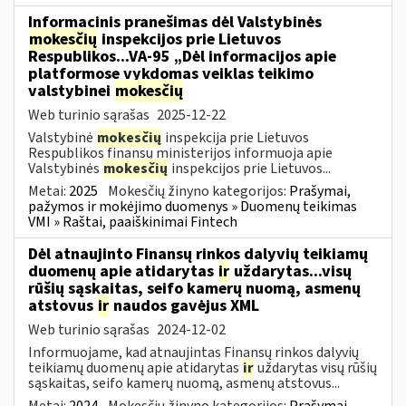
Informacinis pranešimas dėl Valstybinės
mokesčių
inspekcijos prie Lietuvos
Respublikos...VA-95 „Dėl informacijos apie
platformose vykdomas veiklas teikimo
valstybinei
mokesčių
Web turinio sąrašas
2025-12-22
Valstybinė
mokesčių
inspekcija prie Lietuvos
Respublikos finansų ministerijos informuoja apie
Valstybinės
mokesčių
inspekcijos prie Lietuvos...
Metai:
2025
Mokesčių žinyno kategorijos:
Prašymai,
pažymos ir mokėjimo duomenys » Duomenų teikimas
VMI » Raštai, paaiškinimai Fintech
Dėl atnaujinto Finansų rinkos dalyvių teikiamų
duomenų apie atidarytas
ir
uždarytas...visų
rūšių sąskaitas, seifo kamerų nuomą, asmenų
atstovus
ir
naudos gavėjus XML
Web turinio sąrašas
2024-12-02
Informuojame, kad atnaujintas Finansų rinkos dalyvių
teikiamų duomenų apie atidarytas
ir
uždarytas visų rūšių
sąskaitas, seifo kamerų nuomą, asmenų atstovus...
Metai:
2024
Mokesčių žinyno kategorijos:
Prašymai,