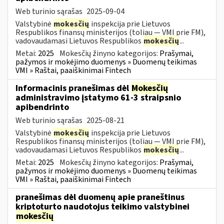
Web turinio sąrašas
2025-09-04
Valstybinė
mokesčių
inspekcija prie Lietuvos
Respublikos finansų ministerijos (toliau — VMI prie FM),
vadovaudamasi Lietuvos Respublikos
mokesčių
...
Metai:
2025
Mokesčių žinyno kategorijos:
Prašymai,
pažymos ir mokėjimo duomenys » Duomenų teikimas
VMI » Raštai, paaiškinimai Fintech
Informacinis pranešimas dėl
Mokesčių
administravimo įstatymo 61-3 straipsnio
apibendrinto
Web turinio sąrašas
2025-08-21
Valstybinė
mokesčių
inspekcija prie Lietuvos
Respublikos finansų ministerijos (toliau — VMI prie FM),
vadovaudamasi Lietuvos Respublikos
mokesčių
...
Metai:
2025
Mokesčių žinyno kategorijos:
Prašymai,
pažymos ir mokėjimo duomenys » Duomenų teikimas
VMI » Raštai, paaiškinimai Fintech
pranešimas dėl duomenų apie praneštinus
kriptoturto naudotojus teikimo valstybinei
mokesčių