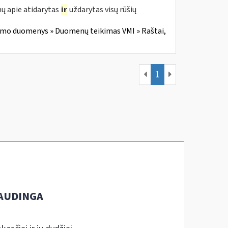
ų apie atidarytas
ir
uždarytas visų rūšių
imo duomenys » Duomenų teikimas VMI » Raštai,
1
AUDINGA