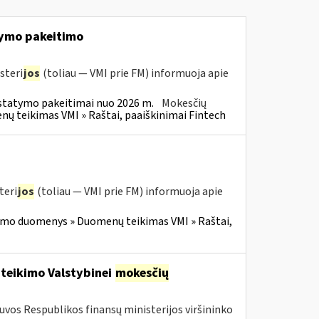
ymo pakeitimo
steri
jos
(toliau — VMI prie FM) informuoja apie
statymo pakeitimai nuo 2026 m.
Mokesčių
 teikimas VMI » Raštai, paaiškinimai Fintech
teri
jos
(toliau — VMI prie FM) informuoja apie
imo duomenys » Duomenų teikimas VMI » Raštai,
 teikimo Valstybinei
mokesčių
tuvos Respublikos finansų ministerijos viršininko