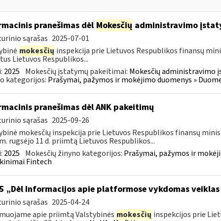
rmacinis pranešimas dėl
Mokesčių
administravimo įstat
urinio sąrašas
2025-07-01
ybinė
mokesčių
inspekcija prie Lietuvos Respublikos finansų mini
tus Lietuvos Respublikos...
:
2025
Mokesčių įstatymų pakeitimai:
Mokesčių administravimo į
o kategorijos:
Prašymai, pažymos ir mokėjimo duomenys » Duomenų
rmacinis pranešimas dėl ANK pakeitimų
urinio sąrašas
2025-09-26
ybinė mokesčių inspekcija prie Lietuvos Respublikos finansų minis
m. rugsėjo 11 d. priimtą Lietuvos Respublikos...
:
2025
Mokesčių žinyno kategorijos:
Prašymai, pažymos ir mokėj
kinimai Fintech
5 „Dėl Informacijos apie platformose vykdomas veiklas
urinio sąrašas
2025-04-24
muojame apie priimtą Valstybinės
mokesčių
inspekcijos prie Lie