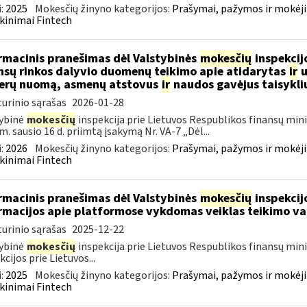
:
2025
Mokesčių žinyno kategorijos:
Prašymai, pažymos ir mokėj
kinimai Fintech
rmacinis pranešimas dėl Valstybinės
mokesčių
inspekcijo
nsų rinkos dalyvio duomenų teikimo apie atidarytas
ir
u
erų nuomą, asmenų atstovus
ir
naudos gavėjus taisykli
urinio sąrašas
2026-01-28
ybinė
mokesčių
inspekcija prie Lietuvos Respublikos finansų mini
m. sausio 16 d. priimtą įsakymą Nr. VA-7 „Dėl...
:
2026
Mokesčių žinyno kategorijos:
Prašymai, pažymos ir mokėj
kinimai Fintech
rmacinis pranešimas dėl Valstybinės
mokesčių
inspekcijo
rmacijos apie platformose vykdomas veiklas teikimo va
urinio sąrašas
2025-12-22
ybinė
mokesčių
inspekcija prie Lietuvos Respublikos finansų min
kcijos prie Lietuvos...
:
2025
Mokesčių žinyno kategorijos:
Prašymai, pažymos ir mokėj
kinimai Fintech