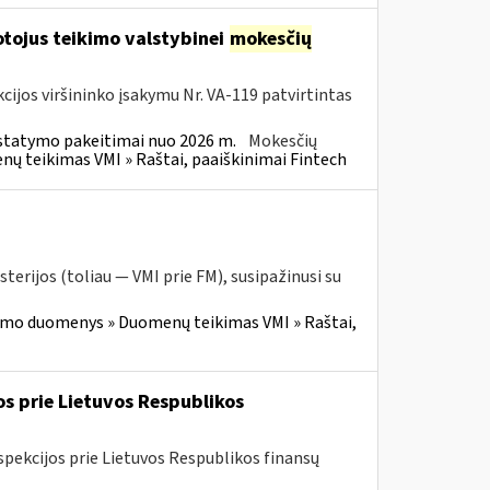
tojus teikimo valstybinei
mokesčių
cijos viršininko įsakymu Nr. VA-119 patvirtintas
statymo pakeitimai nuo 2026 m.
Mokesčių
 teikimas VMI » Raštai, paaiškinimai Fintech
terijos (toliau — VMI prie FM), susipažinusi su
imo duomenys » Duomenų teikimas VMI » Raštai,
os prie Lietuvos Respublikos
spekcijos prie Lietuvos Respublikos finansų