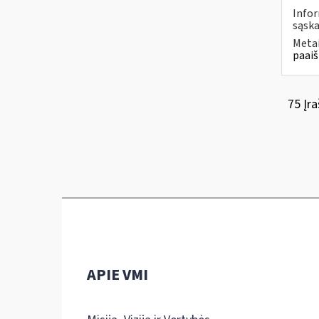
Infor
sąska
Metai
paaiš
75 Įra
APIE VMI