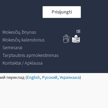
Prisijungti
Mokesčių žinynas
Mokesčių kalendorius
Seminarai
Tarptautinis apmokestinimas
Kontaktai / Apklausa
ний переклад (
English
,
Русский
,
Українська
)