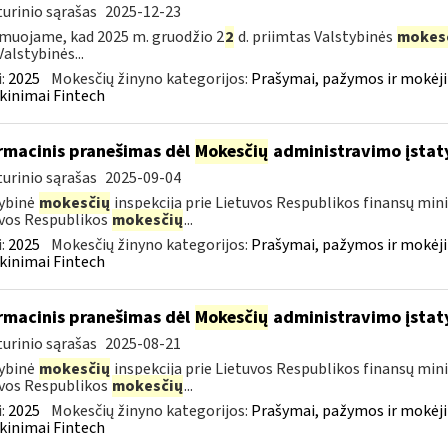
urinio sąrašas
2025-12-23
muojame, kad 2025 m. gruodžio 2
2
d. priimtas Valstybinės
mokes
Valstybinės...
:
2025
Mokesčių žinyno kategorijos:
Prašymai, pažymos ir mokėj
kinimai Fintech
rmacinis pranešimas dėl
Mokesčių
administravimo įstat
urinio sąrašas
2025-09-04
ybinė
mokesčių
inspekcija prie Lietuvos Respublikos finansų mini
vos Respublikos
mokesčių
...
:
2025
Mokesčių žinyno kategorijos:
Prašymai, pažymos ir mokėj
kinimai Fintech
rmacinis pranešimas dėl
Mokesčių
administravimo įstat
urinio sąrašas
2025-08-21
ybinė
mokesčių
inspekcija prie Lietuvos Respublikos finansų mini
vos Respublikos
mokesčių
...
:
2025
Mokesčių žinyno kategorijos:
Prašymai, pažymos ir mokėj
kinimai Fintech