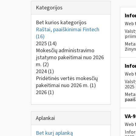
Kategorijos
Info
Bet kurios kategorijos
Web t
Raštai, paaiškinimai Fintech
Valst
(16)
priim
2025
(14)
Metai
žinyn
Mokesčių administravimo
įstatymo pakeitimai nuo 2026
m.
(2)
Info
2024
(1)
Web t
Pridėtinės vertės mokesčių
Valst
pakeitimai nuo 2026 m.
(1)
2025 
2026
(1)
Metai
paaiš
VA-9
Aplankai
Web t
Infor
Bet kurį aplanką