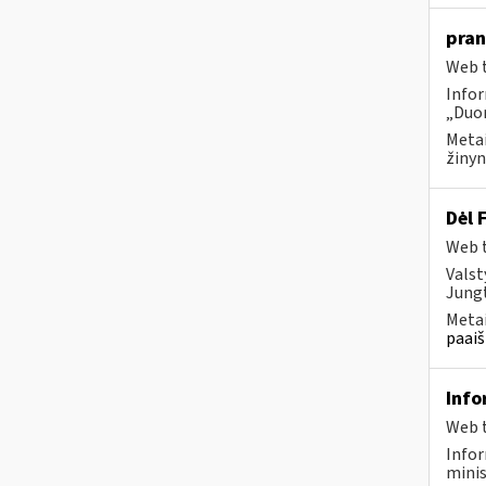
pran
Web t
Infor
„Duom
Metai
žinyn
Dėl 
Web t
Valst
Jungt
Metai
paaiš
Info
Web t
Infor
minis