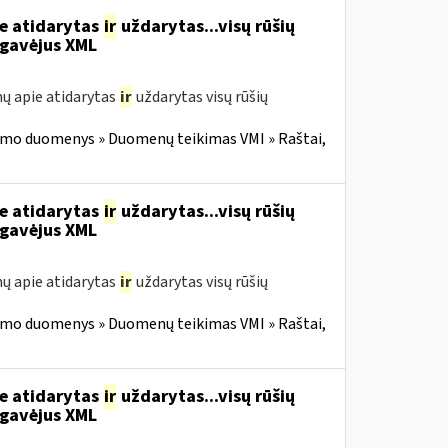
ie atidarytas
ir
uždarytas...visų rūšių
gavėjus XML
ų apie atidarytas
ir
uždarytas visų rūšių
imo duomenys » Duomenų teikimas VMI » Raštai,
ie atidarytas
ir
uždarytas...visų rūšių
gavėjus XML
ų apie atidarytas
ir
uždarytas visų rūšių
imo duomenys » Duomenų teikimas VMI » Raštai,
ie atidarytas
ir
uždarytas...visų rūšių
gavėjus XML