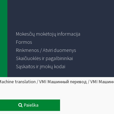
Mokesčių mokėtojų informacija
Formos
Rinkmenos / Atviri duomenys
Skaičiuoklės ir pagalbininkai
Sąskaitos ir įmokų kodai
Machine translation / VMI Машинный перевод / VMI Машин
Paieška