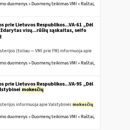
imo duomenys » Duomenų teikimas VMI » Raštai,
s prie Lietuvos Respublikos...VA-61 „Dėl
ždarytas visų...rūšių sąskaitas, seifo
ų
sterijos (toliau — VMI prie FM) informuoja apie
imo duomenys » Duomenų teikimas VMI » Raštai,
s prie Lietuvos Respublikos...VA-95 „Dėl
lstybinei
mokesčių
isterijos informuoja apie Valstybinės
mokesčių
imo duomenys » Duomenų teikimas VMI » Raštai,