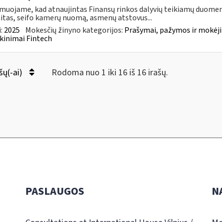
muojame, kad atnaujintas Finansų rinkos dalyvių teikiamų duomen
itas, seifo kamerų nuomą, asmenų atstovus...
:
2025
Mokesčių žinyno kategorijos:
Prašymai, pažymos ir mokėj
kinimai Fintech
šų(-ai)
Rodoma nuo 1 iki 16 iš 16 irašų.
PASLAUGOS
N