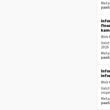
Metai
paaiš
Info
fina
kam
Web t
Valst
2026 
Metai
paaiš
Info
info
Web t
Valst
inspe
Metai
paaiš