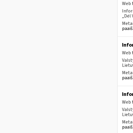
Web t
Infor
„Dėl 
Metai
paaiš
Info
Web t
Valst
Lietu
Metai
paaiš
Info
Web t
Valst
Lietu
Metai
paaiš