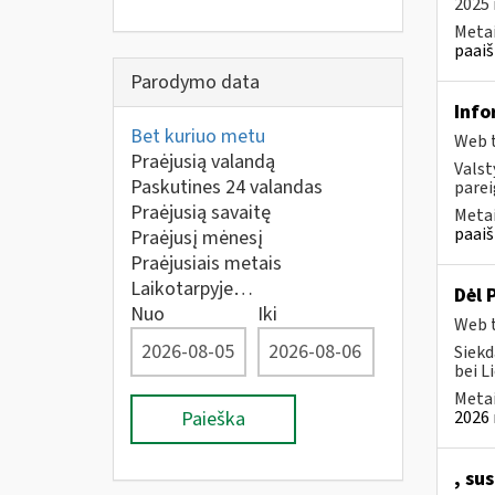
2025 
Metai
paaiš
Parodymo data
Info
Bet kuriuo metu
Web t
Praėjusią valandą
Valst
Paskutines 24 valandas
parei
Praėjusią savaitę
Metai
paaiš
Praėjusį mėnesį
Praėjusiais metais
Laikotarpyje…
Dėl 
Nuo
Iki
Web t
Siekd
bei L
Metai
Paieška
2026 
, su