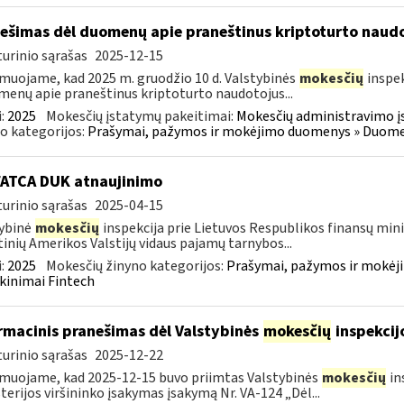
ešimas dėl duomenų apie praneštinus kriptoturto naudo
urinio sąrašas
2025-12-15
muojame, kad 2025 m. gruodžio 10 d. Valstybinės
mokesčių
inspek
enų apie praneštinus kriptoturto naudotojus...
:
2025
Mokesčių įstatymų pakeitimai:
Mokesčių administravimo į
o kategorijos:
Prašymai, pažymos ir mokėjimo duomenys » Duomenų
FATCA DUK atnaujinimo
urinio sąrašas
2025-04-15
ybinė
mokesčių
inspekcija prie Lietuvos Respublikos finansų minis
inių Amerikos Valstijų vidaus pajamų tarnybos...
:
2025
Mokesčių žinyno kategorijos:
Prašymai, pažymos ir mokėj
kinimai Fintech
rmacinis pranešimas dėl Valstybinės
mokesčių
inspekcij
urinio sąrašas
2025-12-22
muojame, kad 2025-12-15 buvo priimtas Valstybinės
mokesčių
in
terijos viršininko įsakymas įsakymą Nr. VA-124 „Dėl...