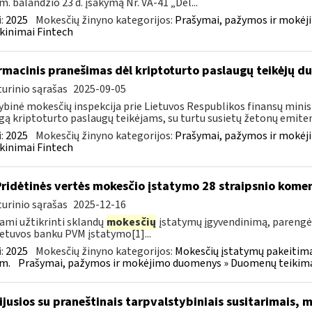
m. balandžio 23 d. įsakymą Nr. VA-41 „Dėl...
:
2025
Mokesčių žinyno kategorijos:
Prašymai, pažymos ir mokėj
kinimai Fintech
rmacinis pranešimas dėl kriptoturto paslaugų teikėjų 
urinio sąrašas
2025-09-05
ybinė mokesčių inspekcija prie Lietuvos Respublikos finansų minist
gą kriptoturto paslaugų teikėjams, su turtu susietų žetonų emiten
:
2025
Mokesčių žinyno kategorijos:
Prašymai, pažymos ir mokėj
kinimai Fintech
Pridėtinės vertės mokesčio įstatymo 28 straipsnio kom
urinio sąrašas
2025-12-16
ami užtikrinti sklandų
mokesčių
įstatymų įgyvendinimą, paren
ietuvos banku PVM įstatymo[1]...
:
2025
Mokesčių žinyno kategorijos:
Mokesčių įstatymų pakeitima
m.
Prašymai, pažymos ir mokėjimo duomenys » Duomenų teikimas 
sijusios su praneštinais tarpvalstybiniais susitarimais,