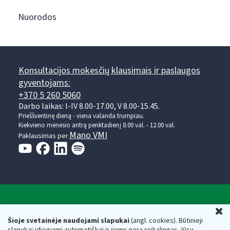
Nuorodos
Konsultacijos mokesčių klausimais ir paslaugos
gyventojams:
+370 5 260 5060
Darbo laikas: I-IV 8.00-17.00, V 8.00-15.45.
Prieššventinę dieną - viena valanda trumpiau.
Kiekvieno mėnesio antrą penktadienį 8.00 val. - 12.00 val.
Mano VMI
Paklausimas per
Valstybinė mokesčių inspekcija prie Lietuvos
U
Respublikos finansų ministerijos
Šioje svetainėje naudojami slapukai
(angl. cookies). Būtinieji
slapukai įdiegiami automatiškai ir jiems nėra reikalingas Jūsų