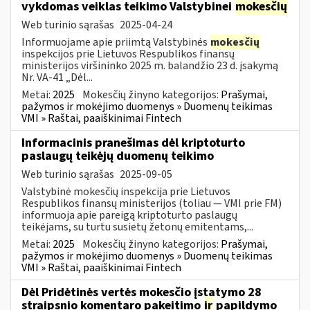
vykdomas veiklas teikimo Valstybinei
mokesčių
Web turinio sąrašas
2025-04-24
Informuojame apie priimtą Valstybinės
mokesčių
inspekcijos prie Lietuvos Respublikos finansų
ministerijos viršininko 2025 m. balandžio 23 d. įsakymą
Nr. VA-41 „Dėl...
Metai:
2025
Mokesčių žinyno kategorijos:
Prašymai,
pažymos ir mokėjimo duomenys » Duomenų teikimas
VMI » Raštai, paaiškinimai Fintech
Informacinis pranešimas dėl kriptoturto
paslaugų teikėjų duomenų teikimo
Web turinio sąrašas
2025-09-05
Valstybinė mokesčių inspekcija prie Lietuvos
Respublikos finansų ministerijos (toliau — VMI prie FM)
informuoja apie pareigą kriptoturto paslaugų
teikėjams, su turtu susietų žetonų emitentams,...
Metai:
2025
Mokesčių žinyno kategorijos:
Prašymai,
pažymos ir mokėjimo duomenys » Duomenų teikimas
VMI » Raštai, paaiškinimai Fintech
Dėl Pridėtinės vertės mokesčio įstatymo 28
straipsnio komentaro pakeitimo
ir
papildymo