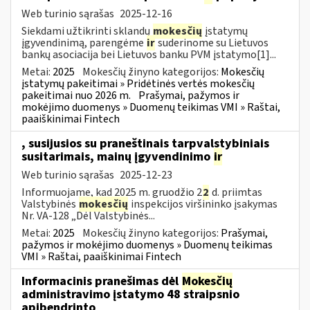
Web turinio sąrašas
2025-12-16
Siekdami užtikrinti sklandų
mokesčių
įstatymų
įgyvendinimą, parengėme
ir
suderinome su Lietuvos
bankų asociacija bei Lietuvos banku PVM įstatymo[1]...
Metai:
2025
Mokesčių žinyno kategorijos:
Mokesčių
įstatymų pakeitimai » Pridėtinės vertės mokesčių
pakeitimai nuo 2026 m.
Prašymai, pažymos ir
mokėjimo duomenys » Duomenų teikimas VMI » Raštai,
paaiškinimai Fintech
, susijusios su praneštinais tarpvalstybiniais
susitarimais, mainų įgyvendinimo
ir
Web turinio sąrašas
2025-12-23
Informuojame, kad 2025 m. gruodžio 2
2
d. priimtas
Valstybinės
mokesčių
inspekcijos viršininko įsakymas
Nr. VA-128 „Dėl Valstybinės...
Metai:
2025
Mokesčių žinyno kategorijos:
Prašymai,
pažymos ir mokėjimo duomenys » Duomenų teikimas
VMI » Raštai, paaiškinimai Fintech
Informacinis pranešimas dėl
Mokesčių
administravimo įstatymo 48 straipsnio
apibendrinto