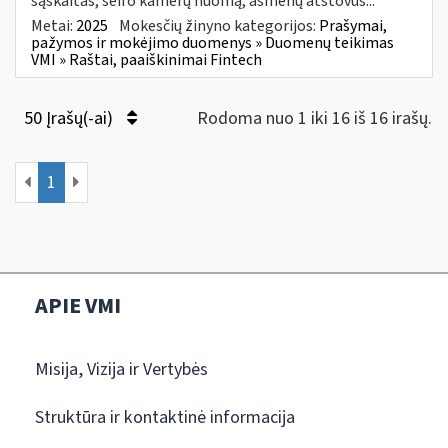
sąskaitas, seifo kamerų nuomą, asmenų atstovus...
Metai:
2025
Mokesčių žinyno kategorijos:
Prašymai,
pažymos ir mokėjimo duomenys » Duomenų teikimas
VMI » Raštai, paaiškinimai Fintech
50 Įrašų(-ai)
Rodoma nuo 1 iki 16 iš 16 irašų.
1
APIE VMI
Misija, Vizija ir Vertybės
Struktūra ir kontaktinė informacija