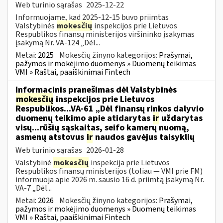
Web turinio sąrašas
2025-12-22
Informuojame, kad 2025-12-15 buvo priimtas
Valstybinės
mokesčių
inspekcijos prie Lietuvos
Respublikos finansų ministerijos viršininko įsakymas
įsakymą Nr. VA-124 „Dėl...
Metai:
2025
Mokesčių žinyno kategorijos:
Prašymai,
pažymos ir mokėjimo duomenys » Duomenų teikimas
VMI » Raštai, paaiškinimai Fintech
Informacinis pranešimas dėl Valstybinės
mokesčių
inspekcijos prie Lietuvos
Respublikos...VA-61 „Dėl finansų rinkos dalyvio
duomenų teikimo apie atidarytas
ir
uždarytas
visų...rūšių sąskaitas, seifo kamerų nuomą,
asmenų atstovus
ir
naudos gavėjus taisyklių
Web turinio sąrašas
2026-01-28
Valstybinė
mokesčių
inspekcija prie Lietuvos
Respublikos finansų ministerijos (toliau — VMI prie FM)
informuoja apie 2026 m. sausio 16 d. priimtą įsakymą Nr.
VA-7 „Dėl...
Metai:
2026
Mokesčių žinyno kategorijos:
Prašymai,
pažymos ir mokėjimo duomenys » Duomenų teikimas
VMI » Raštai, paaiškinimai Fintech