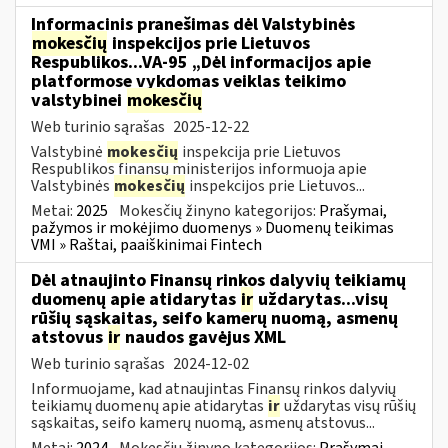
Informacinis pranešimas dėl Valstybinės
mokesčių
inspekcijos prie Lietuvos
Respublikos...VA-95 „Dėl informacijos apie
platformose vykdomas veiklas teikimo
valstybinei
mokesčių
Web turinio sąrašas
2025-12-22
Valstybinė
mokesčių
inspekcija prie Lietuvos
Respublikos finansų ministerijos informuoja apie
Valstybinės
mokesčių
inspekcijos prie Lietuvos...
Metai:
2025
Mokesčių žinyno kategorijos:
Prašymai,
pažymos ir mokėjimo duomenys » Duomenų teikimas
VMI » Raštai, paaiškinimai Fintech
Dėl atnaujinto Finansų rinkos dalyvių teikiamų
duomenų apie atidarytas
ir
uždarytas...visų
rūšių sąskaitas, seifo kamerų nuomą, asmenų
atstovus
ir
naudos gavėjus XML
Web turinio sąrašas
2024-12-02
Informuojame, kad atnaujintas Finansų rinkos dalyvių
teikiamų duomenų apie atidarytas
ir
uždarytas visų rūšių
sąskaitas, seifo kamerų nuomą, asmenų atstovus...
Metai:
2024
Mokesčių žinyno kategorijos:
Prašymai,