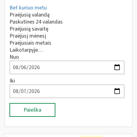
Bet kuriuo metu
Praėjusią valandą
Paskutines 24 valandas
Praėjusią savaitę
Praėjusį mėnesį
Praėjusiais metais
Laikotarpyje…
Nuo
Iki
Paieška