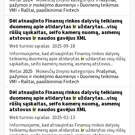
pažymos ir mokėjimo duomenys » Duomenų teikimas
VMI » Raštai, paaiškinimai Fintech
Dėl atnaujinto Finansų rinkos dalyvių teikiamų
duomenų apie atidarytas
ir
uždarytas...visų
rūšių sąskaitas, seifo kamerų nuomą, asmenų
atstovus
ir
naudos gavėjus XML
Web turinio sąrašas
2025-09-18
Informuojame, kad atnaujintas Finansų rinkos dalyvių
teikiamų duomenų apie atidarytas
ir
uždarytas visų rūšių
sąskaitas, seifo kamerų nuomą, asmenų atstovus...
Metai:
2025
Mokesčių žinyno kategorijos:
Prašymai,
pažymos ir mokėjimo duomenys » Duomenų teikimas
VMI » Raštai, paaiškinimai Fintech
Dėl atnaujinto Finansų rinkos dalyvių teikiamų
duomenų apie atidarytas
ir
uždarytas...visų
rūšių sąskaitas, seifo kamerų nuomą, asmenų
atstovus
ir
naudos gavėjus XML
Web turinio sąrašas
2025-02-13
Informuojame, kad atnaujintas Finansų rinkos dalyvių
teikiamų duomenų apie atidarytas
ir
uždarytas visų rūšių