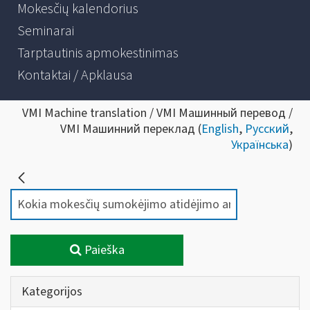
Mokesčių kalendorius
Seminarai
Tarptautinis apmokestinimas
Kontaktai / Apklausa
VMI Machine translation / VMI Машинный перевод /
VMI Машинний переклад (
English
,
Русский
,
Українська
)
Paieška
Kategorijos