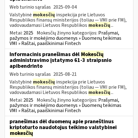
Web turinio sąrašas
2025-09-04
Valstybinė
mokesčių
inspekcija prie Lietuvos
Respublikos finansų ministerijos (toliau — VMI prie FM),
vadovaudamasi Lietuvos Respublikos
mokesčių
...
Metai:
2025
Mokesčių žinyno kategorijos:
Prašymai,
pažymos ir mokėjimo duomenys » Duomenų teikimas
VMI » Raštai, paaiškinimai Fintech
Informacinis pranešimas dėl
Mokesčių
administravimo įstatymo 61-3 straipsnio
apibendrinto
Web turinio sąrašas
2025-08-21
Valstybinė
mokesčių
inspekcija prie Lietuvos
Respublikos finansų ministerijos (toliau — VMI prie FM),
vadovaudamasi Lietuvos Respublikos
mokesčių
...
Metai:
2025
Mokesčių žinyno kategorijos:
Prašymai,
pažymos ir mokėjimo duomenys » Duomenų teikimas
VMI » Raštai, paaiškinimai Fintech
pranešimas dėl duomenų apie praneštinus
kriptoturto naudotojus teikimo valstybinei
mokesčių