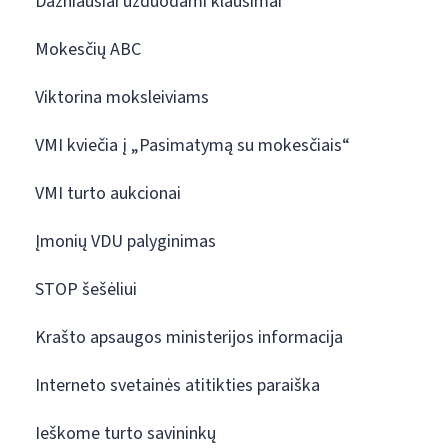
Dažniausiai užduodami klausimai
Mokesčių ABC
Viktorina moksleiviams
VMI kviečia į „Pasimatymą su mokesčiais“
VMI turto aukcionai
Įmonių VDU palyginimas
STOP šešėliui
Krašto apsaugos ministerijos informacija
Interneto svetainės atitikties paraiška
Ieškome turto savininkų