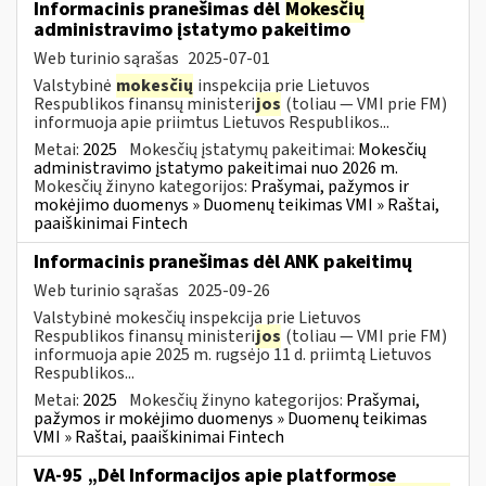
Informacinis pranešimas dėl
Mokesčių
administravimo įstatymo pakeitimo
Web turinio sąrašas
2025-07-01
Valstybinė
mokesčių
inspekcija prie Lietuvos
Respublikos finansų ministeri
jos
(toliau — VMI prie FM)
informuoja apie priimtus Lietuvos Respublikos...
Metai:
2025
Mokesčių įstatymų pakeitimai:
Mokesčių
administravimo įstatymo pakeitimai nuo 2026 m.
Mokesčių žinyno kategorijos:
Prašymai, pažymos ir
mokėjimo duomenys » Duomenų teikimas VMI » Raštai,
paaiškinimai Fintech
Informacinis pranešimas dėl ANK pakeitimų
Web turinio sąrašas
2025-09-26
Valstybinė mokesčių inspekcija prie Lietuvos
Respublikos finansų ministeri
jos
(toliau — VMI prie FM)
informuoja apie 2025 m. rugsėjo 11 d. priimtą Lietuvos
Respublikos...
Metai:
2025
Mokesčių žinyno kategorijos:
Prašymai,
pažymos ir mokėjimo duomenys » Duomenų teikimas
VMI » Raštai, paaiškinimai Fintech
VA-95 „Dėl Informacijos apie platformose