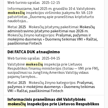
Web turinio sąrašas
2025-12-15
Informuojame, kad 2025 m. gruodžio 10 d. Valstybinės
mokesčių
inspekcijos viršininko įsakymu Nr. VA-119
patvirtintas „Duomenų apie praneštinus kriptoturto
naudotojus...
Metai:
2025
Mokesčių įstatymų pakeitimai:
Mokesčių
administravimo įstatymo pakeitimai nuo 2026 m.
Mokesčių žinyno kategorijos:
Prašymai, pažymos ir
mokėjimo duomenys » Duomenų teikimas VMI » Raštai,
paaiškinimai Fintech
Dėl FATCA DUK atnaujinimo
Web turinio sąrašas
2025-04-15
Valstybinė
mokesčių
inspekcija prie Lietuvos
Respublikos finansų ministerijos (toliau — VMI prie FM),
susipažinusi su Jungtinių Amerikos Valstijų vidaus
pajamų tarnybos...
Metai:
2025
Mokesčių žinyno kategorijos:
Prašymai,
pažymos ir mokėjimo duomenys » Duomenų teikimas
VMI » Raštai, paaiškinimai Fintech
Informacinis pranešimas dėl Valstybinės
mokesčių
inspekcijos prie Lietuvos Respublikos