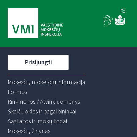
Prisijungti
Mokesčių mokėtojų informacija
Formos
Rinkmenos / Atviri duomenys
Skaičiuoklės ir pagalbininkai
Sąskaitos ir įmokų kodai
Mokesčių žinynas