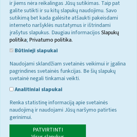
ir jiems nėra reikalingas Jūsų sutikimas. Taip pat
galite sutikti ir su kitų slapukų naudojimu. Savo
sutikimą bet kada galėsite atšaukti pakeisdami
interneto naršyklės nustatymus ir ištrindami
įrašytus slapukus. Daugiau informacijos
Slapukų
politika
;
Privatumo politika.
Būtinieji slapukai
Naudojami sklandžiam svetainės veikimui ir įgalina
pagrindines svetainės funkcijas. Be šių slapukų
svetainė negali tinkamai veikti.
Analitiniai slapukai
Renka statistinę informaciją apie svetainės
naudojimą ir naudojami Jūsų naršymo patirties
gerinimui.
PATVIRTINTI
Visus slapukus