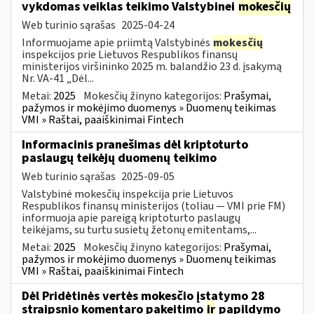
vykdomas veiklas teikimo Valstybinei
mokesčių
Web turinio sąrašas
2025-04-24
Informuojame apie priimtą Valstybinės
mokesčių
inspekcijos prie Lietuvos Respublikos finansų
ministerijos viršininko 2025 m. balandžio 23 d. įsakymą
Nr. VA-41 „Dėl...
Metai:
2025
Mokesčių žinyno kategorijos:
Prašymai,
pažymos ir mokėjimo duomenys » Duomenų teikimas
VMI » Raštai, paaiškinimai Fintech
Informacinis pranešimas dėl kriptoturto
paslaugų teikėjų duomenų teikimo
Web turinio sąrašas
2025-09-05
Valstybinė mokesčių inspekcija prie Lietuvos
Respublikos finansų ministerijos (toliau — VMI prie FM)
informuoja apie pareigą kriptoturto paslaugų
teikėjams, su turtu susietų žetonų emitentams,...
Metai:
2025
Mokesčių žinyno kategorijos:
Prašymai,
pažymos ir mokėjimo duomenys » Duomenų teikimas
VMI » Raštai, paaiškinimai Fintech
Dėl Pridėtinės vertės mokesčio įstatymo 28
straipsnio komentaro pakeitimo
ir
papildymo