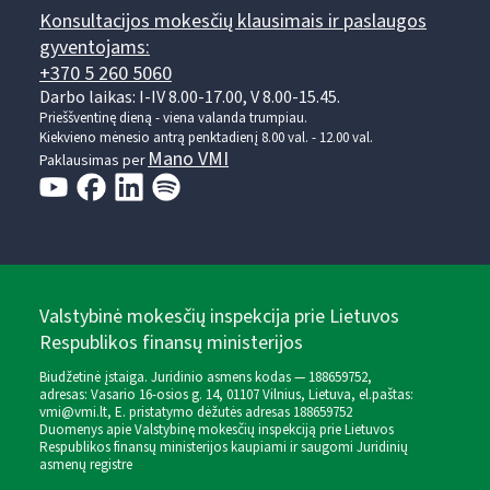
Konsultacijos mokesčių klausimais ir paslaugos
gyventojams:
+370 5 260 5060
Darbo laikas: I-IV 8.00-17.00, V 8.00-15.45.
Prieššventinę dieną - viena valanda trumpiau.
Kiekvieno mėnesio antrą penktadienį 8.00 val. - 12.00 val.
Mano VMI
Paklausimas per
Valstybinė mokesčių inspekcija prie Lietuvos
Respublikos finansų ministerijos
Biudžetinė įstaiga. Juridinio asmens kodas — 188659752,
adresas: Vasario 16-osios g. 14, 01107 Vilnius, Lietuva, el.paštas:
vmi@vmi.lt
, E. pristatymo dėžutės adresas 188659752
Duomenys apie Valstybinę mokesčių inspekciją prie Lietuvos
Respublikos finansų ministerijos kaupiami ir saugomi Juridinių
asmenų registre