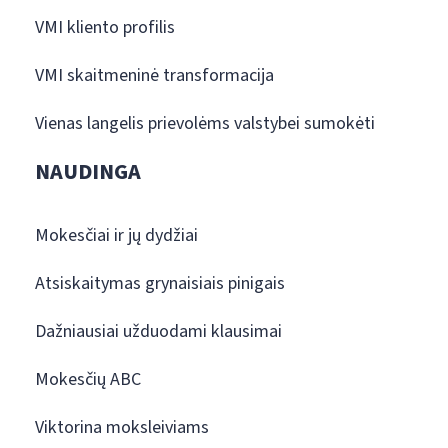
VMI kliento profilis
VMI skaitmeninė transformacija
Vienas langelis prievolėms valstybei sumokėti
NAUDINGA
Mokesčiai ir jų dydžiai
Atsiskaitymas grynaisiais pinigais
Dažniausiai užduodami klausimai
Mokesčių ABC
Viktorina moksleiviams