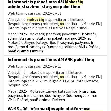
Informacinis pranešimas dėl
Mokesčių
administravimo įstatymo pakeitimo
Web turinio sąrašas
2025-07-01
Valstybinė
mokesčių
inspekcija prie Lietuvos
Respublikos finansų ministeri
jos
(toliau — VMI prie FM)
informuoja apie priimtus Lietuvos Respublikos...
Metai:
2025
Mokesčių įstatymų pakeitimai:
Mokesčių
administravimo įstatymo pakeitimai nuo 2026 m.
Mokesčių žinyno kategorijos:
Prašymai, pažymos ir
mokėjimo duomenys » Duomenų teikimas VMI » Raštai,
paaiškinimai Fintech
Informacinis pranešimas dėl ANK pakeitimų
Web turinio sąrašas
2025-09-26
Valstybinė mokesčių inspekcija prie Lietuvos
Respublikos finansų ministeri
jos
(toliau — VMI prie FM)
informuoja apie 2025 m. rugsėjo 11 d. priimtą Lietuvos
Respublikos...
Metai:
2025
Mokesčių žinyno kategorijos:
Prašymai,
pažymos ir mokėjimo duomenys » Duomenų teikimas
VMI » Raštai, paaiškinimai Fintech
VA-95 „Dėl Informacijos apie platformose