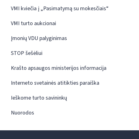
VMI kviečia į „Pasimatymą su mokesčiais“
VMI turto aukcionai
Įmonių VDU palyginimas
STOP šešėliui
Krašto apsaugos ministerijos informacija
Interneto svetainės atitikties paraiška
Ieškome turto savininkų
Nuorodos