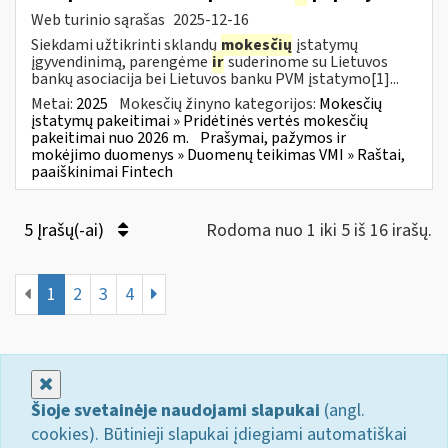
Web turinio sąrašas
2025-12-16
Siekdami užtikrinti sklandų
mokesčių
įstatymų
įgyvendinimą, parengėme
ir
suderinome su Lietuvos
bankų asociacija bei Lietuvos banku PVM įstatymo[1]...
Metai:
2025
Mokesčių žinyno kategorijos:
Mokesčių
įstatymų pakeitimai » Pridėtinės vertės mokesčių
pakeitimai nuo 2026 m.
Prašymai, pažymos ir
mokėjimo duomenys » Duomenų teikimas VMI » Raštai,
paaiškinimai Fintech
5 Įrašų(-ai)
Rodoma nuo 1 iki 5 iš 16 irašų.
1
2
3
4
Uždaryti
Šioje svetainėje naudojami slapukai
(angl.
cookies). Būtinieji slapukai įdiegiami automatiškai