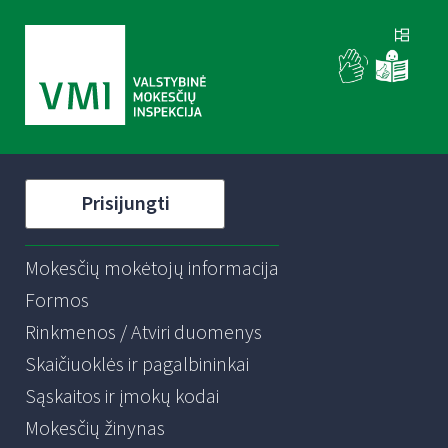
Prisijungti
Mokesčių mokėtojų informacija
Formos
Rinkmenos / Atviri duomenys
Skaičiuoklės ir pagalbininkai
Sąskaitos ir įmokų kodai
Mokesčių žinynas