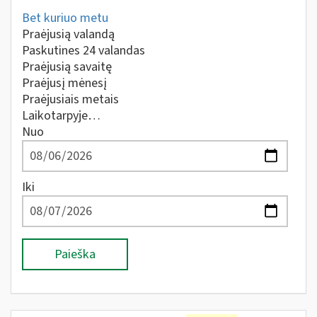
Bet kuriuo metu
Praėjusią valandą
Paskutines 24 valandas
Praėjusią savaitę
Praėjusį mėnesį
Praėjusiais metais
Laikotarpyje…
Nuo
Iki
Paieška