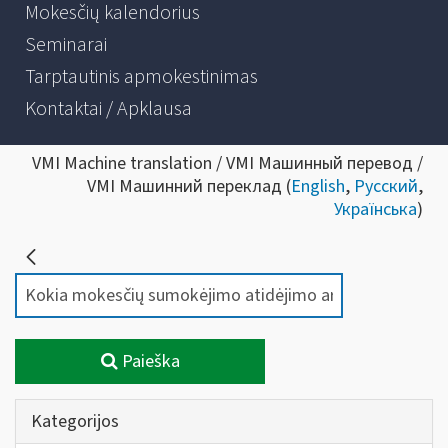
Mokesčių kalendorius
Seminarai
Tarptautinis apmokestinimas
Kontaktai / Apklausa
VMI Machine translation / VMI Машинный перевод /
VMI Машинний переклад (
English
,
Русский
,
Українська
)
Paieška
Kategorijos